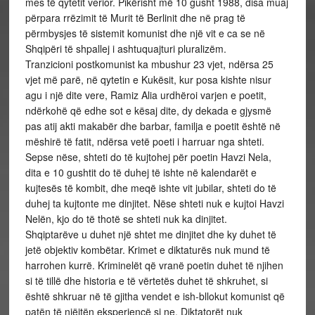
mes të qytetit verior. Pikërisht më 10 gusht 1988, disa muaj
përpara rrëzimit të Murit të Berlinit dhe në prag të
përmbysjes të sistemit komunist dhe një vit e ca se në
Shqipëri të shpallej i ashtuquajturi pluralizëm.
Tranzicioni postkomunist ka mbushur 23 vjet, ndërsa 25
vjet më parë, në qytetin e Kukësit, kur posa kishte nisur
agu i një dite vere, Ramiz Alia urdhëroi varjen e poetit,
ndërkohë që edhe sot e kësaj dite, dy dekada e gjysmë
pas atij akti makabër dhe barbar, familja e poetit është në
mëshirë të fatit, ndërsa vetë poeti i harruar nga shteti.
Sepse nëse, shteti do të kujtohej për poetin Havzi Nela,
dita e 10 gushtit do të duhej të ishte në kalendarët e
kujtesës të kombit, dhe meqë ishte vit jubilar, shteti do të
duhej ta kujtonte me dinjitet. Nëse shteti nuk e kujtoi Havzi
Nelën, kjo do të thotë se shteti nuk ka dinjitet.
Shqiptarëve u duhet një shtet me dinjitet dhe ky duhet të
jetë objektiv kombëtar. Krimet e diktaturës nuk mund të
harrohen kurrë. Kriminelët që vranë poetin duhet të njihen
si të tillë dhe historia e të vërtetës duhet të shkruhet, si
është shkruar në të gjitha vendet e ish-bllokut komunist që
patën të njëjtën eksperiencë si ne. Diktatorët nuk