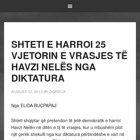
SHTETI E HARROI 25
VJETORIN E VRASJES TË
HAVZI NELËS NGA
DIKTATURA
AUGUST 12, 2013
BY
DGRECA
Nga ELIDA BUÇPAPAJ/
Shteti shqiptar që pretendon të jetë demokratik e harroi
Havzi Nelën në ditën e tij të vrasjes, kur u mbushëm plot
një çerek shekulli nga kur diktatura përbindëshe e vari në