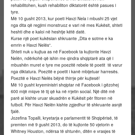
rehabilitohen, kush rehabiliton diktatorët është pasues i
tyre.
Më 10 gusht 2013, kur poeti Havzi Nela i mbushi 25 vjet
nga dita që regjimi monstruoz e vari në mes Kukësit, shteti
heshti dhe e kaloi në heshtje këtë datë.
Kurse një poet kukësian shkruante „Dita e sotme e ka
emrin e Havzi Nelës“.
Shteti nuk u kujtua as në Facebook ta kujtonte Havzi
Nelën, ndërkohë që ishin me qindra shqiptarë ata që i
mbushën muret e tyre me poezitë rebele të poetit të varur
nga diktatura. Poezitë e poetit i kanë mbijetuar harresës.
Poezitë e Havzi Nelës bëjnë thirrje për kujtesë!
Më 10 gusht kryeministri shqiptar në Facebook i gëzohej
600 mijë miqve të tij që ka në rrjetin social. Një ditë më
parë ai kishte uruar skuadrën e Kukësit për fitoren në
futboll. Për Havzi Nelën kishte zgjedhur të shkruante asnjë
fjalë.
Jozefina Topalli, kryetarja e parlamentit të Shqipërisë, të
premten më 9 gusht 2013, do të kujtonte 50 vjetorin e
Whitney Houston, ndërsa të shtunën, ditën e vrasjes të