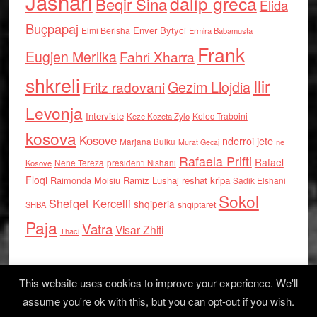
Jashari
dalip greca
Beqir Sina
Elida
Buçpapaj
Enver Bytyci
Elmi Berisha
Ermira Babamusta
Frank
Eugjen Merlika
Fahri Xharra
shkreli
Ilir
Gezim Llojdia
Fritz radovani
Levonja
Interviste
Kolec Traboini
Keze Kozeta Zylo
kosova
Kosove
nderroi jete
Marjana Bulku
ne
Murat Gecaj
Rafaela Prifti
Rafael
Nene Tereza
Kosove
presidenti Nishani
Floqi
Raimonda Moisiu
Ramiz Lushaj
reshat kripa
Sadik Elshani
Sokol
Shefqet Kercelli
shqiperia
shqiptaret
SHBA
Paja
Vatra
Visar Zhiti
Thaci
This website uses cookies to improve your experience. We'll
assume you're ok with this, but you can opt-out if you wish.