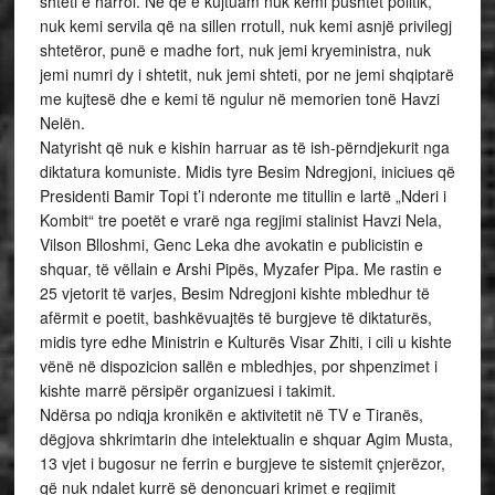
shteti e harroi. Ne që e kujtuam nuk kemi pushtet politik,
nuk kemi servila që na sillen rrotull, nuk kemi asnjë privilegj
shtetëror, punë e madhe fort, nuk jemi kryeministra, nuk
jemi numri dy i shtetit, nuk jemi shteti, por ne jemi shqiptarë
me kujtesë dhe e kemi të ngulur në memorien tonë Havzi
Nelën.
Natyrisht që nuk e kishin harruar as të ish-përndjekurit nga
diktatura komuniste. Midis tyre Besim Ndregjoni, iniciues që
Presidenti Bamir Topi t’i nderonte me titullin e lartë „Nderi i
Kombit“ tre poetët e vrarë nga regjimi stalinist Havzi Nela,
Vilson Blloshmi, Genc Leka dhe avokatin e publicistin e
shquar, të vëllain e Arshi Pipës, Myzafer Pipa. Me rastin e
25 vjetorit të varjes, Besim Ndregjoni kishte mbledhur të
afërmit e poetit, bashkëvuajtës të burgjeve të diktaturës,
midis tyre edhe Ministrin e Kulturës Visar Zhiti, i cili u kishte
vënë në dispozicion sallën e mbledhjes, por shpenzimet i
kishte marrë përsipër organizuesi i takimit.
Ndërsa po ndiqja kronikën e aktivitetit në TV e Tiranës,
dëgjova shkrimtarin dhe intelektualin e shquar Agim Musta,
13 vjet i bugosur ne ferrin e burgjeve te sistemit çnjerëzor,
që nuk ndalet kurrë së denoncuari krimet e regjimit