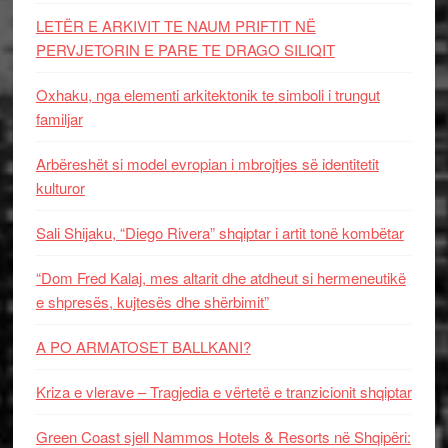
LETËR E ARKIVIT TE NAUM PRIFTIT NË
PERVJETORIN E PARE TE DRAGO SILIQIT
Oxhaku, nga elementi arkitektonik te simboli i trungut
familjar
Arbëreshët si model evropian i mbrojtjes së identitetit
kulturor
Sali Shijaku, “Diego Rivera” shqiptar i artit tonë kombëtar
“Dom Fred Kalaj, mes altarit dhe atdheut si hermeneutikë
e shpresës, kujtesës dhe shërbimit”
A PO ARMATOSET BALLKANI?
Kriza e vlerave – Tragjedia e vërtetë e tranzicionit shqiptar
Green Coast sjell Nammos Hotels & Resorts në Shqipëri: