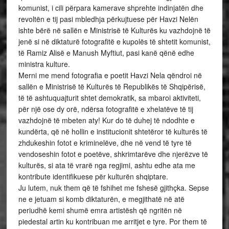
komunist, i cili përpara kamerave shprehte indinjatën dhe
revoltën e tij pasi mbledhja përkujtuese për Havzi Nelën
ishte bërë në sallën e Ministrisë të Kulturës ku vazhdojnë të
jenë si në diktaturë fotografitë e kupolës të shtetit komunist,
të Ramiz Alisë e Manush Myftiut, pasi kanë qënë edhe
ministra kulture.
Merni me mend fotografia e poetit Havzi Nela qëndroi në
sallën e Ministrisë të Kulturës të Republikës të Shqipërisë,
të të ashtuquajturit shtet demokratik, sa mbaroi aktiviteti,
për një ose dy orë, ndërsa fotografitë e xhelatëve të tij
vazhdojnë të mbeten aty! Kur do të duhej të ndodhte e
kundërta, që në hollin e institucionit shtetëror të kulturës të
zhdukeshin fotot e kriminelëve, dhe në vend të tyre të
vendoseshin fotot e poetëve, shkrimtarëve dhe njerëzve të
kulturës, si ata të vrarë nga regjimi, ashtu edhe ata me
kontribute identifikuese për kulturën shqiptare.
Ju lutem, nuk them që të fshihet me fshesë gjithçka. Sepse
ne e jetuam si komb diktaturën, e megjithatë në atë
periudhë kemi shumë emra artistësh që ngritën në
piedestal artin ku kontribuan me arritjet e tyre. Por them të