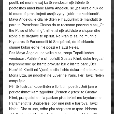
poetit, në murin e saj ka të vendosur një thënie të
poeteshës amerikane Maya Angelou, se „pa kurajo nuk do
të mund të praktikojmë asnjë vyrtyt tjetër me koshiencë“.
Maya Angelou, e cila në ditën e inaugurimit të mandatit të
parë të Presidentit Clinton do të recitonte poezinë e saj „On
the Pulse of Morning“, njihet si një aktiviste e shquar dhe
ikonë e të drejtave të njeriut. Në krah të saj në murin e
Kryetares të Parlementit të Shqipërisë, do të shkonte
shumë bukur edhe një poezi e Havzi Nelës.
Pas Maya Angelou në vallin e saj zonja Topalli kishte
vendosur „Puthjen“ e simbolistit Gustav Klimt, duke treguar
ndjeshmërinë që kishte provuar kur e kishte parë „Der
Kuss“ të Klimtit në Vjenë, e cila i ishte dukur më e bukur se
Mona Liza, që ndodhet në Luvër në Paris. Për Havzi Nelën
asnjë fjalë.
Për të ilustruar kopertinën e librit tim poetik „Unë jam e
përjetëshme“ kam zgjodhur „Pemën e jetës“ të Gustav
Klimt, pra gustot e mia paskan pika takimi me kryetaren e
Parlamentit të Shqipërisë, por unë nuk e harrova Havzi
Nelën. Dhe si unë, edhe plot shqiptarë të tjerë. Ndërsa