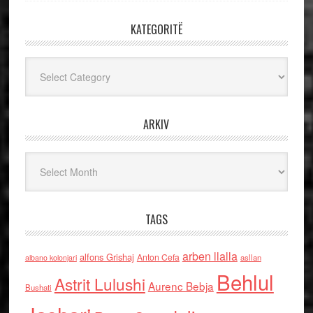
KATEGORITË
Kategoritë
ARKIV
Arkiv
TAGS
arben llalla
alfons Grishaj
Anton Cefa
asllan
albano kolonjari
Behlul
Astrit Lulushi
Aurenc Bebja
Bushati