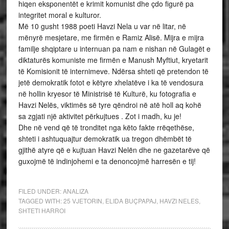
hiqen eksponentët e krimit komunist dhe çdo figurë pa
integritet moral e kulturor.
Më 10 gusht 1988 poeti Havzi Nela u var në litar, në
mënyrë mesjetare, me firmën e Ramiz Alisë. Mijra e mijra
familje shqiptare u internuan pa nam e nishan në Gulagët e
diktaturës komuniste me firmën e Manush Myftiut, kryetarit
të Komisionit të internimeve. Ndërsa shteti që pretendon të
jetë demokratik fotot e këtyre xhelatëve i ka të vendosura
në hollin kryesor të Ministrisë të Kulturë, ku fotografia e
Havzi Nelës, viktimës së tyre qëndroi në atë holl aq kohë
sa zgjati një aktivitet përkujtues . Zot i madh, ku je!
Dhe në vend që të tronditet nga këto fakte rrëqethëse,
shteti i ashtuquajtur demokratik ua tregon dhëmbët të
gjithë atyre që e kujtuan Havzi Nelën dhe ne gazetarëve që
guxojmë të indinjohemi e ta denoncojmë harresën e tij!
FILED UNDER:
ANALIZA
TAGGED WITH:
25 VJETORIN
,
ELIDA BUÇPAPAJ
,
HAVZI NELES
,
SHTETI HARROI