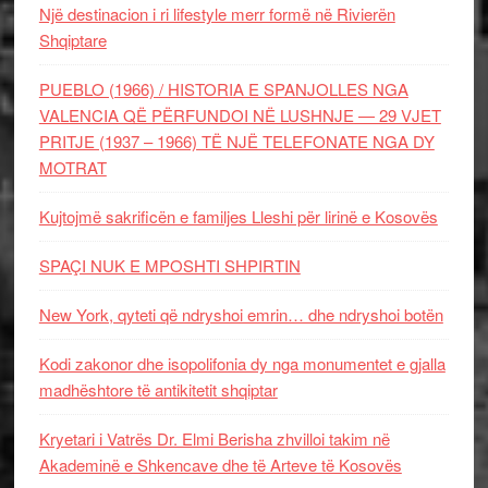
Një destinacion i ri lifestyle merr formë në Rivierën
Shqiptare
PUEBLO (1966) / HISTORIA E SPANJOLLES NGA
VALENCIA QË PËRFUNDOI NË LUSHNJE — 29 VJET
PRITJE (1937 – 1966) TË NJË TELEFONATE NGA DY
MOTRAT
Kujtojmë sakrificën e familjes Lleshi për lirinë e Kosovës
SPAÇI NUK E MPOSHTI SHPIRTIN
New York, qyteti që ndryshoi emrin… dhe ndryshoi botën
Kodi zakonor dhe isopolifonia dy nga monumentet e gjalla
madhështore të antikitetit shqiptar
Kryetari i Vatrës Dr. Elmi Berisha zhvilloi takim në
Akademinë e Shkencave dhe të Arteve të Kosovës