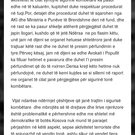
edhe në të kaluarën, kuptohet duke respektuar procedurat
në fuqi.Por, detajet dhe procedurat duhet të sqarohen nga
AKI dhe Ministria e Punëve të Brendshme deri në fund, dhe
në rast se ka pasur shkelje atëherë përgjegjësit duhet të
japin llogari, kushdo që të jetë.Ndërsa ne po flasim këtu,
unë jam në dijeni se organet hetuese shtetërore janë duke
trajtuar këtë rast dhe ne duhet të presim përfundimin e
tyre.Përveç kësaj, jam në dijeni se edhe Avokati i Popullit
ka filluar hetimet e pavarura dhe duhet t’i presim
përfundimet që do të nxirren.Derisa krejt këto hetime nuk
përfundojnë, ne duhet të kemi kujdes se si sillemi në raport
me organet të cilat janë përgjegjëse për sigurinë tonë
kombëtare.
Vijat ndarëse ndërmjet çështjeve që janë trajtim i sigurisë
kombëtare dhe mbrojtës së të drejtave dhe lirive njerëzore
është problematikë e përhershme edhe me shtetet më
demokratike të botës.Kosova nuk mund të paraqet
përjashtim në këtë aspekt, sepse aktivitetet terroriste dhe
të spiunazhit në vendin tonë, ashtu sikur në vendet tjera