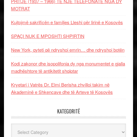
PRITJE (1937 – 1966) TË NJË TELEFONATE NGA DY
MOTRAT
Kujtojmë sakrificën e familjes Lleshi për lirinë e Kosovës
SPAÇI NUK E MPOSHTI SHPIRTIN
New York, qyteti që ndryshoi emrin… dhe ndryshoi botën
Kodi zakonor dhe isopolifonia dy nga monumentet e gjalla
madhështore të antikitetit shqiptar
Kryetari i Vatrës Dr. Elmi Berisha zhvilloi takim në
Akademinë e Shkencave dhe të Arteve të Kosovës
KATEGORITË
Kategoritë