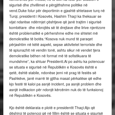
sigurisë dhe zhvillimet e përgjithshme politike në
vend.Duke folur për deportimin e gjashtë shtetasve turq në
Turqi, presidenti i Kosovës, Hashim Thaçi ka theksuar se
vijat ndarëse ndërmjet çështjeve që janë trajtim i sigurisë
kombëtare dhe mbrojtës së të drejtave dhe lirive njerëzore
është problematikë e përhershme edhe me shtetet më
demokratike të botës.“Kosova nuk mund të paraqet
përjashtim në këtë aspekt, sepse aktivitetet terroriste dhe
të spiunazhit në vendin tonë, ashtu sikur në vendet tjera
demokratike bëhen në format më të sofistikuara të
mundshme”, ka shtuar Presidenti.Ai po ashtu ka potencuar
se situata e sigurisë në Republikën e Kosovës është e
qetë, është stabile, ndonëse jemi në prag të festës së
Pashkëve, janë marrë të gjitha masat përkatëse që edhe
kjo festë të kaloi pa asnjë incident, pa asnjë problem dhe
asnjë indikacion për ndonjë kërcënim nuk do të funksionoj
në Republikën e Kosovës.
Kjo është deklarata e plotë e presidentit Thaçi:Ajo që
dëshiroj të potencoj që në fillim është se situata e sigurisë