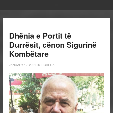
Dhënia e Portit të
Durrësit, cënon Sigurinë
Kombëtare
JANUARY 12, 2021
BY
DGRECA