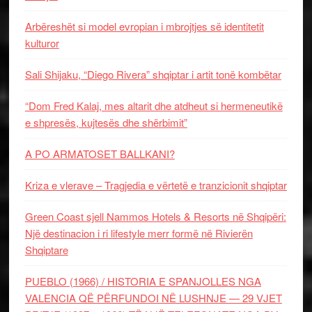
Arbëreshët si model evropian i mbrojtjes së identitetit
kulturor
Sali Shijaku, “Diego Rivera” shqiptar i artit tonë kombëtar
“Dom Fred Kalaj, mes altarit dhe atdheut si hermeneutikë
e shpresës, kujtesës dhe shërbimit”
A PO ARMATOSET BALLKANI?
Kriza e vlerave – Tragjedia e vërtetë e tranzicionit shqiptar
Green Coast sjell Nammos Hotels & Resorts në Shqipëri:
Një destinacion i ri lifestyle merr formë në Rivierën
Shqiptare
PUEBLO (1966) / HISTORIA E SPANJOLLES NGA
VALENCIA QË PËRFUNDOI NË LUSHNJE — 29 VJET