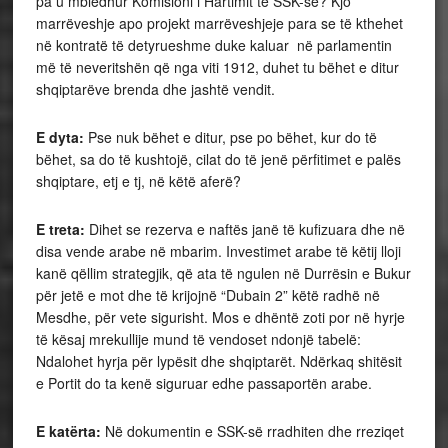
pa u mbledhur Komisioni i Hartimit të SSK-së? Kjo
marrëveshje apo projekt marrëveshjeje para se të kthehet
në kontratë të detyrueshme duke kaluar në parlamentin
më të neveritshën që nga viti 1912, duhet tu bëhet e ditur
shqiptarëve brenda dhe jashtë vendit.
E dyta:
Pse nuk bëhet e ditur, pse po bëhet, kur do të
bëhet, sa do të kushtojë, cilat do të jenë përfitimet e palës
shqiptare, etj e tj, në këtë aferë?
E treta:
Dihet se rezerva e naftës janë të kufizuara dhe në
disa vende arabe në mbarim. Investimet arabe të këtij lloji
kanë qëllim strategjik, që ata të ngulen në Durrësin e Bukur
për jetë e mot dhe të krijojnë “Dubain 2” këtë radhë në
Mesdhe, për vete sigurisht. Mos e dhëntë zoti por në hyrje
të kësaj mrekullije mund të vendoset ndonjë tabelë:
Ndalohet hyrja për lypësit dhe shqiptarët. Ndërkaq shitësit
e Portit do ta kenë siguruar edhe passaportën arabe.
E katërta:
Në dokumentin e SSK-së rradhiten dhe rreziqet