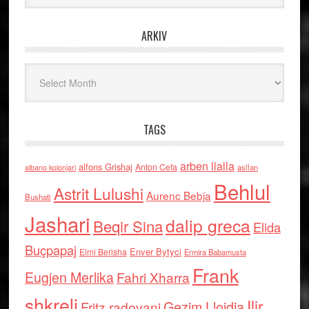
ARKIV
Arkiv
TAGS
arben llalla
alfons Grishaj
Anton Cefa
asllan
albano kolonjari
Behlul
Astrit Lulushi
Aurenc Bebja
Bushati
Jashari
dalip greca
Beqir Sina
Elida
Buçpapaj
Enver Bytyci
Elmi Berisha
Ermira Babamusta
Frank
Eugjen Merlika
Fahri Xharra
shkreli
Ilir
Gezim Llojdia
Fritz radovani