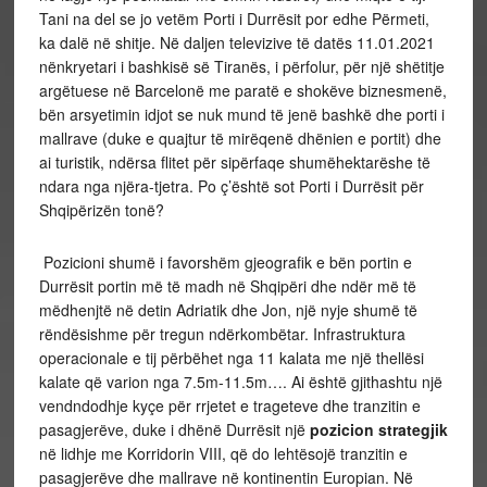
Tani na del se jo vetëm Porti i Durrësit por edhe Përmeti,
ka dalë në shitje.
Në daljen televizive të datës 11.01.2021
nënkryetari i bashkisë së Tiranës, i përfolur, për një shëtitje
argëtuese në Barcelonë me paratë e shokëve biznesmenë,
bën arsyetimin idjot se nuk mund të jenë bashkë dhe porti i
mallrave (duke e quajtur të mirëqenë dhënien e portit) dhe
ai turistik, ndërsa flitet për sipërfaqe shumëhektarëshe të
ndara nga njëra-tjetra. Po ç’është sot Porti i Durrësit për
Shqipërizën tonë?
Pozicioni shumë i favorshëm gjeografik e bën portin e
Durrësit portin më të madh në Shqipëri dhe ndër më të
mëdhenjtë në detin Adriatik dhe Jon, një nyje shumë të
rëndësishme për tregun ndërkombëtar. Infrastruktura
operacionale e tij përbëhet nga 11 kalata me një thellësi
kalate që varion nga 7.5m-11.5m…. Ai është gjithashtu një
vendndodhje kyçe për rrjetet e trageteve dhe tranzitin e
pasagjerëve, duke i dhënë Durrësit një
pozicion strategjik
në lidhje me Korridorin VIII, që do lehtësojë tranzitin e
pasagjerëve dhe mallrave në kontinentin Europian. Në