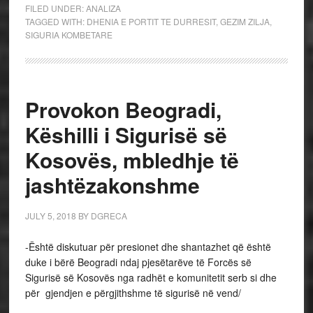
FILED UNDER:
ANALIZA
TAGGED WITH:
DHENIA E PORTIT TE DURRESIT
,
GEZIM ZILJA
,
SIGURIA KOMBETARE
Provokon Beogradi,
Këshilli i Sigurisë së
Kosovës, mbledhje të
jashtëzakonshme
JULY 5, 2018
BY
DGRECA
-Është diskutuar për presionet dhe shantazhet që është
duke i bërë Beogradi ndaj pjesëtarëve të Forcës së
Sigurisë së Kosovës nga radhët e komunitetit serb si dhe
për gjendjen e përgjithshme të sigurisë në vend/