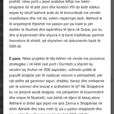
poshtë, nëse porti u jepet arabëve lidhja me tokën
shqiptare do të jetë zero dhe koridori VIII do ketë vdekur,
sepse ky ishull tashmë arab do të komunikojë me vendet
mesdhetare dhe më tej, vetëm nëpërmjet detit. Atëherë le
të arsyetojmë thjeshtë me pasion por pa inate
jo për
darkën te Nustreti dhe lapërdhira të tjera në Dubai, por ku
dhe si kryeministri dhe shpura e tij kanë tradhëtuar parimet
themelore të shtetit, që shprehen në dokumentin bazë të
SSK-së.
E para:
Nëse projekte të tilla bëhen në vende me pozicione
strategjike ( në këtë rast porti i Durrësit) a shpreh ky
vendim siç thuhet në SSK aspiratën, vullnetin politik të
popullit shqiptar për të realizuar vizionin e përbashkët, për
një atdhe që garanton siguri, drejtësi, barazi dhe mirëqenie
për të sotmen dhe brezat e ardhshëm të tij? Në Shqipërinë
ku ne jetojmë asnjë shqiptar, me përjashtim të kryeministrit
dhe miqve të Nustretit, nuk është në dijeni të kësaj afere.
Atëherë si shitet apo jepet me qira Zemra e Shqipërisë në
detin Adriatik dhe toka rreth tij, pa u pyetur shqiptarët dhe