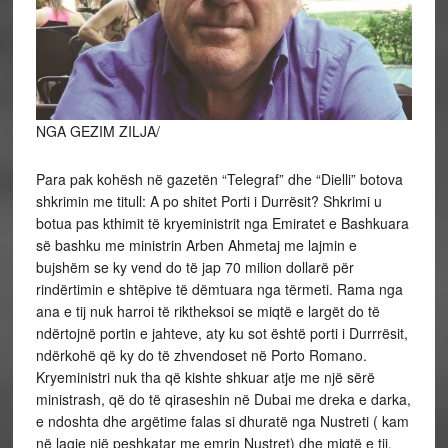
NGA GEZIM ZILJA/
Para pak kohësh në gazetën “Telegraf” dhe “Dielli” botova
shkrimin me titull: A po shitet Porti i Durrësit? Shkrimi u
botua pas kthimit të kryeministrit nga Emiratet e Bashkuara
së bashku me ministrin Arben Ahmetaj me lajmin e
bujshëm se ky vend do të jap 70 milion dollarë për
rindërtimin e shtëpive të dëmtuara nga tërmeti. Rama nga
ana e tij nuk harroi të riktheksoi se miqtë e largët do të
ndërtojnë portin e jahteve, aty ku sot është porti i Durrrësit,
ndërkohë që ky do të zhvendoset në Porto Romano.
Kryeministri nuk tha që kishte shkuar atje me një sërë
ministrash, që do të qiraseshin në Dubai me dreka e darka,
e ndoshta dhe argëtime falas si dhuratë nga Nustreti ( kam
në lagje një peshkatar me emrin Nustret) dhe miqtë e tij.