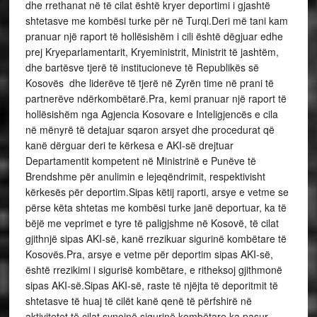
dhe rrethanat në të cilat është kryer deportimi i gjashtë
shtetasve me kombësi turke për në Turqi.Deri më tani kam
pranuar një raport të hollësishëm i cili është dëgjuar edhe
prej Kryeparlamentarit, Kryeministrit, Ministrit të jashtëm,
dhe bartësve tjerë të institucioneve të Republikës së
Kosovës dhe liderëve të tjerë në Zyrën time në prani të
partnerëve ndërkombëtarë.Pra, kemi pranuar një raport të
hollësishëm nga Agjencia Kosovare e Inteligjencës e cila
në mënyrë të detajuar sqaron arsyet dhe procedurat që
kanë dërguar deri te kërkesa e AKI-së drejtuar
Departamentit kompetent në Ministrinë e Punëve të
Brendshme për anulimin e lejeqëndrimit, respektivisht
kërkesës për deportim.Sipas këtij raporti, arsye e vetme se
përse këta shtetas me kombësi turke janë deportuar, ka të
bëjë me veprimet e tyre të paligjshme në Kosovë, të cilat
gjithnjë sipas AKI-së, kanë rrezikuar sigurinë kombëtare të
Kosovës.Pra, arsye e vetme për deportim sipas AKI-së,
është rrezikimi i sigurisë kombëtare, e ritheksoj gjithmonë
sipas AKI-së.Sipas AKI-së, raste të njëjta të deporitmit të
shtetasve të huaj të cilët kanë qenë të përfshirë në
aktivitetet të cilat synojnë sigurinë kombëtare ka pasur