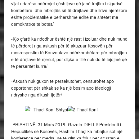
vijat ndarëse ndërmjet çështjeve që janë trajtim i sigurisë
kombëtare dhe mbrojtës së të drejtave dhe lirive njerëzore
është problematikë e përhershme edhe me shtetet më
demokratike të botës/
-Kjo çfarë ka ndodhur është një rast i izoluar dhe nuk mund
të përdoret nga askush për të akuzuar Kosovën për
mosrespektim të Konventave ndërkombëtare për mbrojtjen
e të drejtave të njeriut, por diçka e tillë nuk do të lejojmë që
të përsëritet kurrë/
-Askush nuk guxon të persekutohet, censurohet apo
deportohet për shkak se ka një besim apo ideologji
ndryshe nga dikush tjetër/
PRISHTINË, 31 Mars 2018- Gazeta DIELLI/ Presidenti i
Republikës së Kosovës, Hashim Thaçi ka mbajtur sot një
konferencë për media, në të cilin ka folur për situatën e