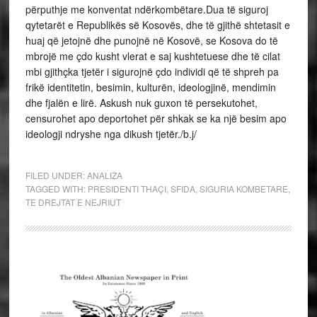
përputhje me konventat ndërkombëtare.Dua të siguroj
qytetarët e Republikës së Kosovës, dhe të gjithë shtetasit e
huaj që jetojnë dhe punojnë në Kosovë, se Kosova do të
mbrojë me çdo kusht vlerat e saj kushtetuese dhe të cilat
mbi gjithçka tjetër i sigurojnë çdo individi që të shpreh pa
frikë identitetin, besimin, kulturën, ideologjinë, mendimin
dhe fjalën e lirë. Askush nuk guxon të persekutohet,
censurohet apo deportohet për shkak se ka një besim apo
ideologji ndryshe nga dikush tjetër./b.j/
FILED UNDER:
ANALIZA
TAGGED WITH:
PRESIDENTI THAÇI
,
SFIDA
,
SIGURIA KOMBETARE
,
TE DREJTAT E NEJRIUT