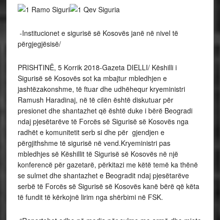
-Institucionet e sigurisë së Kosovës janë në nivel të
përgjegjësisë/
PRISHTINË, 5 Korrik 2018-Gazeta DIELLI/ Këshilli i
Sigurisë së Kosovës sot ka mbajtur mbledhjen e
jashtëzakonshme, të ftuar dhe udhëhequr kryeministri
Ramush Haradinaj, në të cilën është diskutuar për
presionet dhe shantazhet që është duke i bërë Beogradi
ndaj pjesëtarëve të Forcës së Sigurisë së Kosovës nga
radhët e komunitetit serb si dhe për gjendjen e
përgjithshme të sigurisë në vend.Kryeministri pas
mbledhjes së Këshillit të Sigurisë së Kosovës në një
konferencë për gazetarë, përkitazi me këtë temë ka thënë
se sulmet dhe shantazhet e Beogradit ndaj pjesëtarëve
serbë të Forcës së Sigurisë së Kosovës kanë bërë që këta
të fundit të kërkojnë lirim nga shërbimi në FSK.