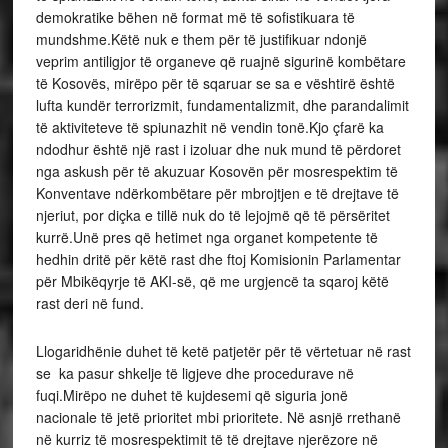
demokratike bëhen në format më të sofistikuara të
mundshme.Këtë nuk e them për të justifikuar ndonjë
veprim antiligjor të organeve që ruajnë sigurinë kombëtare
të Kosovës, mirëpo për të sqaruar se sa e vështirë është
lufta kundër terrorizmit, fundamentalizmit, dhe parandalimit
të aktiviteteve të spiunazhit në vendin tonë.Kjo çfarë ka
ndodhur është një rast i izoluar dhe nuk mund të përdoret
nga askush për të akuzuar Kosovën për mosrespektim të
Konventave ndërkombëtare për mbrojtjen e të drejtave të
njeriut, por diçka e tillë nuk do të lejojmë që të përsëritet
kurrë.Unë pres që hetimet nga organet kompetente të
hedhin dritë për këtë rast dhe ftoj Komisionin Parlamentar
për Mbikëqyrje të AKI-së, që me urgjencë ta sqaroj këtë
rast deri në fund.
Llogaridhënie duhet të ketë patjetër për të vërtetuar në rast
se ka pasur shkelje të ligjeve dhe procedurave në
fuqi.Mirëpo ne duhet të kujdesemi që siguria jonë
nacionale të jetë prioritet mbi prioritete. Në asnjë rrethanë
në kurriz të mosrespektimit të të drejtave njerëzore në