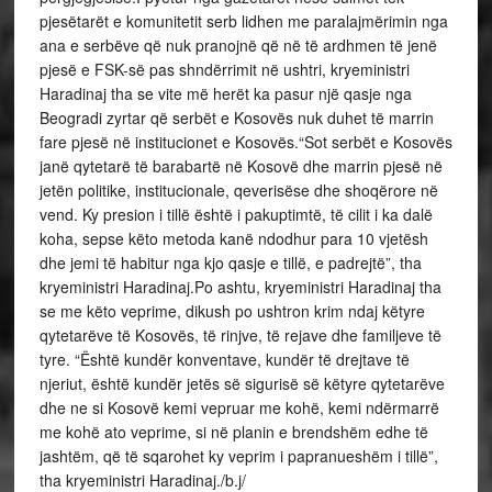
pjesëtarët e komunitetit serb lidhen me paralajmërimin nga
ana e serbëve që nuk pranojnë që në të ardhmen të jenë
pjesë e FSK-së pas shndërrimit në ushtri, kryeministri
Haradinaj tha se vite më herët ka pasur një qasje nga
Beogradi zyrtar që serbët e Kosovës nuk duhet të marrin
fare pjesë në institucionet e Kosovës.“Sot serbët e Kosovës
janë qytetarë të barabartë në Kosovë dhe marrin pjesë në
jetën politike, institucionale, qeverisëse dhe shoqërore në
vend. Ky presion i tillë është i pakuptimtë, të cilit i ka dalë
koha, sepse këto metoda kanë ndodhur para 10 vjetësh
dhe jemi të habitur nga kjo qasje e tillë, e padrejtë”, tha
kryeministri Haradinaj.Po ashtu, kryeministri Haradinaj tha
se me këto veprime, dikush po ushtron krim ndaj këtyre
qytetarëve të Kosovës, të rinjve, të rejave dhe familjeve të
tyre. “Është kundër konventave, kundër të drejtave të
njeriut, është kundër jetës së sigurisë së këtyre qytetarëve
dhe ne si Kosovë kemi vepruar me kohë, kemi ndërmarrë
me kohë ato veprime, si në planin e brendshëm edhe të
jashtëm, që të sqarohet ky veprim i papranueshëm i tillë”,
tha kryeministri Haradinaj./b.j/