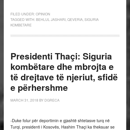
FILED UNDER:
OPINION
TAGGED WITH:
BEHLUL JASHARI
,
QEVERIA
,
SIGURIA
KOMBETARE
Presidenti Thaçi: Siguria
kombëtare dhe mbrojta e
të drejtave të njeriut, sfidë
e përhershme
MARCH 31, 2018
BY
DGRECA
-Duke folur për deportimin e gjashtë shtetasve turq në
Turqi, presidenti i Kosovës, Hashim Thaçi ka theksuar se