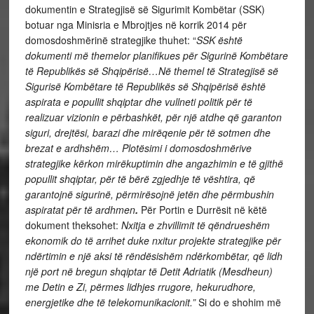
dokumentin e Strategjisë së Sigurimit Kombëtar (SSK)
botuar nga Minisria e Mbrojtjes në korrik 2014 për
domosdoshmërinë strategjike thuhet: “
SSK është
dokumenti më themelor planifikues për Sigurinë Kombëtare
të Republikës së Shqipërisë…Në themel të Strategjisë së
Sigurisë Kombëtare të Republikës së Shqipërisë është
aspirata e popullit shqiptar dhe vullneti politik për të
realizuar vizionin e përbashkët, për një atdhe që garanton
siguri, drejtësi, barazi dhe mirëqenie për të sotmen dhe
brezat e ardhshëm…
Plotësimi i domosdoshmërive
strategjike kërkon mirëkuptimin dhe angazhimin
e të gjithë
popullit shqiptar, për të bërë zgjedhje të vështira, që
garantojnë sigurinë, përmirësojnë jetën dhe përmbushin
aspiratat për të ardhmen
.
Për Portin e Durrësit në këtë
dokument theksohet:
Nxitja e zhvillimit të qëndrueshëm
ekonomik do të arrihet duke nxitur projekte strategjike për
ndërtimin e një aksi të rëndësishëm ndërkombëtar, që lidh
një port në bregun shqiptar të Detit Adriatik (Mesdheun)
me Detin e Zi, përmes lidhjes rrugore, hekurudhore,
energjetike dhe të telekomunikacionit.”
Si do e shohim më