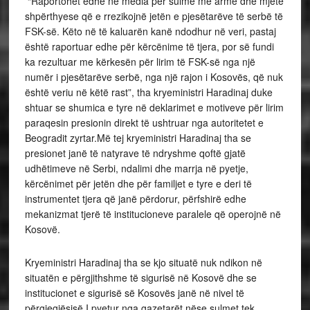
“Raportohet edhe në media për sulme me armë dhe mjete
shpërthyese që e rrezikojnë jetën e pjesëtarëve të serbë të
FSK-së. Këto në të kaluarën kanë ndodhur në veri, pastaj
është raportuar edhe për kërcënime të tjera, por së fundi
ka rezultuar me kërkesën për lirim të FSK-së nga një
numër i pjesëtarëve serbë, nga një rajon i Kosovës, që nuk
është veriu në këtë rast”, tha kryeministri Haradinaj duke
shtuar se shumica e tyre në deklarimet e motiveve për lirim
paraqesin presionin direkt të ushtruar nga autoritetet e
Beogradit zyrtar.Më tej kryeministri Haradinaj tha se
presionet janë të natyrave të ndryshme qoftë gjatë
udhëtimeve në Serbi, ndalimi dhe marrja në pyetje,
kërcënimet për jetën dhe për familjet e tyre e deri të
instrumentet tjera që janë përdorur, përfshirë edhe
mekanizmat tjerë të institucioneve paralele që operojnë në
Kosovë.
Kryeministri Haradinaj tha se kjo situatë nuk ndikon në
situatën e përgjithshme të sigurisë në Kosovë dhe se
institucionet e sigurisë së Kosovës janë në nivel të
përgjegjësisë.I pyetur nga gazetarët nëse sulmet tek