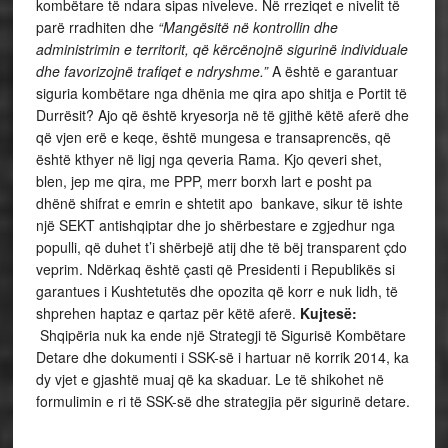
kombëtare të ndara sipas niveleve. Në rreziqet e nivelit të
parë rradhiten dhe
“Mangësitë në kontrollin dhe
administrimin e territorit, që kërcënojnë sigurinë individuale
dhe favorizojnë trafiqet e ndryshme.”
A është e garantuar
siguria kombëtare nga dhënia me qira apo shitja e Portit të
Durrësit? Ajo që është kryesorja në të gjithë këtë aferë dhe
që vjen erë e keqe, është mungesa e transaprencës, që
është kthyer në ligj nga qeveria Rama. Kjo qeveri shet,
blen, jep me qira, me PPP, merr borxh lart e posht pa
dhënë shifrat e emrin e shtetit apo bankave, sikur të ishte
një SEKT antishqiptar dhe jo shërbestare e zgjedhur nga
populli, që duhet t’i shërbejë atij dhe të bëj transparent çdo
veprim. Ndërkaq është çasti që Presidenti i Republikës si
garantues i Kushtetutës dhe opozita që korr e nuk lidh, të
shprehen haptaz e qartaz për këtë aferë.
Kujtesë:
Shqipëria nuk ka ende një Strategji të Sigurisë Kombëtare
Detare dhe dokumenti i SSK-së i hartuar në korrik 2014, ka
dy vjet e gjashtë muaj që ka skaduar. Le të shikohet në
formulimin e ri të SSK-së dhe strategjia për sigurinë detare.