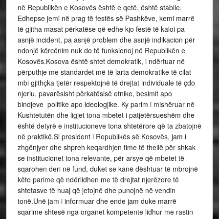
në Republikën e Kosovës është e qetë, është stabile.
Edhepse jemi në prag të festës së Pashkëve, kemi marrë
të gjitha masat përkatëse që edhe kjo festë të kaloi pa
asnjë incident, pa asnjë problem dhe asnjë indikacion për
ndonjë kërcënim nuk do të funksionoj në Republikën e
Kosovës.Kosova është shtet demokratik, i ndërtuar në
përputhje me standardet më të larta demokratike të cilat
mbi gjithçka tjetër respektojnë të drejtat individuale të çdo
njeriu, pavarësisht përkatësisë etnike, besimit apo
bindjeve politike apo ideologjike. Ky parim i mishëruar në
Kushtetutën dhe ligjet tona mbetet i patjetërsueshëm dhe
është detyrë e institucioneve tona shtetërore që ta zbatojnë
në praktikë.Si president i Republikës së Kosovës, jam i
zhgënjyer dhe shpreh keqardhjen time të thellë për shkak
se institucionet tona relevante, për arsye që mbetet të
sqarohen deri në fund, duket se kanë dështuar të mbrojnë
këto parime që ndërlidhen me të drejtat njerëzore të
shtetasve të huaj që jetojnë dhe punojnë në vendin
tonë.Unë jam i informuar dhe ende jam duke marrë
sqarime shtesë nga organet kompetente lidhur me rastin