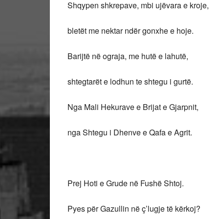
Shqypen shkrepave, mbi ujëvara e kroje,
bletët me nektar ndër gonxhe e hoje.
Barijtë në ograja, me hutë e lahutë,
shtegtarët e lodhun te shtegu i gurtë.
Nga Mali Hekurave e Brijat e Gjarpnit,
nga Shtegu i Dhenve e Qafa e Agrit.
Prej Hoti e Grude në Fushë Shtoj.
Pyes për Gazullin në ç’lugje të kërkoj?