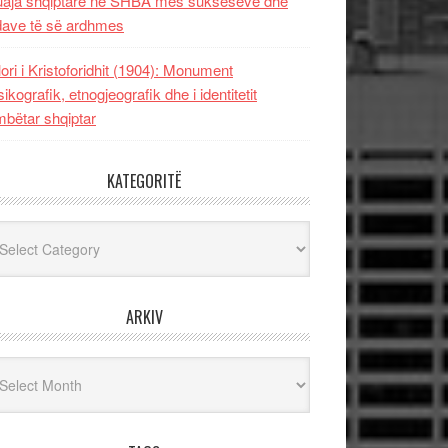
uaja shqiptare në SHBA mes sukseseve dhe
dave të së ardhmes
lori i Kristoforidhit (1904): Monument
sikografik, etnogjeografik dhe i identitetit
bëtar shqiptar
KATEGORITË
egoritë
ARKIV
iv