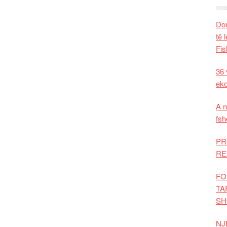
Dom
të 
Fis
36 
eko
A n
fsh
PR
RE
FO
TA
SH
NJ