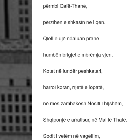
përmbi Qafë-Thanë,
përzihen e shkasin në liqen.
Qiell e ujë ndaluan pranë
humbën brigjet e mbrëmja vjen.
Kotet në lundër peshkatari,
harroi koran, rrjetë e lopatë,
në mes zambakësh Nositi i hijshëm,
Shqiponjë e arratisur, në Mal të Thatë.
Sodit i vetëm në vagëllim,