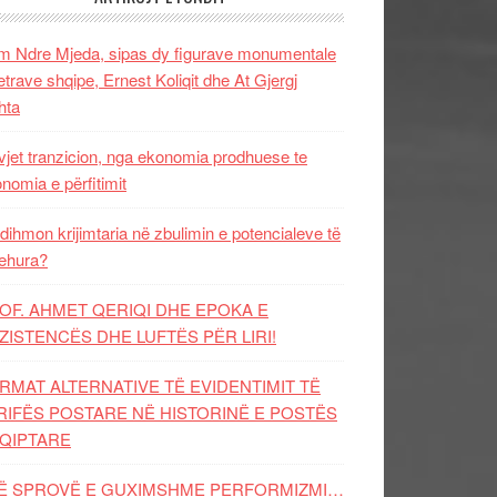
 Ndre Mjeda, sipas dy figurave monumentale
letrave shqipe, Ernest Koliqit dhe At Gjergj
hta
vjet tranzicion, nga ekonomia prodhuese te
nomia e përfitimit
dihmon krijimtaria në zbulimin e potencialeve të
ehura?
OF. AHMET QERIQI DHE EPOKA E
ZISTENCЁS DHE LUFTЁS PЁR LIRI!
RMAT ALTERNATIVE TË EVIDENTIMIT TË
RIFËS POSTARE NË HISTORINË E POSTËS
QIPTARE
Ë SPROVË E GUXIMSHME PERFORMIZMI…