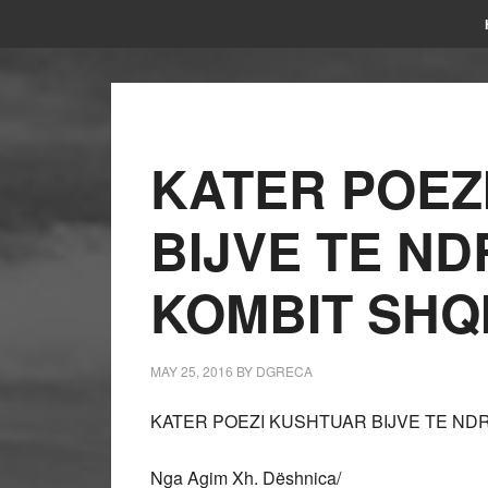
KATER POEZ
BIJVE TE ND
KOMBIT SHQ
MAY 25, 2016
BY
DGRECA
KATER POEZI KUSHTUAR BIJVE TE NDR
Nga Agim Xh. Dëshnica/