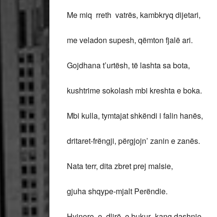
Me miq rreth vatrës, kambkryq dijetari,
me veladon supesh, qëmton fjalë ari.
Gojdhana t’urtësh, të lashta sa bota,
kushtrime sokolash mbi kreshta e boka.
Mbi kulla, tymtajat shkëndi i falin hanës,
dritaret-frëngji, përgjojn’ zanin e zanës.
Nata terr, dita zbret prej malsie,
gjuha shqype-mjalt Perëndie.
Hyjnore, e dlirë, e bukur -kang dashnie,