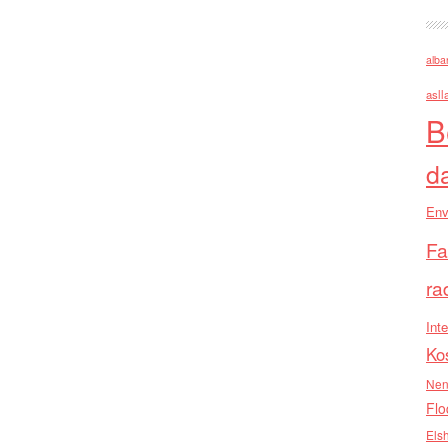
alba
asll
B
d
Env
Fa
ra
Inte
Ko
Nen
Flo
Els