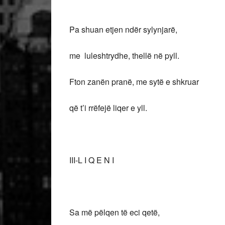
Pa shuan etjen ndër sylynjarë,
me luleshtrydhe, thellë në pyll.
Fton zanën pranë, me sytë e shkruar
që t’i rrëfejë liqer e yll.
III-L I Q E N I
Sa më pëlqen të eci qetë,