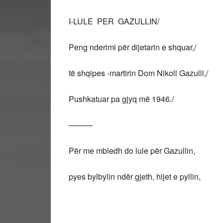
I-LULE PER GAZULLIN/
Peng nderimi për dijetarin e shquar,/
të shqipes -martirin Dom Nikoll Gazulli,/
Pushkatuar pa gjyq më 1946./
———
Për me mbledh do lule për Gazullin,
pyes bylbylin ndër gjeth, hijet e pyllin,