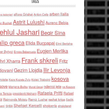
TAGS
arben llalla
alfons Grishaj
Anton Cefa
no kolonjari
Astrit Lulushi
Aurenc Bebja
an Bushati
ehlul Jashari
Beqir Sina
alip greca
Elida Buçpapaj
Elmi Berisha
Eugjen Merlika
er Bytyci
Ermira Babamusta
Frank shkreli
hri Xharra
Fritz
Ilir Levonja
Gezim Llojdia
dovani
kosova
rviste
Kolec Traboini
Keze Kozeta Zylo
sove
nderroi jete
Marjana Bulku
ne Kosove
Murat Gecaj
Rafaela Prifti
Rafael
e Tereza
presidenti Nishani
qi
Raimonda Moisiu
Ramiz Lushaj
reshat kripa
Sadik
Shefqet Kercelli
shqiperia
hani
shqiptaret
SHBA