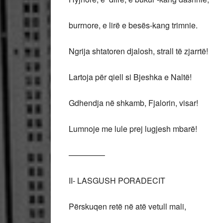
burrnore, e lirë e besës-kang trimnie.
Ngrija shtatoren djalosh, strall të zjarrtë!
Lartoja për qiell si Bjeshka e Naltë!
Gdhendja në shkamb, Fjalorin, visar!
Lumnoje me lule prej lugjesh mbarë!
————–
II- LASGUSH PORADECIT
Përskuqen retë në atë vetull mali,