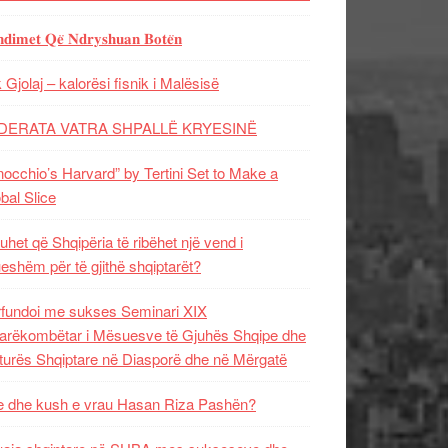
𝐝𝐢𝐦𝐞𝐭 𝐐𝐞̈ 𝐍𝐝𝐫𝐲𝐬𝐡𝐮𝐚𝐧 𝐁𝐨𝐭𝐞̈𝐧
 Gjolaj – kalorësi fisnik i Malësisë
DERATA VATRA SHPALLË KRYESINË
nocchio’s Harvard” by Tertini Set to Make a
bal Slice
uhet që Shqipëria të ribëhet një vend i
ueshëm për të gjithë shqiptarët?
fundoi me sukses Seminari XIX
rëkombëtar i Mësuesve të Gjuhës Shqipe dhe
turës Shqiptare në Diasporë dhe në Mërgatë
 dhe kush e vrau Hasan Riza Pashën?