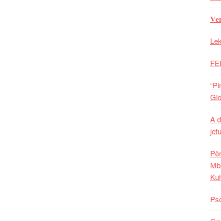
𝐕𝐞
Lek
FE
“Pi
Glo
A d
jet
Për
Mba
Kul
Pse