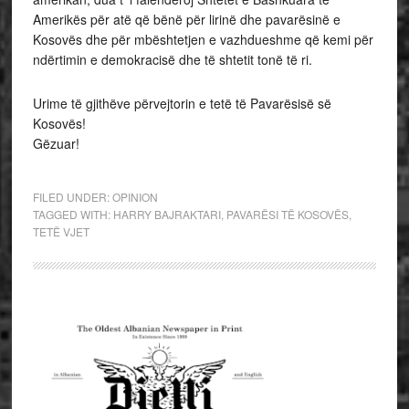
Amerikës për atë që bënë për lirinë dhe pavarësinë e
Kosovës dhe për mbështetjen e vazhdueshme që kemi për
ndërtimin e demokracisë dhe të shtetit tonë të ri.
Urime të gjithëve përvejtorin e tetë të Pavarësisë së
Kosovës!
Gëzuar!
FILED UNDER:
OPINION
TAGGED WITH:
HARRY BAJRAKTARI
,
PAVARËSI TË KOSOVËS
,
TETË VJET