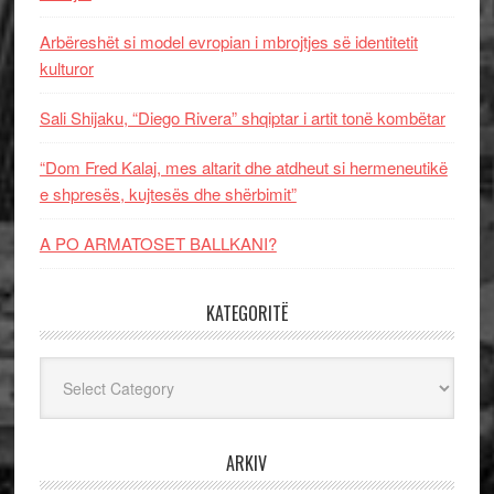
Arbëreshët si model evropian i mbrojtjes së identitetit
kulturor
Sali Shijaku, “Diego Rivera” shqiptar i artit tonë kombëtar
“Dom Fred Kalaj, mes altarit dhe atdheut si hermeneutikë
e shpresës, kujtesës dhe shërbimit”
A PO ARMATOSET BALLKANI?
KATEGORITË
Kategoritë
ARKIV