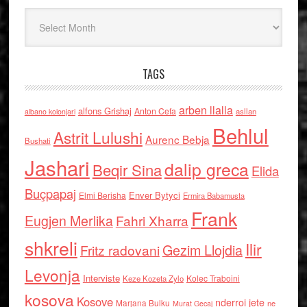
Arkiv
TAGS
arben llalla
alfons Grishaj
Anton Cefa
asllan
albano kolonjari
Behlul
Astrit Lulushi
Aurenc Bebja
Bushati
Jashari
dalip greca
Beqir Sina
Elida
Buçpapaj
Enver Bytyci
Elmi Berisha
Ermira Babamusta
Frank
Eugjen Merlika
Fahri Xharra
shkreli
Ilir
Gezim Llojdia
Fritz radovani
Levonja
Interviste
Kolec Traboini
Keze Kozeta Zylo
kosova
Kosove
nderroi jete
Marjana Bulku
ne
Murat Gecaj