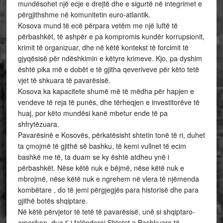
mundësohet një ecje e drejtë dhe e sigurtë në integrimet e
përgjithshme në komunitetin euro-atlantik.
Kosova mund të ecë përpara vetëm me një luftë të
përbashkët, të ashpër e pa kompromis kundër korrupsionit,
krimit të organizuar, dhe në këtë kontekst të forcimit të
gjyqësisë për ndëshkimin e këtyre krimeve. Kjo, pa dyshim
është pika më e dobët e të gjitha qeveriveve për këto tetë
vjet të shkuara të pavarësisë.
Kosova ka kapacitete shumë më të mëdha për hapjen e
vendeve të reja të punës, dhe tërheqjen e investitorëve të
huaj, por këto mundësi kanë mbetur ende të pa
shfrytëzuara.
Pavarësinë e Kosovës, përkatësisht shtetin tonë të ri, duhet
ta çmojmë të gjithë së bashku, të kemi vullnet të ecim
bashkë me të, ta duam se ky është atdheu ynë i
përbashkët. Nëse këtë nuk e bëjmë, nëse këtë nuk e
mbrojmë, nëse këtë nuk e ngrehem në vlera të njëmenda
kombëtare , do të jemi përgjegjës para historisë dhe para
gjithë botës shqiptare.
Në këtë përvjetor të tetë të pavarësisë, unë si shqiptaro-
amerikan, dua t’ i falënderoj Shtetet e Bashkuara të