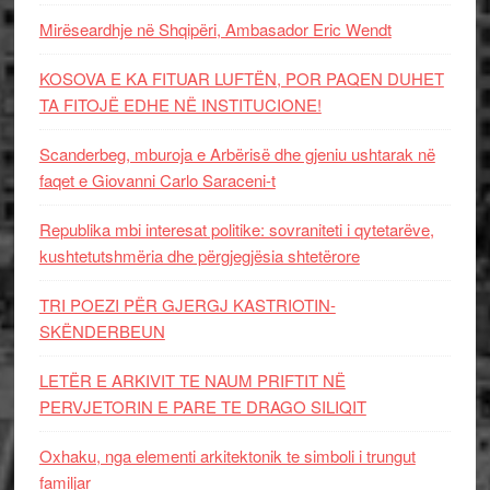
Mirëseardhje në Shqipëri, Ambasador Eric Wendt
KOSOVA E KA FITUAR LUFTËN, POR PAQEN DUHET
TA FITOJË EDHE NË INSTITUCIONE!
Scanderbeg, mburoja e Arbërisë dhe gjeniu ushtarak në
faqet e Giovanni Carlo Saraceni-t
Republika mbi interesat politike: sovraniteti i qytetarëve,
kushtetutshmëria dhe përgjegjësia shtetërore
TRI POEZI PËR GJERGJ KASTRIOTIN-
SKËNDERBEUN
LETËR E ARKIVIT TE NAUM PRIFTIT NË
PERVJETORIN E PARE TE DRAGO SILIQIT
Oxhaku, nga elementi arkitektonik te simboli i trungut
familjar