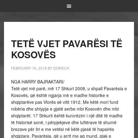
TETË VJET PAVARËSI TË
KOSOVËS
FEBRUARY 16, 2016
BY
DGRECA
NGA HARRY BAJRAKTARI/
Tetë vjet më parë, më 17 Shkurt 2008, u shpall Pavarësia e
Kosovës, që është ngjarja më e madhe historike e
shqiptarëve pas Vlorës së vitit 1912. Me këtë mori fund
robëria dhe shtypja e gjatë serbe mbi Kosovën dhe mbi
shqiptarët. 17 Shkurti është kurorëzim i një ditë të madhe
të historisë sonë, i përpjekjeve dhe luftërave të shumë
brezave për liri e me vetësi në këtë pjesë të hapsirës
shqiptare. Pavarësia, që u arrit me aq mund, gjak e