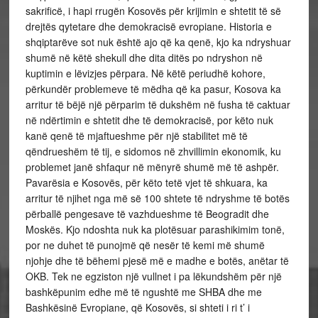
sakrificë, i hapi rrugën Kosovës për krijimin e shtetit të së
drejtës qytetare dhe demokracisë evropiane. Historia e
shqiptarëve sot nuk është ajo që ka qenë, kjo ka ndryshuar
shumë në këtë shekull dhe dita ditës po ndryshon në
kuptimin e lëvizjes përpara. Në këtë periudhë kohore,
përkundër problemeve të mëdha që ka pasur, Kosova ka
arritur të bëjë një përparim të dukshëm në fusha të caktuar
në ndërtimin e shtetit dhe të demokracisë, por këto nuk
kanë qenë të mjaftueshme për një stabilitet më të
qëndrueshëm të tij, e sidomos në zhvillimin ekonomik, ku
problemet janë shfaqur në mënyrë shumë më të ashpër.
Pavarësia e Kosovës, për këto tetë vjet të shkuara, ka
arritur të njihet nga më së 100 shtete të ndryshme të botës
përballë pengesave të vazhdueshme të Beogradit dhe
Moskës. Kjo ndoshta nuk ka plotësuar parashikimim tonë,
por ne duhet të punojmë që nesër të kemi më shumë
njohje dhe të bëhemi pjesë më e madhe e botës, anëtar të
OKB. Tek ne egziston një vullnet i pa lëkundshëm për një
bashkëpunim edhe më të ngushtë me SHBA dhe me
Bashkësinë Evropiane, që Kosovës, si shteti i ri t’ i