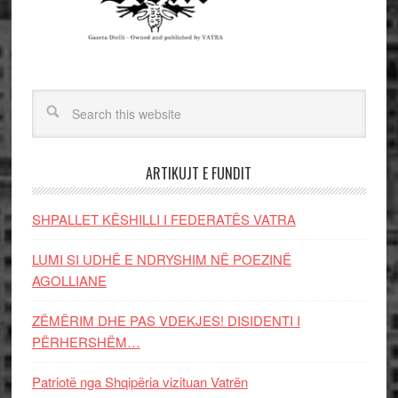
ARTIKUJT E FUNDIT
SHPALLET KËSHILLI I FEDERATËS VATRA
LUMI SI UDHË E NDRYSHIM NË POEZINË
AGOLLIANE
ZËMËRIM DHE PAS VDEKJES! DISIDENTI I
PËRHERSHËM…
Patriotë nga Shqipëria vizituan Vatrën