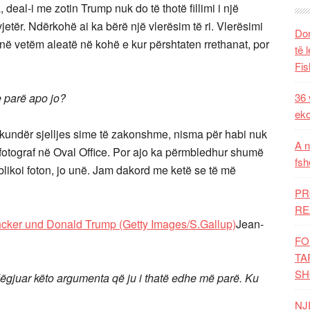
al-i me zotin Trump nuk do të thotë fillimi i një
vjetër. Ndërkohë ai ka bërë një vlerësim të ri. Vlerësimi
Dom
 vetëm aleatë në kohë e kur përshtaten rrethanat, por
të 
Fis
e parë apo jo?
36 
eko
rkundër sjelljes sime të zakonshme, nisma për habi nuk
A n
 fotograf në Oval Office. Por ajo ka përmbledhur shumë
fsh
likoi foton, jo unë. Jam dakord me ketë se të më
PR
RE
Jean-
FO
TA
SH
ëgjuar këto argumenta që ju i thatë edhe më parë. Ku
NJ