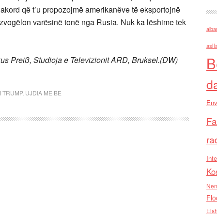
dakord që t’u propozojmë amerikanëve të eksportojnë
vogëlon varësinë tonë nga Rusia. Nuk ka lëshime tek
alba
asll
B
kus Preiß, Studioja e Televizionit ARD, Bruksel.(DW)
d
I TRUMP
,
UJDIA ME BE
Env
Fa
ra
Inte
Ko
Nen
Flo
Els