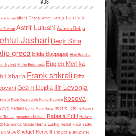
TAGS
arben llalla
alfons Grishaj
Anton Cefa
no kolonjari
Astrit Lulushi
Aurenc Bebja
an Bushati
ehlul Jashari
Beqir Sina
alip greca
Elida Buçpapaj
Elmi Berisha
Eugjen Merlika
er Bytyci
Ermira Babamusta
Frank shkreli
hri Xharra
Fritz
Ilir Levonja
Gezim Llojdia
dovani
kosova
rviste
Kolec Traboini
Keze Kozeta Zylo
sove
nderroi jete
Marjana Bulku
ne Kosove
Murat Gecaj
Rafaela Prifti
Rafael
e Tereza
presidenti Nishani
qi
Raimonda Moisiu
Ramiz Lushaj
reshat kripa
Sadik
Shefqet Kercelli
shqiperia
hani
shqiptaret
SHBA