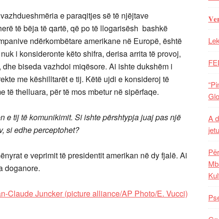
vazhdueshmëria e paraqitjes së të njëjtave
𝐕𝐞
rë të bëja të qartë, që po të llogarisësh bashkë
 kompanive ndërkombëtare amerikane në Europë, është
Lek
uk i konsideronte këto shifra, derisa arrita të provoj,
FE
ne, dhe biseda vazhdoi miqësore. Ai ishte dukshëm i
kte me këshilltarët e tij. Këtë ujdi e konsideroj të
“Pi
 të thelluara, për të mos mbetur në sipërfaqe.
Glo
 e tij të komunikimit. Si ishte përshtypja juaj pas një
A d
iv, si edhe perceptohet?
jet
Për
rat e veprimit të presidentit amerikan në dy fjalë. Ai
Mba
ja doganore.
Kul
Pse