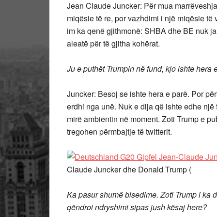
Jean Claude Juncker: Për mua marrëveshja, de
miqësie të re, por vazhdimi i një miqësie të 
im ka qenë gjithmonë: SHBA dhe BE nuk janë
aleatë për të gjitha kohërat.
Ju e puthët Trumpin në fund, kjo ishte hera 
Juncker: Besoj se ishte hera e parë. Por pë
erdhi nga unë. Nuk e dija që ishte edhe një
mirë ambientin në moment. Zoti Trump e pub
tregohen përmbajtje të twitterit.
Claude Juncker dhe Donald Trump (
Ka pasur shumë bisedime. Zoti Trump i ka d
qëndroi ndryshimi sipas jush kësaj here?