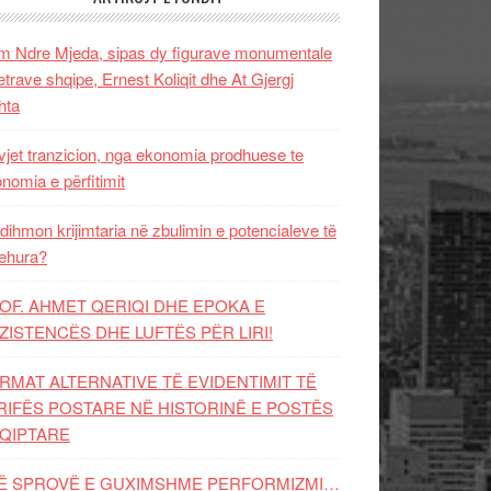
 Ndre Mjeda, sipas dy figurave monumentale
letrave shqipe, Ernest Koliqit dhe At Gjergj
hta
vjet tranzicion, nga ekonomia prodhuese te
nomia e përfitimit
dihmon krijimtaria në zbulimin e potencialeve të
ehura?
OF. AHMET QERIQI DHE EPOKA E
ZISTENCЁS DHE LUFTЁS PЁR LIRI!
RMAT ALTERNATIVE TË EVIDENTIMIT TË
RIFËS POSTARE NË HISTORINË E POSTËS
QIPTARE
Ë SPROVË E GUXIMSHME PERFORMIZMI…