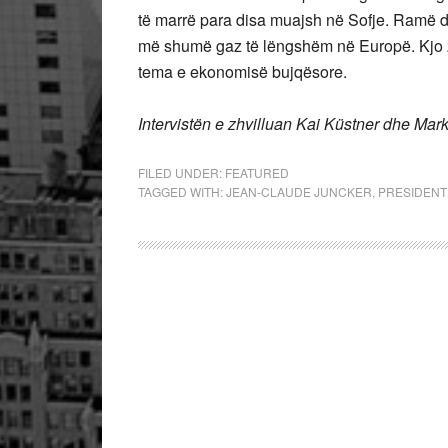
të marrë para disa muajsh në Sofje. Ramë 
më shumë gaz të lëngshëm në Europë. Kjo z
tema e ekonomisë bujqësore.
Intervistën e zhvilluan Kai Küstner dhe Mar
FILED UNDER:
FEATURED
TAGGED WITH:
JEAN-CLAUDE JUNCKER
,
PRESIDENT