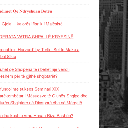
𝐝𝐢𝐦𝐞𝐭 𝐐𝐞̈ 𝐍𝐝𝐫𝐲𝐬𝐡𝐮𝐚𝐧 𝐁𝐨𝐭𝐞̈𝐧
 Gjolaj – kalorësi fisnik i Malësisë
DERATA VATRA SHPALLË KRYESINË
nocchio’s Harvard” by Tertini Set to Make a
bal Slice
uhet që Shqipëria të ribëhet një vend i
ueshëm për të gjithë shqiptarët?
fundoi me sukses Seminari XIX
rëkombëtar i Mësuesve të Gjuhës Shqipe dhe
turës Shqiptare në Diasporë dhe në Mërgatë
 dhe kush e vrau Hasan Riza Pashën?