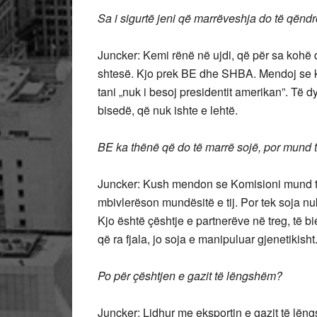
Sa i sigurtë jeni që marrëveshja do të qënd
Juncker: Kemi rënë në ujdi, që për sa koh
shtesë. Kjo prek BE dhe SHBA. Mendoj se ky 
tani „nuk i besoj presidentit amerikan”. Të
bisedë, që nuk ishte e lehtë.
BE ka thënë që do të marrë sojë, por mund ta
Juncker: Kush mendon se Komisioni mund të
mbivlerëson mundësitë e tij. Por tek soja 
Kjo është çështje e partnerëve në treg, të 
që ra fjala, jo soja e manipuluar gjenetikisht
Po për çështjen e gazit të lëngshëm?
Juncker: Lidhur me eksportin e gazit të lëng