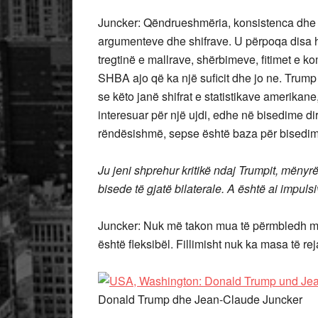
Juncker: Qëndrueshmëria, konsistenca dhe 
argumenteve dhe shifrave. U përpoqa disa he
tregtinë e mallrave, shërbimeve, fitimet e
SHBA ajo që ka një suficit dhe jo ne. Trump n
se këto janë shifrat e statistikave amerika
interesuar për një ujdi, edhe në bisedime dire
rëndësishmë, sepse është baza për bisedime
Ju jeni shprehur kritikë ndaj Trumpit, mënyrën
bisede të gjatë bilaterale. A është ai impuls
Juncker: Nuk më takon mua të përmbledh mëny
është fleksibël. Fillimisht nuk ka masa të re
Donald Trump dhe Jean-Claude Juncker