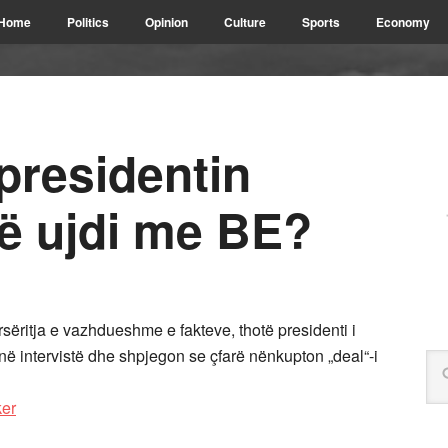
Home
Politics
Opinion
Culture
Sports
Economy
 presidentin
jë ujdi me BE?
sëritja e vazhdueshme e fakteve, thotë presidenti i
ë intervistë dhe shpjegon se çfarë nënkupton „deal“-i