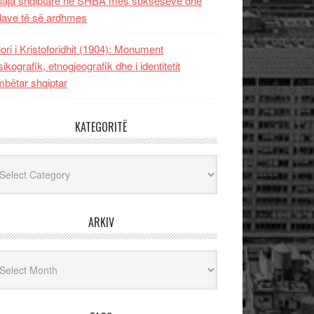
uaja shqiptare në SHBA mes sukseseve dhe
dave të së ardhmes
lori i Kristoforidhit (1904): Monument
sikografik, etnogjeografik dhe i identitetit
bëtar shqiptar
KATEGORITË
egoritë
ARKIV
iv