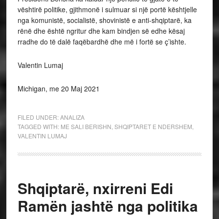
vështirë politike, gjithmonë i sulmuar si një portë kështjelle
nga komunistë, socialistë, shovinistë e anti-shqiptarë, ka
rënë dhe është ngritur dhe kam bindjen së edhe kësaj
rradhe do të dalë faqëbardhë dhe më i fortë se ç’ishte.
Valentin Lumaj
Michigan, me 20 Maj 2021
FILED UNDER:
ANALIZA
TAGGED WITH:
ME SALI BERISHN
,
SHQIPTARET E NDERSHEM
,
VALENTIN LUMAJ
Shqiptarë, nxirreni Edi
Ramën jashtë nga politika