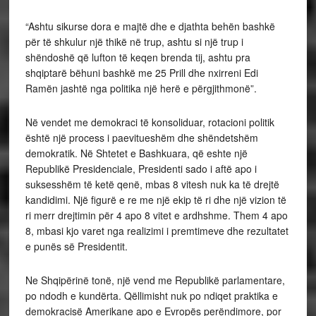
“Ashtu sikurse dora e majtë dhe e djathta behën bashkë
për të shkulur një thikë në trup, ashtu si një trup i
shëndoshë që lufton të keqen brenda tij, ashtu pra
shqiptarë bëhuni bashkë me 25 Prill dhe nxirreni Edi
Ramën jashtë nga politika një herë e përgjithmonë”.
Në vendet me demokraci të konsoliduar, rotacioni politik
është një process i paevitueshëm dhe shëndetshëm
demokratik. Në Shtetet e Bashkuara, që eshte një
Republikë Presidenciale, Presidenti sado i aftë apo i
suksesshëm të ketë qenë, mbas 8 vitesh nuk ka të drejtë
kandidimi. Një figurë e re me një ekip të ri dhe një vizion të
ri merr drejtimin për 4 apo 8 vitet e ardhshme. Them 4 apo
8, mbasi kjo varet nga realizimi i premtimeve dhe rezultatet
e punës së Presidentit.
Ne Shqipërinë tonë, një vend me Republikë parlamentare,
po ndodh e kundërta. Qëllimisht nuk po ndiqet praktika e
demokracisë Amerikane apo e Evropës perëndimore, por