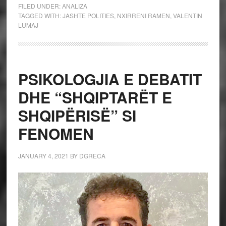
FILED UNDER:
ANALIZA
TAGGED WITH:
JASHTE POLITIES
,
NXIRRENI RAMEN
,
VALENTIN
LUMAJ
PSIKOLOGJIA E DEBATIT
DHE “SHQIPTARËT E
SHQIPËRISË” SI
FENOMEN
JANUARY 4, 2021
BY
DGRECA