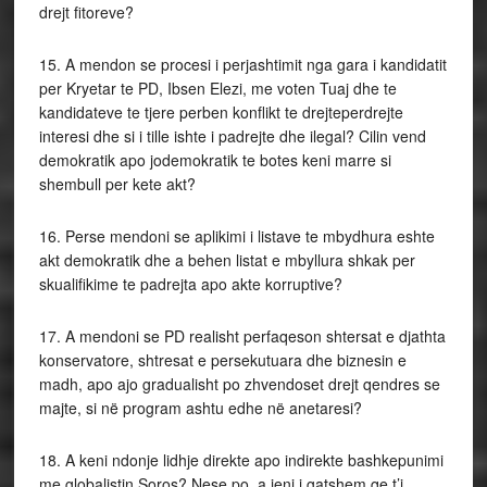
drejt fitoreve?
15. A mendon se procesi i perjashtimit nga gara i kandidatit
per Kryetar te PD, Ibsen Elezi, me voten Tuaj dhe te
kandidateve te tjere perben konflikt te drejteperdrejte
interesi dhe si i tille ishte i padrejte dhe ilegal? Cilin vend
demokratik apo jodemokratik te botes keni marre si
shembull per kete akt?
16. Perse mendoni se aplikimi i listave te mbydhura eshte
akt demokratik dhe a behen listat e mbyllura shkak per
skualifikime te padrejta apo akte korruptive?
17. A mendoni se PD realisht perfaqeson shtersat e djathta
konservatore, shtresat e persekutuara dhe biznesin e
madh, apo ajo gradualisht po zhvendoset drejt qendres se
majte, si në program ashtu edhe në anetaresi?
18. A keni ndonje lidhje direkte apo indirekte bashkepunimi
me globalistin Soros? Nese po, a jeni i gatshem qe t’i