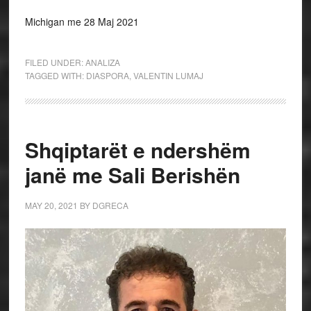
Michigan me 28 Maj 2021
FILED UNDER:
ANALIZA
TAGGED WITH:
DIASPORA
,
VALENTIN LUMAJ
Shqiptarët e ndershëm
janë me Sali Berishën
MAY 20, 2021
BY
DGRECA