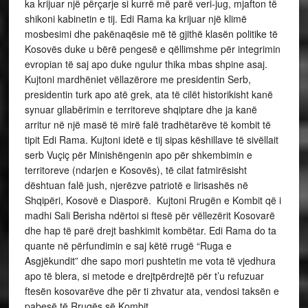
ka krijuar një përçarje si kurrë më parë veri-jug, mjafton të
shikoni kabinetin e tij. Edi Rama ka krijuar një klimë
mosbesimi dhe pakënaqësie më të gjithë klasën politike të
Kosovës duke u bërë pengesë e qëllimshme për integrimin
evropian të saj apo duke ngulur thika mbas shpine asaj.
Kujtoni mardhëniet vëllazërore me presidentin Serb,
presidentin turk apo atë grek, ata të cilët historikisht kanë
synuar gllabërimin e territoreve shqiptare dhe ja kanë
arritur në një masë të mirë falë tradhëtarëve të kombit të
tipit Edi Rama. Kujtoni idetë e tij sipas këshillave të sivëllait
serb Vuçiç për Minishëngenin apo për shkembimin e
territoreve (ndarjen e Kosovës), të cilat fatmirësisht
dështuan falë jush, njerëzve patriotë e lirisashës në
Shqipëri, Kosovë e Diasporë. Kujtoni Rrugën e Kombit që i
madhi Sali Berisha ndërtoi si ftesë për vëllezërit Kosovarë
dhe hap të parë drejt bashkimit kombëtar. Edi Rama do ta
quante në përfundimin e saj këtë rrugë “Ruga e
Asgjëkundit” dhe sapo mori pushtetin me vota të vjedhura
apo të blera, si metode e drejtpërdrejtë për t’u refuzuar
ftesën kosovarëve dhe për ti zhvatur ata, vendosi taksën e
pabesë të Rrugës së Kombit.