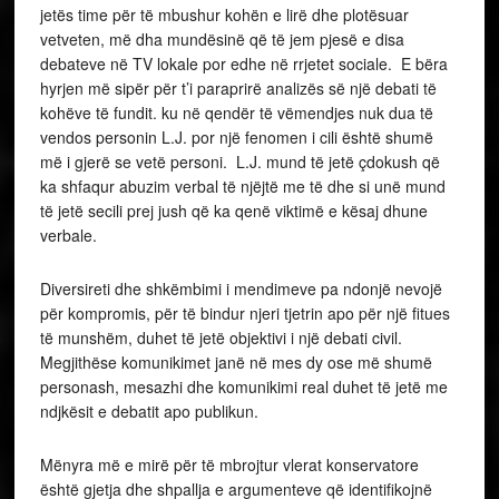
jetës time për të mbushur kohën e lirë dhe plotësuar
vetveten, më dha mundësinë që të jem pjesë e disa
debateve në TV lokale por edhe në rrjetet sociale. E bëra
hyrjen më sipër për t’i paraprirë analizës së një debati të
kohëve të fundit. ku në qendër të vëmendjes nuk dua të
vendos personin L.J. por një fenomen i cili është shumë
më i gjerë se vetë personi. L.J. mund të jetë çdokush që
ka shfaqur abuzim verbal të njëjtë me të dhe si unë mund
të jetë secili prej jush që ka qenë viktimë e kësaj dhune
verbale.
Diversireti dhe shkëmbimi i mendimeve pa ndonjë nevojë
për kompromis, për të bindur njeri tjetrin apo për një fitues
të munshëm, duhet të jetë objektivi i një debati civil.
Megjithëse komunikimet janë në mes dy ose më shumë
personash, mesazhi dhe komunikimi real duhet të jetë me
ndjkësit e debatit apo publikun.
Mënyra më e mirë për të mbrojtur vlerat konservatore
është gjetja dhe shpallja e argumenteve që identifikojnë