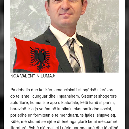
NGA VALENTIN LUMAJ/
Pa debatin dhe kritikën, emancipimi i shoqërisë njerëzore
do të ishte i cunguar dhe i njëanshëm. Sistemet shoqërore
autoritare, komuniste apo diktatoriale, këtë kanë si parim,
barazinë, kjo jo vetëm në kuptimin ekonomik dhe social,
por edhe uniformitetin e të menduarit, të fjalës, shijeve etj.
Këtë, më shumë se një e dhënë nga çfarë kemi mësuar në
literaturë, është një realitet i përjetuar nga unë dhe të gjithë