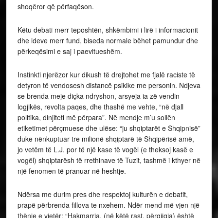
shoqëror që përfaqëson.
Këtu debati merr teposhtën, shkëmbimi i lirë i informacionit
dhe ideve merr fund, biseda normale bëhet pamundur dhe
përkeqësimi e saj i paevitueshëm.
Instinkti njerëzor kur dikush të drejtohet me fjalë raciste të
detyron të vendosesh distancë psikike me personin. Ndjeva
se brenda meje diçka ndryshon, arsyeja ia zë vendin
logjikës, revolta paqes, dhe thashë me vehte, “në djall
politika, dinjiteti më përpara”. Në mendje m’u sollën
etiketimet përçmuese dhe ulëse: “ju shqiptarët e Shqipnisë”
duke nënkuptuar tre milionë shqiptarë të Shqipërisë amë,
jo vetëm të L.J. por të një kase të vogël (e theksoj kasë e
vogël) shqiptarësh të rrethinave të Tuzit, tashmë i kthyer në
një fenomen të pranuar në heshtje.
Ndërsa me durim pres dhe respektoj kulturën e debatit,
prapë përbrenda fillova te nxehem. Ndër mend më vjen një
thënie e vjetër: “Hakmarrja, (në këtë rast, përgjigja) është