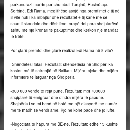
perkundrazi marrin per shembull Turqinë, Rusinë apo
Serbinë. Edi Rama, megjithëse asnjë nga premtimet e tij në
8 vite nuk i ka mbajtur dhe rezultatet e tij kanë më së
shumti skandale dhe dështime, prapë del para shqiptarëvë
ashtu me një krenari të pakuptimtë dhe kërkon një mandat
të trëtë.
Por çfarë premtoi dhe çfarë realizoi Edi Rama në 8 vite?
-Shëndetesi falas. Rezultati: shëndetësia në Shqipëri ka
koston më të shtrenjtë në Ballkan. Mijëra mjeke dhe mijëra
infermiere të larguar nga Shqipëria
-300 000 vende te reja pune. Rezultati: mbi 700000
shqiptarë të emigruar dhe qindra mijëra të papune.
Shqipëria i vetmi bend në botë me një diasporë me numër
më të madh se vendi amë. Kjo në kohë paqe dhe jo lufte.
-Negociata të hapura me BE-në. Rezultati: edhe 15 kushte