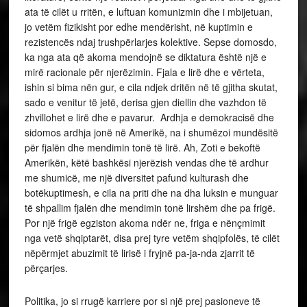
ata të cilët u rritën, e luftuan komunizmin dhe i mbijetuan,
jo vetëm fizikisht por edhe mendërisht, në kuptimin e
rezistencës ndaj trushpërlarjes kolektive. Sepse domosdo,
ka nga ata që akoma mendojnë se diktatura është një e
mirë racionale për njerëzimin. Fjala e lirë dhe e vërteta,
ishin si bima nën gur, e cila ndjek dritën në të gjitha skutat,
sado e venitur të jetë, derisa gjen diellin dhe vazhdon të
zhvillohet e lirë dhe e pavarur. Ardhja e demokracisë dhe
sidomos ardhja jonë në Amerikë, na i shumëzoi mundësitë
për fjalën dhe mendimin tonë të lirë. Ah, Zoti e bekoftë
Amerikën, këtë bashkësi njerëzish vendas dhe të ardhur
me shumicë, me një diversitet pafund kulturash dhe
botëkuptimesh, e cila na priti dhe na dha luksin e munguar
të shpallim fjalën dhe mendimin tonë lirshëm dhe pa frigë.
Por një frigë egziston akoma ndër ne, friga e nënçmimit
nga vetë shqiptarët, disa prej tyre vetëm shqipfolës, të cilët
nëpërmjet abuzimit të lirisë i fryjnë pa-ja-nda zjarrit të
përçarjes.
Politika, jo si rrugë karriere por si një prej pasioneve të