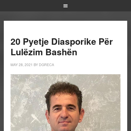
20 Pyetje Diasporike Për
Lulëzim Bashën
MAY 28, 2021
BY
DGRECA