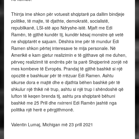
Thirrja ime shkon për votuesit shqiptarë pa dallim bindjeje
politike, të majte, të djathte, demokratë, socialistë,
republikanë, LSI-stë apo Ndryshe-istë. Mjaft me Edi
Ramën, të gjithë kundër tij, kundër kësaj monstre që vetë
ne shqiptarët e sajuam. Dëshira ime për të mundur Edi
Ramen shkon përtej interesave te mija personale. Në
Amerikë e kam gjetur realizimin e të gjithave që me duhen,
përveç realizimit të endrrës për ta parë Shqiperinë zonjë në
mes kombeve të Evropës. Prandaj të gjithë bashkë si një
opozitë e bashkuar për të rrëzuar Edi Ramen. Ashtu
sikurse dora e majtë dhe e djathta bëhen bashkë për të
shkulur një thikë në trup, ashtu si një trup i shëndoshë që
lufton të keqen brenda tij, ashtu pra shqiptarë bëhuni
bashkë me 25 Prill dhe nxirreni Edi Ramën jashtë nga
politika një herë e përgjithmonë.
Valentin Lumaj, Michigan më 23 prill 2021