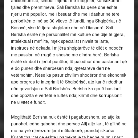
antikomuniste, simbol i njeriut me integritet, konsekuent i
fjalës dhe premtimeve. Sali Berisha ka qenë dhe është
njeriu më popullor, më i besuar dhe me i dashur në tërë
periodikën e më se 30 viteve të fundit, nga Shqipëria, në
Kosovë, vise të tjera shqiptare dhe në Diasporë. Sali
Berisha është një personalitet më kulturë dhe dije të gjera,
intelektual i mirfilltë, mjek specialist i nivelit të lartë,
inspirues në dekada i mijëra shqiptarëve të cilët e ndoqën
me passion në rrugë e sheshe me qindra herë. Berisha
është simbol i njeriut punëtor, të palodhur dhe pasionant që
e do punën dhë shërbesën ndaj qytetarëvë deri në
vetëmohim. Nëse ka pasur zhvillim shoqëror dhe ekonomik
apo progres te integrimit të Shqipërisë, ato kanë ndodhur
nën qeverisjen e Sali Berishës. Berisha ka qenë bastioni
dhe opozita e vertëtë e luftës ndaj krimit dhe korrupsionit
në 8 vitet e fundit.
Megjithatë Berisha nuk është i pagabueshem, se atje ku
punohet, edhe gabohet dhe perveç Atij atje lart, të gjithë ne
me natyrë njerezore jemi mëkatnorë, prandaj sikurse
Krishti tha: “ai qe eshte i pamëkat le ta hedhë gurin i pari”.