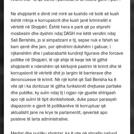
Ne shqiptarët e dimë më mirë se kushdo në botë së kush
është rrënja e korrupsionit dhe kush janë kriminelët e
vërtetë në Shqipëri. Është hera e parë që po shprehi
mosbesim dhe dyshim ndaj DASH me këtë vendim ndaj
Sali Berishës, jo si simpatizant e tij, sepse nuk e fsheh se
kam qenë dhe jam, por qëndrimi dukshëm i gabuar, i
njëanshëm dhe i pabarabartë kundrejt figurave dhe forcave
politike në Shqipëri, lë një shije të keqe tek të gjithë
shqiptarët e ndershëm që kërkojnë pastrim të krimit dhe të
korrupsionit të vërtetë dhë jo largim të barrierave dhe
denoncuesve të krimit. Në një kohë që Sali Berisha ka 8
vite që i ka dorëzuar të gjitha funksionët drejtuese partiake
dhe publike, ky sulm ndaj tij i ngjan nje gjuetie shtrigash
apo një sulmi të tipit donkishotesk, duke pasur parasysh
diapazonin e gjerë të politikanëve të korruptuar që
aktualisht jane ne krye te parlamentit, qeverisë apo
posteve të larta administrative.
Mediat dhe pupliku shqiptar, ka 8 vite që shpallin pafund