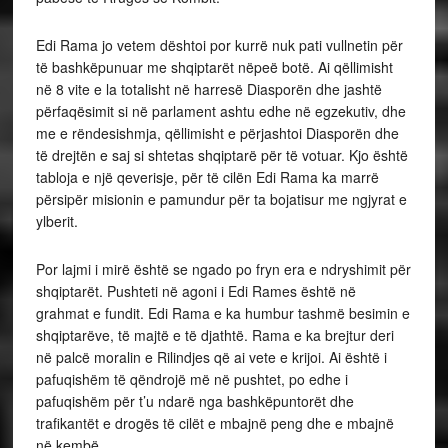
Edi Rama jo vetem dështoi por kurrë nuk pati vullnetin për
të bashkëpunuar me shqiptarët nëpeë botë. Ai qëllimisht
në 8 vite e la totalisht në harresë Diasporën dhe jashtë
përfaqësimit si në parlament ashtu edhe në egzekutiv, dhe
me e rëndesishmja, qëllimisht e përjashtoi Diasporën dhe
të drejtën e saj si shtetas shqiptarë për të votuar. Kjo është
tabloja e një qeverisje, për të cilën Edi Rama ka marrë
përsipër misionin e pamundur për ta bojatisur me ngjyrat e
ylberit.
Por lajmi i mirë është se ngado po fryn era e ndryshimit për
shqiptarët. Pushteti në agoni i Edi Rames është në
grahmat e fundit. Edi Rama e ka humbur tashmë besimin e
shqiptarëve, të majtë e të djathtë. Rama e ka brejtur deri
në palcë moralin e Rilindjes që ai vete e krijoi. Ai është i
pafuqishëm të qëndrojë më në pushtet, po edhe i
pafuqishëm për t’u ndarë nga bashkëpuntorët dhe
trafikantët e drogës të cilët e mbajnë peng dhe e mbajnë
në kembë.