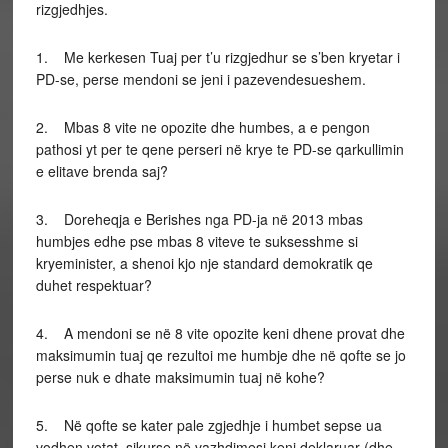
rizgjedhjes.
1. Me kerkesen Tuaj per t’u rizgjedhur se s’ben kryetar i
PD-se, perse mendoni se jeni i pazevendesueshem.
2. Mbas 8 vite ne opozite dhe humbes, a e pengon
pathosi yt per te qene perseri në krye te PD-se qarkullimin
e elitave brenda saj?
3. Doreheqja e Berishes nga PD-ja në 2013 mbas
humbjes edhe pse mbas 8 viteve te suksesshme si
kryeminister, a shenoi kjo nje standard demokratik qe
duhet respektuar?
4. A mendoni se në 8 vite opozite keni dhene provat dhe
maksimumin tuaj qe rezultoi me humbje dhe në qofte se jo
perse nuk e dhate maksimumin tuaj në kohe?
5. Në qofte se kater pale zgjedhje i humbet sepse ua
vodhen votat, sikurse në vazhdimesi keni deklaruar (dhe