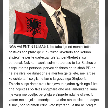
NGA VALENTIN LUMAJ/ U be tabu kjo në mentalitetin e
politikes shqiptare qe kur kritikon kryetarin apo kerkon
shpjegime per te qartesuar gjerat, perkthehet si sulm
personal. Nuk kam asnje sulm ne adrese te Lul Bashes e
asnje interes personal perveç deshires qe ta shoh PD-ne
në ate nivel qe duhet dhe e meriton qe te jete, me lart se
ku eshte tani se ç’ishte kur u largova nga Shqiperia.
Thjesht si nje demokrat i bindjeve te djathta qysh nga fillimi
dhe ndjekes i politikes shqiptare dhe asaj amerikane, kam
nje varg me pyetje, pergjigja e sinqerte ndaj te cilave, jo
vetem me kthjellon mendjen mua dhe ata te cilet mendojne
si une, por ndihmon edhe vete kryetarin Basha ne prag te