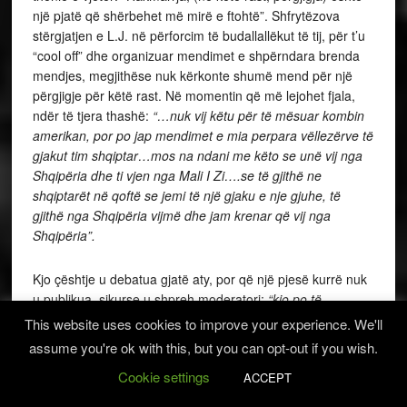
një pjatë që shërbehet më mirë e ftohtë”. Shfrytëzova
stërgjatjen e L.J. në përforcim të budallallëkut të tij, për t’u
“cool off” dhe organizuar mendimet e shpërndara brenda
mendjes, megjithëse nuk kërkonte shumë mend për një
përgjigje për këtë rast. Në momentin që më lejohet fjala,
ndër të tjera thashë:
“…nuk vij këtu për të mësuar kombin
amerikan, por po jap mendimet e mia perpara vëllezërve të
gjakut tim shqiptar…mos na ndani me këto se unë vij nga
Shqipëria dhe ti vjen nga Mali I Zi….se të gjithë ne
shqiptarët në qoftë se jemi të një gjaku e nje gjuhe, të
gjithë nga Shqipëria vijmë dhe jam krenar që vij nga
Shqipëria”.
Kjo çështje u debatua gjatë aty, por që një pjesë kurrë nuk
u publikua, sikurse u shpreh moderatori:
“kjo po të
publikohet e dëmton L.J.”.
Por implikimi i njëanshëm i
This website uses cookies to improve your experience. We'll
moderatorit G.V. nuk mbaron aty prandaj do të trajtohet
assume you're ok with this, but you can opt-out if you wish.
veçmas më vonë.
Cookie settings
ACCEPT
Qëllimi im nuk është në asnjë mënyrë të dëmtoj figurën e