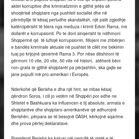
aktet korruptive dhe kriminalizimin e gjithë jetës së
shoqërisë shqiptare nga pushteti socialist dhe në
përmbyllje të kësaj periudhe skandalësh, një palë zgjedhje
katërcipërisht të blera nga meduza i krimit Edvin Rama, me
dollarët e korrupsionit. Po te doni sinqerisht te ndihmoni
Shqiperinë që të luftojë korrupsionin, fillojeni me zhbërjen
e bandës kriminale aktuale në pushtet të cilët me bekimin
tuaj po krijojnë qeverinë Rama 3. Por nëse dëshironi të
gërmoni 10 vite, 20 vite, 50 vite në histori, atëherë bëni
non-grata te gjithë shqiptarët pa përjashtim, ska gajle se
jane populli më pro-amerikan i Evropës.
Nderkohë që Berisha e dha një hint, se mbas kësaj
qëndron Soros, i cili jo vetëm në Shqipëri por edhe ne
Shtetet e Bashkuara ka influencen e tij absolute, armata e
shqiptarëve dhe shqiptaro-amerikanëve që adhurojnë
Berishën, përpara se të besojnë DASH, kërkojnë sqarime
dhe prova përtej deklaratave.
Presidenti Berisha ka kaluar një periullë të gjatë e të