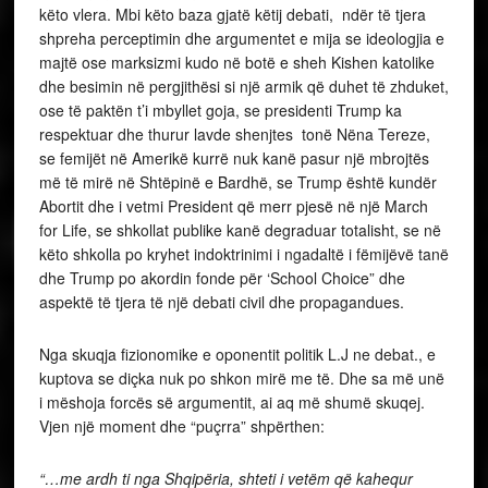
këto vlera. Mbi këto baza gjatë këtij debati, ndër të tjera
shpreha perceptimin dhe argumentet e mija se ideologjia e
majtë ose marksizmi kudo në botë e sheh Kishen katolike
dhe besimin në pergjithësi si një armik që duhet të zhduket,
ose të paktën t’i mbyllet goja, se presidenti Trump ka
respektuar dhe thurur lavde shenjtes tonë Nëna Tereze,
se femijët në Amerikë kurrë nuk kanë pasur një mbrojtës
më të mirë në Shtëpinë e Bardhë, se Trump është kundër
Abortit dhe i vetmi President që merr pjesë në një March
for Life, se shkollat publike kanë degraduar totalisht, se në
këto shkolla po kryhet indoktrinimi i ngadaltë i fëmijëvë tanë
dhe Trump po akordin fonde për ‘School Choice” dhe
aspektë të tjera të një debati civil dhe propagandues.
Nga skuqja fizionomike e oponentit politik L.J ne debat., e
kuptova se diçka nuk po shkon mirë me të. Dhe sa më unë
i mëshoja forcës së argumentit, ai aq më shumë skuqej.
Vjen një moment dhe “puçrra” shpërthen:
“…me ardh ti nga Shqipëria, shteti i vetëm që kahequr