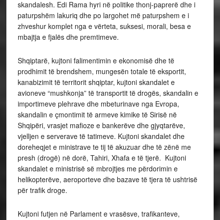
skandalesh. Edi Rama hyri në politike thonj-paprerë dhe i
paturpshëm lakuriq dhe po largohet më paturpshem e i
zhveshur komplet nga e vërteta, suksesi, morali, besa e
mbajtja e fjalës dhe premtimeve.
Shqiptarë, kujtoni falimentimin e ekonomisë dhe të
prodhimit të brendshem, mungesën totale të eksportit,
kanabizimit të territorit shqiptar, kujtoni skandalet e
avioneve “mushkonja” të transportit të drogës, skandalin e
importimeve plehrave dhe mbeturinave nga Evropa,
skandalin e çmontimit të armeve kimike të Sirisë në
Shqipëri, vrasjet mafioze e bankerëve dhe gjyqtarëve,
vjelljen e serverave të tatimeve. Kujtoni skandalet dhe
doreheqjet e ministrave te tij të akuzuar dhe të zënë me
presh (drogë) në dorë, Tahiri, Xhafa e të tjerë. Kujtoni
skandalet e ministrisë së mbrojtjes me përdorimin e
helikopterëve, aeroporteve dhe bazave të tjera të ushtrisë
për trafik droge.
Kujtoni futjen në Parlament e vrasësve, trafikanteve,