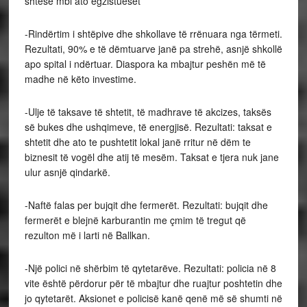
shtesë mbi ato egzistueset
-Rindërtim i shtëpive dhe shkollave të rrënuara nga tërmeti.
Rezultati, 90% e të dëmtuarve janë pa strehë, asnjë shkollë
apo spital i ndërtuar. Diaspora ka mbajtur peshën më të
madhe në këto investime.
-Ulje të taksave të shtetit, të madhrave të akcizes, taksës
së bukes dhe ushqimeve, të energjisë. Rezultati: taksat e
shtetit dhe ato te pushtetit lokal janë rritur në dëm te
biznesit të vogël dhe atij të mesëm. Taksat e tjera nuk jane
ulur asnjë qindarkë.
-Naftë falas per bujqit dhe fermerët. Rezultati: bujqit dhe
fermerët e blejnë karburantin me çmim të tregut që
rezulton më i larti në Ballkan.
-Një polici në shërbim të qytetarëve. Rezultati: policia në 8
vite është përdorur për të mbajtur dhe ruajtur poshtetin dhe
jo qytetarët. Aksionet e policisë kanë qenë më së shumti në