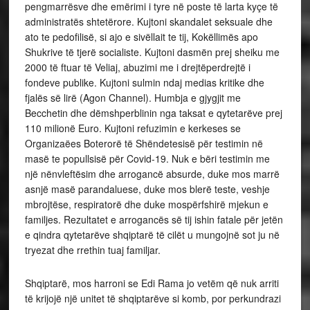
pengmarrësve dhe emërimi i tyre në poste të larta kyçe të
administratës shtetërore. Kujtoni skandalet seksuale dhe
ato te pedofilisë, si ajo e sivëllait te tij, Kokëllimës apo
Shukrive të tjerë socialiste. Kujtoni dasmën prej sheiku me
2000 të ftuar të Veliaj, abuzimi me i drejtëperdrejtë i
fondeve publike. Kujtoni sulmin ndaj medias kritike dhe
fjalës së lirë (Agon Channel). Humbja e gjygjit me
Becchetin dhe dëmshperblinin nga taksat e qytetarëve prej
110 milionë Euro. Kujtoni refuzimin e kerkeses se
Organizaëes Boterorë të Shëndetesisë për testimin në
masë te popullsisë për Covid-19. Nuk e bëri testimin me
një nënvleftësim dhe arrogancë absurde, duke mos marrë
asnjë masë parandaluese, duke mos blerë teste, veshje
mbrojtëse, respiratorë dhe duke mospërfshirë mjekun e
familjes. Rezultatet e arrogancës së tij ishin fatale për jetën
e qindra qytetarëve shqiptarë të cilët u mungojnë sot ju në
tryezat dhe rrethin tuaj familjar.
Shqiptarë, mos harroni se Edi Rama jo vetëm që nuk arriti
të krijojë një unitet të shqiptarëve si komb, por perkundrazi