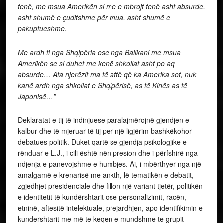
fenë, me msua Amerikën si me e mbrojt fenë asht absurde,
asht shumë e çuditshme për mua, asht shumë e
pakuptueshme.
Me ardh ti nga Shqipëria ose nga Ballkani me msua
Amerikën se si duhet me kenë shkollat asht po aq
absurde… Ata njerëzit ma të aftë që ka Amerika sot, nuk
kanë ardh nga shkollat e Shqipërisë, as të Kinës as të
Japonisë…”
Deklaratat e tij të indinjuese paralajmërojnë gjendjen e
kalbur dhe të mjeruar të tij per një ligjërim bashkëkohor
debatues politik. Duket qartë se gjendja psikologjike e
rënduar e L.J., i cili është nën presion dhe i përfshirë nga
ndjenja e panevojshme e humbjes. Ai, i mbërthyer nga një
amalgamë e krenarisë me ankth, lë tematikën e debatit,
zgjedhjet presidenciale dhe fillon një variant tjetër, politikën
e identitetit të kundërshtarit ose personalizimit, racën,
etninë, aftesitë intelektuale, prejardhjen, apo identifikimin e
kundershtarit me më te keqen e mundshme te grupit