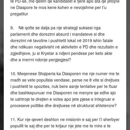
te PD-se, me qellim qe kandidatet e tjere apo ata qe jetojne
ne Diaspore te mos kene kohen e nevojshme per t’u
pregatitur
9. Në qofte se dalja pa nje strategji suksesi nga
parlamenti dhe dorezimi absurd i mandateve si dhe
dorezimi në tavoline i pushtetit lokal në 2019 ishin fatale
dhe ndikuan negativisht në aktivitetin e PD dhe rezultatin e
zgjedhjeve, ju si Kryetar a ndjeni pendese per keto akte
dhe a merrni ndonje pergjegjesi?
10. Meqenese Shqiperia ka Diasporen me nje numer me te
madh se vete popullsia vendase, perse ne 8 vite si drejtues
i pushtetit te opozites, nuk bere asnje tentative per te ftuar
dhe bashkepunuar me Diasporen ne menyre qe edhe ajo
te ushtroje te drejten e votes apo jete pjese e integruar e
proceseve politike dhe drejtuese në strukturat shteterore?
11. Kur nje qeveri deshton ne misionin e saj per t’i sherbyer
popullit te saj dhe per te krijaur nje jete me te mire e te