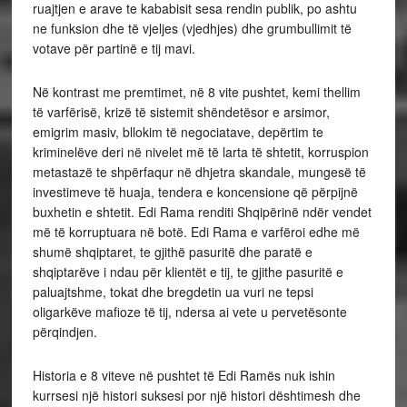
ruajtjen e arave te kababisit sesa rendin publik, po ashtu
ne funksion dhe të vjeljes (vjedhjes) dhe grumbullimit të
votave për partinë e tij mavi.
Në kontrast me premtimet, në 8 vite pushtet, kemi thellim
të varfërisë, krizë të sistemit shëndetësor e arsimor,
emigrim masiv, bllokim të negociatave, depërtim te
kriminelëve deri në nivelet më të larta të shtetit, korruspion
metastazë te shpërfaqur në dhjetra skandale, mungesë të
investimeve të huaja, tendera e koncensione që përpijnë
buxhetin e shtetit. Edi Rama renditi Shqipërinë ndër vendet
më të korruptuara në botë. Edi Rama e varfëroi edhe më
shumë shqiptaret, te gjithë pasuritë dhe paratë e
shqiptarëve i ndau për klientët e tij, te gjithe pasuritë e
paluajtshme, tokat dhe bregdetin ua vuri ne tepsi
oligarkëve mafioze të tij, ndersa ai vete u pervetësonte
përqindjen.
Historia e 8 viteve në pushtet të Edi Ramës nuk ishin
kurrsesi një histori suksesi por një histori dështimesh dhe