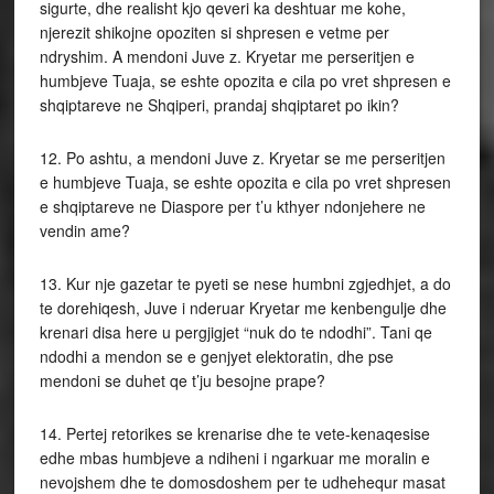
sigurte, dhe realisht kjo qeveri ka deshtuar me kohe,
njerezit shikojne opoziten si shpresen e vetme per
ndryshim. A mendoni Juve z. Kryetar me perseritjen e
humbjeve Tuaja, se eshte opozita e cila po vret shpresen e
shqiptareve ne Shqiperi, prandaj shqiptaret po ikin?
12. Po ashtu, a mendoni Juve z. Kryetar se me perseritjen
e humbjeve Tuaja, se eshte opozita e cila po vret shpresen
e shqiptareve ne Diaspore per t’u kthyer ndonjehere ne
vendin ame?
13. Kur nje gazetar te pyeti se nese humbni zgjedhjet, a do
te dorehiqesh, Juve i nderuar Kryetar me kenbengulje dhe
krenari disa here u pergjigjet “nuk do te ndodhi”. Tani qe
ndodhi a mendon se e genjyet elektoratin, dhe pse
mendoni se duhet qe t’ju besojne prape?
14. Pertej retorikes se krenarise dhe te vete-kenaqesise
edhe mbas humbjeve a ndiheni i ngarkuar me moralin e
nevojshem dhe te domosdoshem per te udhehequr masat