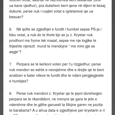
ua kane vjedhur), pra dukshem keni qene në dijeni te kesaj
dukurie, perse nuk i ruajtet votat e qytetareve qe ua
besuan?
6. Në qofte se zgjedhjet e fundit i humbet sepse PS-ja i
bleu votat, a nuk do te thote kjo se ju z. Kryetar nuk
prodhoni me fryme tek masat, sepse me nje logjike te
thjeshte njerezit mund te mendojne “ me mire gje se
asgje”?
7. Perpara se te kerkoni voten per t’u rizgjedhur, perse
nuk mendon se eshte e nevojshme dhe e drejte qe te beni
analizen e kater viteve te fundit dhe te ndani pergjjegjesite
e humbjes?
8. Perse nuk mendoni z. Kryetar qe te jepni doreheqjen
perpara se te rikandidoni, ne menyre qe gara te jete e
ndershme dhe te gjithe garuesit ta fillojne garen ne pozita
te barabarta? A u afrua data e zgjedhjeve per kryetarin e ri