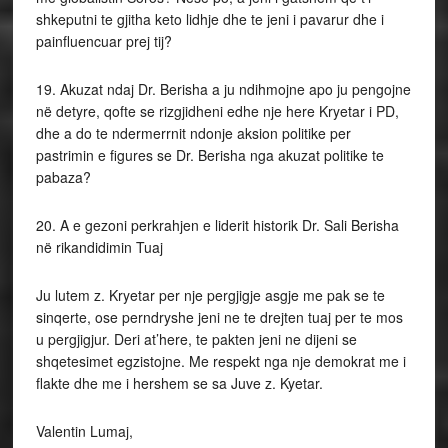
shkeputni te gjitha keto lidhje dhe te jeni i pavarur dhe i
painfluencuar prej tij?
19. Akuzat ndaj Dr. Berisha a ju ndihmojne apo ju pengojne
në detyre, qofte se rizgjidheni edhe nje here Kryetar i PD,
dhe a do te ndermerrnit ndonje aksion politike per
pastrimin e figures se Dr. Berisha nga akuzat politike te
pabaza?
20. A e gezoni perkrahjen e liderit historik Dr. Sali Berisha
në rikandidimin Tuaj
Ju lutem z. Kryetar per nje pergjigje asgje me pak se te
sinqerte, ose perndryshe jeni ne te drejten tuaj per te mos
u pergjigjur. Deri at’here, te pakten jeni ne dijeni se
shqetesimet egzistojne. Me respekt nga nje demokrat me i
flakte dhe me i hershem se sa Juve z. Kyetar.
Valentin Lumaj,