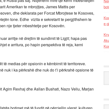
ia, e Rusia pas saj. Ndjehemi mirë që kemi mbështetjen
New
rit Amerikan te mbrojtjes, James Mattis per
bot
soven, dhe deklarata per Forcat Mbrojtese te Kosoves,
Kod
ejën tone. Edhe vizita e sekretarit te pergjithshem te
e g
en nje tjeter mbeshtetje per Kosovën.
Kry
r arritje në drejtim të sundimit të Ligjit; hapa pas
Aka
hjet e arritura, po hapin perspektiva të reja, kemi
Ko
t të medias për opsionin e këmbimit të territoreve.
anë nuk i ka përkrahë dhe nuk do t’i përkrahë opsione të
Kat
rët Agim Rexhaj dhe Asllan Bushati, Nazo Veliu, Marjan
Ark
trës botimet më të fundit që përcjellin vlerat, kulturen,