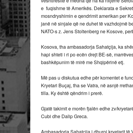
vështirësitë e mëdha që na ka nxjerrë Serb
e fuqishme të Amerikës. Deklarata e Sekreta
mosndryshimin e qendrimit amerikan per Ko
janë në sinjale që ne duhet të vazhdojmë bet
NATO-s z. Jens Stoltenberg ne Kosove, perb
Kosova, tha ambasadorja Sahatçija, ka shënua
hapi shteti i ri po ecën drejt BE-së, marrëves
bashkëpunim të mirë me Shqipërinë etj.
Më pas u diskutua edhe për komentet e fundi
Kryetari Buçaj, tha se Vatra, në asnjë rreth
tilla. Ky është qëndrim i prerë.
Gjatë takimit e morën fjalën edhe zv/kryeta
Cubi dhe Dalip Greca.
Ambasadorja Sahatçija i dhuroi kryetarit të Va