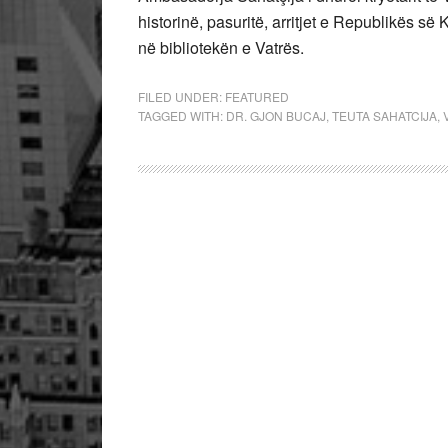
historinë, pasuritë, arritjet e Republikës së
në bibliotekën e Vatrës.
FILED UNDER:
FEATURED
TAGGED WITH:
DR. GJON BUCAJ
,
TEUTA SAHATCIJA
,