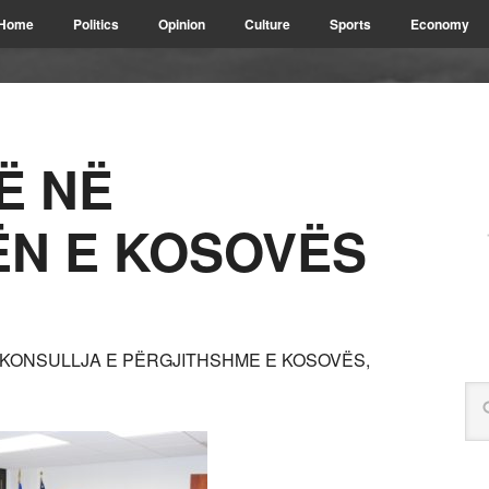
Home
Politics
Opinion
Culture
Sports
Economy
TË NË
N E KOSOVËS
A KONSULLJA E PËRGJITHSHME E KOSOVËS,