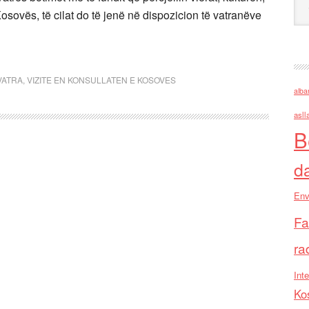
 Kosovës, të cilat do të jenë në dispozicion të vatranëve
VATRA
,
VIZITE EN KONSULLATEN E KOSOVES
alba
asll
B
d
Env
Fa
ra
Inte
Ko