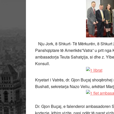
Nju Jork, 8 Shkurt- Të Mërkurën, 8 Shkurt 
Panshqiptare të Amerikës”Vatra” u prit nga
ambasadorja Teuta Sahatçija, si dhe z. Ylber
Konsull.
Kryetari i Vatrës, dr. Gjon Buçaj shoqërohe
Bushati, sekretarja Nazo Veliu, arkëtari Marj
Dr. Gjon Buçaj, e falenderoi ambasadoren Sah
kortezie, kthim vizite, pasi ndër të parat vizi