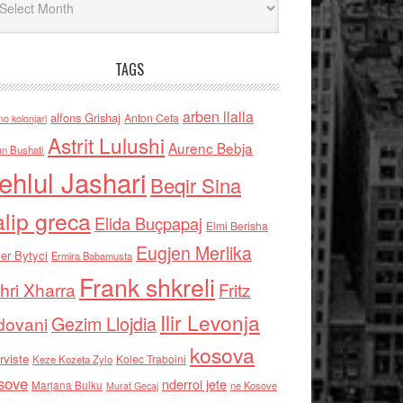
TAGS
arben llalla
alfons Grishaj
Anton Cefa
no kolonjari
Astrit Lulushi
Aurenc Bebja
an Bushati
ehlul Jashari
Beqir Sina
alip greca
Elida Buçpapaj
Elmi Berisha
Eugjen Merlika
er Bytyci
Ermira Babamusta
Frank shkreli
hri Xharra
Fritz
Ilir Levonja
Gezim Llojdia
dovani
kosova
rviste
Kolec Traboini
Keze Kozeta Zylo
sove
nderroi jete
Marjana Bulku
ne Kosove
Murat Gecaj