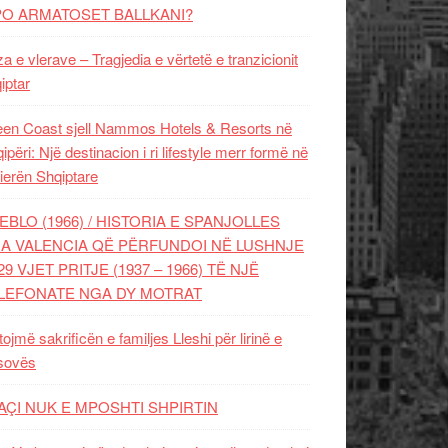
PO ARMATOSET BALLKANI?
za e vlerave – Tragjedia e vërtetë e tranzicionit
iptar
en Coast sjell Nammos Hotels & Resorts në
ipëri: Një destinacion i ri lifestyle merr formë në
ierën Shqiptare
EBLO (1966) / HISTORIA E SPANJOLLES
A VALENCIA QË PËRFUNDOI NË LUSHNJE
29 VJET PRITJE (1937 – 1966) TË NJË
LEFONATE NGA DY MOTRAT
tojmë sakrificën e familjes Lleshi për lirinë e
sovës
AÇI NUK E MPOSHTI SHPIRTIN