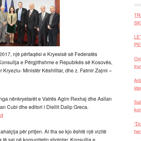
TR
SK
LE
PE
2017, një përfaqësi e Kryesisë së Federatës
Oxh
 Konsullja e Përgjithshme e Repubikës së Kosovës,
tru
 Kryeziu- Ministër Këshilltar, dhe z. Fatmir Zajmi –
Arb
iden
j nga nënkryetarët e Vatrës Agim Rexhaj dhe Asllan
Sal
an Cubi dhe editori i Diellit Dalip Greca.
ko
“Do
atçija për pritjen. Ai tha se kjo është një vizitë
her
ta të saj në komunitetin shqiptar, Konsullja e