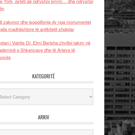
 York, qyteti që ndryshoi emrin… dhe ndryshoi
ën
i zakonor dhe isopolifonia dy nga monumentet
jalla madhështore të antikitetit shqiptar
etari i Vatrës Dr. Elmi Berisha zhvilloi takim në
deminë e Shkencave dhe të Arteve të
sovës
KATEGORITË
egoritë
ARKIV
iv