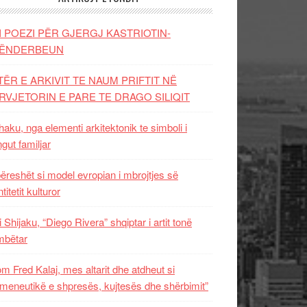
I POEZI PËR GJERGJ KASTRIOTIN-
ËNDERBEUN
TËR E ARKIVIT TE NAUM PRIFTIT NË
RVJETORIN E PARE TE DRAGO SILIQIT
aku, nga elementi arkitektonik te simboli i
ngut familjar
ëreshët si model evropian i mbrojtjes së
titetit kulturor
i Shijaku, “Diego Rivera” shqiptar i artit tonë
mbëtar
m Fred Kalaj, mes altarit dhe atdheut si
meneutikë e shpresës, kujtesës dhe shërbimit”