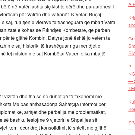
A 
t bërë në Vatër, ashtu siç kishte bërë dhe paraardhësi i
lerësim për Vatrën dhe vatranët. Kryetari Buçaj
Kri
 e saj, ruajtjen e vlerave të trashëguara që mbart Vatra,
shq
rganizatë e kohës së Rilindjes Kombëtare, që përbën
r për të gjithë Kombin. Detyra jonë është jo vetëm ta
Gre
zhin e saj historik, të trashëguar nga mendjet e
Shq
Riv
më tej misionin e saj Kombëtar.Vatrën e ka mbajtë
PU
NG
— 
TE
r vizitën dhe tha se ne duhet që të takohemi më
Kuj
shkëta.Më pas ambasadorja Sahatçija informoi për
Ko
plomatike, arritjet dhe përballja me problematikat,
ne së bashku festojmë 9 vjetorin e Shpalljes së
SP
jet kemi ecur drejt konsolidimit të shtetit me gjithë