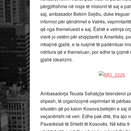
përgjithshme në nisje të misionit të saj e pa
saj, ambasador Bekim Sejdiu, duke treguar v
informoi për qëndrimet e Vatrës, veprimtaritë
që nga themeluesit e saj. Është e vetmja o
vlerë jo vetëm për shqiptarët e Amerikës, po
mbajmë gjallë, e ta ruajmë të padëmtuar ima
ndritura që e themeluan, por edhe ta çojmë 
gjallë idealizmi.
Ambasadorja Teuata Sahatçija falenderoi pë
shpesh, të organizojmë veprimtari të përba
situatën që po kalon Kosova,betejën e saj di
veçanërisht në veri. Edhe pak ditë, tha ajo 
Pavarësisë të Shtetit të Kosovës. Në këta 9 v