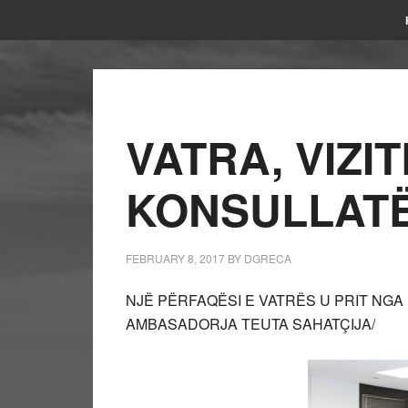
VATRA, VIZI
KONSULLATË
FEBRUARY 8, 2017
BY
DGRECA
NJË PËRFAQËSI E VATRËS U PRIT NG
AMBASADORJA TEUTA SAHATÇIJA/