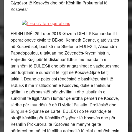
Gjyqësor të Kosovës dhe për Këshillin Prokurorial të
Kosovës/
PRISHTINË, 25 Tetor 2016-Gazeta DIELLI/ Komandanti i
operacioneve civile të BE-së, Kenneth Deane, gjatë vizitës
në Kosovë sot, bashkë me Shefen e EULEX-it, Alexandra
Papadopoulou, u takuan me Zëvendës-Kryeministrin,
Hajredin Kuçi për të diskutuar lidhur me mandatin e
tanishëm të EULEX-it dhe për angazhimet e vazhdueshme
për fuqizimin e sundimit të ligjit në Kosovë.Gjatë këtij
takimi, Deane e potencoi rëndësinë e bashkëpunimit të
EULEX-it me institucionet e Kosovës, duke e theksuar
qëllimin e përbashkët për zhvillimin dhe zbatimin e
sundimit të ligjit.“Jam i lumtur që erdha përsëri në Kosovë,
si dhe për mundësinë që t’i vizitoj Pallatin Drejtësisë dhe
Burgun e Sigurisë së Lartë. EULEX-i do të vazhdojë të
ofrojë këshilla për Këshillin Gjyqësor të Kosovës dhe për
Këshillin Prokurorial të Kosovës në mënyrë që të
përforcohen më tej të gjitha agjencitë të cilat e mbështesin