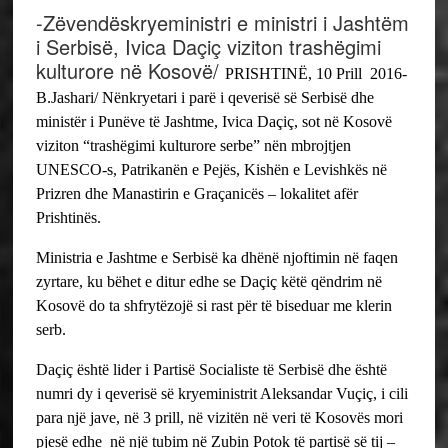
-Zëvendëskryeministri e ministri i Jashtëm
i Serbisë, Ivica Daçiç viziton trashëgimi
kulturore në Kosovë/
PRISHTINË, 10 Prill 2016-
B.Jashari/ Nënkryetari i parë i qeverisë së Serbisë dhe
ministër i Punëve të Jashtme, Ivica Daçiç, sot në Kosovë
viziton “trashëgimi kulturore serbe” nën mbrojtjen
UNESCO-s, Patrikanën e Pejës, Kishën e Levishkës në
Prizren dhe Manastirin e Graçanicës – lokalitet afër
Prishtinës.
Ministria e Jashtme e Serbisë ka dhënë njoftimin në faqen
zyrtare, ku bëhet e ditur edhe se Daçiç këtë qëndrim në
Kosovë do ta shfrytëzojë si rast për të biseduar me klerin
serb.
Daçiç është lider i Partisë Socialiste të Serbisë dhe është
numri dy i qeverisë së kryeministrit Aleksandar Vuçiç, i cili
para një jave, në 3 prill, në vizitën në veri të Kosovës mori
pjesë edhe në një tubim në Zubin Potok të partisë së tij –