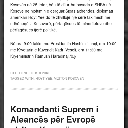
Kosovën në 25 tetor, bën të ditur Ambasada e SHBA në
Kosovë në njoftimin e dërguar.Sipas axhendës, diplomati
amerikan Hoyt Yee do të zhvillojë një sërë takimesh me
udhëheqësit Kosovarë, përfaqësues të minoriteteve dhe
përfaqësues tjerë politikë.
Në ora 9:00 takim me Presidentin Hashim Thaçi, ora 10:00
me Kryetarin e Kuvendit Kadri Veseli, ora 11:30 me
Kryeministrin Ramush Haradinaj./b.j/
FILED UNDER:
KRONIKE
TAGGED WITH:
HOYT YEE
,
VIZITON KOSOVEN
Komandanti Suprem i
Aleancës për Evropë