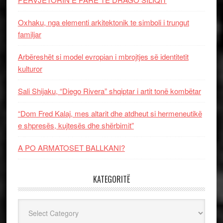
Oxhaku, nga elementi arkitektonik te simboli i trungut
familjar
Arbëreshët si model evropian i mbrojtjes së identitetit
kulturor
Sali Shijaku, “Diego Rivera” shqiptar i artit tonë kombëtar
“Dom Fred Kalaj, mes altarit dhe atdheut si hermeneutikë
e shpresës, kujtesës dhe shërbimit”
A PO ARMATOSET BALLKANI?
KATEGORITË
Kategoritë