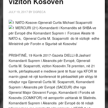
viziton Kosovën
JULY 19, 2017
BY
DGRECA
-Komandanti i Komandës së SHBA-ve
për Evropë dhe Komandant Suprem i Forcave Aleate të
NATO-s, Gjeneral Curtis M. Scaparrotti do të vizitojë edhe
Ministrinë për Forcën e Sigurisë së Kosovës/
PRISHTINË, 19 Korrik 2017-Gazeta DIELLI-B.Jashari/
Komandanti Suprem i Aleancës për Evropë, Gjenerali
Curtis M. Scaparrotti, viziton Kosovën.Të premten, në 21
korrik, përfaqësuesit e medieve janë të ftuar nga KFOR të
marrin pjesë në një konferencë të përbashkët për shtyp të
mbajtur nga Gjenerali Curtis M. Scaparrotti, Komandanti
Suprem i Aleancës për Evropë (SACEUR) dhe nga
Gjeneral Major Giovanni Fungo, Komandanti i Forcës së
Kosovës (COMKFOR) në aeroportin ushtarak të Sllatinës.
Komandanti Suprem i Aleancës për Evropë do të ndajë