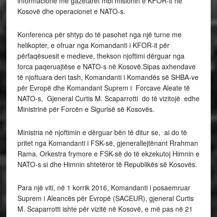
informacione me gazetarët mbi misionin e KFOR-it në
Kosovë dhe operacionet e NATO-s.
Konferenca për shtyp do të pasohet nga një turne me
helikopter, e ofruar nga Komandanti i KFOR-it për
përfaqësuesit e medieve, thekson njoftimi dërguar nga
forca paqeruajtëse e NATO-s në Kosovë.Sipas axhendave
të njoftuara deri tash, Komandanti i Komandës së SHBA-ve
për Evropë dhe Komandant Suprem i Forcave Aleate të
NATO-s, Gjeneral Curtis M. Scaparrotti do të vizitojë edhe
Ministrinë për Forcën e Sigurisë së Kosovës.
Ministria në njoftimin e dërguar bën të ditur se, ai do të
pritet nga Komandanti i FSK-së, gjenerallejtënant Rrahman
Rama. Orkestra frymore e FSK-së do të ekzekutoj Himnin e
NATO-s si dhe Himnin shtetëror të Republikës së Kosovës.
Para një viti, në 1 korrik 2016, Komandanti i posaemruar
Suprem i Aleancës për Evropë (SACEUR), gjeneral Curtis
M. Scaparrotti ishte për vizitë në Kosovë, e më pas në 21