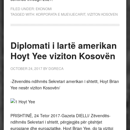
FILED UNDER:
EKONOMI
TAGGED WITH:
KORPORATA E MIJEVJECARIT
,
VIZITON KOSOVEN
Diplomati i lartë amerikan
Hoyt Yee viziton Kosovën
OCTOBER 24, 2017
BY
DGRECA
-Zëvendës-ndihmës Sekretari amerikan i shtetit, Hoyt Brian
Yee nesër viziton Kosovën/
PRISHTINË, 24 Tetor 2017-Gazeta DIELLI/ Zëvendës-
ndihmës Sekretari i shtetit, përgjegjës për çështjet
europiane dhe euroaziatike, Hoyt Brian Yee, do ta vizitoj