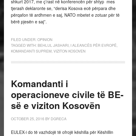
shkurt 2017, me ç’rast në konferencën për shtyp mes
tjerash deklaronte se, “derisa Kosova ecë përpara dhe
përqafon të ardhmen e saj, NATO mbetet e zotuar për të
bërë pjesën e saj”.
FILED UNDER:
OPINION
TAGGED WITH:
BEHLUL JASHARI
,
I ALEANCËS PËR EVROPË
,
KOMANDANTI SUPREM
,
VIZITON KOSOVEN
Komandanti i
operacioneve civile të BE-
së e viziton Kosovën
OCTOBER 25, 2016
BY
DGRECA
EULEX-i do të vazhdojë të ofrojë këshilla për Këshillin