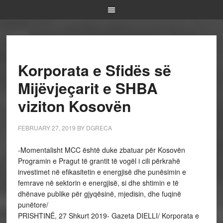
Korporata e Sfidës së
Mijëvjeçarit e SHBA
viziton Kosovën
FEBRUARY 27, 2019
BY
DGRECA
-Momentalisht MCC është duke zbatuar për Kosovën
Programin e Pragut të grantit të vogël i cili përkrahë
investimet në efikasitetin e energjisë dhe punësimin e
femrave në sektorin e energjisë, si dhe shtimin e të
dhënave publike për gjyqësinë, mjedisin, dhe fuqinë
punëtore/
PRISHTINË, 27 Shkurt 2019- Gazeta DIELLI/ Korporata e