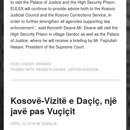
to visit the Palace of Justice and the High Security Prison.
EULEX will continue to provide advice both to the Kosovo
Judicial Council and the Kosovo Corrections Service, in
order to further strengthen all agencies supporting law
enforcement.”, said Kenneth Deane.Mr. Deane will visit the
High Security Prison in village Gerdoc as well as the Palace
of Justice, where he will receive a briefing by Mr. Fejzullah
Hasani, President of the Supreme Court.
FILED UNDER:
KRONIKE
TAGGED WITH:
KENNETH DEANE
,
VIZITON KOSOVEN
Kosovë-Vizitë e Daçiç, një
javë pas Vuçiçit
APRIL 10, 2016
BY
DGRECA