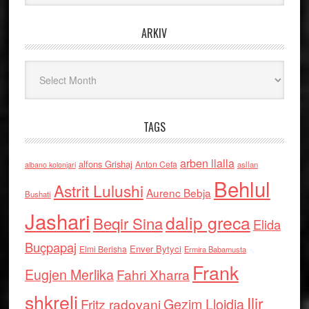
ARKIV
Arkiv
TAGS
arben llalla
alfons Grishaj
Anton Cefa
asllan
albano kolonjari
Behlul
Astrit Lulushi
Aurenc Bebja
Bushati
Jashari
dalip greca
Beqir Sina
Elida
Buçpapaj
Enver Bytyci
Elmi Berisha
Ermira Babamusta
Frank
Eugjen Merlika
Fahri Xharra
shkreli
Ilir
Gezim Llojdia
Fritz radovani