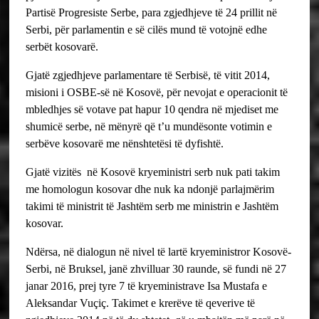
Partisë Progresiste Serbe, para zgjedhjeve të 24 prillit në
Serbi, për parlamentin e së cilës mund të votojnë edhe
serbët kosovarë.
Gjatë zgjedhjeve parlamentare të Serbisë, të vitit 2014,
misioni i OSBE-së në Kosovë, për nevojat e operacionit të
mbledhjes së votave pat hapur 10 qendra në mjediset me
shumicë serbe, në mënyrë që t’u mundësonte votimin e
serbëve kosovarë me nënshtetësi të dyfishtë.
Gjatë vizitës në Kosovë kryeministri serb nuk pati takim
me homologun kosovar dhe nuk ka ndonjë parlajmërim
takimi të ministrit të Jashtëm serb me ministrin e Jashtëm
kosovar.
Ndërsa, në dialogun në nivel të lartë kryeministror Kosovë-
Serbi, në Bruksel, janë zhvilluar 30 raunde, së fundi në 27
janar 2016, prej tyre 7 të kryeministrave Isa Mustafa e
Aleksandar Vuçiç. Takimet e krerëve të qeverive të