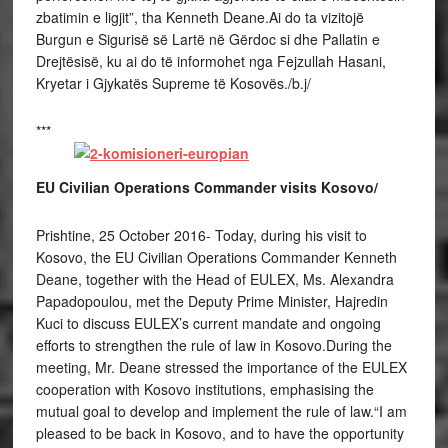
zbatimin e ligjit”, tha Kenneth Deane.Ai do ta vizitojë
Burgun e Sigurisë së Lartë në Gërdoc si dhe Pallatin e
Drejtësisë, ku ai do të informohet nga Fejzullah Hasani,
Kryetar i Gjykatës Supreme të Kosovës./b.j/
***
EU Civilian Operations Commander visits Kosovo/
Prishtine, 25 October 2016- Today, during his visit to
Kosovo, the EU Civilian Operations Commander Kenneth
Deane, together with the Head of EULEX, Ms. Alexandra
Papadopoulou, met the Deputy Prime Minister, Hajredin
Kuci to discuss EULEX’s current mandate and ongoing
efforts to strengthen the rule of law in Kosovo.During the
meeting, Mr. Deane stressed the importance of the EULEX
cooperation with Kosovo institutions, emphasising the
mutual goal to develop and implement the rule of law.“I am
pleased to be back in Kosovo, and to have the opportunity