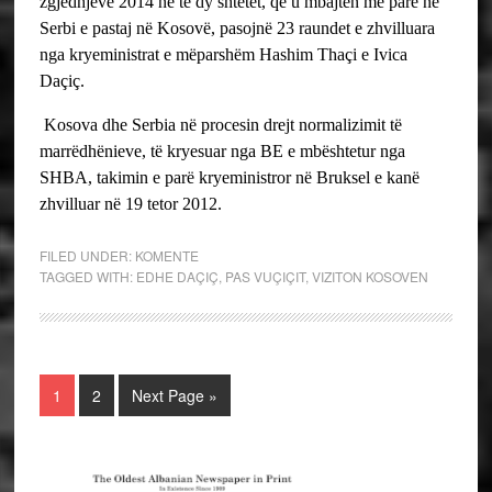
zgjedhjeve 2014 në të dy shtetet, që u mbajtën më parë në
Serbi e pastaj në Kosovë, pasojnë 23 raundet e zhvilluara
nga kryeministrat e mëparshëm Hashim Thaçi e Ivica
Daçiç.
Kosova dhe Serbia në procesin drejt normalizimit të
marrëdhënieve, të kryesuar nga BE e mbështetur nga
SHBA, takimin e parë kryeministror në Bruksel e kanë
zhvilluar në 19 tetor 2012.
FILED UNDER:
KOMENTE
TAGGED WITH:
EDHE DAÇIÇ
,
PAS VUÇIÇIT
,
VIZITON KOSOVEN
1
2
Next Page »