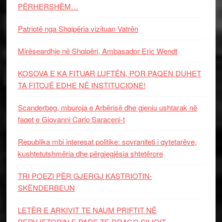
PËRHERSHËM…
Patriotë nga Shqipëria vizituan Vatrën
Mirëseardhje në Shqipëri, Ambasador Eric Wendt
KOSOVA E KA FITUAR LUFTËN, POR PAQEN DUHET
TA FITOJË EDHE NË INSTITUCIONE!
Scanderbeg, mburoja e Arbërisë dhe gjeniu ushtarak në
faqet e Giovanni Carlo Saraceni-t
Republika mbi interesat politike: sovraniteti i qytetarëve,
kushtetutshmëria dhe përgjegjësia shtetërore
TRI POEZI PËR GJERGJ KASTRIOTIN-
SKËNDERBEUN
LETËR E ARKIVIT TE NAUM PRIFTIT NË
PERVJETORIN E PARE TE DRAGO SILIQIT