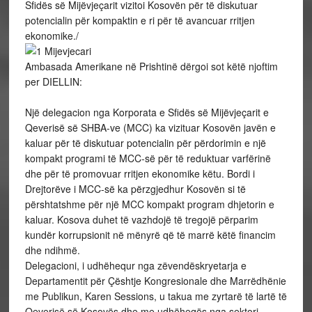
Sfidës së Mijëvjeçarit vizitoi Kosovën për të diskutuar
potencialin për kompaktin e ri për të avancuar rritjen
ekonomike./
Ambasada Amerikane në Prishtinë dërgoi sot këtë njoftim
per DIELLIN:
Një delegacion nga Korporata e Sfidës së Mijëvjeçarit e
Qeverisë së SHBA-ve (MCC) ka vizituar Kosovën javën e
kaluar për të diskutuar potencialin për përdorimin e një
kompakt programi të MCC-së për të reduktuar varfërinë
dhe për të promovuar rritjen ekonomike këtu. Bordi i
Drejtorëve i MCC-së ka përzgjedhur Kosovën si të
përshtatshme për një MCC kompakt program dhjetorin e
kaluar. Kosova duhet të vazhdojë të tregojë përparim
kundër korrupsionit në mënyrë që të marrë këtë financim
dhe ndihmë.
Delegacioni, i udhëhequr nga zëvendëskryetarja e
Departamentit për Çështje Kongresionale dhe Marrëdhënie
me Publikun, Karen Sessions, u takua me zyrtarë të lartë të
Qeverisë së Kosovës dhe me udhëheqës nga sektori