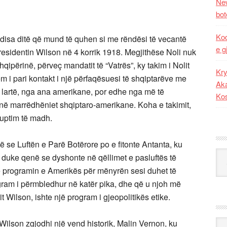
New
bot
Kod
sa ditë që mund të quhen si me rëndësi të vecantë
e g
e Presidentin Wilson në 4 korrik 1918. Megjithëse Noli nuk
Shqipërinë, përveç mandatit të “Vatrës”, ky takim i Nolit
Kry
 i pari kontakt i një përfaqësuesi të shqiptarëve me
Aka
 lartë, nga ana amerikane, por edhe nga më të
Ko
 në marrëdhëniet shqiptaro-amerikane. Koha e takimit,
kuptim të madh.
ë se Luftën e Parë Botërore po e fitonte Antanta, ku
Kat
duke qenë se dyshonte në qëllimet e pasluftës të
lte programin e Amerikës për mënyrën sesi duhet të
ogram i përmbledhur në katër pika, dhe që u njoh më
t Wilson, ishte një program i gjeopolitikës etike.
Wilson zgjodhi një vend historik, Malin Vernon, ku
Ark