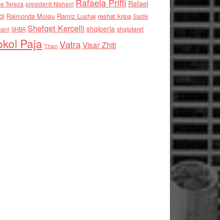
Rafaela Prifti
Rafael
e Tereza
presidenti Nishani
qi
Raimonda Moisiu
Ramiz Lushaj
reshat kripa
Sadik
Shefqet Kercelli
shqiperia
hani
shqiptaret
SHBA
kol Paja
Vatra
Visar Zhiti
Thaci