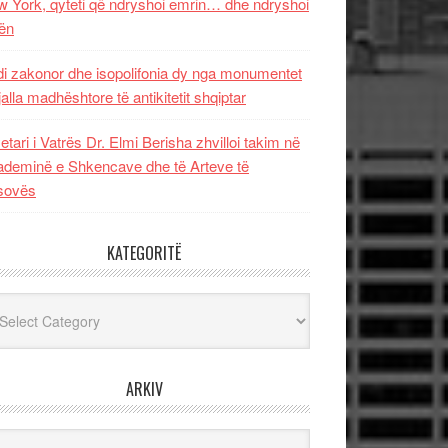
 York, qyteti që ndryshoi emrin… dhe ndryshoi
ën
i zakonor dhe isopolifonia dy nga monumentet
jalla madhështore të antikitetit shqiptar
etari i Vatrës Dr. Elmi Berisha zhvilloi takim në
deminë e Shkencave dhe të Arteve të
sovës
KATEGORITË
egoritë
ARKIV
iv