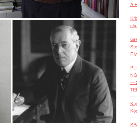
A 
Kri
shq
Gre
Shq
Riv
PU
NG
— 
TE
Kuj
Ko
SP