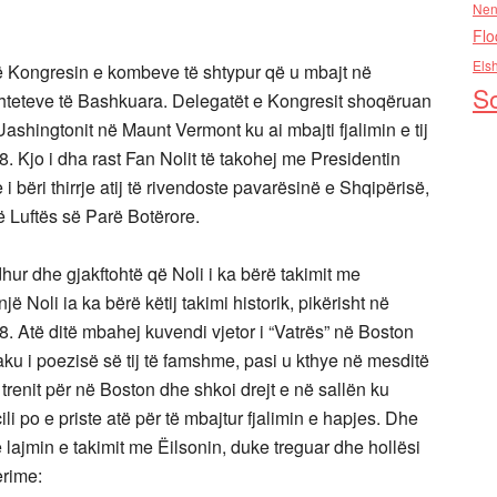
Nen
Flo
Els
ë Kongresin e kombeve të shtypur që u mbajt në
So
hteteve të Bashkuara. Delegatët e Kongresit shoqëruan
Uashingtonit në Maunt Vermont ku ai mbajti fjalimin e tij
. Kjo i dha rast Fan Nolit të takohej me Presidentin
i bëri thirrje atij të rivendoste pavarësinë e Shqipërisë,
të Luftës së Parë Botërore.
ur dhe gjakftohtë që Noli i ka bërë takimit me
Noli ia ka bërë këtij takimi historik, pikërisht në
8. Atë ditë mbahej kuvendi vjetor i “Vatrës” në Boston
u i poezisë së tij të famshme, pasi u kthye në mesditë
trenit për në Boston dhe shkoi drejt e në sallën ku
i po e priste atë për të mbajtur fjalimin e hapjes. Dhe
 lajmin e takimit me Ëilsonin, duke treguar dhe hollësi
erime: