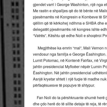
gjendet varri i George Washinton, një nga et
Me rastin e shpalljes që do të bënte në Mali
pjesëmarrës në Kongresin e Kombeve të Sh
qëllim që të kërkohej ndihma e SHBA dhe e f
delegatët pjesëmarrës në kongres ishte edhe 
“Vatrës”. Kështu që edhe Noli e shoqëroi P
Megjithëse ka emrin “mal”, Mali Vernon nuk
vendosur nga familja e George Ëashington. Në
Lumit Potomac, në Kontenë Fairfax, në Virgi
jahtin presidencial Myfloëer nëpër Lumin Po
Ëashington. Në jahtin presidencial udhëtoni
Asnjë kryetar shteti i një fuqie të madhe nuk
përfaqësuesve të popujve të shtypur.
Fan Noli do ta përshkruante shumë herë gjat
dhe çdo herë do të sillte detaje të reja, të 