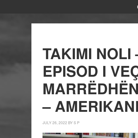
TAKIMI NOLI
EPISOD I VE
MARRËDHËNI
– AMERIKAN
JULY 26, 2022
BY
S P