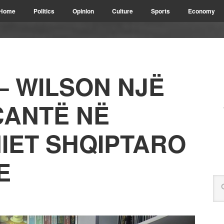
Home
Politics
Opinion
Culture
Sports
Economy
 – WILSON NJË
ÇANTË NË
ET SHQIPTARO
E