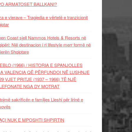
PO ARMATOSET BALLKANI?
za e vlerave – Tragjedia e vërtetë e tranzicionit
iptar
en Coast sjell Nammos Hotels & Resorts në
ipëri: Një destinacion i ri lifestyle merr formë në
ierën Shqiptare
EBLO (1966) / HISTORIA E SPANJOLLES
A VALENCIA QË PËRFUNDOI NË LUSHNJE
29 VJET PRITJE (1937 – 1966) TË NJË
LEFONATE NGA DY MOTRAT
tojmë sakrificën e familjes Lleshi për lirinë e
sovës
AÇI NUK E MPOSHTI SHPIRTIN