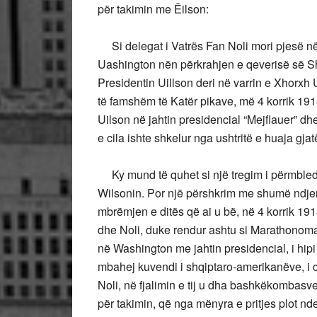
për takimin me Ëilson:
Si delegat i Vatrës Fan Noli mori pjesë n
Uashington nën përkrahjen e qeverisë së S
Presidentin Uillson deri në varrin e Xhorxh 
të famshëm të Katër pikave, më 4 korrik 1918
Uilson në jahtin presidencial “Mejflauer” dhe 
e cila ishte shkelur nga ushtritë e huaja gja
Ky mund të quhet si një tregim i përmbledh
Wilsonin. Por një përshkrim me shumë ndjenjë 
mbrëmjen e ditës që ai u bë, në 4 korrik 191
dhe Noli, duke rendur ashtu si Marathonomak
në Washington me jahtin presidencial, i hipi 
mbahej kuvendi i shqiptaro-amerikanëve, i cil
Noli, në fjalimin e tij u dha bashkëkombasve
për takimin, që nga mënyra e pritjes plot nd