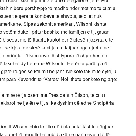
ën sesi i kishin pritur atë dhe delegatët e tjerë. Por
 i kishin bërë përshtypje të madhe nderimet me të cilat u
uesit e tjerë të kombeve të shtypur, të cilët nuk
 amerikane. Sipas zakonit amerikan, Wilsoni kishte
 jo vetëm duke i pritur bashkë me familjen e tij, gruan
bisedat me të ftuarit, kuptohet në pjesën jozyrtare të
het se kjo atmosferë familjare e krijuar nga njeriu më i
ët e ndrojtur të kombeve të shtypura të shpreheshin
 të takohej dy herë me Wilsonin. Herën e parë gjatë
jatë rrugës së kthimit në jaht. Në këtë takim të dytë, u
lim para Kuvendit të “Vatrës” Noli thotë për këtë ngjarje:
mirë të fjalosem me Presidentin Ëilson, të cilit i
klaroi në fjalën e tij, s’ ka dyshim që edhe Shqipëria
tit Wilson ishin të tillë që bota nuk i kishte dëgjuar
ota duhet të rregullohej mbi bazën e parimeve mbi të