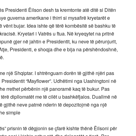
Presidenti Ëilson desh ta kremtonte atë ditë si Ditën
ye guverna amerikane i thirri si mysafirë kryetarët e
 vënt bujar. Idea ishte që tërë kombësitë së bashku të
racisë. Kryetari i Vatrës u ftua. Në kryeqytet na pritnë
në gjer në jahtin e Presidentit, ku neve të përunjurit,
. Atje, Presidenti, e shoqja dhe e bija na përshëndoshnë,
ë.
e një Shqiptar. I shtrënguam dorën të gjithë njëri pas
ë Presidentit “Mayflower”. Udhëtimi nga Uashingtoni në
dhe rrethet përbënin një panoramë kaq të bukur. Pas
të tërë dipllomatët me të cilët u bashkëfjalos. Duallmë në
Që të gjithë neve patmë nderin të depozitojmë nga një
a dhe simple
 prisnin të dëgjonin se çfarë kishte thënë Ëilsoni për