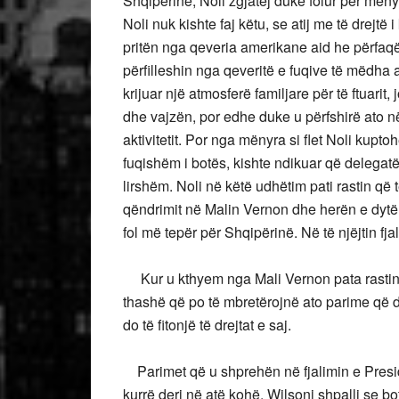
Shqipërinë, Noli zgjatej duke folur për mënyr
Noli nuk kishte faj këtu, se atij me të drejtë
pritën nga qeveria amerikane aid he përfaqës
përfilleshin nga qeveritë e fuqive të mëdha
krijuar një atmosferë familjare për të ftuarit,
dhe vajzën, por edhe duke u përfshirë ato në 
aktivitetit. Por nga mënyra si flet Noli kupto
fuqishëm i botës, kishte ndikuar që delegat
lirshëm. Noli në këtë udhëtim pati rastin që
qëndrimit në Malin Vernon dhe herën e dytë g
fol më tepër për Shqipërinë. Në të njëjtin fja
Kur u kthyem nga Mali Vernon pata rastin e 
thashë që po të mbretërojnë ato parime që de
do të fitonjë të drejtat e saj.
Parimet që u shprehën në fjalimin e Presiden
kurrë deri në atë kohë. Wilsoni shpalli se b