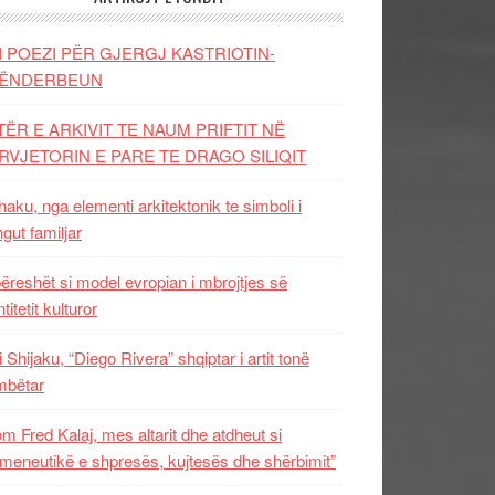
I POEZI PËR GJERGJ KASTRIOTIN-
ËNDERBEUN
TËR E ARKIVIT TE NAUM PRIFTIT NË
RVJETORIN E PARE TE DRAGO SILIQIT
aku, nga elementi arkitektonik te simboli i
ngut familjar
ëreshët si model evropian i mbrojtjes së
titetit kulturor
i Shijaku, “Diego Rivera” shqiptar i artit tonë
mbëtar
m Fred Kalaj, mes altarit dhe atdheut si
meneutikë e shpresës, kujtesës dhe shërbimit”