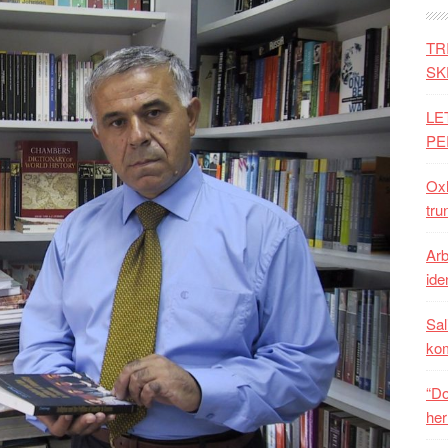
TR
SK
LE
PE
Oxh
tru
Arb
iden
Sal
ko
“Do
her