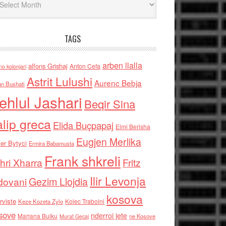
TAGS
arben llalla
alfons Grishaj
Anton Cefa
no kolonjari
Astrit Lulushi
Aurenc Bebja
an Bushati
ehlul Jashari
Beqir Sina
alip greca
Elida Buçpapaj
Elmi Berisha
Eugjen Merlika
er Bytyci
Ermira Babamusta
Frank shkreli
hri Xharra
Fritz
Ilir Levonja
Gezim Llojdia
dovani
kosova
rviste
Kolec Traboini
Keze Kozeta Zylo
sove
nderroi jete
Marjana Bulku
ne Kosove
Murat Gecaj