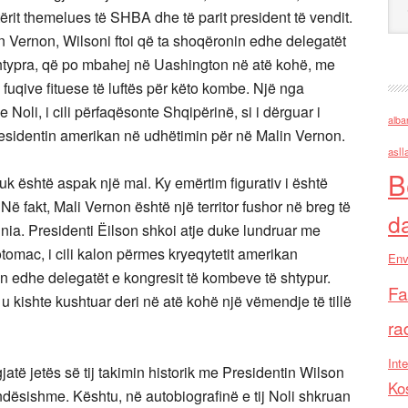
ërit themelues të SHBA dhe të parit president të vendit.
n Vernon, Wilsoni ftoi që ta shoqëronin edhe delegatët
typra, që po mbahej në Uashington në atë kohë, me
uqive fituese të luftës për këto kombe. Një nga
Noli, i cili përfaqësonte Shqipërinë, si i dërguar i
alba
residentin amerikan në udhëtimin për në Malin Vernon.
asll
B
 është aspak një mal. Ky emërtim figurativ i është
 fakt, Mali Vernon është një territor fushor në breg të
d
nia. Presidenti Ëilson shkoi atje duke lundruar me
tomac, i cili kalon përmes kryeqytetit amerikan
Env
n edhe delegatët e kongresit të kombeve të shtypur.
Fa
 u kishte kushtuar deri në atë kohë një vëmendje të tillë
ra
Inte
ë jetës së tij takimin historik me Presidentin Wilson
Ko
rëndësishme. Kështu, në autobiografinë e tij Noli shkruan