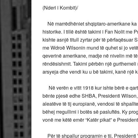
(Nderi i Kombit)/
Në marrëdhëniet shqiptaro-amerikane ka di
historike. I tillë është takimi i Fan Nolit m
kishte asnjë titull zyrtar për të përfaqësuar 
me Wdroë Wilsonin mund të quhet si jo vetëm
qeverinë amerikane, madje në nivelin më të
rëndësishmit. Takimi përbën një gurthemeli
arsyeja dhe vendi ku u bë takimi, kanë një 
Në verën e vitit 1918 kur ishte bërë e qart
bënte pjesë edhe SHBA, Presidenti Wilson, 
aleatëve të tij europianë, vendosi të shpal
bëhej rregullimi i botës së pasluftës. Ky pr
vonë me këtë emër “Katër pikat” e Presidenti
Për të shpallur programin e tij, Presidenti 