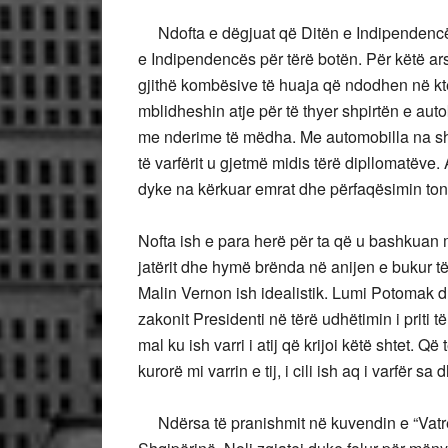
Ndofta e dëgjuat që Ditën e Indipendencës 
e Indipendencës për tërë botën. Për këtë ars
gjithë kombësive të huaja që ndodhen në ktë
mblidheshin atje për të thyer shpirtën e autok
me nderime të mëdha. Me automobilla na shpu
të varfërit u gjetmë midis tërë dipllomatëve
dyke na kërkuar emrat dhe përfaqësimin ton
Nofta ish e para herë për ta që u bashkuan m
jatërit dhe hymë brënda në anijen e bukur t
Malin Vernon ish idealistik. Lumi Potomak 
zakonit Presidenti në tërë udhëtimin i priti 
mal ku ish varri i atij që krijoi këtë shtet. 
kurorë mi varrin e tij, i cili ish aq i varfër s
Ndërsa të pranishmit në kuvendin e “Vatrës”