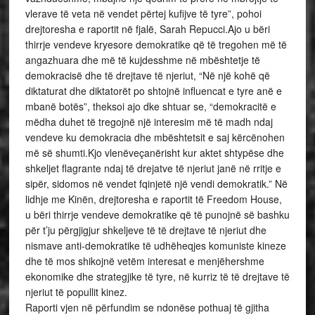
vlerave të veta në vendet përtej kufijve të tyre”, pohoi
drejtoresha e raportit në fjalë, Sarah Repucci.Ajo u bëri
thirrje vendeve kryesore demokratike që të tregohen më të
angazhuara dhe më të kujdesshme në mbështetje të
demokracisë dhe të drejtave të njeriut, “Në një kohë që
diktaturat dhe diktatorët po shtojnë influencat e tyre anë e
mbanë botës”, theksoi ajo dke shtuar se, “demokracitë e
mëdha duhet të tregojnë një interesim më të madh ndaj
vendeve ku demokracia dhe mbështetsit e saj kërcënohen
më së shumti.Kjo vlenëveçanërisht kur aktet shtypëse dhe
shkeljet flagrante ndaj të drejatve të njeriut janë në rritje e
sipër, sidomos në vendet fqinjetë një vendi demokratik.” Në
lidhje me Kinën, drejtoresha e raportit të Freedom House,
u bëri thirrje vendeve demokratike që të punojnë së bashku
për t’ju përgjigjur shkeljeve të të drejtave të njeriut dhe
nismave anti-demokratike të udhëheqjes komuniste kineze
dhe të mos shikojnë vetëm interesat e menjëhershme
ekonomike dhe strategjike të tyre, në kurriz të të drejtave të
njeriut të popullit kinez.
Raporti vjen në përfundim se ndonëse pothuaj të gjitha