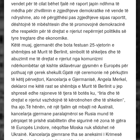
vendet për të cilat bëhet fjalë në raport japin ndihma të
mëdha për zhvillimin e zgjedhjeve demokratike në vende të
ndryshme, ato në përgjithësi pas zgjedhjeve sipas raportit,
dështojnë të mbështesin dhe të promovojnë demokracinë
dhe respektin për të drejtat e njeriut nepërmjet politikës së
tyre tregtare dhe ekonomike.
Këtë muaj, gjermanët dhe bota festuan 25-vjetorin e
shëmbjes së Murit të Berlinit, simbolit të shkeljes dhe të
abuzimit me të drejtat e njeriut nga komunizmi
ndërkombëtar që kishte skllavëruar gjysmën e Europës për
pothuaj një çerek shekulli.Gjatë një ceremonie në përkujtim
të këtij përvejtori, Kancelarja e Gjermanisë, Angela Merkel,
deklaroi me këtë rast se shëmbja e Murit të Berlinit u jep
shpresë edhe rajoneve të tjera të botës ku, “liria dhe të
drejtat e njeriut vazhdojnë të kërcënohen dhe të shkelen”,
tha ajo.Të hënën, në një fjalim që mbajti në Australi,
kancelarja gjermane paralajmëroi se Rusia mund të
përpiqet të prishë stabilitetin dhe sigurinë në zona të gjëra
të Europës Lindore, nëqoftse Moska nuk sfidohet në
Ukrainë. Kancelarja gjemrane tha se aneksimi i Krimesë