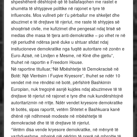
shpeshëherë dështojnë që të ballafaqohen me rastet e
shumëta të shtypjeve politike në rajonet e tyre të
influencës. Mos vullneti për t’u përballur me shkeljet dhe
abuzimet e të drejtave të njeriut, me raste të shtypjes së
shoqërisë civile, me kufizimet dhe pengesat ndaj lirisë së
medias dhe masa të tjera anti-demokratike – po vihet re në
një periudhë ndërsa janë duke u shtuar sfidat ndaj
insitucioneve demokratike nga fuqitë autoritare në zonën e
Euro-Azisë, në Lindjen e Mesme, në Kinë dhe gjetiu”,
thuhet në raportin e Freedom House.
Në raportine titulluar,“Në Mbështetje të Demokracisë në
Botë: Një Vlerësim i Fuqive Kryesore”, thuhet se ndër 10
vendet më me rëndësi në botë, përfshirë Bashkimin
Europian, nuk tregojnë asnjë kujdes ndaj abuzimeve të të
drejtave të njeriut në rajonet e tyre dhe nuk kundërshtojnë
autoritarizmin në rritje. Ndër vendet kryesore demokratike
të botës, sipas raportit, vetëm Shtetet e Bashkuara kanë
dhënë një ndihmesë modeste në mbështetje të
demokracisë dhe të të drejtave të njeriut.
“Vetëm disa vende kryesore demokratike, në mënyrë të
vazhdueshme, mbajnë një qëdrim të prerë në mbrojtje të