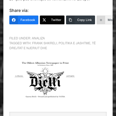
Share via:
Facebook
Twitter
Copy Link
More
FILED UNDER:
ANALIZA
TAGGED WITH:
FRANK SHKRELI
,
POLITIKA E JASHTME
,
TË
DREJTAT E NJERIUT DHE