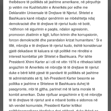
thelbësore të politikës së jashtme amerikane, në përputhje
jo vetëm me Kushtetutën e Amerikës por edhe me
Deklaratën Universale të Drejtave të Njeriut. Shtetet e
Bashkuara kanë mbajtur qendrimin se mbështetja ndaj
demokracisë dhe të drejtave të njeriut kudo në botë,
“ndihmon në sigurimin e paqës, ndalon agresionin,
promovon zbatimin e ligjit, lufton krimin dhe korrupsionin,
forcon demokracitë dhe parandalon krizat humanitare.” Si e
tillë, mbrojta e të drejtave të njeriut kudo, është konsideruar
gjatë dekadave të kaluara si një politikë me rëndësi e
interesit kombëtar për Shtetet e Bashkuara. Por ishte
Presidenti Xhimi Karter ai i cili në vitin 1976 e ritheksoi këtë
angazhim të Amerikës në mbrojtje të të drejtave të njeriut
duke e bërë këtë pjesë të pandarë të politikës së jashtme
të administratës së tij. Ish-Presidenti Karter besonte se
politika e jashtme e Shteteve të Bashkuara duhej të
pasqyronte, mbi të gjitha, parimet më të larta morale të
kombit amerikan. Duke njoftuar angazhimin e tij në mbrojtje
të të drejtave të njeriut anë e mbanë botës e sidomos në
ish-vendet komuniste, Presidenti Karter kritikoi
politikënamerikane tëndjekur deri atëherë, duke thënë se