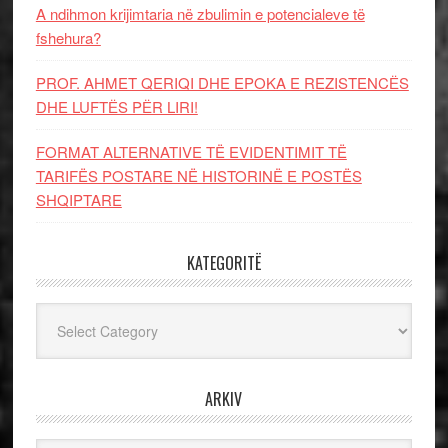
A ndihmon krijimtaria në zbulimin e potencialeve të
fshehura?
PROF. AHMET QERIQI DHE EPOKA E REZISTENCЁS
DHE LUFTЁS PЁR LIRI!
FORMAT ALTERNATIVE TË EVIDENTIMIT TË
TARIFËS POSTARE NË HISTORINË E POSTËS
SHQIPTARE
KATEGORITË
Kategoritë
ARKIV