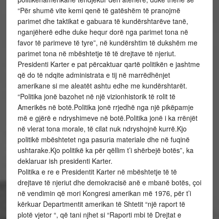
“Për shumë vite kemi qenë të gatëshëm të pranojmë
parimet dhe taktikat e gabuara të kundërshtarëve tanë,
nganjëherë edhe duke hequr dorë nga parimet tona në
favor të parimeve të tyre”, në kundërshtim të dukshëm me
parimet tona në mbështetje të të drejtave të njeriut.
Presidenti Karter e pat përcaktuar qartë politikën e jashtme
që do të ndqite administrata e tij në marrëdhënjet
amerikane si me aleatët ashtu edhe me kundërshtarët.
“Politika jonë bazohet në një vizionhistorik të rolit të
Amerikës në botë.Politika jonë rrjedhë nga një pikëpamje
më e gjërë e ndryshimeve në botë.Politika jonë i ka rrënjët
në vlerat tona morale, të cilat nuk ndryshojnë kurrë.Kjo
politikë mbështetet nga pasuria materiale dhe në fuqinë
ushtarake.Kjo politikë ka për qëllim t’i shërbejë botës”, ka
deklaruar ish presidenti Karter.
Politika e re e Presidentit Karter në mbështetje të të
drejtave të njeriut dhe demokracisë anë e mbanë botës, çoi
në vendimin që mori Kongresi amerikan më 1976, për t’i
kërkuar Departmentit amerikan të Shtetit “një raport të
plotë vjetor “, që tani njhet si “Raporti mbi të Drejtat e