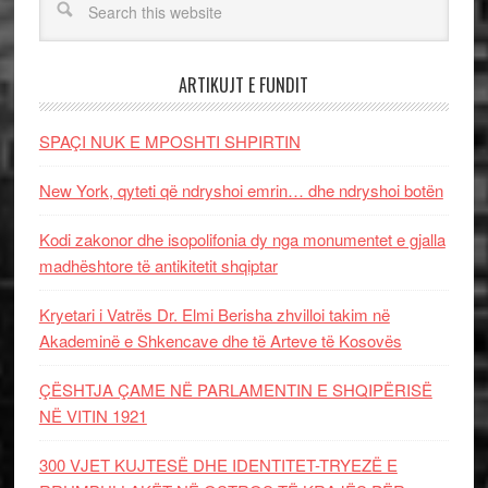
ARTIKUJT E FUNDIT
SPAÇI NUK E MPOSHTI SHPIRTIN
New York, qyteti që ndryshoi emrin… dhe ndryshoi botën
Kodi zakonor dhe isopolifonia dy nga monumentet e gjalla
madhështore të antikitetit shqiptar
Kryetari i Vatrës Dr. Elmi Berisha zhvilloi takim në
Akademinë e Shkencave dhe të Arteve të Kosovës
ÇËSHTJA ÇAME NË PARLAMENTIN E SHQIPËRISË
NË VITIN 1921
300 VJET KUJTESË DHE IDENTITET-TRYEZË E