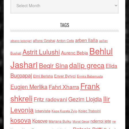
Arkiv
TAGS
arben llalla
alfons Grishaj
Anton Cefa
asllan
albano kolonjari
Behlul
Astrit Lulushi
Aurenc Bebja
Bushati
Jashari
dalip greca
Beqir Sina
Elida
Buçpapaj
Enver Bytyci
Elmi Berisha
Ermira Babamusta
Frank
Eugjen Merlika
Fahri Xharra
shkreli
Ilir
Gezim Llojdia
Fritz radovani
Levonja
Interviste
Kolec Traboini
Keze Kozeta Zylo
kosova
Kosove
nderroi jete
Marjana Bulku
ne
Murat Gecaj