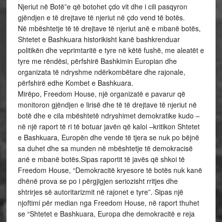
Njeriut në Botë”e që botohet çdo vit dhe i cili pasqyron
gjëndjen e të drejtave të njeriut në çdo vend të botës.
Në mbështetje të të drejtave të njeriut anë e mbanë botës,
Shtetet e Bashkuara historikisht kanë bashkrenduar
politikën dhe veprimtaritë e tyre në këtë fushë, me aleatët e
tyre me rëndësi, përfshirë Bashkimin Europian dhe
organizata të ndryshme ndërkombëtare dhe rajonale,
përfshirë edhe Kombet e Bashkuara.
Mirëpo, Freedom House, një organizatë e pavarur që
monitoron gjëndjen e lirisë dhe të të drejtave të njeriut në
botë dhe e cila mbështetë ndryshimet demokratike kudo –
në një raport të ri të botuar javën që kaloi –kritikon Shtetet
e Bashkuara, Europën dhe vende të tjera se nuk po bëjnë
sa duhet dhe sa munden në mbështetje të demokracisë
anë e mbanë botës.Sipas raportit të javës që shkoi të
Freedom House, “Demokracitë kryesore të botës nuk kanë
dhënë prova se po i përgjigjen seriozisht rritjes dhe
shtrirjes së autoritarizmit në rajonet e tyre”. Sipas një
njoftimi për median nga Freedom House, në raport thuhet
se “Shtetet e Bashkuara, Europa dhe demokracitë e reja