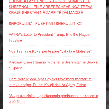
RRUMBULLAKËT NË OSTROS TË KRAJËS PËR
SHPËRNGULJEN E ARBËRESHËVE NGA TREVA
KRAJË-SHESTAN NË ZARË TË DALMACISË
SHPOPULLIMI, PUSHTIMI I SHEKULLIT XXI
VATRA’s Letter to President Trump: End the Hague
Injustice
Nga Tirana në Kukaj për të parë “Lahuta e Malësisë”
Kardinali Ernest Simoni rikthehet si dëshmitar në Burgun
e Spaçit
Dom Ndre Mjeda, sipas dy figurave monumentale të
letrave shqipe, Ernest Koliqit dhe At Gjergj Fishta
36 vjet tranzicion, nga ekonomia prodhuese te ekonomia
e përfitimit