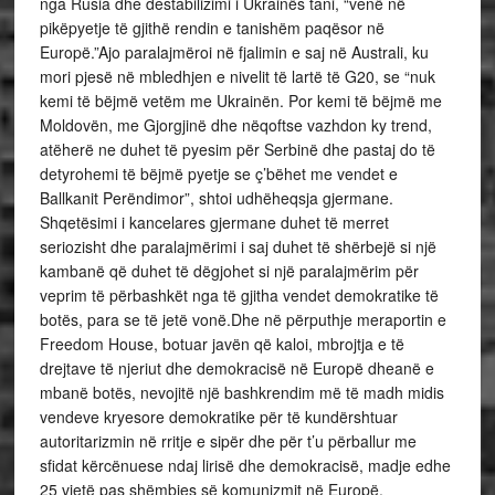
nga Rusia dhe destabilizimi i Ukrainës tani, “venë në
pikëpyetje të gjithë rendin e tanishëm paqësor në
Europë.”Ajo paralajmëroi në fjalimin e saj në Australi, ku
mori pjesë në mbledhjen e nivelit të lartë të G20, se “nuk
kemi të bëjmë vetëm me Ukrainën. Por kemi të bëjmë me
Moldovën, me Gjorgjinë dhe nëqoftse vazhdon ky trend,
atëherë ne duhet të pyesim për Serbinë dhe pastaj do të
detyrohemi të bëjmë pyetje se ç’bëhet me vendet e
Ballkanit Perëndimor”, shtoi udhëheqsja gjermane.
Shqetësimi i kancelares gjermane duhet të merret
seriozisht dhe paralajmërimi i saj duhet të shërbejë si një
kambanë që duhet të dëgjohet si një paralajmërim për
veprim të përbashkët nga të gjitha vendet demokratike të
botës, para se të jetë vonë.Dhe në përputhje meraportin e
Freedom House, botuar javën që kaloi, mbrojtja e të
drejtave të njeriut dhe demokracisë në Europë dheanë e
mbanë botës, nevojitë një bashkrendim më të madh midis
vendeve kryesore demokratike për të kundërshtuar
autoritarizmin në rritje e sipër dhe për t’u përballur me
sfidat kërcënuese ndaj lirisë dhe demokracisë, madje edhe
25 vjetë pas shëmbjes së komunizmit në Europë.