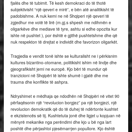
fjalës dhe të tubimit. Të kesh demokraci do të thotë
subjektivisht “një qeveri e mirë”, e bën atë analitikisht të
padobishme. A nuk kemi ne në Shqiperi një qeveri të
zgjedhur me votë të lirë (m.gj.s shpesh me ndihmën e
oligarkëve dhe mediave të tyre, ashtu si edhe opozita kur
ishte në pushtet ), por është e gjithë pushtetshme dhe që
nuk respekton të drejtat e individit dhe favorizon oligarkët.
Tragjedia e vendit tonë ishte se kulturalisht ne i përkisnim
kultures bizantino-otomane, politikisht ishim në lindje dhe
gjeografikisht jemi ne europë. Kjo bëri të mundur që
tranzicioni në Shqipëri të ishte shumë i gjatë dhe me
trauma dhe konflikte të ashpra.
Ndryshimet e mëdhaja qe ndodhën në Shqipëri në vitet 90
përfaqësonin një “revolucion borgjez” pa një borgjezi, një
revolucion demokratik që do të duhej të ndërtonte kushtet
e ekzistencës së tij. Kushtetuta jonë dhe ligjet u kopjuan në
mënyrë mekanike nga perëndimi dhe kjo u bë nga lart
poshtë dhe përjashtoi pjesëmarrjen popullore. Kjo është