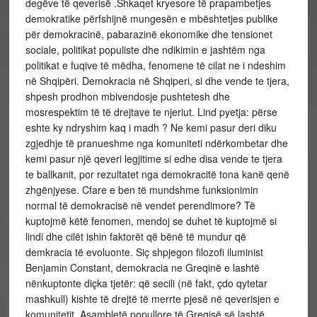
degëve të qeverisë .Shkaqet kryesore të prapambetjes
demokratike përfshijnë mungesën e mbështetjes publike
për demokracinë, pabarazinë ekonomike dhe tensionet
sociale, politikat populiste dhe ndikimin e jashtëm nga
politikat e
fuqive të mëdha, fenomene të cilat ne i ndeshim
në Shqipëri. Demokracia në Shqiperi, si dhe vende te tjera,
shpesh prodhon mbivendosje pushtetesh dhe
mosrespektim të të drejtave te njeriut. Lind pyetja: përse
eshte ky ndryshim kaq i madh ? Ne kemi pasur deri diku
zgjedhje të pranueshme nga komuniteti ndërkombetar dhe
kemi pasur një qeveri legjitime si edhe disa vende te tjera
te ballkanit, por rezultatet nga demokracitë tona kanë qenë
zhgënjyese. Cfare e ben të mundshme funksionimin
normal të demokracisë në vendet perendimore? Të
kuptojmë këtë fenomen, mendoj se duhet të kuptojmë si
lindi dhe cilët ishin faktorët që bënë të mundur që
demkracia të evoluonte. Siç shpjegon filozofi iluminist
Benjamin Constant, demokracia ne Greqinë e lashtë
nënkuptonte diçka tjetër: që secili (në fakt, çdo qytetar
mashkull) kishte të drejtë të merrte pjesë në qeverisjen e
komunitetit. Asambletë popullore të Greqisë së lashtë