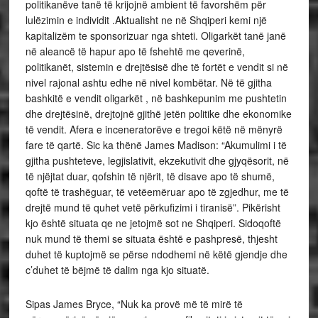
politikanëve tanë të krijojnë ambient të favorshëm për
lulëzimin e individit .Aktualisht ne në Shqiperi kemi një
kapitalizëm te sponsorizuar nga shteti. Oligarkët tanë janë
në aleancë të hapur apo të fshehtë me qeverinë,
politikanët, sistemin e drejtësisë dhe të fortët e vendit si në
nivel rajonal ashtu edhe në nivel kombëtar. Në të gjitha
bashkitë e vendit oligarkët , në bashkepunim me pushtetin
dhe drejtësinë, drejtojnë gjithë jetën politike dhe ekonomike
të vendit. Afera e inceneratorëve e tregoi këtë në mënyrë
fare të qartë. Sic ka thënë James Madison: “Akumulimi i të
gjitha pushteteve, legjislativit, ekzekutivit dhe gjyqësorit, në
të njëjtat duar, qofshin të njërit, të disave apo të shumë,
qoftë të trashëguar, të vetëemëruar apo të zgjedhur, me të
drejtë mund të quhet vetë përkufizimi i tiranisë”. Pikërisht
kjo është situata qe ne jetojmë sot ne Shqiperi. Sidoqoftë
nuk mund të themi se situata është e pashpresë, thjesht
duhet të kuptojmë se përse ndodhemi në këtë gjendje dhe
c’duhet të bëjmë të dalim nga kjo situatë.
Sipas James Bryce, “Nuk ka provë më të mirë të