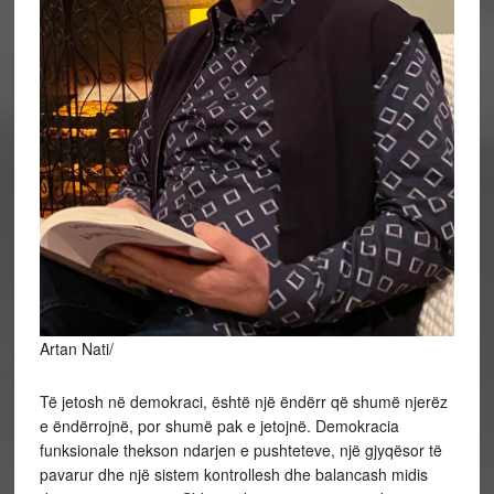
Artan Nati/
Të jetosh në demokraci, është një ëndërr që shumë njerëz
e ëndërrojnë, por shumë pak e jetojnë. Demokracia
funksionale thekson ndarjen e pushteteve, një gjyqësor të
pavarur dhe një sistem kontrollesh dhe balancash midis