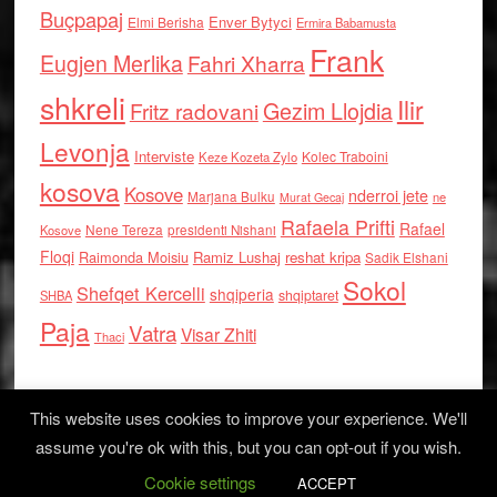
Buçpapaj
Enver Bytyci
Elmi Berisha
Ermira Babamusta
Frank
Eugjen Merlika
Fahri Xharra
shkreli
Ilir
Gezim Llojdia
Fritz radovani
Levonja
Interviste
Kolec Traboini
Keze Kozeta Zylo
kosova
Kosove
nderroi jete
Marjana Bulku
ne
Murat Gecaj
Rafaela Prifti
Rafael
Nene Tereza
Kosove
presidenti Nishani
Floqi
Raimonda Moisiu
Ramiz Lushaj
reshat kripa
Sadik Elshani
Sokol
Shefqet Kercelli
shqiperia
shqiptaret
SHBA
Paja
Vatra
Visar Zhiti
Thaci
This website uses cookies to improve your experience. We'll
assume you're ok with this, but you can opt-out if you wish.
Cookie settings
Log in
ACCEPT