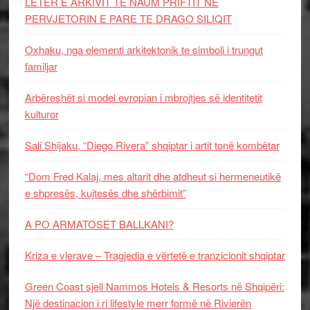
LETËR E ARKIVIT TE NAUM PRIFTIT NË
PERVJETORIN E PARE TE DRAGO SILIQIT
Oxhaku, nga elementi arkitektonik te simboli i trungut
familjar
Arbëreshët si model evropian i mbrojtjes së identitetit
kulturor
Sali Shijaku, “Diego Rivera” shqiptar i artit tonë kombëtar
“Dom Fred Kalaj, mes altarit dhe atdheut si hermeneutikë
e shpresës, kujtesës dhe shërbimit”
A PO ARMATOSET BALLKANI?
Kriza e vlerave – Tragjedia e vërtetë e tranzicionit shqiptar
Green Coast sjell Nammos Hotels & Resorts në Shqipëri:
Një destinacion i ri lifestyle merr formë në Rivierën