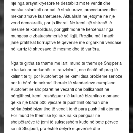
një nga arsyet kryesore të destabilizimit te vendit dhe
mosfunksionimit normal të strukturave, procedurave dhe
mekanizmave kushtetuese. Aktualisht ne jetojmë në një
vend demokratik, por jo liberal. Ne kemi një shtresë të
mesme të konsoliduar, por gjithmonë të kërcënuar nga
mungesa e zbatueshmerisë së ligjit. Rreziku më i madh
janë praktikat korruptive të qeverise me oligarkinë vendase
në kurriz të shtresave të mesme dhe të varfëra.
Nga të gjitha sa thamë më lart, mund të themi që Shqiperia
e ka kaluar periudhën e tranzicionit, ose është në prag të
kalimit te tij, por kuptohet që ne kemi disa probleme serioze
per tu bërë demokraci liberale të standarteve europiane.
Kuptohet ne shqiptarët në vecanti dhe ballkanasit në
përgjithesi, kemi trashëguar një kulturë bizantino otomane
që ka një bazë 500 vjecare të pushtimit otoman dhe
përkatësisë bizantine të vendit tonë para pushtimit otoman.
Por mund te themi se kjo nuk na ka penguar ne
shqipëtarëve të jemi të suksesshëm kudo në bote përvec
se në Shqiperi, pra është detyrë e qeverisë dhe