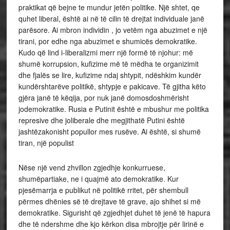
praktikat që bejne te mundur jetën politike. Një shtet, qe
quhet liberal, është ai në të cilin të drejtat individuale janë
parësore. Ai mbron individin , jo vetëm nga abuzimet e një
tirani, por edhe nga abuzimet e shumicës demokratike.
Kudo që lind i-liberalizmi merr një formë të njohur: më
shumë korrupsion, kufizime më të mëdha te organizimit
dhe fjalës se lire, kufizime ndaj shtypit, ndëshkim kundër
kundërshtarëve politikë, shtypje e pakicave. Të gjitha këto
gjëra janë të këqija, por nuk janë domosdoshmërisht
jodemokratike. Rusia e Putinit është e mbushur me politika
represive dhe joliberale dhe megjithatë Putini është
jashtëzakonisht popullor mes rusëve. Ai është, si shumë
tiran, një populist
Nëse një vend zhvillon zgjedhje konkurruese,
shumëpartiake, ne i quajmë ato demokratike. Kur
pjesëmarrja e publikut në politikë rritet, për shembull
përmes dhënies së të drejtave të grave, ajo shihet si më
demokratike. Sigurisht që zgjedhjet duhet të jenë të hapura
dhe të ndershme dhe kjo kërkon disa mbrojtje për lirinë e