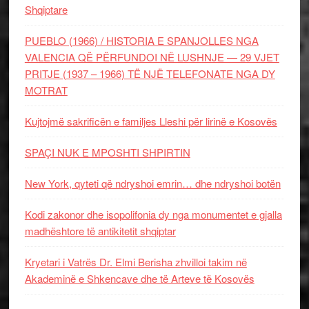
Shqiptare
PUEBLO (1966) / HISTORIA E SPANJOLLES NGA
VALENCIA QË PËRFUNDOI NË LUSHNJE — 29 VJET
PRITJE (1937 – 1966) TË NJË TELEFONATE NGA DY
MOTRAT
Kujtojmë sakrificën e familjes Lleshi për lirinë e Kosovës
SPAÇI NUK E MPOSHTI SHPIRTIN
New York, qyteti që ndryshoi emrin… dhe ndryshoi botën
Kodi zakonor dhe isopolifonia dy nga monumentet e gjalla
madhështore të antikitetit shqiptar
Kryetari i Vatrës Dr. Elmi Berisha zhvilloi takim në
Akademinë e Shkencave dhe të Arteve të Kosovës