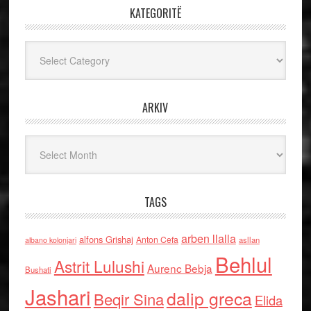
KATEGORITË
Kategoritë
ARKIV
Arkiv
TAGS
arben llalla
alfons Grishaj
Anton Cefa
asllan
albano kolonjari
Behlul
Astrit Lulushi
Aurenc Bebja
Bushati
Jashari
dalip greca
Beqir Sina
Elida