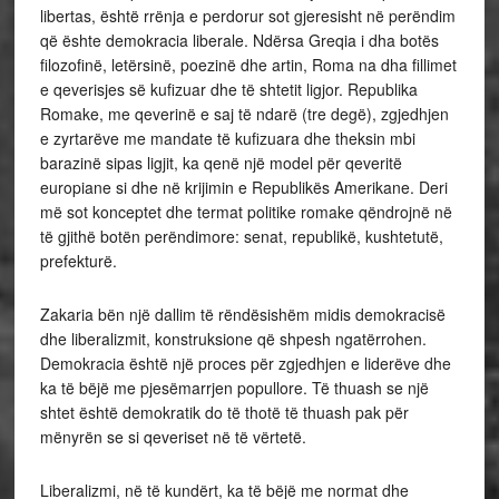
libertas, është rrënja e perdorur sot gjeresisht në perëndim
që ështe demokracia liberale. Ndërsa Greqia i dha botës
filozofinë, letërsinë, poezinë dhe artin, Roma na dha fillimet
e qeverisjes së kufizuar dhe të shtetit ligjor. Republika
Romake, me qeverinë e saj të ndarë (tre degë), zgjedhjen
e zyrtarëve me mandate të kufizuara dhe theksin mbi
barazinë sipas ligjit, ka qenë një model për qeveritë
europiane si dhe në krijimin e Republikës Amerikane. Deri
më sot konceptet dhe termat politike romake qëndrojnë në
të gjithë botën perëndimore: senat, republikë, kushtetutë,
prefekturë.
Zakaria bën një dallim të rëndësishëm midis demokracisë
dhe liberalizmit, konstruksione që shpesh ngatërrohen.
Demokracia është një proces për zgjedhjen e liderëve dhe
ka të bëjë me pjesëmarrjen popullore. Të thuash se një
shtet është demokratik do të thotë të thuash pak për
mënyrën se si qeveriset në të vërtetë.
Liberalizmi, në të kundërt, ka të bëjë me normat dhe