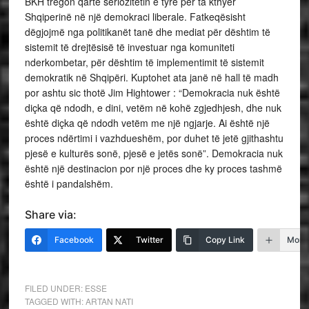
BKH tregon qartë seriozitetin e tyre per ta kthyer
Shqiperinë në një demokraci liberale. Fatkeqësisht
dëgjojmë nga politikanët tanë dhe mediat për dështim të
sistemit të drejtësisë të investuar nga komuniteti
nderkombetar, për dështim të implementimit të sistemit
demokratik në Shqipëri. Kuptohet ata janë në hall të madh
por ashtu sic thotë Jim Hightower : “Demokracia nuk është
diçka që ndodh, e dini, vetëm në kohë zgjedhjesh, dhe nuk
është diçka që ndodh vetëm me një ngjarje. Ai është një
proces ndërtimi i vazhdueshëm, por duhet të jetë gjithashtu
pjesë e kulturës sonë, pjesë e jetës sonë”. Demokracia nuk
është një destinacion por një proces dhe ky proces tashmë
është i pandalshëm.
Share via:
Facebook
Twitter
Copy Link
More
FILED UNDER:
ESSE
TAGGED WITH:
ARTAN NATI