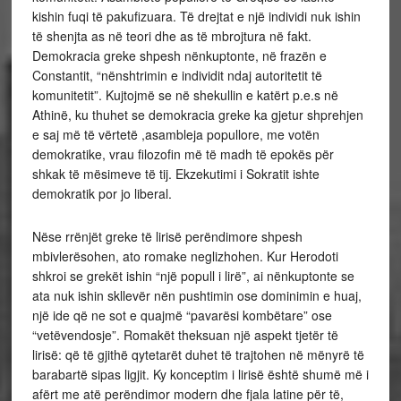
kishin fuqi të pakufizuara. Të drejtat e një individi nuk ishin
të shenjta as në teori dhe as të mbrojtura në fakt.
Demokracia greke shpesh nënkuptonte, në frazën e
Constantit, “nënshtrimin e individit ndaj autoritetit të
komunitetit”. Kujtojmë se në shekullin e katërt p.e.s në
Athinë, ku thuhet se demokracia greke ka gjetur shprehjen
e saj më të vërtetë ,asambleja popullore, me votën
demokratike, vrau filozofin më të madh të epokës për
shkak të mësimeve të tij. Ekzekutimi i Sokratit ishte
demokratik por jo liberal.
Nëse rrënjët greke të lirisë perëndimore shpesh
mbivlerësohen, ato romake neglizhohen. Kur Herodoti
shkroi se grekët ishin “një popull i lirë”, ai nënkuptonte se
ata nuk ishin skllevër nën pushtimin ose dominimin e huaj,
një ide që ne sot e quajmë “pavarësi kombëtare” ose
“vetëvendosje”. Romakët theksuan një aspekt tjetër të
lirisë: që të gjithë qytetarët duhet të trajtohen në mënyrë të
barabartë sipas ligjit. Ky konceptim i lirisë është shumë më i
afërt me atë perëndimor modern dhe fjala latine për të,