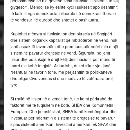
përsosmërisë së një qeverie sesa efikasiteti i sistemit të saj
gjyqësor”. Mendoj se ky eshte kyci i suksesit apo dështimit
të kalimit nga demokracia joliberale në demokraci liberale
të vendosur në europë dhe shtetet e bashkuara.
Kuptohet mënyra si funksionon demokracia në Shqipëri
dhe sistemi oligarkik kapitalist që mbizotëron në vend, nuk
janë aspak të favorshëm dhe premtues për ndërtimin e një
sistemi të pavarur drejtesie në vend. Sigurisht, ne jemi
nisur dhe po shkojmë drejt këtij destinacioni, por mund të
marri nje kohë te gjatë. Aktualisht, duket sikur yjet janë
rreshtuar në favorin tonë, me përjashtim të politikanëve
dhe oligarkëve vendas si dhe mediave të zotëruara prej
tyre.
Si rrallë në historinë e vendit tonë, ne kemi përkrahë dy
faktorët më të fuqishëm në botë, SHBA dhe Komunitetin
Europian. Dhe jo rastësisht, SHBA kanë kembëngulur dhe
investuar për ndërtimin e sistemit të drejtësisë të pavarur
sipas sistemit amerikan. Investimi amerikan tek SPAK dhe