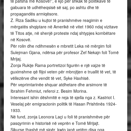
të pafsha më Kosovë!”, e kjo për shkak të politikave të
gabuara të udhëheqsisë së saj, po ashtu dhe të
propagandës armiqësore.
Z. Riza Sadiku u kujtoi të pranishmëve reagimin e
mërgatës shqiptare në Amerikë në vitet 1960 ndaj vizitave
të Titos atje, në shenjë proteste ndaj shtypjes kombëtare
në Kosovë.
Për rolin dhe ndihmesën e mbretit Leka në mërgim foli
Sulejman Gjana, ndërsa për profesor Zef Nekajn foli Tomë
Mrijaj.
Zonja Rukije Rama portretizoi figurën e një vajze të
guximshme që flijoi veten për mbrojtjen e truallit të vet, të
vëllezërve dhe vendit të vet, Syke Haxhisë.
Për veprimtarinëe shquar atdhetare dhe arsimore të
Ibrahim Fehmiut, referoi z. Besim Morina.
Interesant ishin dëshmitë e reja të sjella nga z. Kastriot I.
Veselaj për emigracionin politik të Hasan Prishtinës 1924-
1933.
Në fund, zonja Leonora Laçi u foli të pranishmëve për
pasqyrimin e historisë në veprën e Tomë Mrijajt.
Sikurse thashë më sipër, kwto janë vetëm disa nga