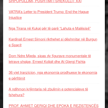
SHPOPULLIMI, PUSHTIMI I SHEKULLIT XXI
VATRA’s Letter to President Trump: End the Hague
Injustice
Nga Tirana në Kukaj për të parë “Lahuta e Malësisë”
Kardinali Ernest Simoni rikthehet si dëshmitar në Burgun
e Spaçit
Dom Ndre Mjeda, sipas dy figurave monumentale të
letrave shqipe, Ernest Koliqit dhe At Gjergj Fishta
36 vjet tranzicion, nga ekonomia prodhuese te ekonomia
e përfitimit
A ndihmon krijimtaria në zbulimin e potencialeve të
fshehura?
PROF. AHMET QERIQI DHE EPOKA E REZISTENCЁS