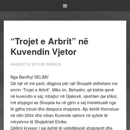
“Trojet e Arbrit” në
Kuvendin Vjetor
AUGUST 16, 2015
BY
DGRECA
Nga Bardhyl SELIMI/
Që një vit më parë, dëgjova për një Shoqatë atdhetare me
emrin “Trojet e Arbrit”. Miku im, Behadini, që kishte qenë
në kuvendin e saj, mbajtur në Gjakovë, vjeshtwn qw shkoi,
më shpjegoi se Shoqata ka në gjirin e saj intelektualë nga
të gjitha trevat dhe diaspora shqiptare. Ajo është themeluar
në vitin 2004 dhe mban Kuvende vjetore në qytete të
ndryshme të Shqipërisë Etnike.
Qëllimi kryesor i saj është të vetëdijësojë shqiptarët dhe