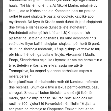
huaja. “Në kishën tonë- tha At Nikollë Marku, mbajmë dy
flamuj, atë të Kishës dhe atë Kombëtar, pasi ne jemi në
radhë të parë shqiptarë pastaj ortodoksë, katolikë apo
myslimanë. Në krye të Kishës sonë duhet të jenë shqiptarët
dhe fryma e Kishës sonë duhet të jetë atdhetare”.
Përshëndeti edhe një ish luftëtar i UҪK, deputet, ish
pjesëtar në Betejën e Koshares, ku ranë dëshmorë 113
vetë duke thyer kufirin shqiptar- shqiptar, për herë të parë.
“Kur unë shërbeja ushtarak, u flisja gjithnjë vartësve të mij
për historinë, që nga Lufta e Trojës, Aleksandri i Madh,
Piroja, Skënderbeu etj duke i frymëzuar ata me heroizmin e
tyre. Betejën e Koshares e krahasoja me atë të
Termopileve, ku treqind spartanë përballuan mijëra e
mijëra persë..”
Ishin planifikuar të mbaheshin rreth 65 kumtesa, referate
dhe recenza. Shumica e tyre u lexua përmbledhtazi, pasi,
si rregull, Shoqata i boton tërësisht ato në një libër të
madh, gati një mijë faqesh, sikurse ishte ai që doli me
rastin e 100- vjetorit të Pavarësisë nën titullin “E djathta
shqiptare në mbrojtje të Shqipërisë Etnike “, botuar në