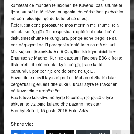
kumtesat që mundën të lexohen në Kuvend, pasi shumë të
tjera, autorët e të cilëve mungonin, do përfshihen padyshim
në përmbledhjen që do botohet së shpejti.
Referuesit qenë porositur të mos merrnin më shumë se 5
minuta kohë, gjë që u respektua rreptësisht duke i bërë
diskutimet shumë të cunguara, por që edhe tregoi se sa
pak përpiqemi ne t’i paraqesim idetë tona sa më shkurt.
M’u kujtua një anekdotë më Ҫurçillin, ish kryeministrin e
Britanisë së Madhe. Kur një gazetar i Radioas BBC e ftoi të
fliste rreth dhjetë minuta, ky iu përgjigj se e ka të
pamundur, por për një orë do binte në ujdi…
Kuvendin e mbylli kryetari prof.dr. Muhamet Shatri duke
përgëzuar ligjëruesit dhe duke u uruar atyre të ritakohen
në Kuvendin e ardhëshëm.
Pas fotove kolektive në hyrje të sallës, një pjesë e tyre
shkuan të vizitojnë kalanë dhe pazarin mesjetar.
Bardhyl Selimi, 15 gusht 2015(Foto-Arkiv)
Share via: