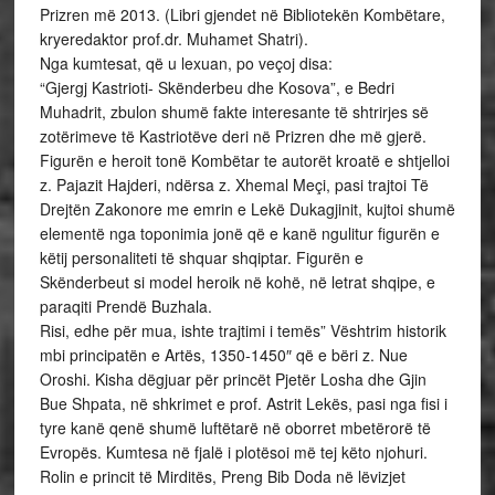
Prizren më 2013. (Libri gjendet në Bibliotekën Kombëtare,
kryeredaktor prof.dr. Muhamet Shatri).
Nga kumtesat, që u lexuan, po veçoj disa:
“Gjergj Kastrioti- Skënderbeu dhe Kosova”, e Bedri
Muhadrit, zbulon shumë fakte interesante të shtrirjes së
zotërimeve të Kastriotëve deri në Prizren dhe më gjerë.
Figurën e heroit tonë Kombëtar te autorët kroatë e shtjelloi
z. Pajazit Hajderi, ndërsa z. Xhemal Meçi, pasi trajtoi Të
Drejtën Zakonore me emrin e Lekë Dukagjinit, kujtoi shumë
elementë nga toponimia jonë që e kanë ngulitur figurën e
këtij personaliteti të shquar shqiptar. Figurën e
Skënderbeut si model heroik në kohë, në letrat shqipe, e
paraqiti Prendë Buzhala.
Risi, edhe për mua, ishte trajtimi i temës” Vështrim historik
mbi principatën e Artës, 1350-1450″ që e bëri z. Nue
Oroshi. Kisha dëgjuar për princët Pjetër Losha dhe Gjin
Bue Shpata, në shkrimet e prof. Astrit Lekës, pasi nga fisi i
tyre kanë qenë shumë luftëtarë në oborret mbetërorë të
Evropës. Kumtesa në fjalë i plotësoi më tej këto njohuri.
Rolin e princit të Mirditës, Preng Bib Doda në lëvizjet