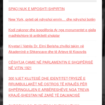
SPAÇI NUK E MPOSHTI SHPIRTIN
New York, qyteti që ndryshoi emrin… dhe ndryshoi botën
Kodi zakonor dhe isopolifonia dy nga monumentet e gjalla
madhështore të antikitetit shqiptar
Kryetari i Vatrës Dr. Elmi Berisha zhvilloi takim në
Akademinë e Shkencave dhe të Arteve të Kosovës
ÇËSHTJA ÇAME NË PARLAMENTIN E SHQIPËRISË
NË VITIN 1921
300 VJET KUJTESË DHE IDENTITET-TRYEZË E
RRUMBULLAKËT NË OSTROS TË KRAJËS PËR
SHPËRNGULJEN E ARBËRESHËVE NGA TREVA
KRAJË-SHESTAN NË ZARË TË DALMACISË