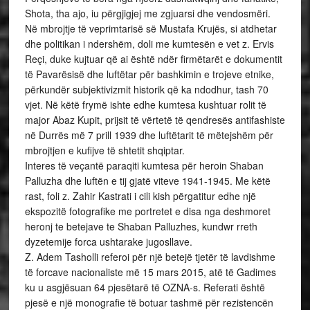
Shota, tha ajo, iu përgjigjej me zgjuarsi dhe vendosmëri.
Në mbrojtje të veprimtarisë së Mustafa Krujës, si atdhetar
dhe politikan i ndershëm, doli me kumtesën e vet z. Ervis
Reçi, duke kujtuar që ai është ndër firmëtarët e dokumentit
të Pavarësisë dhe luftëtar për bashkimin e trojeve etnike,
përkundër subjektivizmit historik që ka ndodhur, tash 70
vjet. Në këtë frymë ishte edhe kumtesa kushtuar rolit të
major Abaz Kupit, prijsit të vërtetë të qendresës antifashiste
në Durrës më 7 prill 1939 dhe luftëtarit të mëtejshëm për
mbrojtjen e kufijve të shtetit shqiptar.
Interes të veçantë paraqiti kumtesa për heroin Shaban
Palluzha dhe luftën e tij gjatë viteve 1941-1945. Me këtë
rast, foli z. Zahir Kastrati i cili kish përgatitur edhe një
ekspozitë fotografike me portretet e disa nga deshmoret
heronj te betejave te Shaban Palluzhes, kundwr rreth
dyzetemije forca ushtarake jugosllave.
Z. Adem Tasholli referoi për një betejë tjetër të lavdishme
të forcave nacionaliste më 15 mars 2015, atë të Gadimes
ku u asgjësuan 64 pjesëtarë të OZNA-s. Referati është
pjesë e një monografie të botuar tashmë për rezistencën