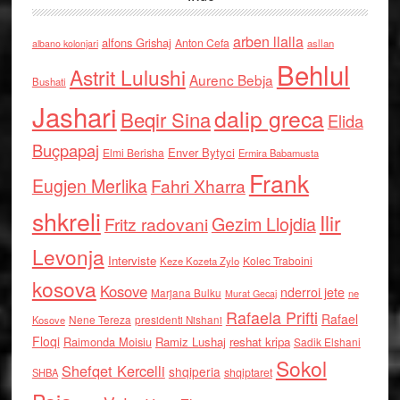
arben llalla
alfons Grishaj
Anton Cefa
asllan
albano kolonjari
Behlul
Astrit Lulushi
Aurenc Bebja
Bushati
Jashari
dalip greca
Beqir Sina
Elida
Buçpapaj
Enver Bytyci
Elmi Berisha
Ermira Babamusta
Frank
Eugjen Merlika
Fahri Xharra
shkreli
Ilir
Gezim Llojdia
Fritz radovani
Levonja
Interviste
Kolec Traboini
Keze Kozeta Zylo
kosova
Kosove
nderroi jete
Marjana Bulku
ne
Murat Gecaj
Rafaela Prifti
Rafael
Nene Tereza
Kosove
presidenti Nishani
Floqi
Raimonda Moisiu
Ramiz Lushaj
reshat kripa
Sadik Elshani
Sokol
Shefqet Kercelli
shqiperia
shqiptaret
SHBA