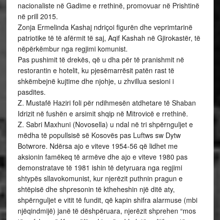
nacionaliste në Gadime e rrethinë, promovuar në Prishtinë
në prill 2015.
Zonja Ermelinda Kashaj ndriçoi figurën dhe veprimtarinë
patriotike të të afërmit të saj, Aqif Kashah në Gjirokastër, të
nëpërkëmbur nga regjimi komunist.
Pas pushimit të drekës, që u dha për të pranishmit në
restorantin e hotelit, ku pjesëmarrësit patën rast të
shkëmbejnë kujtime dhe njohje, u zhvillua sesioni i
pasdites.
Z. Mustafë Haziri foli për ndihmesën atdhetare të Shaban
Idrizit në fushën e arsimit shqip në Mitrovicë e rrethinë.
Z. Sabri Maxhuni (Novosella) u ndal në tri shpërnguljet e
mëdha të popullsisë së Kosovës pas Luftws sw Dytw
Botwrore. Ndërsa ajo e viteve 1954-56 që lidhet me
aksionin famëkeq të armëve dhe ajo e viteve 1980 pas
demonstratave të 1981 ishin të detyruara nga regjimi
shtypës sllavokomunist, kur njerëzit puthnin pragun e
shtëpisë dhe shpresonin të ktheheshin një ditë aty,
shpërnguljet e vitit të fundit, që kapin shifra alarmuse (mbi
njëqindmijë) janë të dëshpëruara, njerëzit shprehen “mos