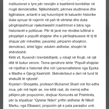
institucionet e tyre për nevojën e bashkimit kombëtar në
rrugë demokratike. Njëkohësisht, përmes studimeve dhe
ligjëratave, antarët e saj hulumtojnë të kaluarën historike
duke synuar të nxjerrin në pah të vërtetat dhe duke
përgënjeshtruar njwkohwsisht mashtrimet e bëra nga
historianët e politizuar. Për të janë me rëndësi luftërat e
përpjekjet e popullit shqiptar dhe e përfaqësuesve të tij të
shquar për mëvetësi, pavarësi, përparim shoqëror,
demokraci, shtet ligjor, edukim atdhetar, shoqëri të
shëndoshë.
Këtë vit, Kuvendi i trembëdhjetë, u mbajt në Krujë, në një
ditë të bukur verore. Tema qendrore ishte “Populli shqiptar
në rrjedhat e historisë dhe roli i personaliteteve nga Epoka
e Madhe e Gjergj Kastriotit- Skënderbeut e deri në fund të
shekullit të njëzetë”.
Kryetari i Shoqatës, profesori Muhamet Shatri më ftoi edhe
mua, për më tepër se, me këtë rast, do merrej edhe
pëlqimi për propozimin, drejtuar Komunës së Prishtinës,
për ta shpalluar “Qytetar Nderi” priftin atdhetar At Nikoll
Marku, nga Elbasani, propozim që e pata paraqitur unë.