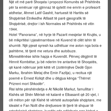
Një vit më parë Shoqata i propozoi Komunës së Prishtinës
për ta emëruar një gjimnaz të qytetit me emrin e profesorit
atdhetar, Ahmet Latif Gashit, hartuesit të Hartës së
Shqipërisë Etnikedhe Atllasit të parë gjeografik të
Shqipërisë, drejtor i ish Normales së Prishtinës në vitin
1944.
Hotel “Panorama”, në hyrje të Pazarit mesjetar të Krujës, u
bë mikpritësi i pjesëmarrësve në Kuvend të cilët ishin të
shumtë. Një pjesë syresh ka udhëtuar me avion nga bota e
jashtëme, të tjerë me vetura dhe autobuze.
Mbresëlënëse ishte hapja e Kuvendit. Përveç dëgjimit të
Himnit Kombëtar, ju bë nderim tre antarëve të Shoqatës,
që kanë ndërruar jetë këtë vit (zotërinjëve Dedë Gjon
Marku, Ibrahim Metaj dhe Emin Fazlija), u recitua një
poemë e Ernest Koliqit dhe u dëgjua kënga “Thërret
Prizreni mori Shkodër”.
Risi ishte përshëndetja e At Nikollë Markut, famullitar i
Kishës së Shën Mërisë në kalanë e Elbasanit që 20 vjet, i
cili mëton për një Kishë të vërtetë autoqefale shqiptare, me
idealet e Fan Nolit dhe drejtuesve të tjerë të shquar të
ortodoksisë shqiptare, kundër çdo ndërhyrje nga kishat e