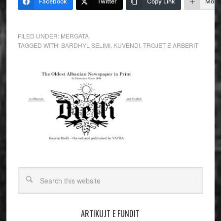
Facebook
Twitter
Copy Link
More
FILED UNDER:
MERGATA
TAGGED WITH:
BARDHYL SELIMI
,
KUVENDI
,
TROJET E ARBERIT
ARTIKUJT E FUNDIT