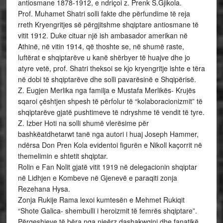
antiosmane 1878-1912, e ndriçoi z. Prenk S.Gjikola.
Prof. Muhamet Shatri solli fakte dhe përfundime të reja
rreth Kryengritjes së përgjitshme shqiptare antiosmane të
vitit 1912. Duke cituar një ish ambasador amerikan në
Athinë, në vitin 1914, që thoshte se, në shumë raste,
luftërat e shqiptarëve u kanë shërbyer të huajve dhe jo
atyre vetë, prof. Shatri theksoi se kjo kryengritje ishte e tëra
në dobi të shqiptarëve dhe solli pavarësinë e Shqipërisë.
Z. Eugjen Merlika nga familja e Mustafa Merlikës- Krujës
sqaroi çështjen shpesh të përfolur të “kolaboracionizmit” të
shqiptarëve gjatë pushtimeve të ndryshme të vendit të tyre.
Z. Izber Hoti na solli shumë vlerësime për
bashkëatdhetarwt tanë nga autori i huaj Joseph Hammer,
ndërsa Don Pren Kola evidentoi figurën e Nikoll kaçorrit në
themelimin e shtetit shqiptar.
Rolin e Fan Nolit gjatë vitit 1919 në delegacionin shqiptar
në Lidhjen e Kombeve në Gjenevë e paraqiti zonja
Rezehana Hysa.
Zonja Rukije Rama lexoi kumtesën e Mehmet Rukiqit
“Shote Galica- shembulli i heroizmit të femrës shqiptare”.
Përqeshjeve të bëra nga njeërz dashakwqinj dhe fanatikë,