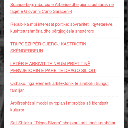
Scanderbeg, mburoja e Arbërisë dhe gjeniu ushtarak në
faqet e Giovanni Carlo Saraceni-t
Republika mbi interesat politike: sovraniteti i qytetarëve,
kushtetutshmëria dhe përgjegjësia shtetërore
TRI POEZI PËR GJERGJ KASTRIOTIN-
SKËNDERBEUN
LETËR E ARKIVIT TE NAUM PRIFTIT NË
PERVJETORIN E PARE TE DRAGO SILIQIT
Oxhaku, nga elementi arkitektonik te simboli i trungut
familjar
Arbëreshët si model evropian i mbrojtjes së identitetit
kulturor
Sali Shijaku, “Diego Rivera” shqiptar i artit tonë kombëtar