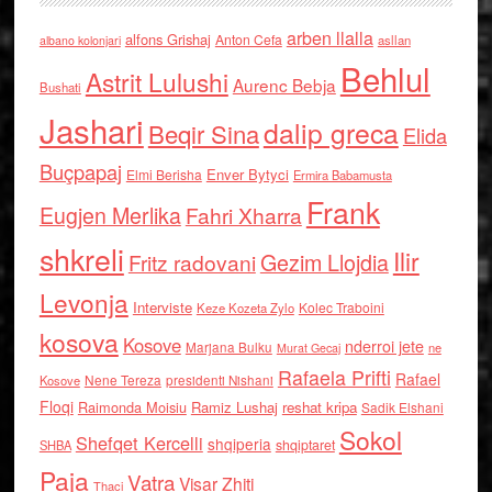
arben llalla
alfons Grishaj
Anton Cefa
asllan
albano kolonjari
Behlul
Astrit Lulushi
Aurenc Bebja
Bushati
Jashari
dalip greca
Beqir Sina
Elida
Buçpapaj
Enver Bytyci
Elmi Berisha
Ermira Babamusta
Frank
Eugjen Merlika
Fahri Xharra
shkreli
Ilir
Gezim Llojdia
Fritz radovani
Levonja
Interviste
Kolec Traboini
Keze Kozeta Zylo
kosova
Kosove
nderroi jete
Marjana Bulku
ne
Murat Gecaj
Rafaela Prifti
Rafael
Nene Tereza
Kosove
presidenti Nishani
Floqi
Raimonda Moisiu
Ramiz Lushaj
reshat kripa
Sadik Elshani
Sokol
Shefqet Kercelli
shqiperia
shqiptaret
SHBA
Paja
Vatra
Visar Zhiti
Thaci