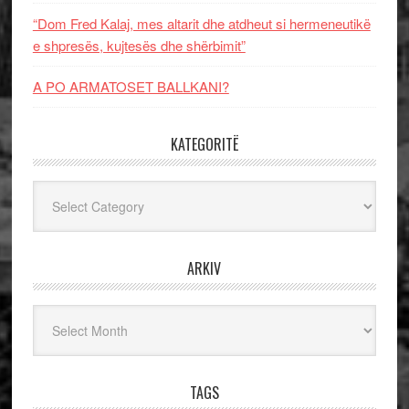
“Dom Fred Kalaj, mes altarit dhe atdheut si hermeneutikë
e shpresës, kujtesës dhe shërbimit”
A PO ARMATOSET BALLKANI?
KATEGORITË
Kategoritë
ARKIV
Arkiv
TAGS