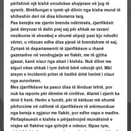
përfshinë një kishë ortodokse shqiptare në jug të
qytetit. Shtëllungat e tymit që dilnin nga kisha mund të
shiheshin deri në disa kilometra larg.
Pas betejës me zjarrin brenda ndërtesës, zjarrfikësit
janë detyruar të dalin prej saj për shkak se tavani
rrezikonte të shembej e shumë shpejt pasi kjo ndodhi
vërtet, u rrëzuan edhe disa pjesë të brendshme të saj.
Zyrtarë të departamentit të zjarrfikësve u thanë
gazetarëve në vendngjarje se flakët, me të gjitha
gjasat, kanë nisur nga altari i kishës. Nuk dihet me
siguri nëse shkak i tyre është bërë ndonjë qiri. Mbi
arsyet e incidentit pritet të hedhë dritë hetimi i nisur
nga autoritetet.
Mes zjarrfikësve ka pasur disa të lënduar lehtë, por
nuk ka raporte për dëmtim të civilëve. Alarmi i zjarrit ka
rënë 5 herë. Herën e fundit, për të kërkuar më shumë
përforcime në ndihmë të zjarrfikësve të stërmunduar
nga beteja e zgjatur me flakët, por edhe vapa e madhe.
Përfaqësuesit e kishës e përjashtojnë mundësinë e
nisjes së flakëve nga qirinjtë e ndezur. Sipas tyre,