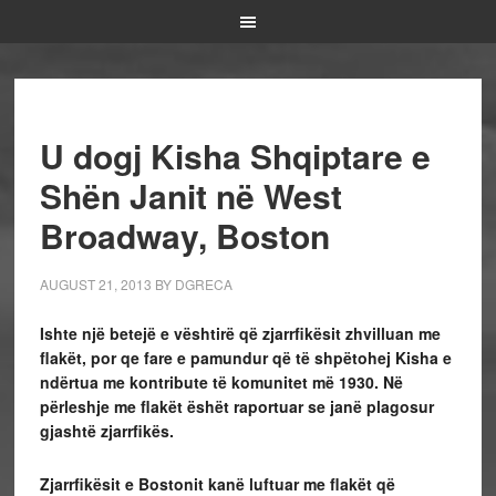
U dogj Kisha Shqiptare e
Shën Janit në West
Broadway, Boston
AUGUST 21, 2013
BY
DGRECA
Ishte një betejë e vështirë që zjarrfikësit zhvilluan me
flakët, por qe fare e pamundur që të shpëtohej Kisha e
ndërtua me kontribute të komunitet më 1930. Në
përleshje me flakët ëshët raportuar se janë plagosur
gjashtë zjarrfikës.
Zjarrfikësit e Bostonit kanë luftuar me flakët që