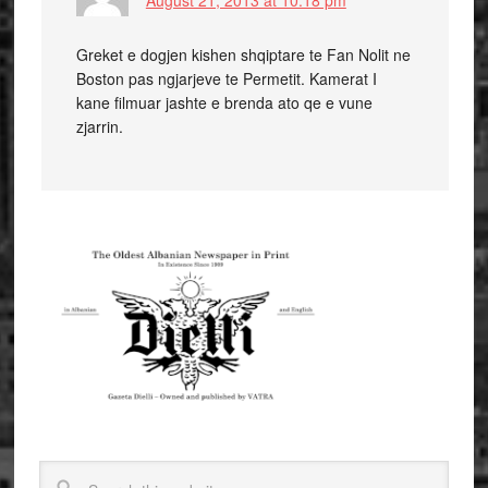
August 21, 2013 at 10:18 pm
Greket e dogjen kishen shqiptare te Fan Nolit ne
Boston pas ngjarjeve te Permetit. Kamerat I
kane filmuar jashte e brenda ato qe e vune
zjarrin.