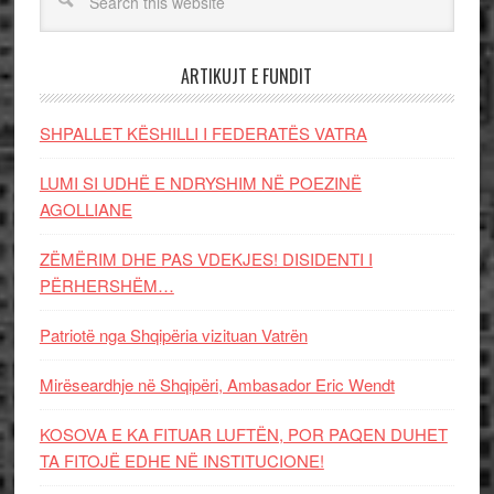
ARTIKUJT E FUNDIT
SHPALLET KËSHILLI I FEDERATËS VATRA
LUMI SI UDHË E NDRYSHIM NË POEZINË
AGOLLIANE
ZËMËRIM DHE PAS VDEKJES! DISIDENTI I
PËRHERSHËM…
Patriotë nga Shqipëria vizituan Vatrën
Mirëseardhje në Shqipëri, Ambasador Eric Wendt
KOSOVA E KA FITUAR LUFTËN, POR PAQEN DUHET
TA FITOJË EDHE NË INSTITUCIONE!