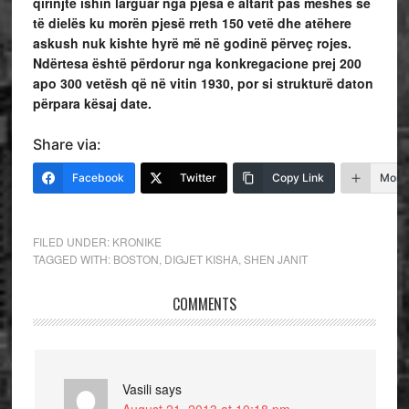
qirinjtë ishin larguar nga pjesa e altarit pas meshës së
të dielës ku morën pjesë rreth 150 vetë dhe atëhere
askush nuk kishte hyrë më në godinë përveç rojes.
Ndërtesa është përdorur nga konkregacione prej 200
apo 300 vetësh që në vitin 1930, por si strukturë daton
përpara kësaj date.
Share via:
Facebook
Twitter
Copy Link
More
FILED UNDER:
KRONIKE
TAGGED WITH:
BOSTON
,
DIGJET KISHA
,
SHEN JANIT
COMMENTS
Vasili
says