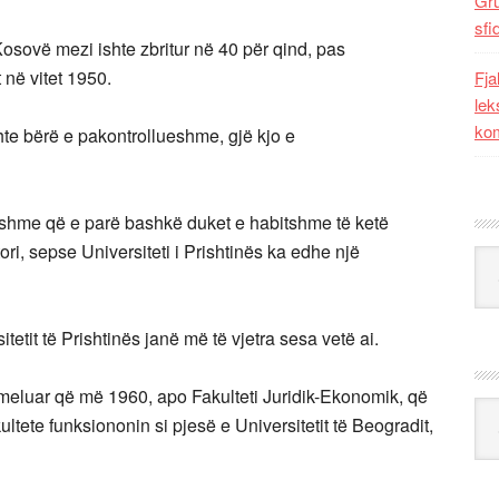
Gr
sfi
 Kosovë mezi ishte zbritur në 40 për qind, pas
 në vitet 1950.
Fja
lek
kom
ishte bërë e pakontrollueshme, gjë kjo e
rullshme që e parë bashkë duket e habitshme të ketë
ri, sepse Universiteti i Prishtinës ka edhe një
Kat
tetit të Prishtinës janë më të vjetra sesa vetë ai.
 themeluar që më 1960, apo Fakulteti Juridik-Ekonomik, që
Ark
ultete funksiononin si pjesë e Universitetit të Beogradit,