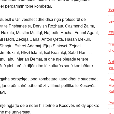
për përparimin tonë kombëtar.
𝐕𝐞
luesit e Universitetit dhe disa nga profesorët që
Lek
etit të Prishtinës si, Dervish Rozhaja, Gazmend Zajmi,
sa Haxhiu, Muslim Mulliqi, Hajredin Hoxha, Fehmi Agani,
FE
Ali Hadri, Zekirja Cana, Anton Çetta, Hasan Mekuli,
“Pi
qiri, Eshref Ademaj, Ejup Statovci, Zejnel
Glo
m Bokshi, Hivzi Islami, Isuf Krasniqi, Sabri Hamiti,
ullahu, Marian Demaj, si dhe një plejadë të tërë
A d
bënë pishtarë të dijës dhe të kulturës sonë kombëtare.
jet
jitha përpjekjet tona kombëtare kanë dhënë studentët
Për
Mba
e, janë përfshirë edhe në zhvillimet politike të Kosovës
Kul
avi.
Pse
ë një ngjarje që e ndan historinë e Kosovës në dy epoka:
he me universitet.