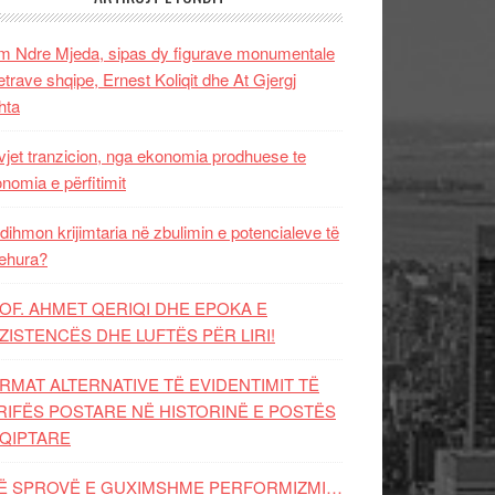
 Ndre Mjeda, sipas dy figurave monumentale
letrave shqipe, Ernest Koliqit dhe At Gjergj
hta
vjet tranzicion, nga ekonomia prodhuese te
nomia e përfitimit
dihmon krijimtaria në zbulimin e potencialeve të
ehura?
OF. AHMET QERIQI DHE EPOKA E
ZISTENCЁS DHE LUFTЁS PЁR LIRI!
RMAT ALTERNATIVE TË EVIDENTIMIT TË
RIFËS POSTARE NË HISTORINË E POSTËS
QIPTARE
Ë SPROVË E GUXIMSHME PERFORMIZMI…