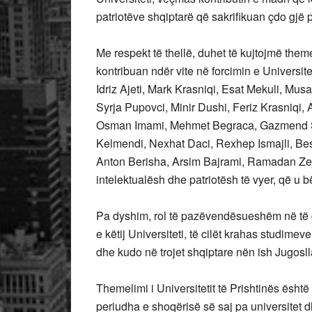
patriotëve shqiptarë që sakrifikuan çdo gjë 
Me respekt të thellë, duhet të kujtojmë theme
kontribuan ndër vite në forcimin e Universit
Idriz Ajeti, Mark Krasniqi, Esat Mekuli, Mu
Syrja Pupovci, Minir Dushi, Feriz Krasniqi, 
Osman Imami, Mehmet Begraca, Gazmend Sha
Kelmendi, Nexhat Daci, Rexhep Ismajli, Besi
Anton Berisha, Arsim Bajrami, Ramadan Zejn
intelektualësh dhe patriotësh të vyer, që u 
Pa dyshim, rol të pazëvendësueshëm në të g
e këtij Universiteti, të cilët krahas studimev
dhe kudo në trojet shqiptare nën ish Jugosll
Themelimi i Universitetit të Prishtinës ësht
periudha e shoqërisë së saj pa universitet d