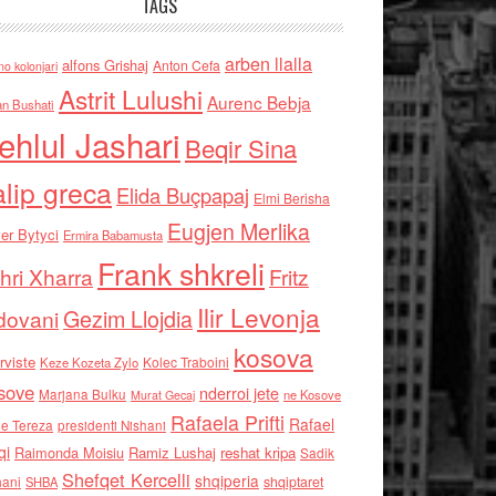
TAGS
arben llalla
alfons Grishaj
Anton Cefa
no kolonjari
Astrit Lulushi
Aurenc Bebja
an Bushati
ehlul Jashari
Beqir Sina
alip greca
Elida Buçpapaj
Elmi Berisha
Eugjen Merlika
er Bytyci
Ermira Babamusta
Frank shkreli
hri Xharra
Fritz
Ilir Levonja
Gezim Llojdia
dovani
kosova
rviste
Kolec Traboini
Keze Kozeta Zylo
sove
nderroi jete
Marjana Bulku
ne Kosove
Murat Gecaj
Rafaela Prifti
Rafael
e Tereza
presidenti Nishani
qi
Raimonda Moisiu
Ramiz Lushaj
reshat kripa
Sadik
Shefqet Kercelli
shqiperia
hani
shqiptaret
SHBA