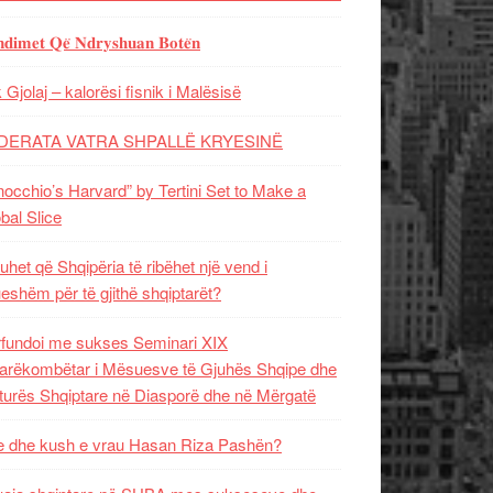
𝐝𝐢𝐦𝐞𝐭 𝐐𝐞̈ 𝐍𝐝𝐫𝐲𝐬𝐡𝐮𝐚𝐧 𝐁𝐨𝐭𝐞̈𝐧
 Gjolaj – kalorësi fisnik i Malësisë
DERATA VATRA SHPALLË KRYESINË
nocchio’s Harvard” by Tertini Set to Make a
bal Slice
uhet që Shqipëria të ribëhet një vend i
ueshëm për të gjithë shqiptarët?
fundoi me sukses Seminari XIX
rëkombëtar i Mësuesve të Gjuhës Shqipe dhe
turës Shqiptare në Diasporë dhe në Mërgatë
 dhe kush e vrau Hasan Riza Pashën?