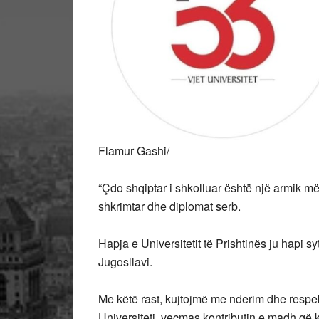
Flamur Gashi/
“Çdo shqiptar i shkolluar është një armik më
shkrimtar dhe diplomat serb.
Hapja e Universitetit të Prishtinës ju hapi s
Jugosllavi.
Me këtë rast, kujtojmë me nderim dhe respekt
Universiteti, veçmas kontributin e madh që 