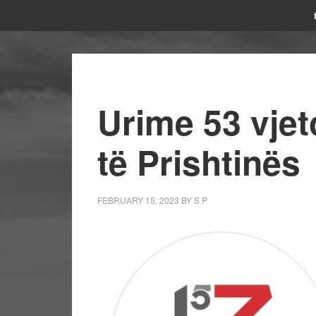
Urime 53 vjeto
të Prishtinës
FEBRUARY 15, 2023
BY
S P