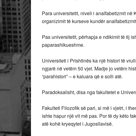
Para universitetit, niveli i analfabetizmit në
organizimit të kurseve kundër analfabetizmit
Pas universitetit, përhapja e ndikimit të tij 
paparashikueshme.
Universiteti i Prishtinës ka një histori të v
ngjarë në vetëm 50 vjet. Madje jo vetëm histo
“parahistori” – e kaluara që e solli atë.
Paradoksalisht, disa nga fakultetet e Universi
Fakulteti Filozofik së pari, si më i vjetri, i
ishte hapur një vit më pas. Por të dy këto fak
atë kohë kryeqytet i Jugosllavisë.