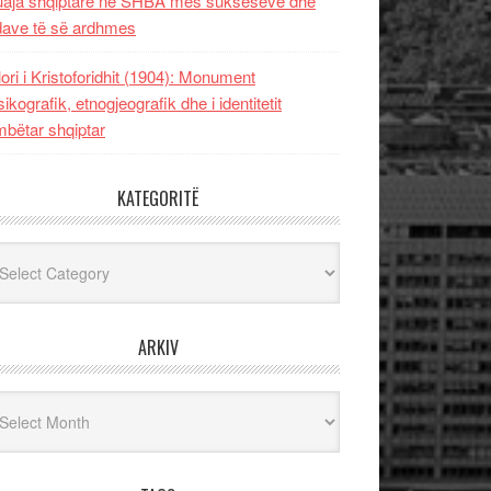
uaja shqiptare në SHBA mes sukseseve dhe
dave të së ardhmes
lori i Kristoforidhit (1904): Monument
sikografik, etnogjeografik dhe i identitetit
bëtar shqiptar
KATEGORITË
egoritë
ARKIV
iv