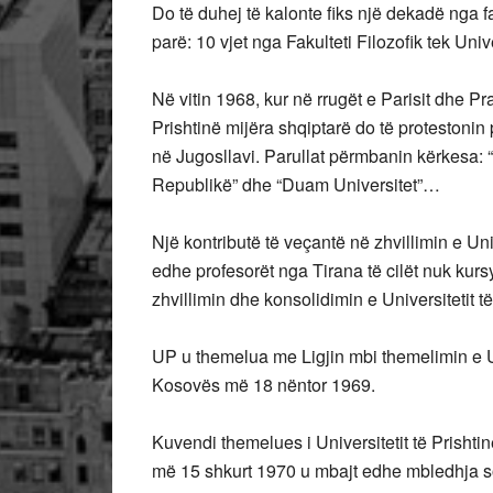
Do të duhej të kalonte fiks një dekadë nga fak
parë: 10 vjet nga Fakulteti Filozofik tek Unive
Në vitin 1968, kur në rrugët e Parisit dhe Pr
Prishtinë mijëra shqiptarë do të protestonin 
në Jugosllavi. Parullat përmbanin kërkesa
Republikë” dhe “Duam Universitet”…
Një kontributë të veçantë në zhvillimin e Uni
edhe profesorët nga Tirana të cilët nuk kurs
zhvillimin dhe konsolidimin e Universitetit t
UP u themelua me Ligjin mbi themelimin e Univ
Kosovës më 18 nëntor 1969.
Kuvendi themelues i Universitetit të Prishti
më 15 shkurt 1970 u mbajt edhe mbledhja so