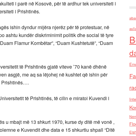
ulteti i parë në Kosovë, për të ardhur tek universiteti i
rsiteti i Prishtinës.
alba
agës ishin dyndur mijëra njerëz për të protestuar, në
asll
po ashtu kundër diskriminimit politik dhe social të tyre
B
: “Duam Flamur Kombëtar”, “Duam Kushtetutë”, “Duam
d
Env
versitetit të Prishtinës gjatë viteve ’70 kanë dhënë
yen asgjë, me aq sa lëjohej në kushtet që ishin për
Fa
ë Prishtinës….
ra
ersitetit të Prishtinës, të cilin e miratoi Kuvendi i
Inte
Ko
Nen
nës u mbajt më 13 shkurt 1970, kurse dy ditë më vonë ,
Flo
lemne e Kuvendit dhe data e 15 shkurtiu shpall “Ditë
Els