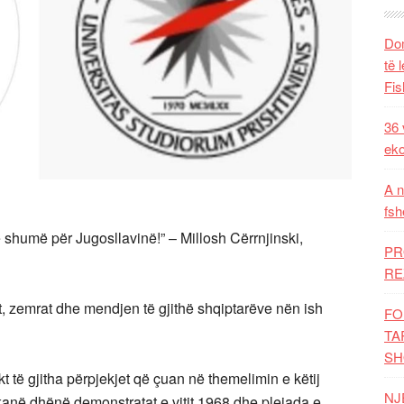
Dom
të 
Fis
36 
eko
A n
fsh
 shumë për Jugosllavinë!” – Millosh Cërrnjinski,
PR
RE
yt, zemrat dhe mendjen të gjithë shqiptarëve nën ish
FO
TA
SH
 të gjitha përpjekjet që çuan në themelimin e këtij
NJ
kanë dhënë demonstratat e vitit 1968 dhe plejada e