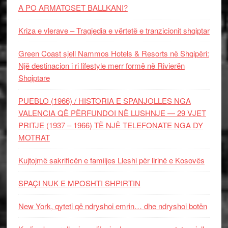
A PO ARMATOSET BALLKANI?
Kriza e vlerave – Tragjedia e vërtetë e tranzicionit shqiptar
Green Coast sjell Nammos Hotels & Resorts në Shqipëri:
Një destinacion i ri lifestyle merr formë në Rivierën
Shqiptare
PUEBLO (1966) / HISTORIA E SPANJOLLES NGA
VALENCIA QË PËRFUNDOI NË LUSHNJE — 29 VJET
PRITJE (1937 – 1966) TË NJË TELEFONATE NGA DY
MOTRAT
Kujtojmë sakrificën e familjes Lleshi për lirinë e Kosovës
SPAÇI NUK E MPOSHTI SHPIRTIN
New York, qyteti që ndryshoi emrin… dhe ndryshoi botën