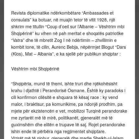
Revista diplomatike ndërkombëtare “Ambassades et
consulats” ka botuar, në muajin tetor të vitit 1928, një
shkrim me titullin “Coup d’oeil sur l’Albanie – Vështrim mbi
Shqipërinë” ku vihen në pah meritat e shoqatës patriotike
“Vatra” dhe të mbretit Zog I në ndërtimin – zhvillimin e
kombit tone, të cilin, Aurenc Bebja, nëpërmjet Blogut “Dars
(Klos), Mat – Albania”, e ka sjellë për publikun shqiptar :
Vështrim mbi Shqipërinë
“Shqipëria, mund të themi, ishte truri dhe njëkohësisht
krahu i djathtë i Perandorisë Osmane. Është ky paradoks i
cili konfirmon cilësitë e shquara të kësaj race : ky vend
malor, i braktisur, pa komunikime, pa ndonjë prodhim, pa
mjete për ekzistencën e vet, mobilizoi Turqinë perandorake
me zyrtarët më të mirë, politikanët, gjeneralët më të
guximshëm dhe elitën e trupave të saj. Rojet perandorake
ishin ende të përbëra nga regjimentet shqiptare.
Vizirët më të njohur, gjeneralë dhe madje Sheikh-ul-Islam