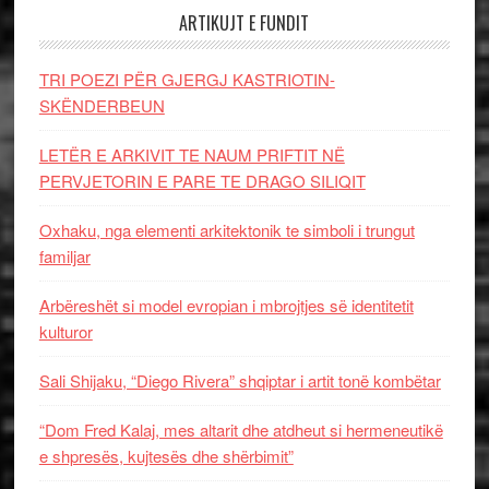
ARTIKUJT E FUNDIT
TRI POEZI PËR GJERGJ KASTRIOTIN-
SKËNDERBEUN
LETËR E ARKIVIT TE NAUM PRIFTIT NË
PERVJETORIN E PARE TE DRAGO SILIQIT
Oxhaku, nga elementi arkitektonik te simboli i trungut
familjar
Arbëreshët si model evropian i mbrojtjes së identitetit
kulturor
Sali Shijaku, “Diego Rivera” shqiptar i artit tonë kombëtar
“Dom Fred Kalaj, mes altarit dhe atdheut si hermeneutikë
e shpresës, kujtesës dhe shërbimit”