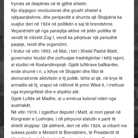
frymës së disiplinës në të gjithë shtetin.
Kjo shpjegon revolucionet dhe grusht shtetet e
njëpasnjëshme, dhe peripecitë e shumta që Shqipëria ka
vuajtur deri në 1924 në politikën e saj të brendshme.
Veçanërisht që nga paraqitja aktive në jetën politike të
vendit të mbretit Zog I, vendi ka përjetuar një periudhë
paqeje, rendi dhe organizimi.
I lindur në vitin 1893, në Mat, i biri i Xhelal Pashë Matit,
guvernator feudal dhe pothuajse trashëgimtar i këtij rajoni,
ai studioi në Kostandinopojë. Gjatë luftërave ballkanike,
ende shumë i ri, u kthye në Shqipëri dhe filloi të
demonstronte aktivitetin e tij politik. Ishte ai që, në krye të
armatës së tij, vrapoi në ndihmë të princ Wied-it, i rrethuar
nga kryengritësit dhe e shpëtoi atë.
Gjatë Luftës së Madhe, ai u emërua kolonel nderi nga
austriakët.
Në vitin 1919, i zgjedhur deputet i Matit, ai mori pjesë në
Kongresin e Lushnjes, i cili përpunoi statutin e parë të
shtetit shqiptar. Që atëherë, deri në vitin 1924, ai mbarti me
sukses postin e Ministrit të Brendshëm, të Presidentit të