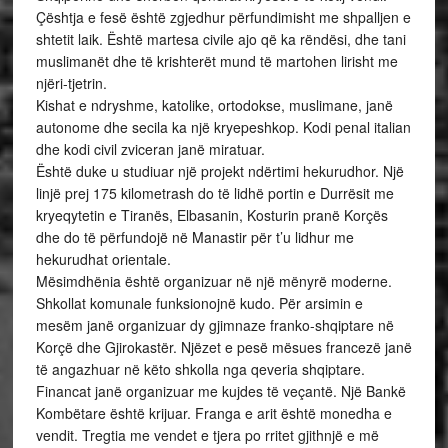
Çështja e fesë është zgjedhur përfundimisht me shpalljen e
shtetit laik. Është martesa civile ajo që ka rëndësi, dhe tani
muslimanët dhe të krishterët mund të martohen lirisht me
njëri-tjetrin.
Kishat e ndryshme, katolike, ortodokse, muslimane, janë
autonome dhe secila ka një kryepeshkop. Kodi penal italian
dhe kodi civil zviceran janë miratuar.
Është duke u studiuar një projekt ndërtimi hekurudhor. Një
linjë prej 175 kilometrash do të lidhë portin e Durrësit me
kryeqytetin e Tiranës, Elbasanin, Kosturin pranë Korçës
dhe do të përfundojë në Manastir për t’u lidhur me
hekurudhat orientale.
Mësimdhënia është organizuar në një mënyrë moderne.
Shkollat komunale funksionojnë kudo. Për arsimin e
mesëm janë organizuar dy gjimnaze franko-shqiptare në
Korçë dhe Gjirokastër. Njëzet e pesë mësues francezë janë
të angazhuar në këto shkolla nga qeveria shqiptare.
Financat janë organizuar me kujdes të veçantë. Një Bankë
Kombëtare është krijuar. Franga e arit është monedha e
vendit. Tregtia me vendet e tjera po rritet gjithnjë e më