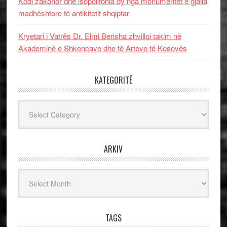
Kodi zakonor dhe isopolifonia dy nga monumentet e gjalla
madhështore të antikitetit shqiptar
Kryetari i Vatrës Dr. Elmi Berisha zhvilloi takim në
Akademinë e Shkencave dhe të Arteve të Kosovës
KATEGORITË
Kategoritë
ARKIV
Arkiv
TAGS