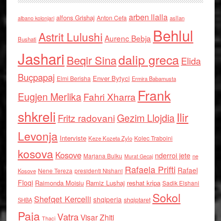
arben llalla
alfons Grishaj
Anton Cefa
asllan
albano kolonjari
Behlul
Astrit Lulushi
Aurenc Bebja
Bushati
Jashari
dalip greca
Beqir Sina
Elida
Buçpapaj
Enver Bytyci
Elmi Berisha
Ermira Babamusta
Frank
Eugjen Merlika
Fahri Xharra
shkreli
Ilir
Gezim Llojdia
Fritz radovani
Levonja
Interviste
Kolec Traboini
Keze Kozeta Zylo
kosova
Kosove
nderroi jete
Marjana Bulku
ne
Murat Gecaj
Rafaela Prifti
Rafael
Nene Tereza
Kosove
presidenti Nishani
Floqi
Raimonda Moisiu
Ramiz Lushaj
reshat kripa
Sadik Elshani
Sokol
Shefqet Kercelli
shqiperia
shqiptaret
SHBA
Paja
Vatra
Visar Zhiti
Thaci