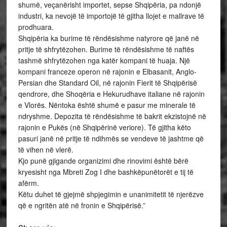
shumë, veçanërisht importet, sepse Shqipëria, pa ndonjë
industri, ka nevojë të importojë të gjitha llojet e mallrave të
prodhuara.
Shqipëria ka burime të rëndësishme natyrore që janë në
pritje të shfrytëzohen. Burime të rëndësishme të naftës
tashmë shfrytëzohen nga katër kompani të huaja. Një
kompani franceze operon në rajonin e Elbasanit, Anglo-
Persian dhe Standard Oil, në rajonin Fierit të Shqipërisë
qendrore, dhe Shoqëria e Hekurudhave italiane në rajonin
e Vlorës. Nëntoka është shumë e pasur me minerale të
ndryshme. Depozita të rëndësishme të bakrit ekzistojnë në
rajonin e Pukës (në Shqipërinë veriore). Të gjitha këto
pasuri janë në pritje të ndihmës se vendeve të jashtme që
të vihen në vlerë.
Kjo punë gjigande organizimi dhe rinovimi është bërë
kryesisht nga Mbreti Zog I dhe bashkëpunëtorët e tij të
afërm.
Këtu duhet të gjejmë shpjegimin e unanimitetit të njerëzve
që e ngritën atë në fronin e Shqipërisë.”