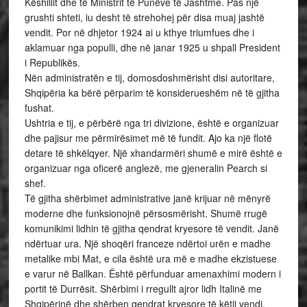
Këshillit dhe të Ministrit të Punëve të Jashtme. Pas një
grushti shteti, iu desht të strehohej për disa muaj jashtë
vendit. Por në dhjetor 1924 ai u kthye triumfues dhe i
aklamuar nga populli, dhe në janar 1925 u shpall President
i Republikës.
Nën administratën e tij, domosdoshmërisht disi autoritare,
Shqipëria ka bërë përparim të konsiderueshëm në të gjitha
fushat.
Ushtria e tij, e përbërë nga tri divizione, është e organizuar
dhe pajisur me përmirësimet më të fundit. Ajo ka një flotë
detare të shkëlqyer. Një xhandarmëri shumë e mirë është e
organizuar nga oficerë anglezë, me gjeneralin Pearch si
shef.
Të gjitha shërbimet administrative janë krijuar në mënyrë
moderne dhe funksionojnë përsosmërisht. Shumë rrugë
komunikimi lidhin të gjitha qendrat kryesore të vendit. Janë
ndërtuar ura. Një shoqëri franceze ndërtoi urën e madhe
metalike mbi Mat, e cila është ura më e madhe ekzistuese
e varur në Ballkan. Është përfunduar amenaxhimi modern i
portit të Durrësit. Shërbimi i rregullt ajror lidh Italinë me
Shqipërinë dhe shërben qendrat kryesore të këtij vendi.