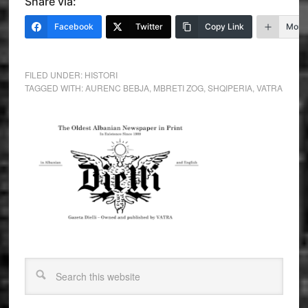
Share via:
Facebook
Twitter
Copy Link
More
FILED UNDER:
HISTORI
TAGGED WITH:
AURENC BEBJA
,
MBRETI ZOG
,
SHQIPERIA
,
VATRA