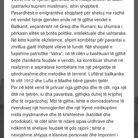
(patriarku suprem musliman), ishin shqiptarë.
Pasardhësit e emigrantëve shqiptarë për shekuj me radhë
në vendet fqinje gjenden ende në të gjitha vendet e
Ballkanit, veçanërisht në Greqi dhe Rumani, ku shumica i
përkasin elitës së botës politike, intelektuale dhe ushtarake.
Në këto kushte ekzistence, shpirti kombëtar për pavarësi u
zhvillua gjatë tridhjetë viteve të fundit. Një shoqatë e
fuqishme patriotike “Vatra”, në të cilën u bashkuan të gjithë
bejtë (fisnikëria feudale e vendit), ka kontribuar shumë në
realizimin e aspiratave kombëtare me një përgatitje të
qëndrueshme dhe metodike të terrenit. Luftërat ballkanike
të vitit 1912 dhe Lufta e Madhe bënë pjesën tjetër.
Por në këtë vend të privuar nga gjithçka dhe të cilit, nga një
ditë në tjetrën, iu dha pavarësia, gjithçka duhej të krijohej
dhe të organizohej. Mbi të gjitha, ishte e domosdoshme të
rivendosej një homogjenitet dhe një frymë mirëkuptimi
midis myslimanëve dhe të krishterëve (katolikë dhe
ortodoksë), të cilët ishin të ndarë sipas urdhrave dhe
ndikimit të shefave feudalë të çdo rajoni ; ishte e
nevojshme shtypja e klaneve personale dhe imponimi i