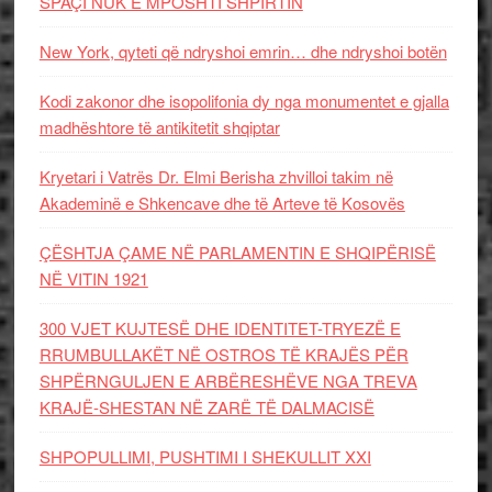
SPAÇI NUK E MPOSHTI SHPIRTIN
New York, qyteti që ndryshoi emrin… dhe ndryshoi botën
Kodi zakonor dhe isopolifonia dy nga monumentet e gjalla
madhështore të antikitetit shqiptar
Kryetari i Vatrës Dr. Elmi Berisha zhvilloi takim në
Akademinë e Shkencave dhe të Arteve të Kosovës
ÇËSHTJA ÇAME NË PARLAMENTIN E SHQIPËRISË
NË VITIN 1921
300 VJET KUJTESË DHE IDENTITET-TRYEZË E
RRUMBULLAKËT NË OSTROS TË KRAJËS PËR
SHPËRNGULJEN E ARBËRESHËVE NGA TREVA
KRAJË-SHESTAN NË ZARË TË DALMACISË
SHPOPULLIMI, PUSHTIMI I SHEKULLIT XXI