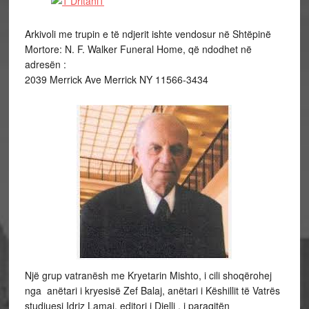
Arkivoli me trupin e të ndjerit ishte vendosur në Shtëpinë
Mortore: N. F. Walker Funeral Home, që ndodhet në
adresën :
2039 Merrick Ave Merrick NY 11566-3434
Një grup vatranësh me Kryetarin Mishto, i cili shoqërohej
nga anëtari i kryesisë Zef Balaj, anëtari i Këshillit të Vatrës
studiuesi Idriz Lamaj, editori i Dielli , i paraqitën