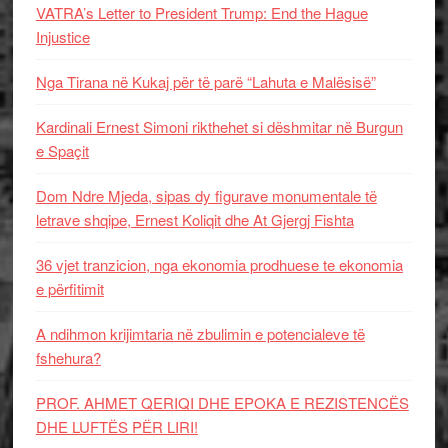
VATRA’s Letter to President Trump: End the Hague
Injustice
Nga Tirana në Kukaj për të parë “Lahuta e Malësisë”
Kardinali Ernest Simoni rikthehet si dëshmitar në Burgun
e Spaçit
Dom Ndre Mjeda, sipas dy figurave monumentale të
letrave shqipe, Ernest Koliqit dhe At Gjergj Fishta
36 vjet tranzicion, nga ekonomia prodhuese te ekonomia
e përfitimit
A ndihmon krijimtaria në zbulimin e potencialeve të
fshehura?
PROF. AHMET QERIQI DHE EPOKA E REZISTENCЁS
DHE LUFTЁS PЁR LIRI!