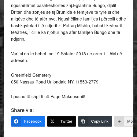
ngushëllimet bashkëshortes znj.Eglantine Bungo, djalit
Dritan dhe zonjës së tij Brunilda e fëmijëve të tyre si dhe
miqëve dhe të afërmve. Ngushëllime familjes i përcolli edhe
bashkqytetari i të ndjerit z. Petraq Mishto, babai i krytearit
tëVatrës, i cili e ka njohur nga afër familjen Bungo dhe të
ndjerin.
Varimi do te behet me 19 Shtator 2018 ne oren 11 AM në
adresën:
Greenfield Cemetery
650 Nassau Road Uniondale NY 11553-2779
I pushoftë shpirti në Paqe Makensenit!
Share via:
Facebook
Twitter
Copy Link
More