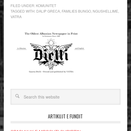
FILED UNDER:
KOMUNITET
TAGGED WITH:
DALIP GRECA
,
FAMILIES BUNGO
,
NGUSHELLIME
,
VATRA
ARTIKUJT E FUNDIT