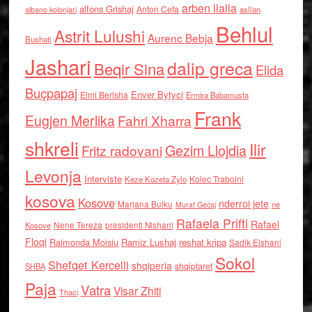
arben llalla
alfons Grishaj
Anton Cefa
asllan
albano kolonjari
Behlul
Astrit Lulushi
Aurenc Bebja
Bushati
Jashari
dalip greca
Beqir Sina
Elida
Buçpapaj
Enver Bytyci
Elmi Berisha
Ermira Babamusta
Frank
Eugjen Merlika
Fahri Xharra
shkreli
Ilir
Gezim Llojdia
Fritz radovani
Levonja
Interviste
Kolec Traboini
Keze Kozeta Zylo
kosova
Kosove
nderroi jete
Marjana Bulku
ne
Murat Gecaj
Rafaela Prifti
Rafael
Nene Tereza
Kosove
presidenti Nishani
Floqi
Raimonda Moisiu
Ramiz Lushaj
reshat kripa
Sadik Elshani
Sokol
Shefqet Kercelli
shqiperia
shqiptaret
SHBA
Paja
Vatra
Visar Zhiti
Thaci