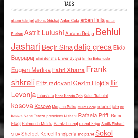
TAGS
arben llalla
alfons Grishaj
Anton Cefa
asllan
albano kolonjari
Behlul
Astrit Lulushi
Aurenc Bebja
Bushati
Jashari
dalip greca
Beqir Sina
Elida
Buçpapaj
Enver Bytyci
Elmi Berisha
Ermira Babamusta
Frank
Eugjen Merlika
Fahri Xharra
shkreli
Ilir
Gezim Llojdia
Fritz radovani
Levonja
Interviste
Kolec Traboini
Keze Kozeta Zylo
kosova
Kosove
nderroi jete
Marjana Bulku
ne
Murat Gecaj
Rafaela Prifti
Rafael
Nene Tereza
Kosove
presidenti Nishani
Floqi
Raimonda Moisiu
Ramiz Lushaj
reshat kripa
Sadik Elshani
Sokol
Shefqet Kercelli
shqiperia
shqiptaret
SHBA