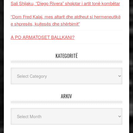
Sali Shijaku, “Diego Rivera” shqiptar i artit tonë kombëtar
“Dom Fred Kalaj, mes altarit dhe atdheut si hermeneutikë
e shpresës, kujtesës dhe shërbimit”
A PO ARMATOSET BALLKANI?
KATEGORITË
Kategoritë
ARKIV
Arkiv