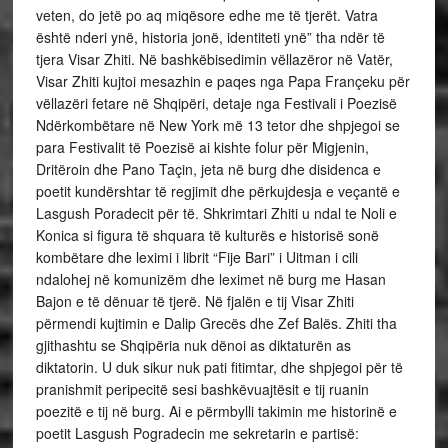
veten, do jetë po aq miqësore edhe me të tjerët. Vatra
është nderi ynë, historia jonë, identiteti ynë” tha ndër të
tjera Visar Zhiti. Në bashkëbisedimin vëllazëror në Vatër,
Visar Zhiti kujtoi mesazhin e paqes nga Papa Françeku për
vëllazëri fetare në Shqipëri, detaje nga Festivali i Poezisë
Ndërkombëtare në New York më 13 tetor dhe shpjegoi se
para Festivalit të Poezisë ai kishte folur për Migjenin,
Dritëroin dhe Pano Taçin, jeta në burg dhe disidenca e
poetit kundërshtar të regjimit dhe përkujdesja e veçantë e
Lasgush Poradecit për të. Shkrimtari Zhiti u ndal te Noli e
Konica si figura të shquara të kulturës e historisë sonë
kombëtare dhe leximi i librit “Fije Bari” i Uitman i cili
ndalohej në komunizëm dhe leximet në burg me Hasan
Bajon e të dënuar të tjerë. Në fjalën e tij Visar Zhiti
përmendi kujtimin e Dalip Grecës dhe Zef Balës. Zhiti tha
gjithashtu se Shqipëria nuk dënoi as diktaturën as
diktatorin. U duk sikur nuk pati fitimtar, dhe shpjegoi për të
pranishmit peripecitë sesi bashkëvuajtësit e tij ruanin
poezitë e tij në burg. Ai e përmbylli takimin me historinë e
poetit Lasgush Pogradecin me sekretarin e partisë: