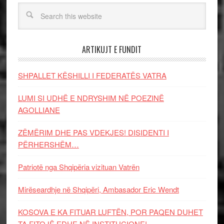
ARTIKUJT E FUNDIT
SHPALLET KËSHILLI I FEDERATËS VATRA
LUMI SI UDHË E NDRYSHIM NË POEZINË
AGOLLIANE
ZËMËRIM DHE PAS VDEKJES! DISIDENTI I
PËRHERSHËM…
Patriotë nga Shqipëria vizituan Vatrën
Mirëseardhje në Shqipëri, Ambasador Eric Wendt
KOSOVA E KA FITUAR LUFTËN, POR PAQEN DUHET
TA FITOJË EDHE NË INSTITUCIONE!