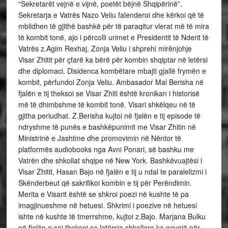
“Sekretarët vejnë e vijnë, poetët bëjnë Shqipërinë”.
Sekretarja e Vatrës Nazo Veliu falenderoi dhe kërkoi që të
mblidhen të gjithë bashkë për të paraqitur vlerat më të mira
të kombit tonë, ajo i përcolli urimet e Presidentit të Nderit të
Vatrës z.Agim Rexhaj. Zonja Veliu i shprehi mirënjohje
Visar Zhitit për çfarë ka bërë për kombin shqiptar në letërsi
dhe diplomaci. Disidenca kombëtare mbajti gjallë frymën e
kombit, përfundoi Zonja Veliu. Ambasador Mal Berisha në
fjalën e tij theksoi se Visar Zhiti është kronikan i historisë
më të dhimbshme të kombit tonë. Visari shkëlqeu në të
gjitha periudhat. Z.Berisha kujtoi në fjalën e tij episode të
ndryshme të punës e bashkëpunimit me Visar Zhitin në
Ministrinë e Jashtme dhe promovimin në Nëntor të
platformës audiobooks nga Avni Ponari, së bashku me
Vatrën dhe shkollat shqipe në New York. Bashkëvuajtësi i
Visar Zhitit, Hasan Bajo në fjalën e tij u ndal te paralelizmi i
Skënderbeut që sakrifikoi kombin e tij për Perëndimin.
Merita e Visarit është se shkroi poezi në kushte të pa
imagjinueshme në hetuesi. Shkrimi i poezive në hetuesi
ishte në kushte të tmerrshme, kujtoi z.Bajo. Marjana Bulku
në fjalën e saj theksoi se letërsia shkollore ka nevojë për