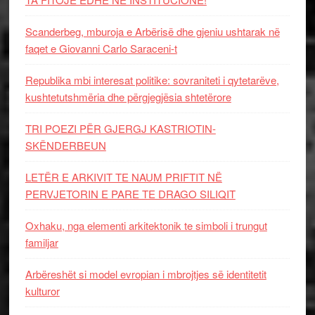
Scanderbeg, mburoja e Arbërisë dhe gjeniu ushtarak në
faqet e Giovanni Carlo Saraceni-t
Republika mbi interesat politike: sovraniteti i qytetarëve,
kushtetutshmëria dhe përgjegjësia shtetërore
TRI POEZI PËR GJERGJ KASTRIOTIN-
SKËNDERBEUN
LETËR E ARKIVIT TE NAUM PRIFTIT NË
PERVJETORIN E PARE TE DRAGO SILIQIT
Oxhaku, nga elementi arkitektonik te simboli i trungut
familjar
Arbëreshët si model evropian i mbrojtjes së identitetit
kulturor