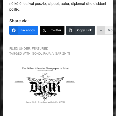
në këtë festival poezie, si poet, autor, diplomat dhe disident
politik.
Share via:
Facebook
Twitter
Copy Link
More
FILED UNDER:
FEATURED
TAGGED WITH:
SOKOL PAJA
,
VISAR ZHITI