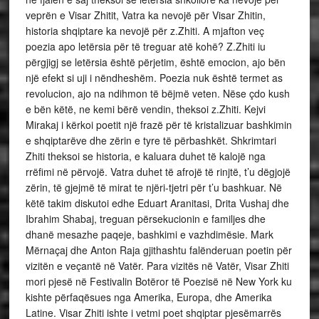
veprën e Visar Zhitit, Vatra ka nevojë për Visar Zhitin,
historia shqiptare ka nevojë për z.Zhiti. A mjafton veç
poezia apo letërsia për të treguar atë kohë? Z.Zhiti iu
përgjigj se letërsia është përjetim, është emocion, ajo bën
një efekt si uji i nëndheshëm. Poezia nuk është termet as
revolucion, ajo na ndihmon të bëjmë veten. Nëse çdo kush
e bën këtë, ne kemi bërë vendin, theksoi z.Zhiti. Kejvi
Mirakaj i kërkoi poetit një frazë për të kristalizuar bashkimin
e shqiptarëve dhe zërin e tyre të përbashkët. Shkrimtari
Zhiti theksoi se historia, e kaluara duhet të kalojë nga
rrëfimi në përvojë. Vatra duhet të afrojë të rinjtë, t’u dëgjojë
zërin, të gjejmë të mirat te njëri-tjetri për t’u bashkuar. Në
këtë takim diskutoi edhe Eduart Aranitasi, Drita Vushaj dhe
Ibrahim Shabaj, treguan përsekucionin e familjes dhe
dhanë mesazhe paqeje, bashkimi e vazhdimësie. Mark
Mërnaçaj dhe Anton Raja gjithashtu falënderuan poetin për
vizitën e veçantë në Vatër. Para vizitës në Vatër, Visar Zhiti
mori pjesë në Festivalin Botëror të Poezisë në New York ku
kishte përfaqësues nga Amerika, Europa, dhe Amerika
Latine. Visar Zhiti ishte i vetmi poet shqiptar pjesëmarrës