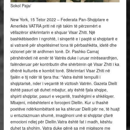
Sokol Paja/
New York, 15 Tetor 2022 – Federata Pan-Shqiptare e
Amerikës VATRA priti në një takim të përzemërt e
vëllazëror shkrimtarin e shquar Visar Zhiti. Një
bashkëbisedim i ngrohtë, i sinqertë e i paqtë si shqiptarë e
si vatranë për shqetësimet tona të përbashkëta, idetë dhe
vizionet për të ardhmen tonë. Dr. Pashko Camaj
përshëndeti në emër të Vatrës duke i uruar mirëseardhjen,
falënderuar për kontributin dhe shërbimin që Visar Zhiti i ka
dhënë kulturës e kombit tonë. Shkrimtari Visar Zhiti në
fjalën e tij ndër të tjera tha: “Vatra është tempulli i
shqiptarisë, nder i veçantë të vizitosh Vatrën. Gazeta Dielli
është pasuri që duhet mbajtur, aty është fjala shqipe,
shpirti shqiptar, pasuri e veçantë, trashëgimi e shkëlqyer.
Mbajeni, mbështeteni e forcojeni Diellin. Kur u thashë
poetëve ndërkombëtarë se ka shkruar Dielli për ne, të huajt
u entuziazmuan shumë, imagjinoni unë si shqiptar çfarë
emocioni ndiej për Diellin.Vatra është fat i madh, kështu
duhet ta shohim. Vatra duke qënë sa më miqësore me