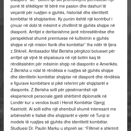
punë të shkëlqyer të bërë me pasion dhe dashuri të
veçantë për ruajtjen e gjuhës, historisë dhe identitetit
kombëtar të shqiptarëve. Ky punim është një kontribut i
çmuar në dobi të mësimit e zhvillimit të gjuhës shqipe në
diasporë. Arritjet e deritanishme janë mbresëlënëse dhe
perspektivat shumë premtuese në kultivimin e gjuhës
shqipe si një mision fisnik dhe kombëtar” tha ndër të tjera
z.Shkreli. Ambasador Mal Berisha përgëzoi botueset për
arritjet që vijnë të shpalosura në një botim kaq të
rëndësishëm për mësimin shqip në diasporën e Amerikës.
Z.Berisha u ndal të rëndësia e ruajtjes së gjuhës shqipe
dhe identitetin kombëtar shqiptar në diasporë dhe rëndësia
e figurave kombëtare si pikë referimi për shqiptarët e
diasporës. Z.Berisha solli për pjesëmarrësit një
eksperiencë personale gjatë shërbimit diplomatik në
Londër kur u vendos busti i Heroit Kombëtar Gjergj
Kastriotit. Ai solli edhe një shembull shumë interesant me
arbëreshët e Italisë dhe shqiptarët e vjetër në Turqi si
modele të ruajtjes së gjuhës dhe identitetit kombëtar.
Studiuesi Dr. Paulin Marku u shpreh se: “Fillimet e shkrimit