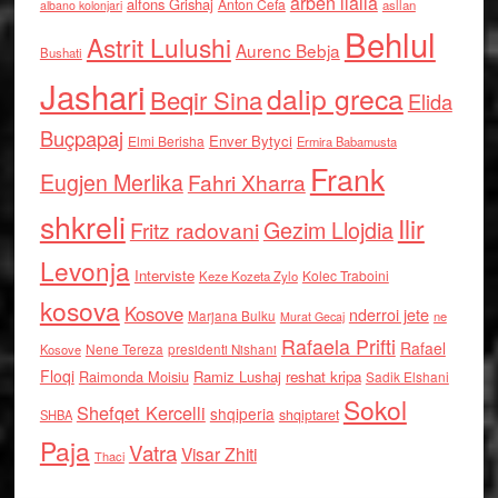
arben llalla
alfons Grishaj
Anton Cefa
asllan
albano kolonjari
Behlul
Astrit Lulushi
Aurenc Bebja
Bushati
Jashari
dalip greca
Beqir Sina
Elida
Buçpapaj
Enver Bytyci
Elmi Berisha
Ermira Babamusta
Frank
Eugjen Merlika
Fahri Xharra
shkreli
Ilir
Gezim Llojdia
Fritz radovani
Levonja
Interviste
Kolec Traboini
Keze Kozeta Zylo
kosova
Kosove
nderroi jete
Marjana Bulku
ne
Murat Gecaj
Rafaela Prifti
Rafael
Nene Tereza
Kosove
presidenti Nishani
Floqi
Raimonda Moisiu
Ramiz Lushaj
reshat kripa
Sadik Elshani
Sokol
Shefqet Kercelli
shqiperia
shqiptaret
SHBA
Paja
Vatra
Visar Zhiti
Thaci