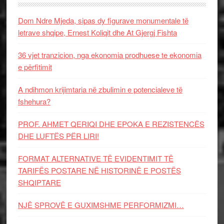
Dom Ndre Mjeda, sipas dy figurave monumentale të
letrave shqipe, Ernest Koliqit dhe At Gjergj Fishta
36 vjet tranzicion, nga ekonomia prodhuese te ekonomia
e përfitimit
A ndihmon krijimtaria në zbulimin e potencialeve të
fshehura?
PROF. AHMET QERIQI DHE EPOKA E REZISTENCЁS
DHE LUFTЁS PЁR LIRI!
FORMAT ALTERNATIVE TË EVIDENTIMIT TË
TARIFËS POSTARE NË HISTORINË E POSTËS
SHQIPTARE
NJË SPROVË E GUXIMSHME PERFORMIZMI…