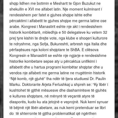
shqip lidhen me botimin e Mesharit te Gjon Buzukut ne
shekullin e XVI me alfabet latin. Nje moment kulminant i
rendesishem per fatet e gjuhes shqipe ishte edhe
përcaktimi i alfabetit te gjuhes shqipe me germa latine ose
arabe. Kongresi i Manastirit eshte nje akt i rendesishem
historik kombëtarë, mbledhja e 50 delegateve ku vetem 32
prej tyre kishin te drejte vote, nga klube e shoqeri kulturore
te ndryshme, nga Sofja, Bukureshti, arbresh nga Italia dhe
përfaqësues nga koloni shqiptare te ShBA. E cilësova
Kongresin e Manastirit se eshte nje ngjarje e rendesishme
historike kombetare sepse aty u përcaktua unifikimi i
alfabetit dhe u hartua programi kombëtar shqiptar dhe u
vendos nje alfabeti me germa latine ne rrugëtimin historik
“Një komb, një gjuhë” tha ndër të tjera studiuesi Dr. Paulin
Marku. Doktorante Arjeta Ferlushkaj u shpreh se: “Ky libër i
kushtohet të gjithë mësuesve dhe dashamirësve të gjuhës
e kultures shqiptare, në mënyrë të veçantë atyre të
diasporës, kudo ku ata jetojnë e veprojnë. Nuk kemi synuar
të bëjmë një libër-abetare, as nuk kemi pretenduar se libri
do të shterronte të gjitha problematikat që ngërthen