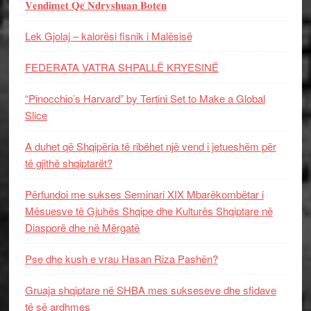
𝐕𝐞𝐧𝐝𝐢𝐦𝐞𝐭 𝐐𝐞̈ 𝐍𝐝𝐫𝐲𝐬𝐡𝐮𝐚𝐧 𝐁𝐨𝐭𝐞̈𝐧
Lek Gjolaj – kalorësi fisnik i Malësisë
FEDERATA VATRA SHPALLË KRYESINË
“Pinocchio’s Harvard” by Tertini Set to Make a Global
Slice
A duhet që Shqipëria të ribëhet një vend i jetueshëm për
të gjithë shqiptarët?
Përfundoi me sukses Seminari XIX Mbarëkombëtar i
Mësuesve të Gjuhës Shqipe dhe Kulturës Shqiptare në
Diasporë dhe në Mërgatë
Pse dhe kush e vrau Hasan Riza Pashën?
Gruaja shqiptare në SHBA mes sukseseve dhe sfidave
të së ardhmes