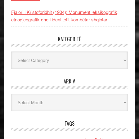
Fjalori i Kristoforidhit (1904): Monument leksikografik,
etnogjeografik dhe i identitetit kombëtar shqiptar
KATEGORITË
Kategoritë
ARKIV
Arkiv
TAGS