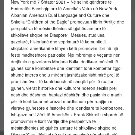
New York më 7 Shtator 2021 – Në selinë qëndrore të
Federatës Panshqiptare të Amerikës Vatra në New York,
Albanian-American Dual Language and Culture dhe
Shkolla “Children of the Eagle” promovuan librin “Arritje dhe
perspektiva të mësimdhënies së gjuhës amtare të
shkollave shqipe në Diasporë”. Mësues, studiues,
gazetarë, historianë dhe veprimtarë të komunitetit
shqiptaro-amerikanë e kthyen këtë promovim libri në një
festë madhështore patriotike. Një mbrëmje e veçantë nën
drejtimin e gazetares Marjana Bulku dedikuar mësimit të
gjuhës sonë kombëtare dhe identitetit tonë kombëtar zgjoi
shumë interes dhe u mirëprit jashtëzakonisht mirë prej të
pranishmëve. Të kontribuosh në shoqëri për të ruajtur
gjuhën, vlerat historike dhe kulturore nderon secilin prej
nesh dhe dëshmon haptazi dëshirën dhe pasionin e madh
për të kontribuar në brezat e ardhshem për ruajtjen e
vlerave gjuhësore e historike dhe idenditare të kombit tonë.
Ish-gazetari i Zërit të Amerikës z.Frank Shkreli u shpreh në
promovimin e librit “Arritje dhe perspektiva të
mësimdhënies së gjuhës amtare të shkollave shqipe në
Diasporë” se: “Botimi që sot promovojmë përmbledh një