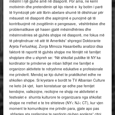
mësimi i një gjuhe amë në diasporë. Por ama, ne kemi
motivimin dhe pretendimin që kjo nismë e ky botim i parë
të frymëzojë për atë librin-abetare shumë të dëshiruar për
mësuesit në diasporë dhe aspirojmë e punojmë që të
kontribuojmë në zvogëlimin e pengesave, vështirësive dhe
problematikave që hasen gjatë mësimdhënies dhe
mësimnxënies së gjuhës shqipe në diasporë, me fokus më
të përqëndruar në atë të Amerikës” shpregoi Doktorante
Arjeta Ferlushkaj. Zonja Mimoza Hasanbelliu analizoi disa
faktorë të raportit të gjuhës shqipe me fëmijët në familjet
shqiptare dhe u shpreh se: “Në shkollat publike të NY ka
kordinator te prinderve qe mban lidhjet me familjet e
organizon aktivitete te ndryshme edukative e profesionale
me prinderit. Mendoj se kjo duhet te praktikohet edhe ne
shkollen shqipe. Si kryetare e bordit te TV Albanian Culture
ne keto 24 vjet, kam konstatuar qe edhe pse femijet
kendojne, vallezojne, recitojne ne shqip ne aktivitetet e
festivalet e shumta kulturore te organizuara nga shkollat
shqipe ne rrethet e te tre shteteve (NY< NJ< CT), kur vjen
moment te komunikojne me prindin para, gjate apo pas
shfaqjes ata preferojne te perdorin gjuhen angleze” citoi