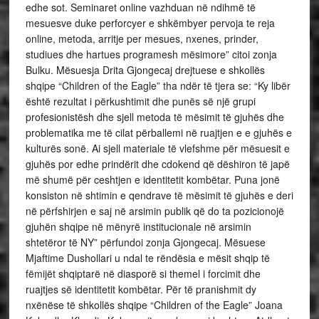
edhe sot. Seminaret online vazhduan në ndihmë të
mesuesve duke perforcyer e shkëmbyer pervoja te reja
online, metoda, arritje per mesues, nxenes, prinder,
studiues dhe hartues programesh mësimore” citoi zonja
Bulku. Mësuesja Drita Gjongecaj drejtuese e shkollës
shqipe “Children of the Eagle” tha ndër të tjera se: “Ky libër
është rezultat i përkushtimit dhe punës së një grupi
profesionistësh dhe sjell metoda të mësimit të gjuhës dhe
problematika me të cilat përballemi në ruajtjen e e gjuhës e
kulturës sonë. Ai sjell materiale të vlefshme për mësuesit e
gjuhës por edhe prindërit dhe cdokend që dëshiron të japë
më shumë për ceshtjen e identitetit kombëtar. Puna jonë
konsiston në shtimin e qendrave të mësimit të gjuhës e deri
në përfshirjen e saj në arsimin publik që do ta pozicionojë
gjuhën shqipe në mënyrë institucionale në arsimin
shtetëror të NY” përfundoi zonja Gjongecaj. Mësuese
Mjaftime Dushollari u ndal te rëndësia e mësit shqip të
fëmijët shqiptarë në diasporë si themel i forcimit dhe
ruajtjes së identitetit kombëtar. Për të pranishmit dy
nxënëse të shkollës shqipe “Children of the Eagle” Joana