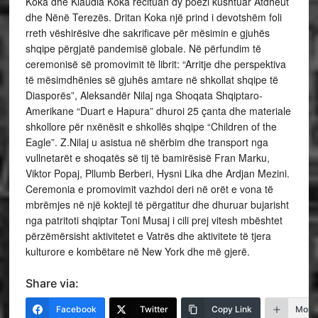
Koka dhe Klaudia Koka recituan dy poezi kushtuar Atdheut
dhe Nënë Terezës. Dritan Koka një prind i devotshëm foli
rreth vëshirësive dhe sakrificave për mësimin e gjuhës
shqipe përgjatë pandemisë globale. Në përfundim të
ceremonisë së promovimit të librit: “Arritje dhe perspektiva
të mësimdhënies së gjuhës amtare në shkollat shqipe të
Diasporës”, Aleksandër Nilaj nga Shoqata Shqiptaro-
Amerikane “Duart e Hapura” dhuroi 25 çanta dhe materiale
shkollore për nxënësit e shkollës shqipe “Children of the
Eagle”. Z.Nilaj u asistua në shërbim dhe transport nga
vullnetarët e shoqatës së tij të bamirësisë Fran Marku,
Viktor Popaj, Pllumb Berberi, Hysni Lika dhe Ardjan Mezini.
Ceremonia e promovimit vazhdoi deri në orët e vona të
mbrëmjes në një koktejl të përgatitur dhe dhuruar bujarisht
nga patritoti shqiptar Toni Musaj i cili prej vitesh mbështet
përzëmërsisht aktivitetet e Vatrës dhe aktivitete të tjera
kulturore e kombëtare në New York dhe më gjerë.
Share via:
Facebook
Twitter
Copy Link
More