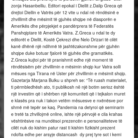
zonja Hasanbelliu. Editori epokal i Diellit z.Dalip Greca që
drejtoi Diellin e Vatrës për 12 vite u ndal në rëndësinë e
zhvillimit dhe mësimit të gjuhës shqipe në diasporën e
Amerikës dhe përpjekjet e pandërprera të Federatës
Panshqiptare të Amerikës Vatra. Z.Greca u ndal te dy
editorët e Diellit, Kostë Çekrezi dhe Nelo Drizari të cilët
kanë dhënë një ndihmë të jashtëzakonshme për gjuhën
shqipe duke botuar fjalorë të gjuhës dhe gramatikës.
Z.Greca kujtoi për të pranishmit edhe një moment të
rëndësisëm për zhvillimin e mësimin shqip kur Vatra solli
mësues nga Tirana në Uster për zhvillimin e mësimit shqip.
Gazetarja Marjana Bulku u shpreh se: “Të ruash materialet,
ti përmbledhësh ato, ti publikosh nê një botim serioz është
një investim që i shërben një komuniteti që i tejkalon muret
e klasēs pra nuk i takon vetëm mêsuesve e nxënësve por
shmë më tepër se kaq. Pandemia na detyroi që seminarin
e tretë ta zhvillojmë online, ishte një përvojë e cila krahas
vështirësive na mundësoi prezencën e personaliteteve të
cilët nuk do kishim patur rast ti kishim fizikisht prezent
ndofta edhe per arsyje distancash dy prej tyre sot i kemi