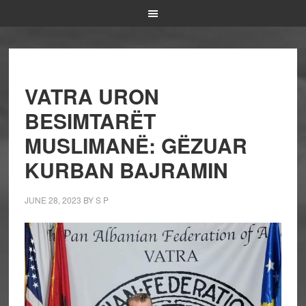
VATRA URON
BESIMTARËT
MUSLIMANË: GËZUAR
KURBAN BAJRAMIN
JUNE 28, 2023
BY
S P