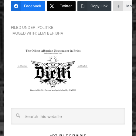
Facebook
Twitter
Copy Link
More
FILED UNDER:
POLITIKE
TAGGED WITH:
ELMI BERISHA