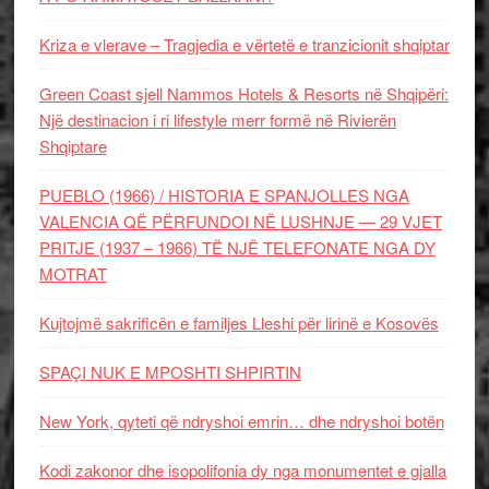
Kriza e vlerave – Tragjedia e vërtetë e tranzicionit shqiptar
Green Coast sjell Nammos Hotels & Resorts në Shqipëri:
Një destinacion i ri lifestyle merr formë në Rivierën
Shqiptare
PUEBLO (1966) / HISTORIA E SPANJOLLES NGA
VALENCIA QË PËRFUNDOI NË LUSHNJE — 29 VJET
PRITJE (1937 – 1966) TË NJË TELEFONATE NGA DY
MOTRAT
Kujtojmë sakrificën e familjes Lleshi për lirinë e Kosovës
SPAÇI NUK E MPOSHTI SHPIRTIN
New York, qyteti që ndryshoi emrin… dhe ndryshoi botën
Kodi zakonor dhe isopolifonia dy nga monumentet e gjalla