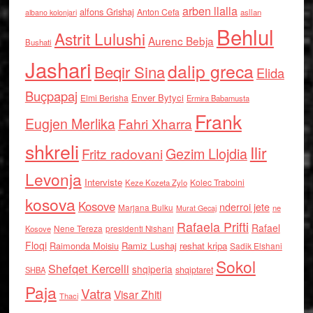
arben llalla
alfons Grishaj
Anton Cefa
asllan
albano kolonjari
Behlul
Astrit Lulushi
Aurenc Bebja
Bushati
Jashari
dalip greca
Beqir Sina
Elida
Buçpapaj
Enver Bytyci
Elmi Berisha
Ermira Babamusta
Frank
Eugjen Merlika
Fahri Xharra
shkreli
Ilir
Gezim Llojdia
Fritz radovani
Levonja
Interviste
Kolec Traboini
Keze Kozeta Zylo
kosova
Kosove
nderroi jete
Marjana Bulku
ne
Murat Gecaj
Rafaela Prifti
Rafael
Nene Tereza
Kosove
presidenti Nishani
Floqi
Raimonda Moisiu
Ramiz Lushaj
reshat kripa
Sadik Elshani
Sokol
Shefqet Kercelli
shqiperia
shqiptaret
SHBA
Paja
Vatra
Visar Zhiti
Thaci