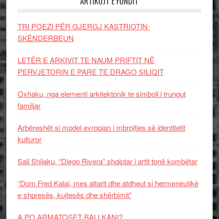
ARTIKUJT E FUNDIT
TRI POEZI PËR GJERGJ KASTRIOTIN-
SKËNDERBEUN
LETËR E ARKIVIT TE NAUM PRIFTIT NË
PERVJETORIN E PARE TE DRAGO SILIQIT
Oxhaku, nga elementi arkitektonik te simboli i trungut
familjar
Arbëreshët si model evropian i mbrojtjes së identitetit
kulturor
Sali Shijaku, “Diego Rivera” shqiptar i artit tonë kombëtar
“Dom Fred Kalaj, mes altarit dhe atdheut si hermeneutikë
e shpresës, kujtesës dhe shërbimit”
A PO ARMATOSET BALLKANI?