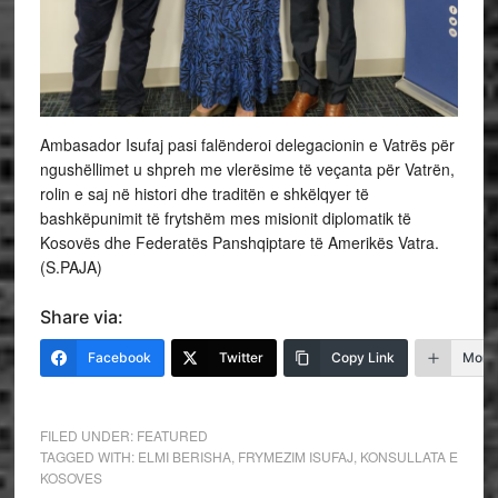
Ambasador Isufaj pasi falënderoi delegacionin e Vatrës për
ngushëllimet u shpreh me vlerësime të veçanta për Vatrën,
rolin e saj në histori dhe traditën e shkëlqyer të
bashkëpunimit të frytshëm mes misionit diplomatik të
Kosovës dhe Federatës Panshqiptare të Amerikës Vatra.
(S.PAJA)
Share via:
Facebook
Twitter
Copy Link
More
FILED UNDER:
FEATURED
TAGGED WITH:
ELMI BERISHA
,
FRYMEZIM ISUFAJ
,
KONSULLATA E
KOSOVES