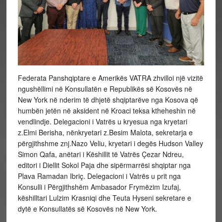
Federata Panshqiptare e Amerikës VATRA zhvilloi një vizitë
ngushëllimi në Konsullatën e Republikës së Kosovës në
New York në nderim të dhjetë shqiptarëve nga Kosova që
humbën jetën në aksident në Kroaci teksa ktheheshin në
vendlindje. Delegacioni i Vatrës u kryesua nga kryetari
z.Elmi Berisha, nënkryetari z.Besim Malota, sekretarja e
përgjithshme znj.Nazo Veliu, kryetari i degës Hudson Valley
Simon Qafa, anëtari i Këshillit të Vatrës Çezar Ndreu,
editori i Diellit Sokol Paja dhe sipërmarrësi shqiptar nga
Plava Ramadan Ibriç. Delegacioni i Vatrës u prit nga
Konsulli i Përgjithshëm Ambasador Frymëzim Izufaj,
këshilltari Lulzim Krasniqi dhe Teuta Hyseni sekretare e
dytë e Konsullatës së Kosovës në New York.