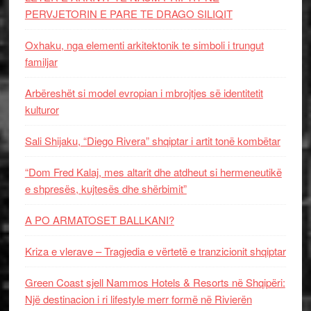
PERVJETORIN E PARE TE DRAGO SILIQIT
Oxhaku, nga elementi arkitektonik te simboli i trungut
familjar
Arbëreshët si model evropian i mbrojtjes së identitetit
kulturor
Sali Shijaku, “Diego Rivera” shqiptar i artit tonë kombëtar
“Dom Fred Kalaj, mes altarit dhe atdheut si hermeneutikë
e shpresës, kujtesës dhe shërbimit”
A PO ARMATOSET BALLKANI?
Kriza e vlerave – Tragjedia e vërtetë e tranzicionit shqiptar
Green Coast sjell Nammos Hotels & Resorts në Shqipëri:
Një destinacion i ri lifestyle merr formë në Rivierën