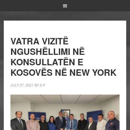
VATRA VIZITË
NGUSHËLLIMI NË
KONSULLATËN E
KOSOVËS NË NEW YORK
JULY 27, 2021
BY
S P