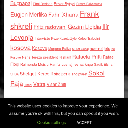
Buçpapaj
Enver Bytyci
Elmi Berisha
Ermira Babamusta
Frank
Eugjen Merlika
Fahri Xharra
shkreli
Ilir
Gezim Llojdia
Fritz radovani
Levonja
Interviste
Kolec Traboini
Keze Kozeta Zylo
kosova
Kosove
nderroi jete
Marjana Bulku
ne
Murat Gecaj
Rafaela Prifti
Rafael
Nene Tereza
Kosove
presidenti Nishani
Floqi
Raimonda Moisiu
Ramiz Lushaj
reshat kripa
Sadik Elshani
Sokol
Shefqet Kercelli
shqiperia
shqiptaret
SHBA
Paja
Vatra
Visar Zhiti
Thaci
This website uses cookies to improve your experience. We'll
assume you're ok with this, but you can opt-out if you wish.
Cookie settings
Log in
ACCEPT