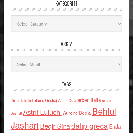
KATEGORITË
Kategoritë
ARKIV
Arkiv
TAGS
arben llalla
alfons Grishaj
Anton Cefa
asllan
albano kolonjari
Behlul
Astrit Lulushi
Aurenc Bebja
Bushati
Jashari
dalip greca
Beqir Sina
Elida