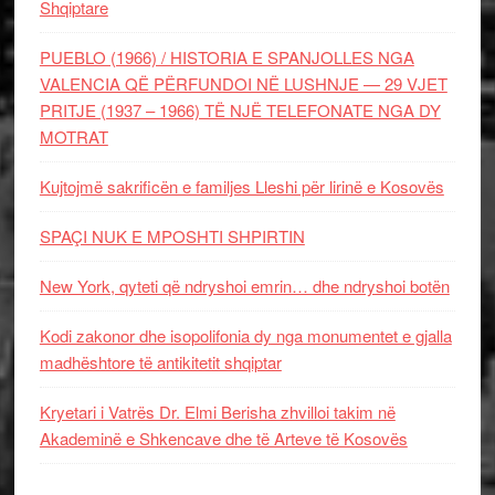
Shqiptare
PUEBLO (1966) / HISTORIA E SPANJOLLES NGA
VALENCIA QË PËRFUNDOI NË LUSHNJE — 29 VJET
PRITJE (1937 – 1966) TË NJË TELEFONATE NGA DY
MOTRAT
Kujtojmë sakrificën e familjes Lleshi për lirinë e Kosovës
SPAÇI NUK E MPOSHTI SHPIRTIN
New York, qyteti që ndryshoi emrin… dhe ndryshoi botën
Kodi zakonor dhe isopolifonia dy nga monumentet e gjalla
madhështore të antikitetit shqiptar
Kryetari i Vatrës Dr. Elmi Berisha zhvilloi takim në
Akademinë e Shkencave dhe të Arteve të Kosovës