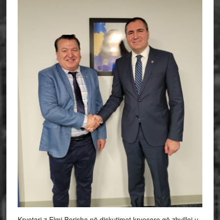
Kryetari z.Elmi Berisha në diskutimet kryesore që zhvilloi u