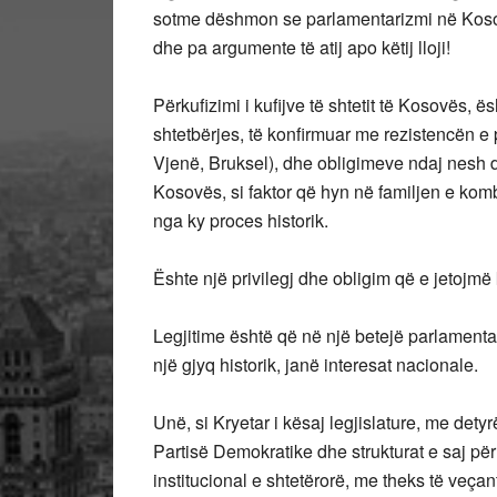
sotme dëshmon se parlamentarizmi në Kosovë
dhe pa argumente të atij apo këtij lloji!
Përkufizimi i kufijve të shtetit të Kosovës, ë
shtetbërjes, të konfirmuar me rezistencën e 
Vjenë, Bruksel), dhe obligimeve ndaj nesh d
Kosovës, si faktor që hyn në familjen e kom
nga ky proces historik.
Ështe një privilegj dhe obligim që e jetojmë 
Legjitime është që në një betejë parlamenta
një gjyq historik, janë interesat nacionale.
Unë, si Kryetar i kësaj legjislature, me dety
Partisë Demokratike dhe strukturat e saj për
institucional e shtetërorë, me theks të veça