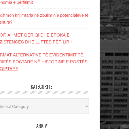
nomia e përfitimit
dihmon krijimtaria në zbulimin e potencialeve të
ehura?
OF. AHMET QERIQI DHE EPOKA E
ZISTENCЁS DHE LUFTЁS PЁR LIRI!
RMAT ALTERNATIVE TË EVIDENTIMIT TË
RIFËS POSTARE NË HISTORINË E POSTËS
QIPTARE
KATEGORITË
egoritë
ARKIV