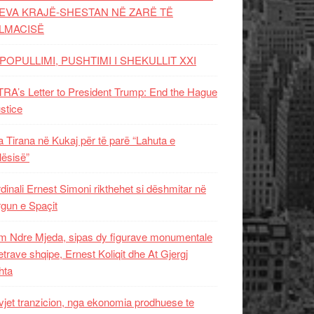
EVA KRAJË-SHESTAN NË ZARË TË
LMACISË
POPULLIMI, PUSHTIMI I SHEKULLIT XXI
RA’s Letter to President Trump: End the Hague
ustice
 Tirana në Kukaj për të parë “Lahuta e
ësisë”
dinali Ernest Simoni rikthehet si dëshmitar në
gun e Spaçit
 Ndre Mjeda, sipas dy figurave monumentale
letrave shqipe, Ernest Koliqit dhe At Gjergj
hta
vjet tranzicion, nga ekonomia prodhuese te