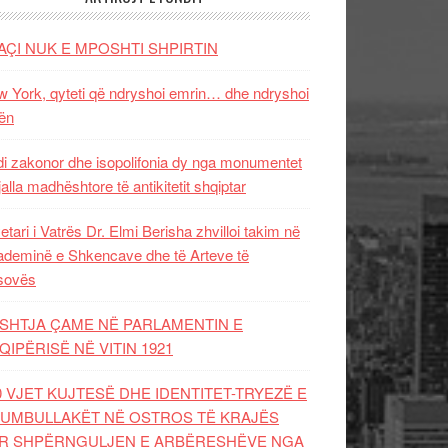
AÇI NUK E MPOSHTI SHPIRTIN
 York, qyteti që ndryshoi emrin… dhe ndryshoi
ën
i zakonor dhe isopolifonia dy nga monumentet
jalla madhështore të antikitetit shqiptar
etari i Vatrës Dr. Elmi Berisha zhvilloi takim në
deminë e Shkencave dhe të Arteve të
sovës
SHTJA ÇAME NË PARLAMENTIN E
QIPËRISË NË VITIN 1921
0 VJET KUJTESË DHE IDENTITET-TRYEZË E
UMBULLAKËT NË OSTROS TË KRAJËS
R SHPËRNGULJEN E ARBËRESHËVE NGA