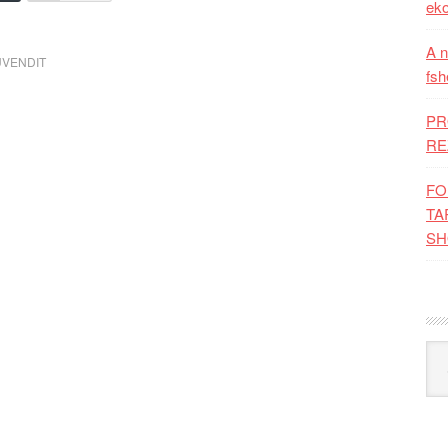
eko
A n
UVENDIT
fsh
PR
RE
FO
TA
SH
Kat