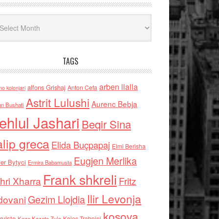
iv
TAGS
arben llalla
alfons Grishaj
Anton Cefa
no kolonjari
Astrit Lulushi
Aurenc Bebja
an Bushati
ehlul Jashari
Beqir Sina
alip greca
Elida Buçpapaj
Elmi Berisha
Eugjen Merlika
er Bytyci
Ermira Babamusta
Frank shkreli
hri Xharra
Fritz
Ilir Levonja
Gezim Llojdia
dovani
kosova
rviste
Kolec Traboini
Keze Kozeta Zylo