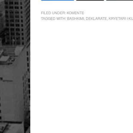
FILED UNDER:
KOMENTE
TAGGED WITH:
BASHKIMI
,
DEKLARATE
,
KRYETARI I K