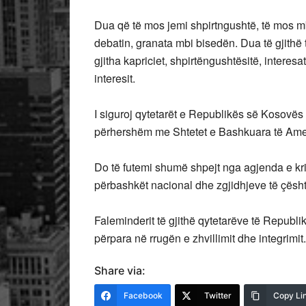
Dua që të mos jemi shpirtngushtë, të mos m
debatin, granata mbi bisedën. Dua të gjithë 
gjitha kapriciet, shpirtëngushtësitë, interes
interesit.
I siguroj qytetarët e Republikës së Kosovës s
përhershëm me Shtetet e Bashkuara të Ame
Do të futemi shumë shpejt nga agjenda e kri
përbashkët nacional dhe zgjidhjeve të çësht
Faleminderit të gjithë qytetarëve të Repub
përpara në rrugën e zhvillimit dhe integrimit.
Share via:
Facebook
Twitter
Copy Li