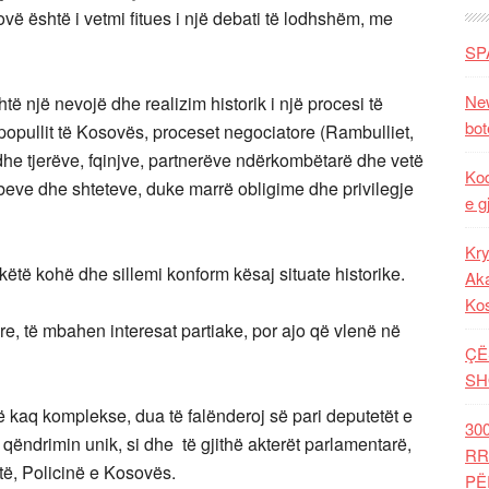
 është i vetmi fitues i një debati të lodhshëm, me
SP
New
shtë një nevojë dhe realizim historik i një procesi të
bot
popullit të Kosovës, proceset negociatore (Rambulliet,
he tjerëve, fqinjve, partnerëve ndërkombëtarë dhe vetë
Kod
beve dhe shteteve, duke marrë obligime dhe privilegje
e g
Kry
këtë kohë dhe sillemi konform kësaj situate historike.
Aka
Ko
re, të mbahen interesat partiake, por ajo që vlenë në
ÇË
SH
rë kaq komplekse, dua të falënderoj së pari deputetët e
30
 qëndrimin unik, si dhe të gjithë akterët parlamentarë,
RR
ntë, Policinë e Kosovës.
PË