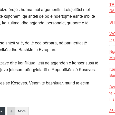
TR
bizotërojë zhurma mbi argumentin. Lotsjellësi mbi
DA
të kujtohemi që shteti që po e ndërtojmë është mbi të
SH
at, kalkulimet dhe agjendat personale, grupore e të
VAT
Inj
e shteti ynë, do të ecë përpara, në partneritet të
rikës dhe Bashkimin Evropian.
Nga
Mal
zave dhe konfliktualitetit në agjendën e konsensusit të
Kar
jeve jetësore për qytetarët e Republikës së Kosovës.
Bur
likës së Kosovës. Vetëm të bashkuar, mund të ecim
Dom
të 
Fis
36 
nk
More