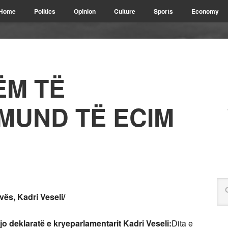
Home
Politics
Opinion
Culture
Sports
Economy
ËM TË
MUND TË ECIM
vës, Kadri Veseli/
 deklaratë e kryeparlamentarit Kadri Veseli:
Dita e