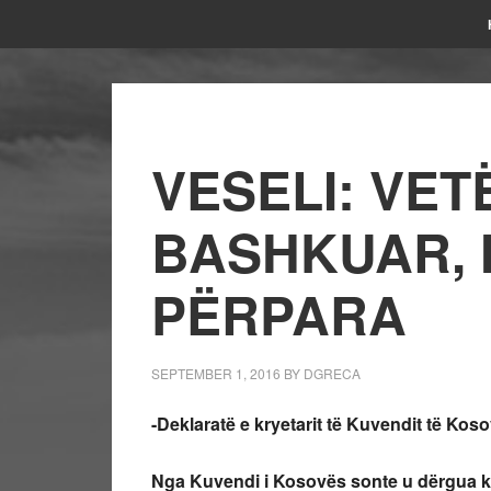
VESELI: VET
BASHKUAR, 
PËRPARA
SEPTEMBER 1, 2016
BY
DGRECA
-Deklaratë e kryetarit të Kuvendit të Koso
Nga Kuvendi i Kosovës sonte u dërgua kjo