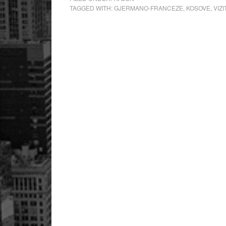
TAGGED WITH:
GJERMANO-FRANCEZE
,
KOSOVE
,
VIZI