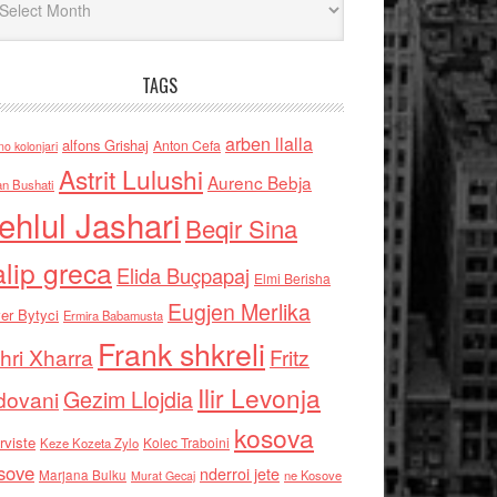
TAGS
arben llalla
alfons Grishaj
Anton Cefa
no kolonjari
Astrit Lulushi
Aurenc Bebja
an Bushati
ehlul Jashari
Beqir Sina
alip greca
Elida Buçpapaj
Elmi Berisha
Eugjen Merlika
er Bytyci
Ermira Babamusta
Frank shkreli
hri Xharra
Fritz
Ilir Levonja
Gezim Llojdia
dovani
kosova
rviste
Kolec Traboini
Keze Kozeta Zylo
sove
nderroi jete
Marjana Bulku
ne Kosove
Murat Gecaj