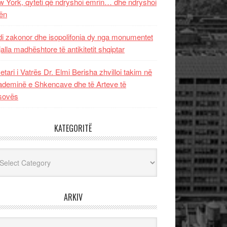
 York, qyteti që ndryshoi emrin… dhe ndryshoi
ën
i zakonor dhe isopolifonia dy nga monumentet
jalla madhështore të antikitetit shqiptar
etari i Vatrës Dr. Elmi Berisha zhvilloi takim në
deminë e Shkencave dhe të Arteve të
sovës
KATEGORITË
egoritë
ARKIV
iv