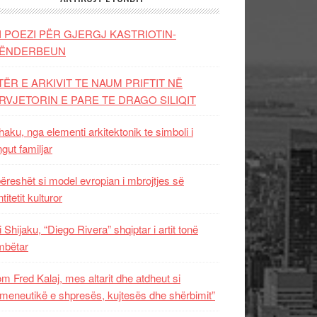
I POEZI PËR GJERGJ KASTRIOTIN-
ËNDERBEUN
TËR E ARKIVIT TE NAUM PRIFTIT NË
RVJETORIN E PARE TE DRAGO SILIQIT
aku, nga elementi arkitektonik te simboli i
ngut familjar
ëreshët si model evropian i mbrojtjes së
titetit kulturor
i Shijaku, “Diego Rivera” shqiptar i artit tonë
mbëtar
m Fred Kalaj, mes altarit dhe atdheut si
meneutikë e shpresës, kujtesës dhe shërbimit”