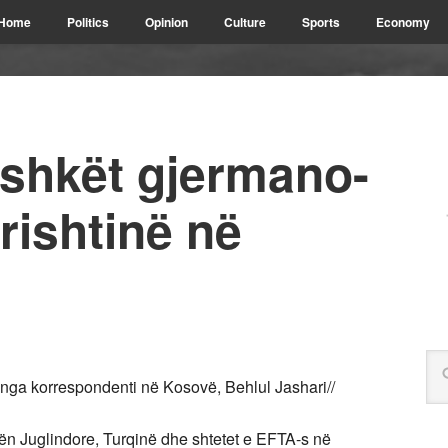
Home
Politics
Opinion
Culture
Sports
Economy
ashkët gjermano-
rishtinë në
ga korrespondenti në Kosovë, Behlul Jashari//
ën Juglindore, Turqinë dhe shtetet e EFTA-s në