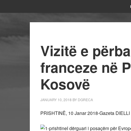
Vizitë e përb
franceze në P
Kosovë
JANUARY 10, 2018
BY
DGRECA
PRISHTINË, 10 Janar 2018-Gazeta DIELLI n
I dërguari i posaçëm për Evrop