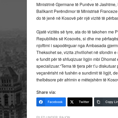
Ministrinë Gjermane të Punëve të Jashtme, D
Ballkanit Perëndimor të Ministrisë Francez
do të jenë në Kosovë për një vizitë të përb
Gjatë vizitës së tyre, ata do të takohen me 
Republikës së Kosovës, si dhe me përfaqësues
njoftimi i sapodërguar nga Ambasada gjerm
Theksohet se, vizita zhvillohet në sfondin 
e fundit për të shfuqizuar ligjin mbi Dhomat
specializuar.“Tema të tjera për t’u diskutu
veçanërisht në fushën e sundimit të ligjit, d
thelbësore për afrimin e mëtejshëm të Kosov
Share via:
Facebook
Twitter
Copy Li
FILED UNDER:
RAJON