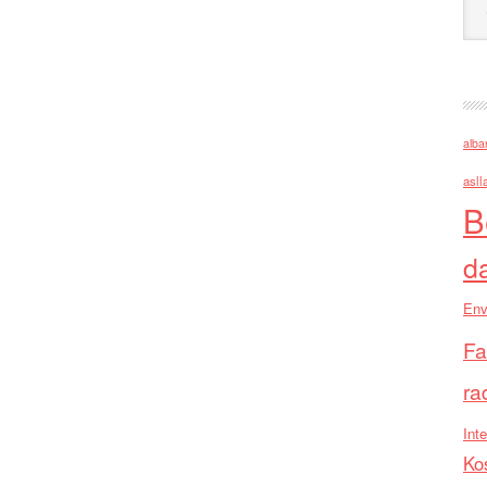
alba
asll
B
d
Env
Fa
ra
Inte
Ko