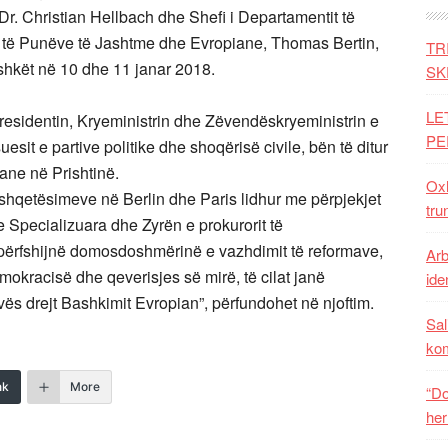
r. Christian Hellbach dhe Shefi i Departamentit të
e të Punëve të Jashtme dhe Evropiane, Thomas Bertin,
TR
ashkët në 10 dhe 11 janar 2018.
SK
LE
Presidentin, Kryeministrin dhe Zëvendëskryeministrin e
PE
it e partive politike dhe shoqërisë civile, bën të ditur
ane në Prishtinë.
Oxh
e shqetësimeve në Berlin dhe Paris lidhur me përpjekjet
tru
 e Specializuara dhe Zyrën e prokurorit të
ar përfshijnë domosdoshmërinë e vazhdimit të reformave,
Arb
emokracisë dhe qeverisjes së mirë, të cilat janë
iden
ës drejt Bashkimit Evropian”, përfundohet në njoftim.
Sal
ko
nk
More
“Do
her