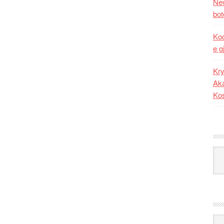
New
bot
Kod
e g
Kry
Aka
Ko
Kat
Ark