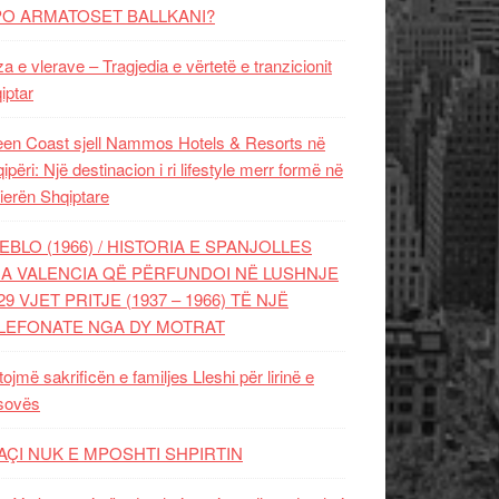
PO ARMATOSET BALLKANI?
za e vlerave – Tragjedia e vërtetë e tranzicionit
iptar
en Coast sjell Nammos Hotels & Resorts në
ipëri: Një destinacion i ri lifestyle merr formë në
ierën Shqiptare
EBLO (1966) / HISTORIA E SPANJOLLES
A VALENCIA QË PËRFUNDOI NË LUSHNJE
29 VJET PRITJE (1937 – 1966) TË NJË
LEFONATE NGA DY MOTRAT
tojmë sakrificën e familjes Lleshi për lirinë e
sovës
AÇI NUK E MPOSHTI SHPIRTIN