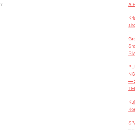
A 
TE
Kri
shq
Gre
Shq
Riv
PU
NG
— 
TE
Kuj
Ko
SP