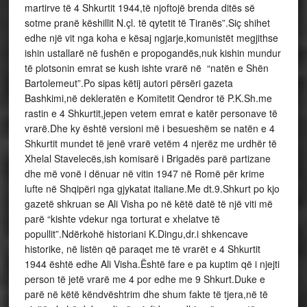
martirve të 4 Shkurtit 1944,të njoftojë brenda ditës së
sotme pranë këshillit N.çl. të qytetit të Tiranës”.Siç shihet
edhe një vit nga koha e kësaj ngjarje,komunistët megjithse
ishin ustallarë në fushën e propogandës,nuk kishin mundur
të plotsonin emrat se kush ishte vrarë në “natën e Shën
Bartolemeut”.Po sipas këtij autori përsëri gazeta
Bashkimi,në dekleratën e Komitetit Qendror të P.K.Sh.me
rastin e 4 Shkurtit,jepen vetem emrat e katër personave të
vrarë.Dhe ky është versioni më i besueshëm se natën e 4
Shkurtit mundet të jenë vrarë vetëm 4 njerëz me urdhër të
Xhelal Stavelecës,ish komisarë i Brigadës parë partizane
dhe më vonë i dënuar në vitin 1947 në Romë për krime
lufte në Shqipëri nga gjykatat italiane.Me dt.9.Shkurt po kjo
gazetë shkruan se Ali Visha po në këtë datë të një viti më
parë “kishte vdekur nga torturat e xhelatve të
popullit”.Ndërkohë historiani K.Dingu,dr.i shkencave
historike, në listën që paraqet me të vrarët e 4 Shkurtit
1944 është edhe Ali Visha.Është fare e pa kuptim që i njejti
person të jetë vrarë me 4 por edhe me 9 Shkurt.Duke e
parë në këtë këndvështrim dhe shum fakte të tjera,në të