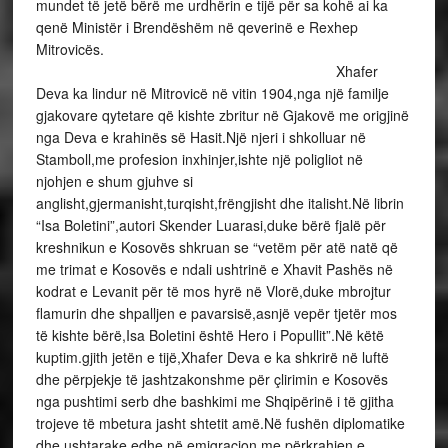
mundet të jetë bërë me urdhërin e tijë për sa kohë ai ka
qenë Ministër i Brendëshëm në qeverinë e Rexhep
Mitrovicës.
Xhafer
Deva ka lindur në Mitrovicë në vitin 1904,nga një familje
gjakovare qytetare që kishte zbritur në Gjakovë me origjinë
nga Deva e krahinës së Hasit.Një njeri i shkolluar në
Stamboll,me profesion inxhinjer,ishte një poligliot në
njohjen e shum gjuhve si
anglisht,gjermanisht,turqisht,frëngjisht dhe italisht.Në librin
“Isa Boletini”,autori Skender Luarasi,duke bërë fjalë për
kreshnikun e Kosovës shkruan se “vetëm për atë natë që
me trimat e Kosovës e ndali ushtrinë e Xhavit Pashës në
kodrat e Levanit për të mos hyrë në Vlorë,duke mbrojtur
flamurin dhe shpalljen e pavarsisë,asnjë vepër tjetër mos
të kishte bërë,Isa Boletini është Hero i Popullit”.Në këtë
kuptim.gjith jetën e tijë,Xhafer Deva e ka shkrirë në luftë
dhe përpjekje të jashtzakonshme për çlirimin e Kosovës
nga pushtimi serb dhe bashkimi me Shqipërinë i të gjitha
trojeve të mbetura jasht shtetit amë.Në fushën diplomatike
dhe ushtarake,edhe në emigracion me përkrahjen e