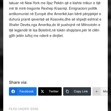
takuar në New-York me Iljaz Pekën që e kishte mikun e tijë
më të mirë-tregonte Rexhep Krasniqi. Emigracioni politik
antikomunist në Europë dhe Amerikë,kan bërë përpjekjet e
duhura pranë qeverisë së Kosovës,dhe së shpejti eshtrat e
Xhafer Devës,nga Amerika,do të pushojnë në Mitrovicën e
tijë legjendë të Isa Boletinit,në tokën shqiptare,për të cilën
gjith jetën luftoj me nderë e dinjitet.
Share via:
Facebook
Twitter
Copy Link
More
FILED UNDER:
ESSE