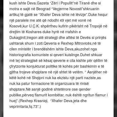
kush ishte Deva.Gazeta “Zëri i Popullit”në Tiranë dhe si
motra e sajë në Beograd “Veçjerrne Novosti”shkruanin
artikuj të gjatë se “Xhafer Deva ishte në lëvizje”.Duke hequr
një paralele me atë që ndodhi 49 vjet më vonë në
Kosovë,kur U.Ç.K. shpërtheu kufirin pikërisht në Tropojë në
drejtim të Koshares duke hyrë në rrafshin e
Dukagjinit,tregon atë strategji dhe aftësi të Devës si prinjës
ushtarak shum i zoti.Qeveria e Rexhep Mitrovicës,në të
cilen ministër i brendëshëm ishte Deva,akuzohet nga
historiografia komuniste si qeveri kuislinge.Duhet shkuar
më tej strategjisë së kësaj qeverie e cila kishte për qëllim të
çfrytzonte konjukturat politike të kohës për bashkimin e të
gjitha trojeve shqiptare në një shtet të vetëm. “ Asnjëher në
këtë kohë në Shqipni nuk ka ekzistu një parti naziste,as
nuk ka patur formacione të organizuara të rinisë
shqiptare.Në asnjë godinë shtetërore ose qender
publike,përveq flamurit kombëtar, nuk është ngritun flamur i
huej”.(Rexhep Krasniqi, “Xhafer Deva,jeta dhe
veprimtaria,fq.73”.)