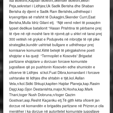
Isa Boletinit,Kapllan Boletini,Skënder Boletini,Bedri
Peja,sekretari i Lidhjes;Uk Sadik Berisha dhe Shaban
Berisha dy djemt e Sadik Ram Berishës,udhëheqsi i
kryengritjes së rrafshit të Dukagjini,Skender Curri,Esat
Berisha,Mulla Idriz Gilani etj. “Një vend nderi të posaçëm
lypset dedikue batalionit “Hasan Prishtina të përbame prej
të rijve në një moshë fare të njomë,që u shkri në tansi prej
300 vetësh në grykat e Podujevës në mbrojtje të një pike
strategjike,kundër ushtrisë bullgare e udhëhequr prej
komisarve komunist.Këtë betejë të përgjakshme poeti
shqiptar e ka quejt “Termopilet e Kosovës”.Brigadat
partizane shqiptare u dorzuan forcave komuniste
jugosllave që po pushtonin Kosovën edhe shumicën e
oficerve të Lidhjes si:kol.Fuat Dibra,komandant i forcave
ushtarake të lidhjes dhe shtabin e tijë,kol.Asllan
Vela,n/kol.Sidki Shkupi,kapiten Hajdar Planeja,kap.Rasim
Dajçi,kap.Gjon Destanishta,major,N,Hoxha,kap.Mark
Thani,toger Nush Dobruna,n/toger Qazim
Gostivari,asp.Reshit Kaçaniku etj.Të gjith këta oficerë jan
dorzue në komandën e brigadës partizane në Prizren,e cila
menjëher i ka dorzue në autoritetet komuniste jugosllave