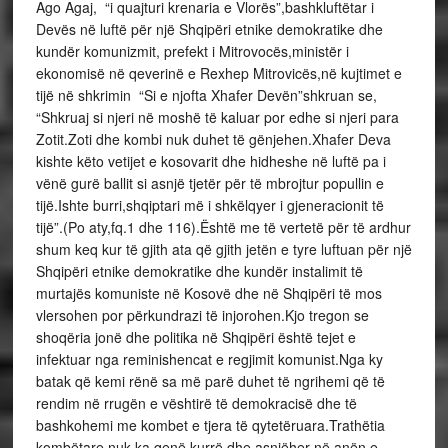
Ago Agaj, “i quajturi krenaria e Vlorës”,bashkluftëtar i
Devës në luftë për një Shqipëri etnike demokratike dhe
kundër komunizmit, prefekt i Mitrovocës,ministër i
ekonomisë në qeverinë e Rexhep Mitrovicës,në kujtimet e
tijë në shkrimin “Si e njofta Xhafer Devën”shkruan se,
“Shkruaj si njeri në moshë të kaluar por edhe si njeri para
Zotit.Zoti dhe kombi nuk duhet të gënjehen.Xhafer Deva
kishte këto vetijet e kosovarit dhe hidheshe në luftë pa i
vënë gurë ballit si asnjë tjetër për të mbrojtur popullin e
tijë.Ishte burri,shqiptari më i shkëlqyer i gjeneracionit të
tijë”.(Po aty,fq.1 dhe 116).Është me të vertetë për të ardhur
shum keq kur të gjith ata që gjith jetën e tyre luftuan për një
Shqipëri etnike demokratike dhe kundër instalimit të
murtajës komuniste në Kosovë dhe në Shqipëri të mos
vlersohen por përkundrazi të injorohen.Kjo tregon se
shoqëria jonë dhe politika në Shqipëri është tejet e
infektuar nga reminishencat e regjimit komunist.Nga ky
batak që kemi rënë sa më parë duhet të ngrihemi që të
rendim në rrugën e vështirë të demokracisë dhe të
bashkohemi me kombet e tjera të qytetëruara.Trathëtia
kombëtare nuk ka qenë kurrë dhe asnjëher në anën e