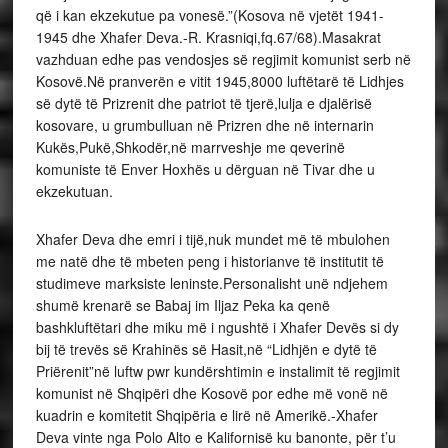
që i kan ekzekutue pa vonesë.”(Kosova në vjetët 1941-
1945 dhe Xhafer Deva.-R. Krasniqi,fq.67/68).Masakrat
vazhduan edhe pas vendosjes së regjimit komunist serb në
Kosovë.Në pranverën e vitit 1945,8000 luftëtarë të Lidhjes
së dytë të Prizrenit dhe patriot të tjerë,lulja e djalërisë
kosovare, u grumbulluan në Prizren dhe në internarin
Kukës,Pukë,Shkodër,në marrveshje me qeverinë
komuniste të Enver Hoxhës u dërguan në Tivar dhe u
ekzekutuan.
Xhafer Deva dhe emri i tijë,nuk mundet më të mbulohen
me natë dhe të mbeten peng i historianve të institutit të
studimeve marksiste leninste.Personalisht unë ndjehem
shumë krenarë se Babaj im Iljaz Peka ka qenë
bashkluftëtari dhe miku më i ngushtë i Xhafer Devës si dy
bij të trevës së Krahinës së Hasit,në “Lidhjën e dytë të
Priërenit”në luftw pwr kundërshtimin e instalimit të regjimit
komunist në Shqipëri dhe Kosovë por edhe më vonë në
kuadrin e komitetit Shqipëria e lirë në Amerikë.-Xhafer
Deva vinte nga Polo Alto e Kalifornisë ku banonte, për t’u