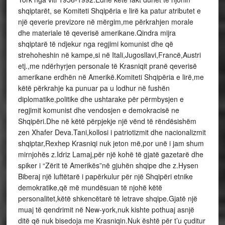
shqiptarët, se Komiteti Shqipëria e lirë ka patur atributet e
një qeverie previzore në mërgim,me përkrahjen morale
dhe materiale të qeverisë amerikane.Qindra mijra
shqiptarë të ndjekur nga regjimi komunist dhe që
strehoheshin në kampe,si në Itali,Jugosllavi,Francë,Austri
etj.,me ndërhyrjen personale të Krasniqit pranë qeverisë
amerikane erdhën në Amerikë.Komiteti Shqipëria e lirë,me
këtë përkrahje ka punuar pa u lodhur në fushën
diplomatike,politike dhe ushtarake për përmbysjen e
regjimit komunist dhe vendosjen e demokracisë ne
Shqipëri.Dhe në këtë përpjekje një vënd të rëndësishëm
zen Xhafer Deva.Tani,kollosi i patriotizmit dhe nacionalizmit
shqiptar,Rexhep Krasniqi nuk jeton më,por unë i jam shum
mirnjohës z.Idriz Lamaj,për një kohë të gjatë gazetarë dhe
spiker i “Zërit të Amerikës”në gjuhën shqipe dhe z.Hysen
Biberaj një luftëtarë i papërkulur për një Shqipëri etnike
demokratike,që më mundësuan të njohë këtë
personalitet,këtë shkencëtarë të letrave shqipe.Gjatë një
muaj të qendrimit në New-york,nuk kishte pothuaj asnjë
ditë që nuk bisedoja me Krasniqin.Nuk është për t’u çuditur