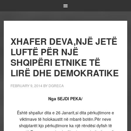
XHAFER DEVA,NJË JETË
LUFTË PËR NJË
SHQIPËRI ETNIKE TË
LIRË DHE DEMOKRATIKE
FEBRUARY 9, 2014
BY
DGRECA
Nga SEJDI PEKA/
Është shpallur dita e 26 Janarit,si dita përkujtimore e
viktimave të holokaustit në mbarë botën.Për neve
shqiptarët kjo përkujtimore ka një rëndësi dyfish të