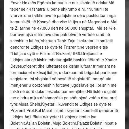
Enver Hoxhës.Egërsia komuniste nuk kishte të ndalur.Më
tepër se 44 fshatra u bënë shkrumb e hi. “Numuri i të
vrarve dhe i viktimave të pafajshme që u pushkatuan nga
komunistët në Kosovë dhe vise të tjera në Maqedoni e Mal
të Zi,arrinë në 47.000 deri në 50.000 shqiptar. Më se ¾ e
burrave,ajka e trimave dhe patriotve të vertetë ranë në
sheshin e luftës,”shkruan Tahir Zajmi,sekretari i komitetit
qendror të Lidhjes së dytë të Prizrenit,në veprën e tijë
“Lidhja e dytë e Prizrenit”Bruksel,1966.Drejtuesit e
Lidhjes,ata që kishin mbetur gjallë,bashkluftëtarët e Xhafer
Devës,oficerët dhe luftëtarët që kishin luftuar trimërisht në
formacionet e kësaj lidhje, u dorzuan në brigadat partizane
shqiptare “si shqiptari në besë të shqiptarit”, por që ata
menjëher u dorzoheshin forcave jugosllave që i prisnin me
thikë në dorë duke i ekzekutuar menjëher.Në listën e gjatë
me qindra mijra dëshmorësh po shënojmë vetëm disa prej
tyre:Musa Shehi,Kryetari i kuvendit të Lidhjes së dytë të
Prizrenit,Prof.Kol Marxhini,nën kryetar i komitetit qendror të
Lidhjes,Aqif Bluta n/kryetar i Lidhjes,djemt e Isa
Boletinit,Asllan Boletini,Mujo Boletini,Pajazit Boletini;nipat e