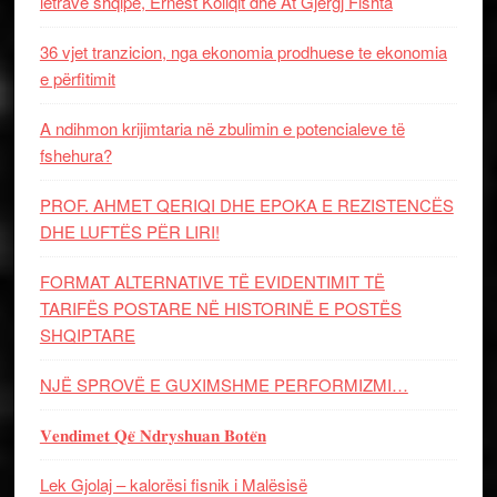
letrave shqipe, Ernest Koliqit dhe At Gjergj Fishta
36 vjet tranzicion, nga ekonomia prodhuese te ekonomia
e përfitimit
A ndihmon krijimtaria në zbulimin e potencialeve të
fshehura?
PROF. AHMET QERIQI DHE EPOKA E REZISTENCЁS
DHE LUFTЁS PЁR LIRI!
FORMAT ALTERNATIVE TË EVIDENTIMIT TË
TARIFËS POSTARE NË HISTORINË E POSTËS
SHQIPTARE
NJË SPROVË E GUXIMSHME PERFORMIZMI…
𝐕𝐞𝐧𝐝𝐢𝐦𝐞𝐭 𝐐𝐞̈ 𝐍𝐝𝐫𝐲𝐬𝐡𝐮𝐚𝐧 𝐁𝐨𝐭𝐞̈𝐧
Lek Gjolaj – kalorësi fisnik i Malësisë