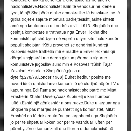
nacionalistëve.Nacionalistët ishin të vendosur në idenë e
tyre, të një Shqipërie etnike demokratike të bashkuar me të
gjitha trojet e sajë,të mbetura padrejtësisht jashtë shtetit
amë nga konferenca e Londrës e vitit 1913. Shqipëria dhe
çeshtja kombëtare u trathëtua nga Enver Hoxha dhe
komunistët që shërbyen në veprën e tyre kriminale kundër
popullit shqiptar. “Këtu provohet se qendrimi kundrejt
Kosovës është trathëtia më e madhe e Enver Hoxhës që
dërgoj shqiptarët me derdh gjakun për me u sigurue
komunistëve jugosllav sundimin e Kosovës.”(Shih Tajar
Zavalani,Historia e Shqipërisë,pjesa e
dytë,fq.278/79,Londër 1966).Duhet hedhur poshtë me
neveri ideja e historianve komunistë që ulurijnë nëpër TV e
kapura nga Edi Rama se nacionalistët shqiptarë me Mitat
Frashërin,Xhafer Devën,Abaz Kupin etj e kan humbur
luftën.Eshtë një gënjeshtër monstruoze.Duke u larguar nga
Shqipëria pas marrjës së pushtetit nga komunistët, Mitat
Frashëri do të deklaronte:”ne po largohemi nga Shqipëria
jo për të shpëtuar kokën por për të vazhduar luftën për
përmbysjën e komunizmit dhe fitoren e demokracisë në