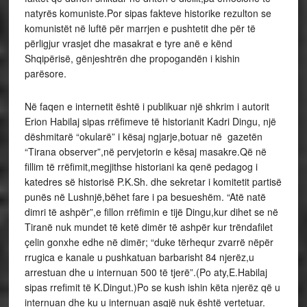
natyrës komuniste.Por sipas fakteve historike rezulton se
komunistët në luftë për marrjen e pushtetit dhe për të
përligjur vrasjet dhe masakrat e tyre anë e kënd
Shqipërisë, gënjeshtrën dhe propogandën i kishin
parësore.
Në faqen e internetit është i publikuar një shkrim i autorit
Erion Habilaj sipas rrëfimeve të historianit Kadri Dingu, një
dëshmitarë “okularë” i kësaj ngjarje,botuar në gazetën
“Tirana observer”,në pervjetorin e kësaj masakre.Që në
fillim të rrëfimit,megjithse historiani ka qenë pedagog i
katedres së historisë P.K.Sh. dhe sekretar i komitetit partisë
punës në Lushnjë,bëhet fare i pa besueshëm. “Atë natë
dimri të ashpër”,e fillon rrëfimin e tijë Dingu,kur dihet se në
Tiranë nuk mundet të ketë dimër të ashpër kur trëndafilet
çelin gonxhe edhe në dimër; “duke tërhequr zvarrë nëpër
rrugica e kanale u pushkatuan barbarisht 84 njerëz,u
arrestuan dhe u internuan 500 të tjerë”.(Po aty,E.Habilaj
sipas rrefimit të K.Dingut.)Po se kush ishin këta njerëz që u
internuan dhe ku u internuan asgjë nuk është vertetuar.