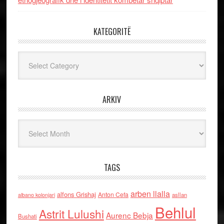
KATEGORITË
Kategoritë
ARKIV
Arkiv
TAGS
arben llalla
alfons Grishaj
Anton Cefa
asllan
albano kolonjari
Behlul
Astrit Lulushi
Aurenc Bebja
Bushati