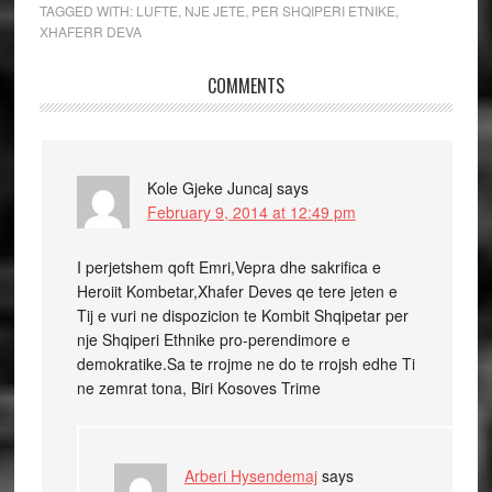
TAGGED WITH:
LUFTE
,
NJE JETE
,
PER SHQIPERI ETNIKE
,
XHAFERR DEVA
COMMENTS
Kole Gjeke Juncaj
says
February 9, 2014 at 12:49 pm
I perjetshem qoft Emri,Vepra dhe sakrifica e
Heroiit Kombetar,Xhafer Deves qe tere jeten e
Tij e vuri ne dispozicion te Kombit Shqipetar per
nje Shqiperi Ethnike pro-perendimore e
demokratike.Sa te rrojme ne do te rrojsh edhe Ti
ne zemrat tona, Biri Kosoves Trime
Arberi Hysendemaj
says