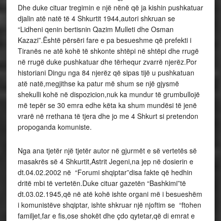
Dhe duke cituar tregimin e një nënë që ja kishin pushkatuar
djalin atë natë të 4 Shkurtit 1944,autori shkruan se
“Lidheni qenin bertisnin Qazim Mulleti dhe Osman
Kazazi”.Është përsëri fare e pa besueshme që prefekti i
Tiranës ne atë kohë të shkonte shtëpi në shtëpi dhe rrugë
në rrugë duke pushkatuar dhe tërhequr zvarrë njerëz.Por
historiani Dingu nga 84 njerëz që sipas tijë u pushkatuan
atë natë,megjithse ka patur më shum se një gjysmë
shekulli kohë në dispozicion,nuk ka mundur të grumbullojë
më tepër se 30 emra edhe këta ka shum mundësi të jenë
vrarë në rrethana të tjera dhe jo me 4 Shkurt si pretendon
propoganda komuniste.
Nga ana tjetër një tjetër autor në gjurmët e së vertetës së
masakrës së 4 Shkurtit,Astrit Jegeni,na jep në dosierin e
dt.04.02.2002 në “Forumi shqiptar”disa fakte që hedhin
dritë mbi të vertetën.Duke cituar gazetën “Bashkimi”të
dt.03.02.1945,që në atë kohë ishte organi më i besueshëm
i komunistëve shqiptar, ishte shkruar një njoftim se “ftohen
familjet,far e fis,ose shokët dhe çdo qytetar,që di emrat e