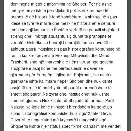
dominojnë mjetet e informimit në Shqipëri.Por në asnjë
mënyrë neve ish të përndjekurit politik nuk mundet të
pranojmë që historinë tonë kombëtare t’a shkruajnë sipas
idesë së tyre të marrë dhe meskine historianët e sëmurë
me ideologji komuniste.Është e vertetë se populli shqiptar i
strehoj dhe i mbrojti ata,ashtu siç duhet të pranojmë të
vertetën historike se hebrejt i mbrojtën edhe qeveritë e
ashtuquajtura “kuislinge”sipas historiografisë komuniste,në
rastin konkret qeveria e Rexhep Mitrovicës dhe Mehdi
Frashërit.Ishte një marveshje e nënshkruar nga qeveria
shqiptare e asaj kohe me përfaqsuesin e qeverisë
gjermane për Europën juglindore Fojerbah, “se ushtria
gjermane ishte kalimtare nëpër Shqipëri dhe nuk kishte
asnjë të drejtë të ndërhynte në punët e brendëshme të
shtetit shqiptarë”.Në zyrat dhe institucionet nuk kishte
flamurë gjerman.Nuk kishte në Shqipëri të formuar Parti
Naizste.Në këtë kohë ministër i brendshëm ka qenë po
sipas historiografisë komuniste “kuislingu”Xhafer Deva.
Deva,ishte negociatori më kryesorë i marveshjës që
Shqipëria kishte një “status specifik”në krahasim me vëndet