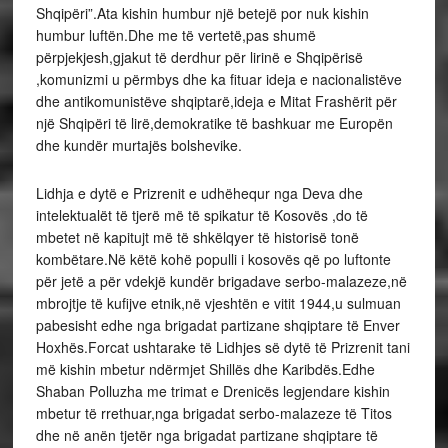
Shqipëri”.Ata kishin humbur një betejë por nuk kishin
humbur luftën.Dhe me të vertetë,pas shumë
përpjekjesh,gjakut të derdhur për lirinë e Shqipërisë
,komunizmi u përmbys dhe ka fituar ideja e nacionalistëve
dhe antikomunistëve shqiptarë,ideja e Mitat Frashërit për
një Shqipëri të lirë,demokratike të bashkuar me Europën
dhe kundër murtajës bolshevike.
Lidhja e dytë e Prizrenit e udhëhequr nga Deva dhe
intelektualët të tjerë më të spikatur të Kosovës ,do të
mbetet në kapitujt më të shkëlqyer të historisë tonë
kombëtare.Në këtë kohë populli i kosovës që po luftonte
për jetë a për vdekjë kundër brigadave serbo-malazeze,në
mbrojtje të kufijve etnik,në vjeshtën e vitit 1944,u sulmuan
pabesisht edhe nga brigadat partizane shqiptare të Enver
Hoxhës.Forcat ushtarake të Lidhjes së dytë të Prizrenit tani
më kishin mbetur ndërmjet Shillës dhe Karibdës.Edhe
Shaban Polluzha me trimat e Drenicës legjendare kishin
mbetur të rrethuar,nga brigadat serbo-malazeze të Titos
dhe në anën tjetër nga brigadat partizane shqiptare të