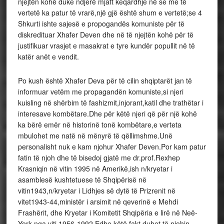
njejtën kohë duke ndjerë mjaft keqardhje në se me të
vertetë ka patur të vrarë,një gjë është shum e vertetë;se 4
Shkurti ishte sajesë e propogandës komuniste për të
diskredituar Xhafer Deven dhe në të njejtën kohë për të
justifikuar vrasjet e masakrat e tyre kundër popullit në të
katër anët e vendit.
Po kush është Xhafer Deva për të cilin shqiptarët jan të
informuar vetëm me propagandën komuniste,si njeri
kuisling në shërbim të fashizmit,injorant,katil dhe trathëtar i
interesave kombëtare.Dhe për këtë njeri që për një kohë
ka bërë emër në historinë tonë kombëtare,e verteta
mbulohet me natë në mënyrë të qëllimshme.Unë
personalisht nuk e kam njohur Xhafer Deven.Por kam patur
fatin të njoh dhe të bisedoj gjatë me dr.prof.Rexhep
Krasniqin në vitin 1995 në Amerikë,ish n/kryetar i
asamblesë kushtetuese të Shqipërisë në
vitin1943,n/kryetar i Lidhjes së dytë të Prizrenit në
vitet1943-44,ministër i arsimit në qeverinë e Mehdi
Frashërit, dhe Kryetar i Komitetit Shqipëria e lirë në Neë-
York nga viti 1956-1992.Edhe këtë fakt duhet të njohin