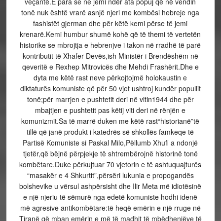
veçantë.E para se ne jemi ndër ata popuj që në vendin
tonë nuk është vrarë asnjë njeri me kombësi hebreje nga
fashistët gjerman dhe për këtë kemi përse të jemi
krenarë.Kemi humbur shumë kohë që të themi të vertetën
historike se mbrojtja e hebrenjve i takon në rradhë të parë
kontributit të Xhafer Devës,ish Ministër i Brendëshëm në
qeveritë e Rexhep Mitrovicës dhe Mehdi Frashërit.Dhe e
dyta me këtë rast neve përkojtojmë holokaustin e
diktaturës komuniste që për 50 vjet ushtroj kundër popullit
tonë;për marrjen e pushtetit deri në vitin1944 dhe për
mbajtjen e pushtetit pas këtij viti deri në rënjën e
komunizmit.Sa të marrë duken me këtë rast“historianë”të
tillë që janë produkt i katedrës së shkollës famkeqe të
Partisë Komuniste si Paskal Milo,Pëllumb Xhufi a ndonjë
tjetër,që bëjnë përpjekje të shtrembërojnë historinë tonë
kombëtare.Duke përkujtuar 70 vjetorin e të ashtuquajturës
“masakër e 4 Shkurtit”,përsëri lukunia e propogandës
bolshevike u vërsul ashpërsisht dhe Ilir Meta më idiotësinë
e një njeriu të sëmurë nga edetë komuniste hodhi idenë
më agresive antikombëtare:të heqë emërin e një rruge në
Tiranë që mban emërin e më të madhit të mbëdhenjëve të