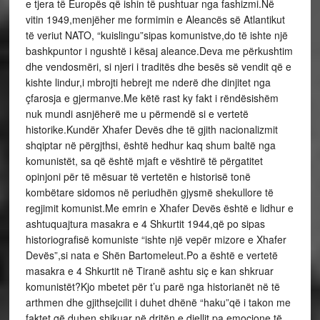
e tjera të Europës që ishin të pushtuar nga fashizmi.Në
vitin 1949,menjëher me formimin e Aleancës së Atlantikut
të veriut NATO, “kuislingu”sipas komunistve,do të ishte një
bashkpuntor i ngushtë i kësaj aleance.Deva me përkushtim
dhe vendosmëri, si njeri i traditës dhe besës së vendit që e
kishte lindur,i mbrojti hebrejt me nderë dhe dinjitet nga
çfarosja e gjermanve.Me këtë rast ky fakt i rëndësishëm
nuk mundi asnjëherë me u përmendë si e vertetë
historike.Kundër Xhafer Devës dhe të gjith nacionalizmit
shqiptar në përgjthsi, është hedhur kaq shum baltë nga
komunistët, sa që është mjaft e vështirë të përgatitet
opinjoni për të mësuar të vertetën e historisë tonë
kombëtare sidomos në periudhën gjysmë shekullore të
regjimit komunist.Me emrin e Xhafer Devës është e lidhur e
ashtuquajtura masakra e 4 Shkurtit 1944,që po sipas
historiografisë komuniste “ishte një vepër mizore e Xhafer
Devës”,si nata e Shën Bartomeleut.Po a është e vertetë
masakra e 4 Shkurtit në Tiranë ashtu siç e kan shkruar
komunistët?Kjo mbetet për t’u parë nga historianët në të
arthmen dhe gjithsejcilit i duhet dhënë “haku”që i takon me
faktet që duhen shikuar në dritën e diellit,pa emocione të