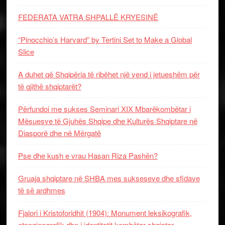
FEDERATA VATRA SHPALLË KRYESINË
“Pinocchio’s Harvard” by Tertini Set to Make a Global
Slice
A duhet që Shqipëria të ribëhet një vend i jetueshëm për
të gjithë shqiptarët?
Përfundoi me sukses Seminari XIX Mbarëkombëtar i
Mësuesve të Gjuhës Shqipe dhe Kulturës Shqiptare në
Diasporë dhe në Mërgatë
Pse dhe kush e vrau Hasan Riza Pashën?
Gruaja shqiptare në SHBA mes sukseseve dhe sfidave
të së ardhmes
Fjalori i Kristoforidhit (1904): Monument leksikografik,
etnogjeografik dhe i identitetit kombëtar shqiptar