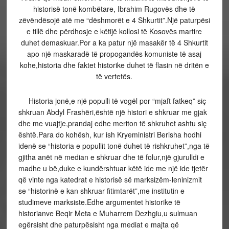
historisë tonë kombëtare, Ibrahim Rugovës dhe të
zëvëndësojë atë me “dëshmorët e 4 Shkurtit”.Një paturpësi
e tillë dhe përdhosje e këtijë kollosi të Kosovës martire
duhet demaskuar.Por a ka patur një masakër të 4 Shkurtit
apo një maskaradë të propogandës komuniste të asaj
kohe,historia dhe faktet historike duhet të flasin në dritën e
të vertetës.
Historia jonë,e një populli të vogël por “mjaft fatkeq” siç
shkruan Abdyl Frashëri,është një histori e shkruar me gjak
dhe me vuajtje,prandaj edhe meriton të shkruhet ashtu siç
është.Para do kohësh, kur ish Kryeministri Berisha hodhi
idenë se “historia e popullit tonë duhet të rishkruhet”,nga të
gjitha anët në median e shkruar dhe të folur,një gjurulldi e
madhe u bë,duke e kundërshtuar këtë ide me një ide tjetër
që vinte nga katedrat e historisë së marksizëm-leninizmit
se “historinë e kan shkruar fitimtarët”,me institutin e
studimeve marksiste.Edhe argumentet historike të
historianve Beqir Meta e Muharrem Dezhgiu,u sulmuan
egërsisht dhe paturpësisht nga mediat e majta që