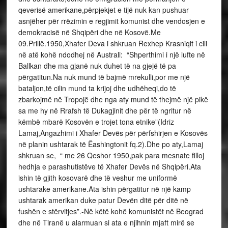
qeverisë amerikane,përpjekjet e tijë nuk kan pushuar
asnjëher për rrëzimin e regjimit komunist dhe vendosjen e
demokracisë në Shqipëri dhe në Kosovë.Me
09.Prillë.1950,Xhafer Deva i shkruan Rexhep Krasniqit i cili
në atë kohë ndodhej në Australi: “Shperthimi i një lufte në
Ballkan dhe ma gjanë nuk duhet të na gjejë të pa
përgatitun.Na nuk mund të bajmë mrekulli,por me një
bataljon,të cilin mund ta krijoj dhe udhëheqi,do të
zbarkojmë në Tropojë dhe nga aty mund të thejmë një pikë
sa me hy në Rrafsh të Dukagjinit dhe për të ngritur në
këmbë mbarë Kosovën e trojet tona etnike”(Idriz
Lamaj,Angazhimi i Xhafer Devës për përfshirjen e Kosovës
në planin ushtarak të Ëashingtonit fq.2).Dhe po aty,Lamaj
shkruan se, “ me 26 Qeshor 1950,pak para mesnate filloj
hedhja e parashutistëve të Xhafer Devës në Shqipëri.Ata
ishin të gjith kosovarë dhe të veshur me uniformë
ushtarake amerikane.Ata ishin përgatitur në një kamp
ushtarak amerikan duke patur Devën ditë për ditë në
fushën e stërvitjes”.-Në këtë kohë komunistët në Beograd
dhe në Tiranë u alarmuan si ata e njihnin mjaft mirë se