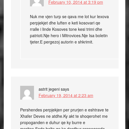
February 10, 2014 at 3:19 pm
Nuk me vjen turp se qava me lot kur lexova
perpjekjet dhe luften e keti kosovari qe
rralle i linde Kosoves tone kesi trimi dhe
patrioti.Nje hero i Mitrovices.Nje Isa boletin
tjeter.E pergezoj autorin e shkrimit.
astrit jegeni
says
February 19, 2014 at 2:23 am
Pershendes perpjekjen per prurjen e eshtrave te
Xhafer Deves ne atdhe.Ky akt te shoqerohet me
propoganden e duhur qe ky burre e
meriton.Sado balte qe ka derdhur propoganda