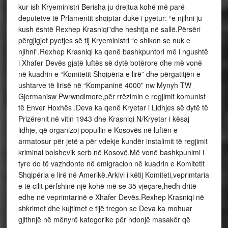
kur ish Kryeministri Berisha ju drejtua kohë më parë
deputetve të Prlamentit shqiptar duke i pyetur: “e njihni ju
kush është Rexhep Krasniqi”dhe heshtja në sallë.Përsëri
përgjigjet pyetjes së tij Kryeministri “e shikon se nuk e
njihni”.Rexhep Krasniqi ka qenë bashkpuntori më i ngushtë
i Xhafer Devës gjatë luftës së dytë botërore dhe më vonë
në kuadrin e “Komitetit Shqipëria e lirë” dhe përgatitjën e
ushtarve të lirisë në “Kompaninë 4000” nw Mynyh TW
Gjermanisw Pwrwndimore,për rrëzimin e regjimit komunist
të Enver Hoxhës .Deva ka qenë Kryetar i Lidhjes së dytë të
Prizërenit në vitin 1943 dhe Krasniqi N/Kryetar i kësaj
lidhje, që organizoj popullin e Kosovës në luftën e
armatosur për jetë a për vdekje kundër instalimit të regjimit
kriminal bolshevik serb në Kosovë.Më vonë bashkpunimi i
tyre do të vazhdonte në emigracion në kuadrin e Komitetit
Shqipëria e lirë në Amerikë.Arkivi i këtij Komiteti,veprimtaria
e të cilit përfshinë një kohë më se 35 vjeçare,hedh dritë
edhe në veprimtarinë e Xhafer Devës.Rexhep Krasniqi në
shkrimet dhe kujtimet e tijë tregon se Deva ka mohuar
gjithnjë në mënyrë kategorike për ndonjë masakër që