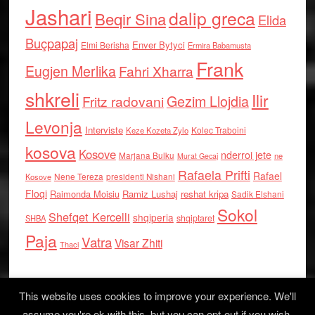
Jashari
dalip greca
Beqir Sina
Elida
Buçpapaj
Enver Bytyci
Elmi Berisha
Ermira Babamusta
Frank
Eugjen Merlika
Fahri Xharra
shkreli
Ilir
Gezim Llojdia
Fritz radovani
Levonja
Interviste
Kolec Traboini
Keze Kozeta Zylo
kosova
Kosove
nderroi jete
Marjana Bulku
ne
Murat Gecaj
Rafaela Prifti
Rafael
Nene Tereza
Kosove
presidenti Nishani
Floqi
Raimonda Moisiu
Ramiz Lushaj
reshat kripa
Sadik Elshani
Sokol
Shefqet Kercelli
shqiperia
shqiptaret
SHBA
Paja
Vatra
Visar Zhiti
Thaci
This website uses cookies to improve your experience. We'll
assume you're ok with this, but you can opt-out if you wish.