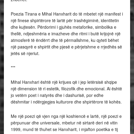
Poezia Tirana e Mihal Hanxharit do të mbetet një manifest i
një finese shpirtërore të lartë për trashëgiminë, identitetin
dhe kujtesën. Përdorimi i gjuhës metaforike, simbolika e
thellë, ndjeshmëria e imazheve dhe ritmi i butë krijojnë një
atmosferë të ëndërrt dhe të përmallshme, ku qyteti bëhet
një pasqyrë e shpirtit dhe pjesë e përjetshme e rrjedhës së
jetës së njeriut.
***
Mihal Hanxhari është një krijues që i jep letërsisë shqipe
një dimension të ri estetik, filozofik dhe emocional. Ai është
jo vetëm poet i natyrës dhe i dashurisë, por edhe
dëshmitar i ndërgjegjes kulturore dhe shpirtërore të kohës.
Me një poezi që vjen nga një koshiencë e lartë, një poezi e
përpunuar dhe universale, mbetur në sirtarë deri në vitin
1999, mund të thuhet se Hanxharit, i mjafton poetika e tij