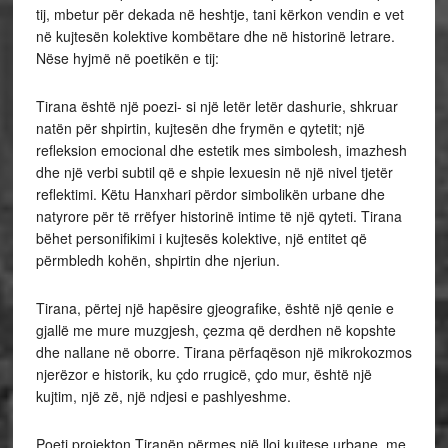
tij, mbetur për dekada në heshtje, tani kërkon vendin e vet
në kujtesën kolektive kombëtare dhe në historinë letrare.
Nëse hyjmë në poetikën e tij:
Tirana është një poezi- si një letër letër dashurie, shkruar
natën për shpirtin, kujtesën dhe frymën e qytetit; një
refleksion emocional dhe estetik mes simbolesh, imazhesh
dhe një verbi subtil që e shpie lexuesin në një nivel tjetër
reflektimi. Këtu Hanxhari përdor simbolikën urbane dhe
natyrore për të rrëfyer historinë intime të një qyteti. Tirana
bëhet personifikimi i kujtesës kolektive, një entitet që
përmbledh kohën, shpirtin dhe njeriun.
Tirana, përtej një hapësire gjeografike, është një qenie e
gjallë me mure muzgjesh, çezma që derdhen në kopshte
dhe nallane në oborre. Tirana përfaqëson një mikrokozmos
njerëzor e historik, ku çdo rrugicë, çdo mur, është një
kujtim, një zë, një ndjesi e pashlyeshme.
Poeti projekton Tiranën përmes një lloj kujtese urbane, me