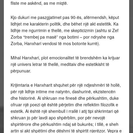
fliste me askënd, as me miqtë.
Kjo
dukuri me paszgjatimet pas 90-ës, afërmendsh, këput
lidhjet me karakterin politik, dhe bëhet një akt estetitik. Ka
lidhje me ngurrimin e thellë, me skepticizmin (ashtu si Zef
Zorba “trembej pa masë” nga botimi – por ndryshe nga
Zorba, Hanxhari vendosi të mos botonte kurrë).
Mihal Hanxhari, plot emocionalitet të brendshëm ka krijuar
një univers letrar të thellë, meditaiv dhe estetikisht të
përpunuar.
Krijimtaria e Hanxharit shquhet për një ndjeshmëri të hollë,
për një lidhje intime me natyrën, dashurinë, ekzistencën
dhe historinë. Ai shkruan me finesë dhe përkushtim, duke
ofruar një poezi që është përjetim dhe reflektim filozofik e
estetik. Ai është një shembull i rrallë i atij tipi shkrimtari që
shkruan jo për lavdi apo shpërblim, por për nevojë
shpirtërore dhe përkushtim ndaj së bukurës; i tillë, e sheh
artin si akt shpëtimi dhe dëshmi të shpirtit njerëzor. Vepra e