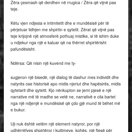
Zëra çesmash që derdhen në rrugica / Zëra që vijnë pas
teje.
Këtu vjen ndjesia e intimitetit dhe e mundësisë për të
përjetuar lidhjen me shpirtin e qytetit. Zërat që vijnë pas
teje krijojnë një atmosferë pothuaj mistike, si të ishim duke
u ndjekur nga një e kaluar që na thërret shpirtërisht
pafundësisht.
Ndërsa: Që nisin një kuvend me ty-
sugjeron një bisedë, një dialog të dashur mes individit dhe
natyrës ose historisë apo midis njeriut dhe hapësirës, midis
qytetarit dhe qytetit. Kjo nënkupton se jemi pjesë e një
narrative më të madhe se vetë ne, narrativë e cila bartet
nga një ndjenjë e mundësisë që çdo gjë mund të bëhet më
e bukur.
Uji nuk është vetëm një element natyror, por një
udhërrëfyes shpirtëror i kujtimeve, kohës, një ftesë për