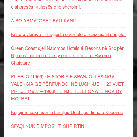
e shpresës, kujtesës dhe shërbimit”
A PO ARMATOSET BALLKANI?
Kriza e vlerave – Tragjedia e vërtetë e tranzicionit shqiptar
Green Coast sjell Nammos Hotels & Resorts në Shqipëri:
Një destinacion i ri lifestyle merr formë në Rivierën
Shqiptare
PUEBLO (1966) / HISTORIA E SPANJOLLES NGA
VALENCIA QË PËRFUNDOI NË LUSHNJE — 29 VJET
PRITJE (1937 – 1966) TË NJË TELEFONATE NGA DY
MOTRAT
Kujtojmë sakrificën e familjes Lleshi për lirinë e Kosovës
SPAÇI NUK E MPOSHTI SHPIRTIN