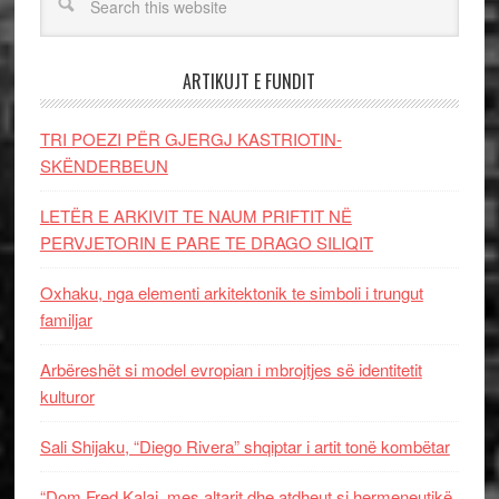
ARTIKUJT E FUNDIT
TRI POEZI PËR GJERGJ KASTRIOTIN-
SKËNDERBEUN
LETËR E ARKIVIT TE NAUM PRIFTIT NË
PERVJETORIN E PARE TE DRAGO SILIQIT
Oxhaku, nga elementi arkitektonik te simboli i trungut
familjar
Arbëreshët si model evropian i mbrojtjes së identitetit
kulturor
Sali Shijaku, “Diego Rivera” shqiptar i artit tonë kombëtar
“Dom Fred Kalaj, mes altarit dhe atdheut si hermeneutikë