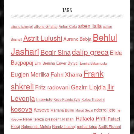
TAGS
arben llalla
alfons Grishaj
Anton Cefa
asllan
albano kolonjari
Behlul
Astrit Lulushi
Aurenc Bebja
Bushati
Jashari
dalip greca
Beqir Sina
Elida
Buçpapaj
Enver Bytyci
Elmi Berisha
Ermira Babamusta
Frank
Eugjen Merlika
Fahri Xharra
shkreli
Ilir
Gezim Llojdia
Fritz radovani
Levonja
Interviste
Kolec Traboini
Keze Kozeta Zylo
kosova
Kosove
nderroi jete
Marjana Bulku
ne
Murat Gecaj
Rafaela Prifti
Rafael
Nene Tereza
Kosove
presidenti Nishani
Floqi
Raimonda Moisiu
Ramiz Lushaj
reshat kripa
Sadik Elshani