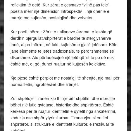
reflektim të qetë. Kur zërat e çesmave “vijnë pas teje”,
poezia merr një dimension introspektiv – një dhënie e
marrje me kujtesën, nostalgjinë dhe vetveten.
Kur poeti thërret: Zërin e nallaneve,/aromat e lashta që
derdhin pjergullat,/shpirtërat e bardhë të stërgjyshërve
tanë, ai po thërret, në fakt, kujtesën e gjallë jetësore. Këto
janë elemente të jetës tradicionale, të përditshmërisë së
dikurshme. Ato përfaqësojnë një jetë që ishte po që nuk
është më, e, që, duhet ruajtur në kujtesën kolektive.
Kjo pjesë është përplot me nostalgji të shenjtë, një mall për
normalitetin, ngrohtësinë dhe rrënjët.
Zot shpëtoje Tiranën-kjo thirrje për shpëtim dhe mbrojtje
bëhet një lutje qytetase, historike dhe shpirtërore. Është
kërkesa për të ruajtur identitetin e qytetit nga shkatërrimi,
zhdukja ose shpërfytyrimi urban.Tirana vjen si entitet
shpirtëror, si strukturë e identitetit kulturor, e rrezikuar të
zhbëhet.