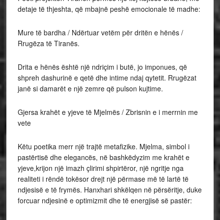
detaje të thjeshta, që mbajnë peshë emocionale të madhe:
Mure të bardha / Ndërtuar vetëm për dritën e hënës /
Rrugëza të Tiranës.
Drita e hënës është një ndriçim i butë, jo imponues, që
shpreh dashurinë e qetë dhe intime ndaj qytetit. Rrugëzat
janë si damarët e një zemre që pulson kujtime.
Gjersa krahët e yjeve të Mjelmës / Zbrisnin e i merrnin me
vete
Këtu poetika merr një trajtë metafizike. Mjelma, simbol i
pastërtisë dhe elegancës, në bashkëdyzim me krahët e
yjeve,krijon një imazh çlirimi shpirtëror, një ngritje nga
realiteti i rëndë tokësor drejt një përmase më të lartë të
ndjesisë e të frymës. Hanxhari shkëlqen në përsëritje, duke
forcuar ndjesinë e optimizmit dhe të energjisë së pastër: