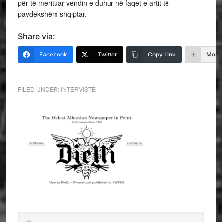
për të merituar vendin e duhur në faqet e artit të
pavdekshëm shqiptar.
Share via:
Facebook
Twitter
Copy Link
More
FILED UNDER:
INTERVISTE