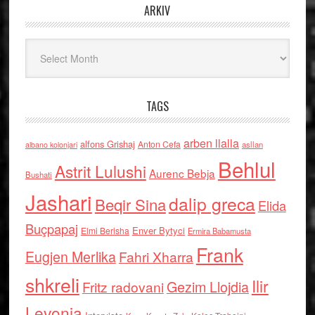
ARKIV
Arkiv
TAGS
arben llalla
alfons Grishaj
Anton Cefa
asllan
albano kolonjari
Behlul
Astrit Lulushi
Aurenc Bebja
Bushati
Jashari
dalip greca
Beqir Sina
Elida
Buçpapaj
Enver Bytyci
Elmi Berisha
Ermira Babamusta
Frank
Eugjen Merlika
Fahri Xharra
shkreli
Ilir
Gezim Llojdia
Fritz radovani
Levonja