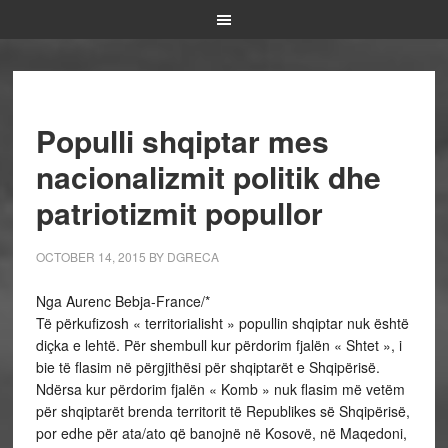
Populli shqiptar mes
nacionalizmit politik dhe
patriotizmit popullor
OCTOBER 14, 2015
BY
DGRECA
Nga Aurenc Bebja-France/*
Të përkufizosh « territorialisht » popullin shqiptar nuk është
diçka e lehtë. Për shembull kur përdorim fjalën « Shtet », i
bie të flasim në përgjithësi për shqiptarët e Shqipërisë.
Ndërsa kur përdorim fjalën « Komb » nuk flasim më vetëm
për shqiptarët brenda territorit të Republikes së Shqipërisë,
por edhe për ata/ato që banojnë në Kosovë, në Maqedoni,