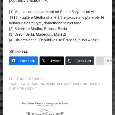
popullor/#.Vh6deXrtmko
_______________________________________
[1] Me njohjen e pavarësisë së Shtetit Shqiptar në vitin
1913, Fuqitë e Mëdha dhanë 2/3 e tokave shqiptare për të
kënaqur aleatët tyre, domethënë fqinjët tanë.
[2] Britania e Madhe, Franca, Rusia
[3] Greqi, Serbi, Maqedoni, Mal i Zi
[4] Ish-presidenti i Republikës së Francës (1959 – 1969)
Share via:
Facebook
Twitter
Copy Link
More
FILED UNDER:
ANALIZA
TAGGED WITH:
AURENC BEBIA
,
MES NACIONALIZMIT
,
POLITIK
DHE PATRIOTIZMIT