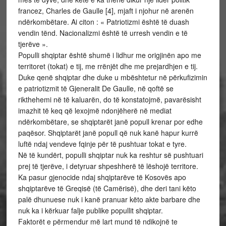
francez, Charles de Gaulle [4], mjaft i njohur në arenën
ndërkombëtare. Ai citon : « Patriotizmi është të duash
vendin tënd. Nacionalizmi është të urresh vendin e të
tjerëve ».
Populli shqiptar është shumë i lidhur me origjinën apo me
territoret (tokat) e tij, me rrënjët dhe me prejardhjen e tij.
Duke qenë shqiptar dhe duke u mbështetur në përkufizimin
e patriotizmit të Gjeneralit De Gaulle, në qoftë se
rikthehemi në të kaluarën, do të konstatojmë, pavarësisht
imazhit të keq që lexojmë ndonjëherë në mediat
ndërkombëtare, se shqiptarët janë popull krenar por edhe
paqësor. Shqiptarët janë popull që nuk kanë hapur kurrë
luftë ndaj vendeve fqinje për të pushtuar tokat e tyre.
Në të kundërt, populli shqiptar nuk ka reshtur së pushtuari
prej të tjerëve, i detyruar shpeshherë të lëshojë territore.
Ka pasur gjenocide ndaj shqiptarëve të Kosovës apo
shqiptarëve të Greqisë (të Camërisë), dhe deri tani këto
palë dhunuese nuk i kanë pranuar këto akte barbare dhe
nuk ka i kërkuar falje publike popullit shqiptar.
Faktorët e përmendur më lart mund të ndikojnë te