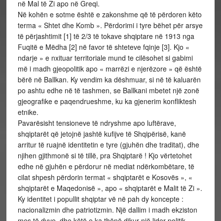
në Mal të Zi apo në Greqi.
Në kohën e sotme është e zakonshme që të përdoren këto
terma « Shtet dhe Komb ». Përdorimi i tyre bëhet për arsye
të përjashtimit [1] të 2/3 të tokave shqiptare në 1913 nga
Fuqitë e Mëdha [2] në favor të shteteve fqinje [3]. Kjo «
ndarje » e nxituar territoriale mund te cilësohet si gabimi
më i madh gjeopolitik apo « marrëzi e njerëzore » që është
bërë në Ballkan. Ky vendim ka dëshmuar, si në të kaluarën
po ashtu edhe në të tashmen, se Ballkani mbetet një zonë
gjeografike e paqendrueshme, ku ka gjenerim konfliktesh
etnike.
Pavarësisht tensioneve të ndryshme apo luftërave,
shqiptarët që jetojnë jashtë kufijve të Shqipërisë, kanë
arritur të ruajnë identitetin e tyre (gjuhën dhe traditat), dhe
njihen gjithmonë si të tillë, pra Shqiptarë ! Kjo vërtetohet
edhe në gjuhën e përdorur në mediat ndërkombëtare, të
cilat shpesh përdorin termat « shqiptarët e Kosovës », «
shqiptarët e Maqedonisë », apo « shqiptarët e Malit të Zi ».
Ky identitet i popullit shqiptar vë në pah dy koncepte :
nacionalizmin dhe patriotizmin. Një dallim i madh ekziston
mes të dyve, dhe këtë e ka thënë dikur një lider politik