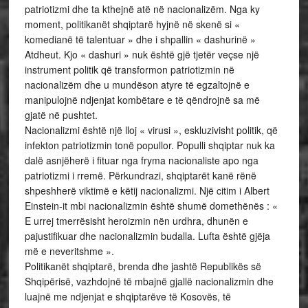
patriotizmi dhe ta kthejnë atë në nacionalizëm. Nga ky
moment, politikanët shqiptarë hyjnë në skenë si «
komedianë të talentuar » dhe i shpallin « dashurinë »
Atdheut. Kjo « dashuri » nuk është gjë tjetër veçse një
instrument politik që transformon patriotizmin në
nacionalizëm dhe u mundëson atyre të egzaltojnë e
manipulojnë ndjenjat kombëtare e të qëndrojnë sa më
gjatë në pushtet.
Nacionalizmi është një lloj « virusi », eskluzivisht politik, që
infekton patriotizmin tonë popullor. Populli shqiptar nuk ka
dalë asnjëherë i fituar nga fryma nacionaliste apo nga
patriotizmi i rremë. Përkundrazi, shqiptarët kanë rënë
shpeshherë viktimë e këtij nacionalizmi. Një citim i Albert
Einstein-it mbi nacionalizmin është shumë domethënës : «
E urrej tmerrësisht heroizmin nën urdhra, dhunën e
pajustifikuar dhe nacionalizmin budalla. Lufta është gjëja
më e neveritshme ».
Politikanët shqiptarë, brenda dhe jashtë Republikës së
Shqipërisë, vazhdojnë të mbajnë gjallë nacionalizmin dhe
luajnë me ndjenjat e shqiptarëve të Kosovës, të