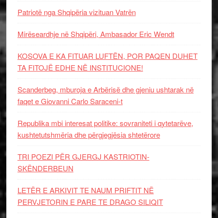
Patriotë nga Shqipëria vizituan Vatrën
Mirëseardhje në Shqipëri, Ambasador Eric Wendt
KOSOVA E KA FITUAR LUFTËN, POR PAQEN DUHET
TA FITOJË EDHE NË INSTITUCIONE!
Scanderbeg, mburoja e Arbërisë dhe gjeniu ushtarak në
faqet e Giovanni Carlo Saraceni-t
Republika mbi interesat politike: sovraniteti i qytetarëve,
kushtetutshmëria dhe përgjegjësia shtetërore
TRI POEZI PËR GJERGJ KASTRIOTIN-
SKËNDERBEUN
LETËR E ARKIVIT TE NAUM PRIFTIT NË
PERVJETORIN E PARE TE DRAGO SILIQIT