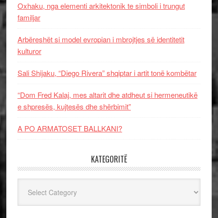
Oxhaku, nga elementi arkitektonik te simboli i trungut
familjar
Arbëreshët si model evropian i mbrojtjes së identitetit
kulturor
Sali Shijaku, “Diego Rivera” shqiptar i artit tonë kombëtar
“Dom Fred Kalaj, mes altarit dhe atdheut si hermeneutikë
e shpresës, kujtesës dhe shërbimit”
A PO ARMATOSET BALLKANI?
KATEGORITË
Kategoritë