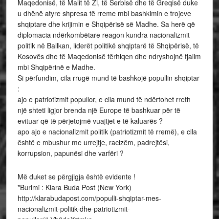
Maqedonisë, të Malit të Zi, të Serbisë dhe të Greqisë duke
u dhënë atyre shpresa të rreme mbi bashkimin e trojeve
shqiptare dhe krijimin e Shqipërisë së Madhe. Sa herë që
diplomacia ndërkombëtare reagon kundra nacionalizmit
politik në Ballkan, liderët politikë shqiptarë të Shqipërisë, të
Kosovës dhe të Maqedonisë tërhiqen dhe ndryshojnë fjalim
mbi Shqipërinë e Madhe.
Si përfundim, cila rrugë mund të bashkojë popullin shqiptar
:
ajo e patriotizmit popullor, e cila mund të ndërtohet rreth
një shteti ligjor brenda një Europe të bashkuar për të
evituar që të përjetojmë vuajtjet e të kaluarës ?
apo ajo e nacionalizmit politik (patriotizmit të rremë), e cila
është e mbushur me urrejtje, racizëm, padrejtësi,
korrupsion, papunësi dhe varfëri ?
Më duket se përgjigja është evidente !
*Burimi : Klara Buda Post (New York)
http://klarabudapost.com/populli-shqiptar-mes-
nacionalizmit-politik-dhe-patriotizmit-