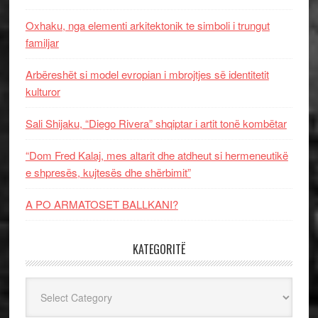
Oxhaku, nga elementi arkitektonik te simboli i trungut
familjar
Arbëreshët si model evropian i mbrojtjes së identitetit
kulturor
Sali Shijaku, “Diego Rivera” shqiptar i artit tonë kombëtar
“Dom Fred Kalaj, mes altarit dhe atdheut si hermeneutikë
e shpresës, kujtesës dhe shërbimit”
A PO ARMATOSET BALLKANI?
KATEGORITË
Kategoritë