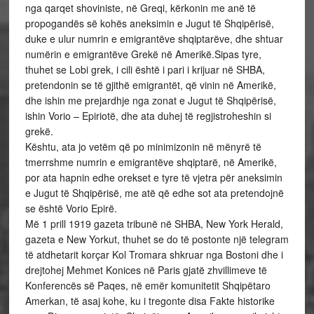
nga qarqet shoviniste, në Greqi, kërkonin me anë të
propogandës së kohës aneksimin e Jugut të Shqipërisë,
duke e ulur numrin e emigrantëve shqiptarëve, dhe shtuar
numërin e emigrantëve Grekë në Amerikë.Sipas tyre,
thuhet se Lobi grek, i cili është i pari i krijuar në SHBA,
pretendonin se të gjithë emigrantët, që vinin në Amerikë,
dhe ishin me prejardhje nga zonat e Jugut të Shqipërisë,
ishin Vorio – Epiriotë, dhe ata duhej të regjistroheshin si
grekë.
Kështu, ata jo vetëm që po minimizonin në mënyrë të
tmerrshme numrin e emigrantëve shqiptarë, në Amerikë,
por ata hapnin edhe orekset e tyre të vjetra për aneksimin
e Jugut të Shqipërisë, me atë që edhe sot ata pretendojnë
se është Vorio Epirë.
Më 1 prill 1919 gazeta tribunë në SHBA, New York Herald,
gazeta e New Yorkut, thuhet se do të postonte një telegram
të atdhetarit korçar Kol Tromara shkruar nga Bostoni dhe i
drejtohej Mehmet Konices në Paris gjatë zhvillimeve të
Konferencës së Paqes, në emër komunitetit Shqipëtaro
Amerkan, të asaj kohe, ku i tregonte disa Fakte historike