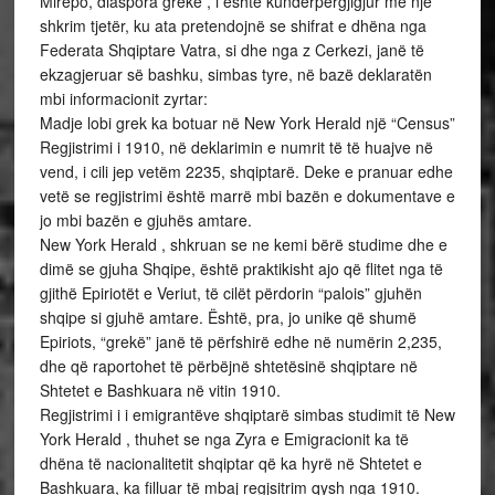
Mirëpo, diaspora greke , i është kundërpërgjigjur me një
shkrim tjetër, ku ata pretendojnë se shifrat e dhëna nga
Federata Shqiptare Vatra, si dhe nga z Cerkezi, janë të
ekzagjeruar së bashku, simbas tyre, në bazë deklaratën
mbi informacionit zyrtar:
Madje lobi grek ka botuar në New York Herald një “Census”
Regjistrimi i 1910, në deklarimin e numrit të të huajve në
vend, i cili jep vetëm 2235, shqiptarë. Deke e pranuar edhe
vetë se regjistrimi është marrë mbi bazën e dokumentave e
jo mbi bazën e gjuhës amtare.
New York Herald , shkruan se ne kemi bërë studime dhe e
dimë se gjuha Shqipe, është praktikisht ajo që flitet nga të
gjithë Epiriotët e Veriut, të cilët përdorin “palois” gjuhën
shqipe si gjuhë amtare. Është, pra, jo unike që shumë
Epiriots, “grekë” janë të përfshirë edhe në numërin 2,235,
dhe që raportohet të përbëjnë shtetësinë shqiptare në
Shtetet e Bashkuara në vitin 1910.
Regjistrimi i i emigrantëve shqiptarë simbas studimit të New
York Herald , thuhet se nga Zyra e Emigracionit ka të
dhëna të nacionalitetit shqiptar që ka hyrë në Shtetet e
Bashkuara, ka filluar të mbaj regjsitrim qysh nga 1910.