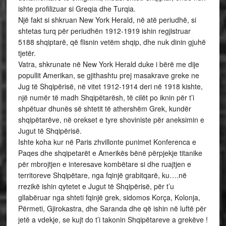
ishte profilizuar si Greqia dhe Turqia.
Një fakt si shkruan New York Herald, në atë periudhë, si
shtetas turq për periudhën 1912-1919 ishin regjistruar
5188 shqiptarë, që flisnin vetëm shqip, dhe nuk dinin gjuhë
tjetër.
Vatra, shkrunate në New York Herald duke i bërë me dije
popullit Amerikan, se gjithashtu prej masakrave greke ne
Jug të Shqipërisë, në vitet 1912-1914 deri në 1918 kishte,
një numër të madh Shqipëtarësh, të cilët po iknin për t’i
shpëtuar dhunës së shtetit të athershëm Grek, kundër
shqipëtarëve, në orekset e tyre shoviniste për aneksimin e
Jugut të Shqipërisë.
Ishte koha kur në Paris zhvillonte punimet Konferenca e
Paqes dhe shqipetarët e Amerikës bënë përpjekje titanike
për mbrojtjen e interesave kombëtare si dhe ruajtjen e
territoreve Shqipëtare, nga fqinjë grabitqarë, ku….në
rrezikë ishin qytetet e Jugut të Shqipërisë, për t’u
gllabëruar nga shteti fqinjë grek, sidomos Korça, Kolonja,
Përmeti, Gjirokastra, dhe Saranda dhe që ishin në luftë për
jetë a vdekje, se kujt do t’i takonin Shqipëtareve a grekëve !