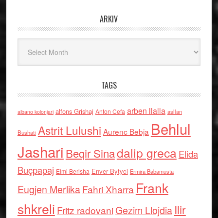
ARKIV
Arkiv
TAGS
arben llalla
alfons Grishaj
Anton Cefa
asllan
albano kolonjari
Behlul
Astrit Lulushi
Aurenc Bebja
Bushati
Jashari
dalip greca
Beqir Sina
Elida
Buçpapaj
Enver Bytyci
Elmi Berisha
Ermira Babamusta
Frank
Eugjen Merlika
Fahri Xharra
shkreli
Ilir
Gezim Llojdia
Fritz radovani