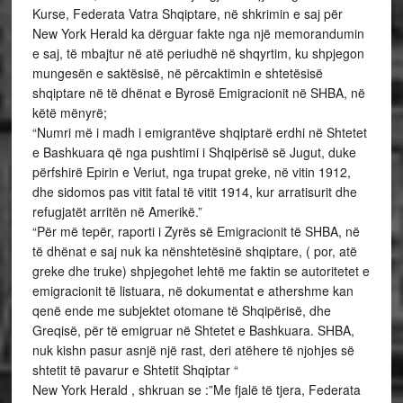
Kurse, Federata Vatra Shqiptare, në shkrimin e saj për
New York Herald ka dërguar fakte nga një memorandumin
e saj, të mbajtur në atë periudhë në shqyrtim, ku shpjegon
mungesën e saktësisë, në përcaktimin e shtetësisë
shqiptare në të dhënat e Byrosë Emigracionit në SHBA, në
këtë mënyrë;
“Numri më i madh i emigrantëve shqiptarë erdhi në Shtetet
e Bashkuara që nga pushtimi i Shqipërisë së Jugut, duke
përfshirë Epirin e Veriut, nga trupat greke, në vitin 1912,
dhe sidomos pas vitit fatal të vitit 1914, kur arratisurit dhe
refugjatët arritën në Amerikë.”
“Për më tepër, raporti i Zyrës së Emigracionit të SHBA, në
të dhënat e saj nuk ka nënshtetësinë shqiptare, ( por, atë
greke dhe truke) shpjegohet lehtë me faktin se autoritetet e
emigracionit të listuara, në dokumentat e athershme kan
qenë ende me subjektet otomane të Shqipërisë, dhe
Greqisë, për të emigruar në Shtetet e Bashkuara. SHBA,
nuk kishn pasur asnjë një rast, deri atëhere të njohjes së
shtetit të pavarur e Shtetit Shqiptar “
New York Herald , shkruan se :”Me fjalë të tjera, Federata