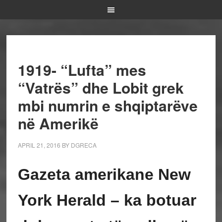
1919- “Lufta” mes
“Vatrës” dhe Lobit grek
mbi numrin e shqiptarëve
në Amerikë
APRIL 21, 2016
BY
DGRECA
Gazeta amerikane New
York Herald – ka botuar