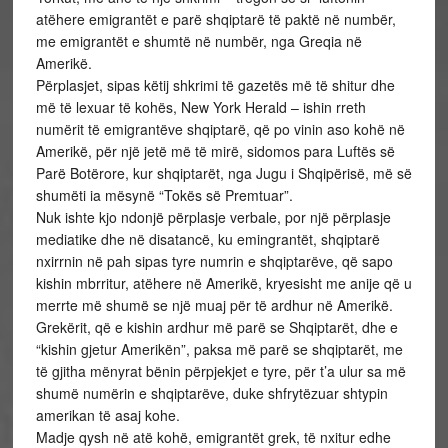
atëhere emigrantët e parë shqiptarë të paktë në numbër,
me emigrantët e shumtë në numbër, nga Greqia në
Amerikë.
Përplasjet, sipas këtij shkrimi të gazetës më të shitur dhe
më të lexuar të kohës, New York Herald – ishin rreth
numërit të emigrantëve shqiptarë, që po vinin aso kohë në
Amerikë, për një jetë më të mirë, sidomos para Luftës së
Parë Botërore, kur shqiptarët, nga Jugu i Shqipërisë, më së
shumëti ia mësynë “Tokës së Premtuar”.
Nuk ishte kjo ndonjë përplasje verbale, por një përplasje
mediatike dhe në disatancë, ku emingrantët, shqiptarë
nxirrnin në pah sipas tyre numrin e shqiptarëve, që sapo
kishin mbrritur, atëhere në Amerikë, kryesisht me anije që u
merrte më shumë se një muaj për të ardhur në Amerikë.
Grekërit, që e kishin ardhur më parë se Shqiptarët, dhe e
“kishin gjetur Amerikën”, paksa më parë se shqiptarët, me
të gjitha mënyrat bënin përpjekjet e tyre, për t’a ulur sa më
shumë numërin e shqiptarëve, duke shfrytëzuar shtypin
amerikan të asaj kohe.
Madje qysh në atë kohë, emigrantët grek, të nxitur edhe