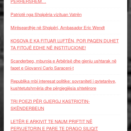
PËRHERSHËM…
Patriotë nga Shqipëria vizituan Vatrën
Mirëseardhje në Shqipëri, Ambasador Eric Wendt
KOSOVA E KA FITUAR LUFTËN, POR PAQEN DUHET
TA FITOJË EDHE NË INSTITUCIONE!
Scanderbeg, mburoja e Arbërisë dhe gjeniu ushtarak në
faqet e Giovanni Carlo Saraceni-t
Republika mbi interesat politike: sovraniteti i qytetarëve,
kushtetutshmëria dhe përgjegjësia shtetërore
TRI POEZI PËR GJERGJ KASTRIOTIN-
SKËNDERBEUN
LETËR E ARKIVIT TE NAUM PRIFTIT NË
PERVJETORIN E PARE TE DRAGO SILIQIT