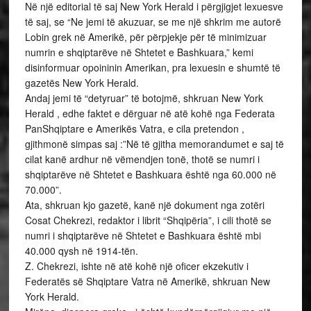
Në një editorial të saj New York Herald i përgjigjet lexuesve
të saj, se “Ne jemi të akuzuar, se me një shkrim me autorë
Lobin grek në Amerikë, për përpjekje për të minimizuar
numrin e shqiptarëve në Shtetet e Bashkuara,” kemi
disinformuar opoininin Amerikan, pra lexuesin e shumtë të
gazetës New York Herald.
Andaj jemi të “detyruar” të botojmë, shkruan New York
Herald , edhe faktet e dërguar në atë kohë nga Federata
PanShqiptare e Amerikës Vatra, e cila pretendon ,
gjithmonë simpas saj :”Në të gjitha memorandumet e saj të
cilat kanë ardhur në vëmendjen tonë, thotë se numri i
shqiptarëve në Shtetet e Bashkuara është nga 60.000 në
70.000”.
Ata, shkruan kjo gazetë, kanë një dokument nga zotëri
Cosat Chekrezi, redaktor i librit “Shqipëria”, i cili thotë se
numri i shqiptarëve në Shtetet e Bashkuara është mbi
40.000 qysh në 1914-tën.
Z. Chekrezi, ishte në atë kohë një oficer ekzekutiv i
Federatës së Shqiptare Vatra në Amerikë, shkruan New
York Herald.