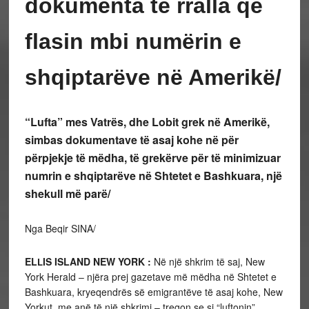
dokumenta të rralla që
flasin mbi numërin e
shqiptarëve në Amerikë/
“Lufta” mes Vatrës, dhe Lobit grek në Amerikë,
simbas dokumentave të asaj kohe në për
përpjekje të mëdha, të grekërve për të minimizuar
numrin e shqiptarëve në Shtetet e Bashkuara, një
shekull më parë/
Nga Beqir SINA/
EL
IS ISLAND NEW YORK :
Në një shkrim të saj, New
L
York Herald – njëra prej gazetave më mëdha në Shtetet e
Bashkuara, kryeqendrës së emigrantëve të asaj kohe, New
Yorkut, me anë të një shkrimi – tregon se si “luftonin”