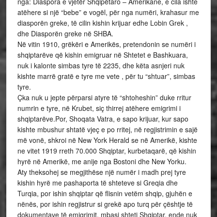
nga: Diaspora e vjetër Shqipëtaro – Amerikane, e cila ishte
atëhere si një “bebe” e vogël, për nga numëri, krahasur me
diasporën greke, të cilin kishin krijuar edhe Lobin Grek ,
dhe Diasporën greke në SHBA.
Në vitin 1910, grëkëri e Amerikës, pretendonin se numëri i
shqiptarëve që kishin emigruar në Shtetet e Bashkuara,
nuk i kalonte simbas tyre të 2235, dhe këta asnjeri nuk
kishte marrë gratë e tyre me vete , për tu “shtuar”, simbas
tyre.
Çka nuk u jepte përparsi atyre të “shtoheshin” duke rritur
numrin e tyre, në Krubet, siç thirrej atëhere emigrimi i
shqiptarëve.Por, Shoqata Vatra, e sapo krijuar, kur sapo
kishte mbushur shtatë vjeç e po rritej, në regjistrimin e sajë
më vonë, shkroi në New York Herald se në Amerikë, kishte
ne vitet 1919 rreth 70.000 Shqiptar, kurbetaqarë, që kishin
hyrë në Amerikë, me anije nga Bostoni dhe New Yorku.
Aty theksohej se megjithëse një numër i madh prej tyre
kishin hyrë me pashaporta të shteteve si Greqia dhe
Turqia, por ishin shqiptar që flisnin vetëm shqip, gjuhën e
nënës, por ishin regjistrur si grekë apo turq për çështje të
dokumentave të emigrimit, mbasi shteti Shqiptar, ende nuk