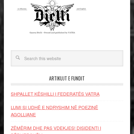
ARTIKUJT E FUNDIT
SHPALLET KËSHILLI I FEDERATËS VATRA
LUMI SI UDHË E NDRYSHIM NË POEZINË
AGOLLIANE
ZËMËRIM DHE PAS VDEKJES! DISIDENTI I