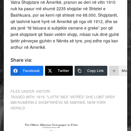
Vatra Shqiptare në Amerikë, pranon se deri në vitin 1910
nuk ka pasur më shumë 2235 shqiptar në Shtetet e
Bashkuara, por se kemi një shtesë me 68.000, Shqiptarët,
që tashmë kanë hyrë në Amerikë që nga viti 1912, dhe se
ata janë “të listuara si subjekte osmane e greke” por që
janë shqiptarë që flasin vetëm shqip, mbasi nuk dinë gjuhë
tjetër përveçse gjuhën e Nënës së tyre, prej edhe nga kan
ardhur në Amerikë.
Share via:
Facebook
Twitter
Copy Link
More
FILED UNDER:
HISTORI
TAGGED WITH:
1919- "LUFTA" MES "VATRËS" DHE LOBIT GREK
MBI NUMËRIN E SHQIPTARËVE NË AMERIKË
,
NEW YORK
HERALD