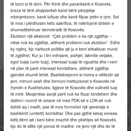
të lozni si të doni. Për lirinë dhe pavarësinë e Kosovës,
breza të tërë shqiptarësh kanë bërë përpjekje
mbinjerëzore, kanë luftuar dhe kanë flijuar jetën e tyre. Sot
të mos i përdhosim këto sakrifica, të ndërtojmë shtetin e
shumedëshiruar demokratik të Kosovës.
Ekziston një aksiomë: “Çdo problem e ka një zgjidhje –
nëse nuk ka zgjidhje, atëherë problemi nuk ekziston”. Edhe
ky ngërç, kjo narkozë politike që ju e keni shkaktuar mund
të zgjidhet. Kur ju i lini mënjane, joshjet, lakmite vetjake,
egot tuaja (unin tuaj), interesat tuaja të ngushta dhe i veni
në plan të parë interesat kombëtare, atëherë zgjidhja
gjendet shumë lehtë. Bashkëveproni si motra e vëllezër që
jeni, mirruni vesh dhe formoni institucionet e Kosovës në
frymën e Kushtetutes, ligjeve të Kosovës dhe vullnetit tuaj
të mirë. Meqenëse asnjë parti nuk ka fituar bindshem dhe
dallimi i numrit të votave në mes PDK-së e LDK-së nuk
është aq i madh, pse të mos formohet një qeverisje e
bashkimit (unitetit) kombëtar. Dhe pas gjithë kësaj vonese,
këtij dëmi që i keni bëre imazhit dhe çështjes së Kosovës,
kjo do të sillte një porosi të madhe: ne jemi një dhe do të