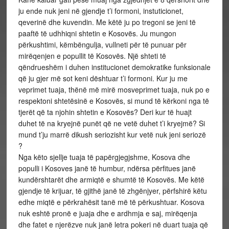
ju ende nuk jeni në gjendje t’i formoni, instuticionet,
qeverinë dhe kuvendin. Me këtë ju po tregoni se jeni të
paaftë të udhhiqni shtetin e Kosovës. Ju mungon
përkushtimi, këmbëngulja, vullneti për të punuar për
mirëqenjen e popullit të Kosovës. Një shteti të
qëndrueshëm i duhen institucionet demokratike funksionale
që ju gjer më sot keni dështuar t’i formoni. Kur ju me
veprimet tuaja, thënë më mirë mosveprimet tuaja, nuk po e
respektoni shtetësinë e Kosovës, si mund të kërkoni nga të
tjerët që ta njohin shtetin e Kosovës? Deri kur të huajt
duhet të na kryejnë punët që ne vetë duhet t’i kryejmë? Si
mund t’ju marrë dikush seriozisht kur vetë nuk jeni seriozë
?
Nga këto sjellje tuaja të papërgjegjshme, Kosova dhe
populli i Kosoves janë të humbur, ndërsa përfitues janë
kundërshtarët dhe armiqtë e shumtë të Kosovës. Me këtë
gjendje të krijuar, të gjithë janë të zhgënjyer, përfshirë këtu
edhe miqtë e përkrahësit tanë më të përkushtuar. Kosova
nuk eshtë pronë e juaja dhe e ardhmja e saj, mirëqenja
dhe fatet e njerëzve nuk janë letra pokeri në duart tuaja që