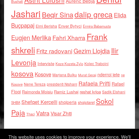
Aurenc Bebja
Bushati
Jashari
dalip greca
Beqir Sina
Elida
Buçpapaj
Enver Bytyci
Elmi Berisha
Ermira Babamusta
Frank
Eugjen Merlika
Fahri Xharra
shkreli
Ilir
Gezim Llojdia
Fritz radovani
Levonja
Interviste
Kolec Traboini
Keze Kozeta Zylo
kosova
Kosove
nderroi jete
Marjana Bulku
ne
Murat Gecaj
Rafaela Prifti
Rafael
Nene Tereza
Kosove
presidenti Nishani
Floqi
Raimonda Moisiu
Ramiz Lushaj
reshat kripa
Sadik Elshani
Sokol
Shefqet Kercelli
shqiperia
shqiptaret
SHBA
Paja
Vatra
Visar Zhiti
Thaci
This website uses cookies to improve your experience. We'll