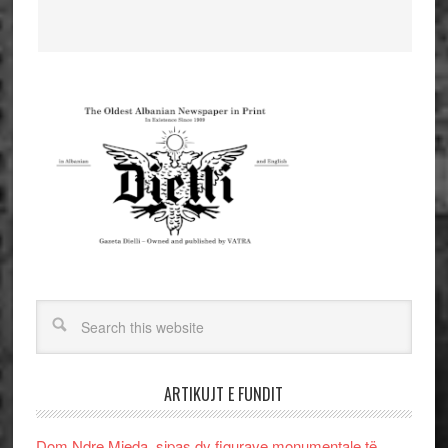
ARTIKUJT E FUNDIT
Dom Ndre Mjeda, sipas dy figurave monumentale të