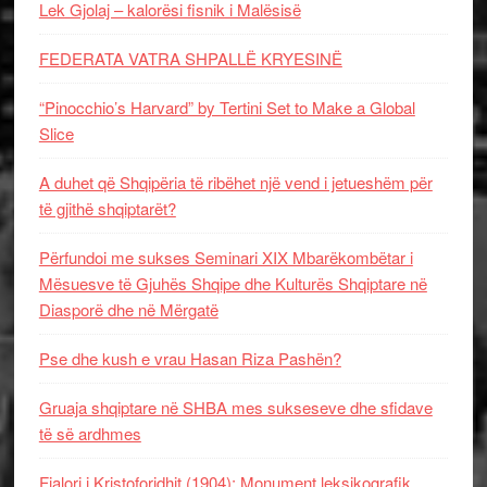
Lek Gjolaj – kalorësi fisnik i Malësisë
FEDERATA VATRA SHPALLË KRYESINË
“Pinocchio’s Harvard” by Tertini Set to Make a Global
Slice
A duhet që Shqipëria të ribëhet një vend i jetueshëm për
të gjithë shqiptarët?
Përfundoi me sukses Seminari XIX Mbarëkombëtar i
Mësuesve të Gjuhës Shqipe dhe Kulturës Shqiptare në
Diasporë dhe në Mërgatë
Pse dhe kush e vrau Hasan Riza Pashën?
Gruaja shqiptare në SHBA mes sukseseve dhe sfidave
të së ardhmes
Fjalori i Kristoforidhit (1904): Monument leksikografik,