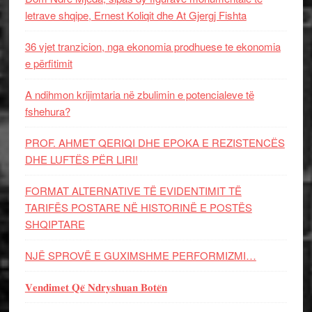
letrave shqipe, Ernest Koliqit dhe At Gjergj Fishta
36 vjet tranzicion, nga ekonomia prodhuese te ekonomia
e përfitimit
A ndihmon krijimtaria në zbulimin e potencialeve të
fshehura?
PROF. AHMET QERIQI DHE EPOKA E REZISTENCЁS
DHE LUFTЁS PЁR LIRI!
FORMAT ALTERNATIVE TË EVIDENTIMIT TË
TARIFËS POSTARE NË HISTORINË E POSTËS
SHQIPTARE
NJË SPROVË E GUXIMSHME PERFORMIZMI…
𝐕𝐞𝐧𝐝𝐢𝐦𝐞𝐭 𝐐𝐞̈ 𝐍𝐝𝐫𝐲𝐬𝐡𝐮𝐚𝐧 𝐁𝐨𝐭𝐞̈𝐧