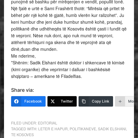
punojmë së bashku për mirëqenjen e vendit, popullit tonë.
Një fjalë e urtë e Sami Frashërit thotë: “Mirësia që pritet të
bëhet për një kohë të gjatë, humb vlerën kur ralizohet”. Ju
keni humbur dhe jeni duke humbur shumë kohë, prandaj,
politikanë dhe udhëheqës të Kosovës është çasti i fundit që
të veproni. Nëse nuk doni, apo nuk mund të veproni,
atëherë tërhiquni nga skena dhe të veprojnë ata që
dinë,duan dhe munden.
Me nderime,
*Shënim: Sadik Elshani është doktor i shkencave të kimisë
(kimi organike) dhe veprimtar i dalluar i bashkësisë
shqiptaro – amerikane të Filadelfias.
Share via:
Facebook
Twitter
Copy Link
More
FILED UNDER:
EDITORIAL
TAGGED WITH:
LETER E HAPUR
,
POLITIKANEVE
,
SADIK ELSHANI
,
TE KOSOVES