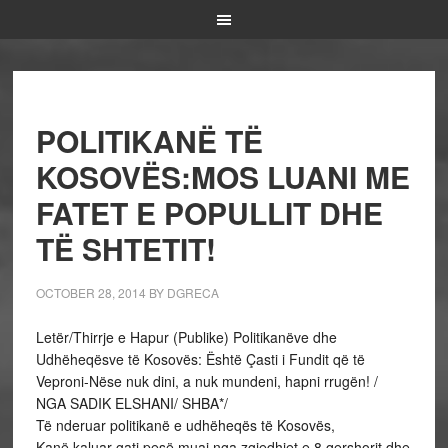
POLITIKANË TË
KOSOVËS:MOS LUANI ME
FATET E POPULLIT DHE
TË SHTETIT!
OCTOBER 28, 2014
BY
DGRECA
Letër/Thirrje e Hapur (Publike) Politikanëve dhe
Udhëheqësve të Kosovës: Është Çasti i Fundit që të
Veproni-Nëse nuk dini, a nuk mundeni, hapni rrugën! /
NGA SADIK ELSHANI/ SHBA*/
Të nderuar politikanë e udhëheqës të Kosovës,
Kanë kaluar gati pesë muaj nga zgjedhjet e 8 qershorit dhe