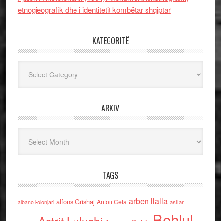
etnogjeografik dhe i identitetit kombëtar shqiptar
KATEGORITË
Kategoritë
ARKIV
Arkiv
TAGS
arben llalla
alfons Grishaj
Anton Cefa
asllan
albano kolonjari
Behlul
Astrit Lulushi