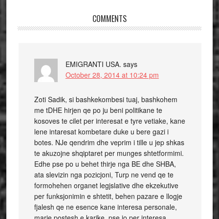
COMMENTS
EMIGRANTI USA.
says
October 28, 2014 at 10:24 pm
Zoti Sadik, si bashkekombesi tuaj, bashkohem
me tDHE hirjen qe po ju beni politikane te
kosoves te cilet per interesat e tyre vetiake, kane
lene intaresat kombetare duke u bere gazi i
botes. NJe qendrim dhe veprim i tille u jep shkas
te akuzojne shqiptaret per munges shtetformimi.
Edhe pse po u behet thirje nga BE dhe SHBA,
ata slevizin nga pozicjoni, Turp ne vend qe te
formohehen organet legjslative dhe ekzekutive
per funksjonimin e shtetit, behen pazare e llogje
fjalesh qe ne esence kane interesa personale,
marje postesh e karike, pse jo per interesa