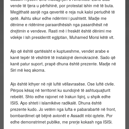
vende të tjera u përfshinë, por protestat ishin më të buta.
Megjithatë asnjë nga qeveritë e reja nuk kaloi periudhë të
qetë. Ashtu sikur edhe ndërrimi i pushtetit. Madje me
dënime e ridënime paraardhësish nga pasardhësit në
drejtimin e vendeve. Rasti më i freskët është dënimi me
vdekje i ish presidentit egjiptian, Muhamed Morsi këtë vit.
Ajo që është qartësisht e kuptueshme, vendet arabe e
kanë tepër të vështirë të instalojnë demokracinë. Sado që
kanë patur suport, prapë dhuna është prezente. Madje në
Siri më keq akoma.
Ajo është kthyer në një luftë vëllavrasëse. Ose luftë civile.
Përpos kësaj në territoret ku sundojnë të ashtuquajturit
rebelët. Shto edhe rajonet në Irakun fqinj, u shpik edhe
ISIS. Apo shteti i islamikëve radikalë. Dhuna është
prezente kudo. Jo vetëm nga lufta e pabarabartë në front,
bombardimet që bëjnë avionët e Assadit mbi qytete. Por
edhe demonstrimet publike, me prerje kokash nga ISIS­i.