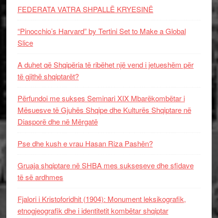
FEDERATA VATRA SHPALLË KRYESINË
“Pinocchio’s Harvard” by Tertini Set to Make a Global
Slice
A duhet që Shqipëria të ribëhet një vend i jetueshëm për
të gjithë shqiptarët?
Përfundoi me sukses Seminari XIX Mbarëkombëtar i
Mësuesve të Gjuhës Shqipe dhe Kulturës Shqiptare në
Diasporë dhe në Mërgatë
Pse dhe kush e vrau Hasan Riza Pashën?
Gruaja shqiptare në SHBA mes sukseseve dhe sfidave
të së ardhmes
Fjalori i Kristoforidhit (1904): Monument leksikografik,
etnogjeografik dhe i identitetit kombëtar shqiptar