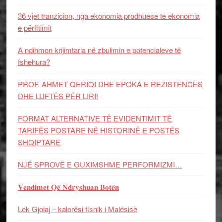
36 vjet tranzicion, nga ekonomia prodhuese te ekonomia
e përfitimit
A ndihmon krijimtaria në zbulimin e potencialeve të
fshehura?
PROF. AHMET QERIQI DHE EPOKA E REZISTENCЁS
DHE LUFTЁS PЁR LIRI!
FORMAT ALTERNATIVE TË EVIDENTIMIT TË
TARIFËS POSTARE NË HISTORINË E POSTËS
SHQIPTARE
NJË SPROVË E GUXIMSHME PERFORMIZMI…
𝐕𝐞𝐧𝐝𝐢𝐦𝐞𝐭 𝐐𝐞̈ 𝐍𝐝𝐫𝐲𝐬𝐡𝐮𝐚𝐧 𝐁𝐨𝐭𝐞̈𝐧
Lek Gjolaj – kalorësi fisnik i Malësisë