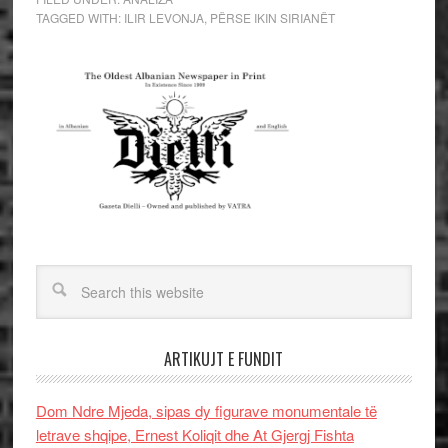
TAGGED WITH:
ILIR LEVONJA
,
PËRSE IKIN SIRIANËT
ARTIKUJT E FUNDIT
Dom Ndre Mjeda, sipas dy figurave monumentale të
letrave shqipe, Ernest Koliqit dhe At Gjergj Fishta