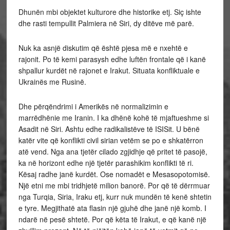
Dhunën mbi objektet kulturore dhe historike etj. Siç ishte
dhe rasti tempullit Palmiera në Siri, dy ditëve më parë.
Nuk ka asnjë diskutim që është pjesa më e nxehtë e
rajonit. Po të kemi parasysh edhe luftën frontale që i kanë
shpallur kurdët në rajonet e Irakut. Situata konfliktuale e
Ukrainës me Rusinë.
Dhe përqëndrimi i Amerikës në normalizimin e
marrëdhënie me Iranin. I ka dhënë kohë të mjaftueshme si
Asadit në Siri. Ashtu edhe radikalistëve të ISIS­it. U bënë
katër vite që konflikti civil sirian vetëm se po e shkatërron
atë vend. Nga ana tjetër cilado zgjidhje që pritet të pasojë,
ka në horizont edhe një tjetër parashikim konflikti të ri.
Kësaj radhe janë kurdët. Ose nomadët e Mesasopotomisë.
Një etni me mbi tridhjetë milion banorë. Por që të dërrmuar
nga Turqia, Siria, Iraku etj, kurr nuk mundën të kenë shtetin
e tyre. Megjithatë ata flasin një gjuhë dhe janë një komb. I
ndarë në pesë shtetë. Por që këta të Irakut, e që kanë një