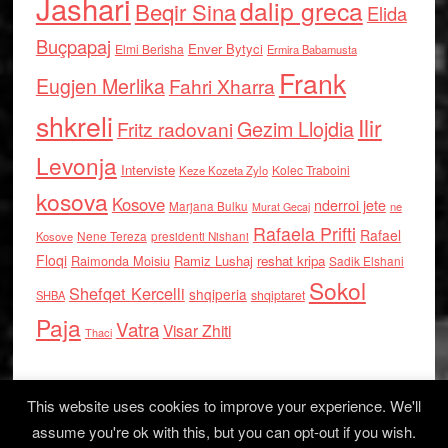
Jashari
dalip greca
Beqir Sina
Elida
Buçpapaj
Enver Bytyci
Elmi Berisha
Ermira Babamusta
Frank
Eugjen Merlika
Fahri Xharra
shkreli
Ilir
Gezim Llojdia
Fritz radovani
Levonja
Interviste
Kolec Traboini
Keze Kozeta Zylo
kosova
Kosove
nderroi jete
Marjana Bulku
ne
Murat Gecaj
Rafaela Prifti
Rafael
Nene Tereza
Kosove
presidenti Nishani
Floqi
Raimonda Moisiu
Ramiz Lushaj
reshat kripa
Sadik Elshani
Sokol
Shefqet Kercelli
shqiperia
shqiptaret
SHBA
Paja
Vatra
Visar Zhiti
Thaci
This website uses cookies to improve your experience. We'll
assume you're ok with this, but you can opt-out if you wish.