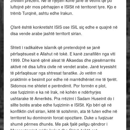
zhvillim prezent. Në të njëjtën kohë janë të vetmit që po
luftojnë për mos përhapjen e ISIS­it në territoret tyre. Kjo e
trëmb Turqinë, ashtu edhe Irakun.
Çfarë është konkretisht ISIS ose ISIL siç edhe e quajnë në
disa vende arabe jashtë territorit sirian.
Shteti i radikalëve islamik që pretendojnë se janë
përfaqësuesit e Allahut në tokë. E kanë zanafillën nga viti
1999. Dhe kanë qënë aleat të Alkaedas dhe pjesëmarrës
aktivë në disa luftra civile në vendet arabe. Janë kryesisht
të përfaqësuar nga shtresat fanatike. Jo vetëm në
praktimin e besimit por edhe në marrëdhëniet me të tjerët.
Sidomos me shtetet e perëndimit. Por formën e plot,
ose fuqizimin e ka në Irak, në kohën e ndërhyrjes
ushtarake të Amerikës. Pra rrëzimi i Sadam Huseinit do i
sillte botës arabe edhe fuqizimin e ISIS­it. Kjo bëri që në
konfliktin civil sirian, këtë të sotshmin, ata të futen edhe në
territoret ku dominonin forcat opozitare. Duke u fuqizuar
shumë përmes dhunës. Me pak fjalë pellgu qëndror i