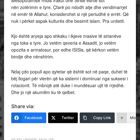
Mesopotamisë midis Irakut dhe Sirisë është sot
nën zotërimin e tyre. Çfarë po ndodh atje dhe vendimarrjet
në emër të Allahut, konsiderohet si një periudhë e errët. Që
nuk i përket aspak kulturës dhe besimit islam. Pra unitetit.
Kjo është aryeja apo shkaku i ikjeve masive të sirianëve
nga toka e tyre. Jo vetëm qeveria e Assadit, jo vetëm
opozita e armatosur, por edhe ISIS­is, që kërkon vetëm
bindje dhe nënshtrim.
Ndaj çdo popull apo qytetar që është sot në paqe, duhet të
bëj llogari për vlerën që ka sistemi i dominuar nga suksesi i
rotacionit. Të mbrojë atë duke i mundësuar ujit të rrjedhë.
Dhe jo një akumilim ku të qelbet.
Share via:
Facebook
Twitter
Copy Link
More
FILED UNDER:
ANALIZA