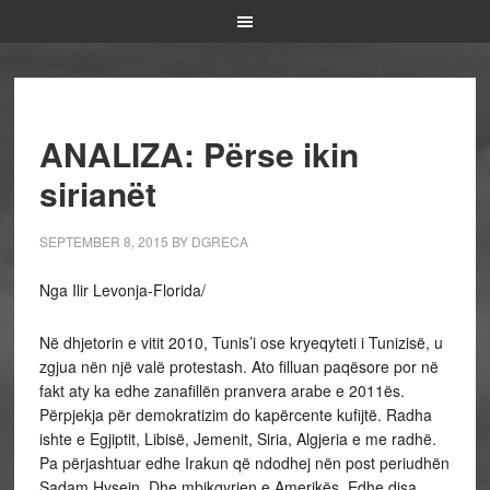
ANALIZA: Përse ikin
sirianët
SEPTEMBER 8, 2015
BY
DGRECA
Nga Ilir Levonja-Florida/
Në dhjetorin e vitit 2010, Tunis’i ose kryeqyteti i Tunizisë, u
zgjua nën një valë protestash. Ato filluan paqësore por në
fakt aty ka edhe zanafillën pranvera arabe e 2011­ës.
Përpjekja për demokratizim do kapërcente kufijtë. Radha
ishte e Egjiptit, Libisë, Jemenit, Siria, Algjeria e me radhë.
Pa përjashtuar edhe Irakun që ndodhej nën post periudhën
Sadam Hysein. Dhe mbikqyrjen e Amerikës. Edhe disa