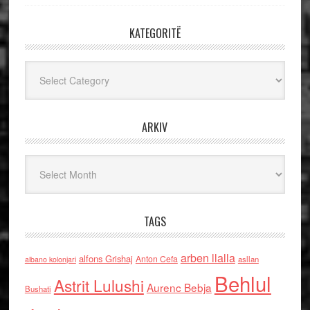
KATEGORITË
Kategoritë
ARKIV
Arkiv
TAGS
arben llalla
alfons Grishaj
Anton Cefa
asllan
albano kolonjari
Behlul
Astrit Lulushi
Aurenc Bebja
Bushati