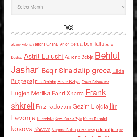
Arkiv
TAGS
arben llalla
alfons Grishaj
Anton Cefa
asllan
albano kolonjari
Behlul
Astrit Lulushi
Aurenc Bebja
Bushati
Jashari
dalip greca
Beqir Sina
Elida
Buçpapaj
Enver Bytyci
Elmi Berisha
Ermira Babamusta
Frank
Eugjen Merlika
Fahri Xharra
shkreli
Ilir
Gezim Llojdia
Fritz radovani
Levonja
Interviste
Kolec Traboini
Keze Kozeta Zylo
kosova
Kosove
nderroi jete
Marjana Bulku
ne
Murat Gecaj