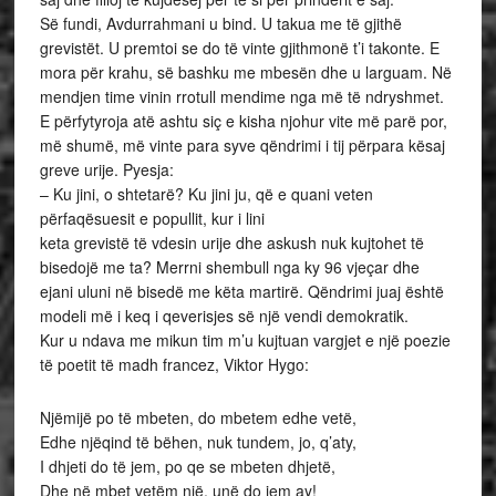
Së fundi, Avdurrahmani u bind. U takua me të gjithë
grevistët. U premtoi se do të vinte gjithmonë t’i takonte. E
mora për krahu, së bashku me mbesën dhe u larguam. Në
mendjen time vinin rrotull mendime nga më të ndryshmet.
E përfytyroja atë ashtu siç e kisha njohur vite më parë por,
më shumë, më vinte para syve qëndrimi i tij përpara kësaj
greve urije. Pyesja:
– Ku jini, o shtetarë? Ku jini ju, që e quani veten
përfaqësuesit e popullit, kur i lini
keta grevistë të vdesin urije dhe askush nuk kujtohet të
bisedojë me ta? Merrni shembull nga ky 96 vjeçar dhe
ejani uluni në bisedë me këta martirë. Qëndrimi juaj është
modeli më i keq i qeverisjes së një vendi demokratik.
Kur u ndava me mikun tim m’u kujtuan vargjet e një poezie
të poetit të madh francez, Viktor Hygo:
Njëmijë po të mbeten, do mbetem edhe vetë,
Edhe njëqind të bëhen, nuk tundem, jo, q’aty,
I dhjeti do të jem, po qe se mbeten dhjetë,
Dhe në mbet vetëm një, unë do jem ay!