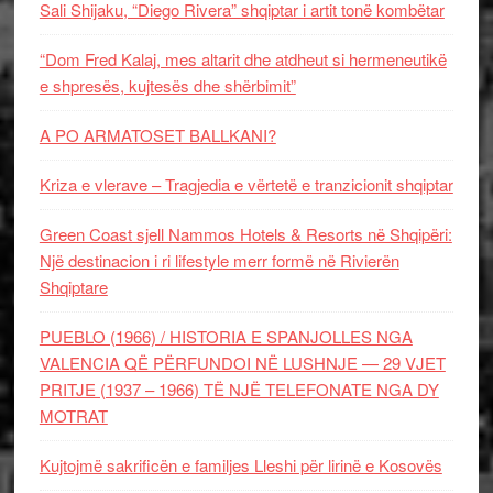
Sali Shijaku, “Diego Rivera” shqiptar i artit tonë kombëtar
“Dom Fred Kalaj, mes altarit dhe atdheut si hermeneutikë
e shpresës, kujtesës dhe shërbimit”
A PO ARMATOSET BALLKANI?
Kriza e vlerave – Tragjedia e vërtetë e tranzicionit shqiptar
Green Coast sjell Nammos Hotels & Resorts në Shqipëri:
Një destinacion i ri lifestyle merr formë në Rivierën
Shqiptare
PUEBLO (1966) / HISTORIA E SPANJOLLES NGA
VALENCIA QË PËRFUNDOI NË LUSHNJE — 29 VJET
PRITJE (1937 – 1966) TË NJË TELEFONATE NGA DY
MOTRAT
Kujtojmë sakrificën e familjes Lleshi për lirinë e Kosovës