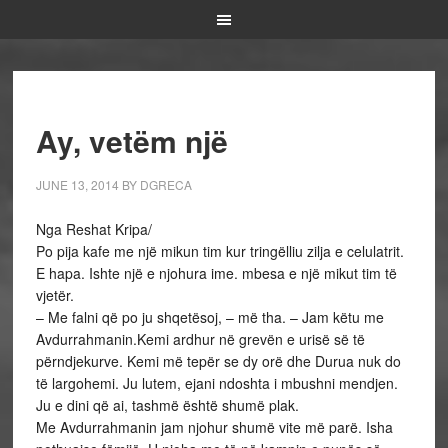
Ay, vetëm një
JUNE 13, 2014
BY
DGRECA
Nga Reshat Kripa/
Po pija kafe me një mikun tim kur tringëlliu zilja e celulatrit.
E hapa. Ishte një e njohura ime. mbesa e një mikut tim të
vjetër.
– Me falni që po ju shqetësoj, – më tha. – Jam këtu me
Avdurrahmanin.Kemi ardhur në grevën e urisë së të
përndjekurve. Kemi më tepër se dy orë dhe Durua nuk do
të largohemi. Ju lutem, ejani ndoshta i mbushni mendjen.
Ju e dini që ai, tashmë është shumë plak.
Me Avdurrahmanin jam njohur shumë vite më parë. Isha