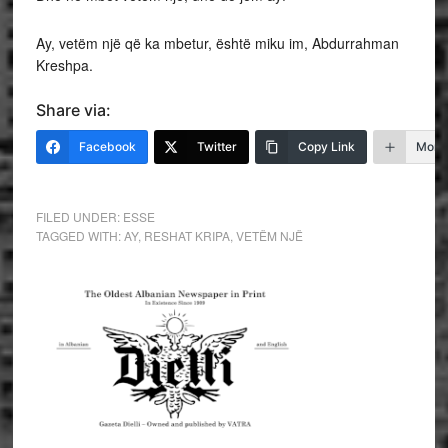
Ay, vetëm një që ka mbetur, është miku im, Abdurrahman
Kreshpa.
Share via:
Facebook
Twitter
Copy Link
More
FILED UNDER:
ESSE
TAGGED WITH:
AY
,
RESHAT KRIPA
,
VETËM NJË