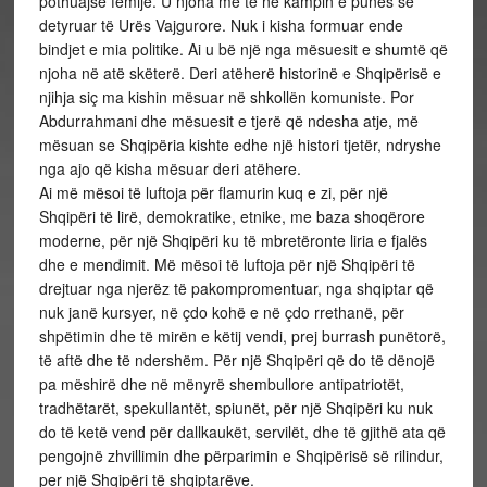
pothuajse fëmijë. U njoha me të në kampin e punës së
detyruar të Urës Vajgurore. Nuk i kisha formuar ende
bindjet e mia politike. Ai u bë një nga mësuesit e shumtë që
njoha në atë skëterë. Deri atëherë historinë e Shqipërisë e
njihja siç ma kishin mësuar në shkollën komuniste. Por
Abdurrahmani dhe mësuesit e tjerë që ndesha atje, më
mësuan se Shqipëria kishte edhe një histori tjetër, ndryshe
nga ajo që kisha mësuar deri atëhere.
Ai më mësoi të luftoja për flamurin kuq e zi, për një
Shqipëri të lirë, demokratike, etnike, me baza shoqërore
moderne, për një Shqipëri ku të mbretëronte liria e fjalës
dhe e mendimit. Më mësoi të luftoja për një Shqipëri të
drejtuar nga njerëz të pakompromentuar, nga shqiptar që
nuk janë kursyer, në çdo kohë e në çdo rrethanë, për
shpëtimin dhe të mirën e këtij vendi, prej burrash punëtorë,
të aftë dhe të ndershëm. Për një Shqipëri që do të dënojë
pa mëshirë dhe në mënyrë shembullore antipatriotët,
tradhëtarët, spekullantët, spiunët, për një Shqipëri ku nuk
do të ketë vend për dallkaukët, servilët, dhe të gjithë ata që
pengojnë zhvillimin dhe përparimin e Shqipërisë së rilindur,
per një Shqipëri të shqiptarëve.