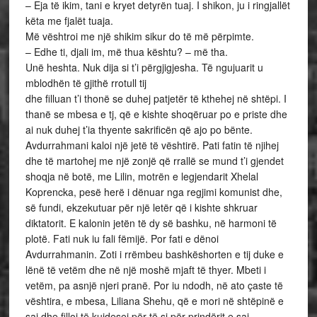
– Eja të ikim, tani e kryet detyrën tuaj. I shikon, ju i ringjallët
këta me fjalët tuaja.
Më vështroi me një shikim sikur do të më përpimte.
– Edhe ti, djali im, më thua kështu? – më tha.
Unë heshta. Nuk dija si t’i përgjigjesha. Të ngujuarit u
mblodhën të gjithë rrotull tij
dhe filluan t’i thonë se duhej patjetër të kthehej në shtëpi. I
thanë se mbesa e tj, që e kishte shoqëruar po e priste dhe
ai nuk duhej t’ia thyente sakrificën që ajo po bënte.
Avdurrahmani kaloi një jetë të vështirë. Pati fatin të njihej
dhe të martohej me një zonjë që rrallë se mund t’i gjendet
shoqja në botë, me Lilin, motrën e legjendarit Xhelal
Koprencka, pesë herë i dënuar nga regjimi komunist dhe,
së fundi, ekzekutuar për një letër që i kishte shkruar
diktatorit. E kalonin jetën të dy së bashku, në harmoni të
plotë. Fati nuk iu fali fëmijë. Por fati e dënoi
Avdurrahmanin. Zoti i rrëmbeu bashkëshorten e tij duke e
lënë të vetëm dhe në një moshë mjaft të thyer. Mbeti i
vetëm, pa asnjë njeri pranë. Por iu ndodh, në ato çaste të
vështira, e mbesa, Liliana Shehu, që e mori në shtëpinë e
saj dhe filloj të kujdesej për të si për prindërit e saj.