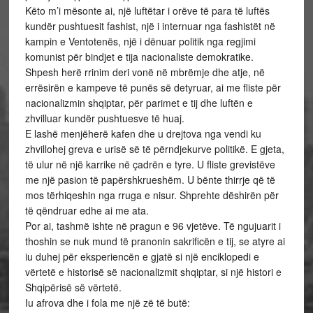
Këto m’i mësonte ai, një luftëtar i orëve të para të luftës
kundër pushtuesit fashist, një i internuar nga fashistët në
kampin e Ventotenës, një i dënuar politik nga regjimi
komunist për bindjet e tija nacionaliste demokratike.
Shpesh herë rrinim deri vonë në mbrëmje dhe atje, në
errësirën e kampeve të punës së detyruar, ai me fliste për
nacionalizmin shqiptar, për parimet e tij dhe luftën e
zhvilluar kundër pushtuesve të huaj.
E lashë menjëherë kafen dhe u drejtova nga vendi ku
zhvillohej greva e urisë së të përndjekurve politikë. E gjeta,
të ulur në një karrike në çadrën e tyre. U fliste grevistëve
me një pasion të papërshkrueshëm. U bënte thirrje që të
mos tërhiqeshin nga rruga e nisur. Shprehte dëshirën për
të qëndruar edhe ai me ata.
Por ai, tashmë ishte në pragun e 96 vjetëve. Të ngujuarit i
thoshin se nuk mund të pranonin sakrificën e tij, se atyre ai
iu duhej për eksperiencën e gjatë si një enciklopedi e
vërtetë e historisë së nacionalizmit shqiptar, si një histori e
Shqipërisë së vërtetë.
Iu afrova dhe i fola me një zë të butë: