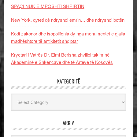
SPAÇI NUK E MPOSHTI SHPIRTIN
New York, qyteti që ndryshoi emrin… dhe ndryshoi botën
Kodi zakonor dhe isopolifonia dy nga monumentet e gjalla
madhështore të antikitetit shqiptar
Kryetari i Vatrës Dr. Elmi Berisha zhvilloi takim në
Akademinë e Shkencave dhe të Arteve të Kosovës
KATEGORITË
Kategoritë
ARKIV