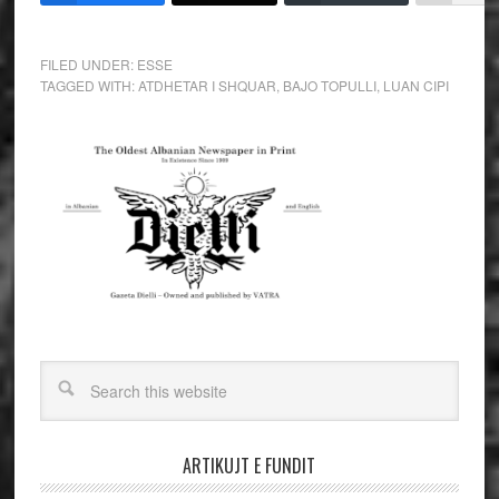
FILED UNDER:
ESSE
TAGGED WITH:
ATDHETAR I SHQUAR
,
BAJO TOPULLI
,
LUAN CIPI
ARTIKUJT E FUNDIT