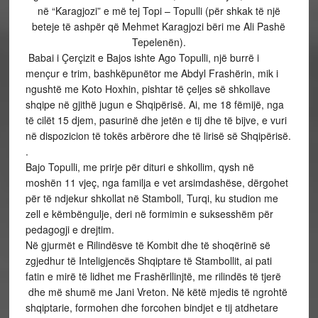
në “Karagjozi” e më tej Topi – Topulli (për shkak të një
beteje të ashpër që Mehmet Karagjozi bëri me Ali Pashë
Tepelenën).
Babai i Çerçizit e Bajos ishte Ago Topulli, një burrë i
mençur e trim, bashkëpunëtor me Abdyl Frashërin, mik i
ngushtë me Koto Hoxhin, pishtar të çeljes së shkollave
shqipe në gjithë jugun e Shqipërisë. Ai, me 18 fëmijë, nga
të cilët 15 djem, pasurinë dhe jetën e tij dhe të bijve, e vuri
në dispozicion të tokës arbërore dhe të lirisë së Shqipërisë.
.
Bajo Topulli, me prirje për dituri e shkollim, qysh në
moshën 11 vjeç, nga familja e vet arsimdashëse, dërgohet
për të ndjekur shkollat në Stamboll, Turqi, ku studion me
zell e këmbëngulje, deri në formimin e suksesshëm për
pedagogji e drejtim.
Në gjurmët e Rilindësve të Kombit dhe të shoqërinë së
zgjedhur të Inteligjencës Shqiptare të Stambollit, ai pati
fatin e mirë të lidhet me Frashërllinjtë, me rilindës të tjerë
dhe më shumë me Jani Vreton. Në këtë mjedis të ngrohtë
shqiptarie, formohen dhe forcohen bindjet e tij atdhetare