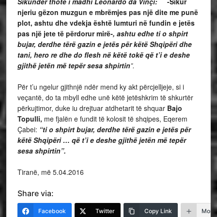
Sikundër thotë i madhi Leonardo da Vinçi:
-Sikur
njeriu gëzon muzgun e mbrëmjes pas një dite me punë
plot, ashtu dhe vdekja është lumturi në fundin e jetës
pas një jete të përdorur mirë
-, ashtu edhe ti o shpirt
bujar, derdhe tërë gazin e jetës për këtë Shqipëri dhe
tani, hero re dhe do flesh në këtë tokë që t’i e deshe
gjithë jetën më tepër sesa shpirtin
”.
Për t’u ngelur gjithnjë ndër mend ky akt përcjelljeje, si i
veçantë, do ta mbyll edhe unë këtë jetëshkrim të shkurtër
përkujtimor, duke iu drejtuar atdhetarit të shquar
Bajo
Topulli,
me fjalën e fundit të kolosit të shqipes, Eqerem
Çabei:
“ti o shpirt bujar, derdhe tërë gazin e jetës për
këtë Shqipëri … që t’i e deshe gjithë jetën më tepër
sesa shpirtin”.
Tiranë, më 5.04.2016
Share via:
Facebook
Twitter
Copy Link
More