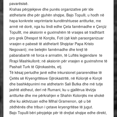
pavarësisë.
Krahas përpjekjeve dhe punës organizative për ide
atdhetarie dhe për gjuhën shqipe, Bajo Topulli, u hodh në
hapa konkrete veprimtarie kundërshtuese antiturke, me
armë në dorë, nga ku lindi edhe Çeta famëmadhe e Çerçiz
Topullit, me aksionin e guximshëm të vrasjes së tradhtarit
pro grek Dhespot të Korçës, Foti (që kish paraorganizuar
vrasjen e pabesë të atdhetarit Shqiptar Papa Kristo
Negovani); me betejën famëmadhe dhe krejt të
pabarabartë në forca e armatim, të Luftës legjendare te
Rrapi Mashkullorë; në aksionin për vrasjen e guximshme të
Pashait Turk të Gjirokastrës, etj.
Të kësaj periudhe janë edhe inkursionet pararendëse të
Çetës së Kryengritësve Gjirokastritë, në Kolonjë e Korçë
dhe bashkëpunimi me atdhetarin Sali Butka dhe më tutje
jashtë atdheut, deri në Rumani, ku u gjallërua lëvizja
antiturke dhe me përkrahjen e Shahin Kolonjës me shokë
dhe ku aktivizuan edhe Mihal Gramenon, që u bë
zëdhënës dhe tribun i çetave kryengritëse të jugut.
Bajo Topulli bëri përpjekje për të drejtat shqipe edhe direkt,