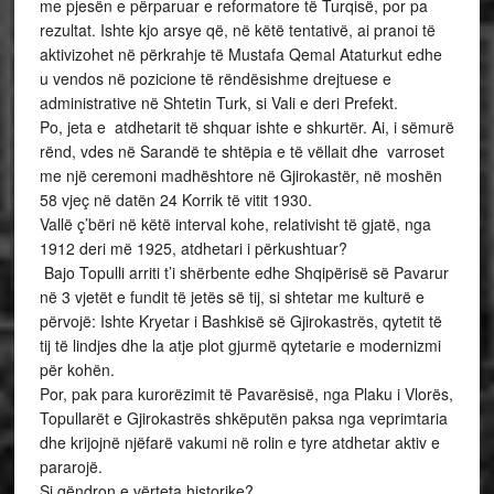
me pjesën e përparuar e reformatore të Turqisë, por pa
rezultat. Ishte kjo arsye që, në këtë tentativë, ai pranoi të
aktivizohet në përkrahje të Mustafa Qemal Ataturkut edhe
u vendos në pozicione të rëndësishme drejtuese e
administrative në Shtetin Turk, si Vali e deri Prefekt.
Po, jeta e atdhetarit të shquar ishte e shkurtër. Ai, i sëmurë
rënd, vdes në Sarandë te shtëpia e të vëllait dhe varroset
me një ceremoni madhështore në Gjirokastër, në moshën
58 vjeç në datën 24 Korrik të vitit 1930.
Vallë ç’bëri në këtë interval kohe, relativisht të gjatë, nga
1912 deri më 1925, atdhetari i përkushtuar?
Bajo Topulli arriti t’i shërbente edhe Shqipërisë së Pavarur
në 3 vjetët e fundit të jetës së tij, si shtetar me kulturë e
përvojë: Ishte Kryetar i Bashkisë së Gjirokastrës, qytetit të
tij të lindjes dhe la atje plot gjurmë qytetarie e modernizmi
për kohën.
Por, pak para kurorëzimit të Pavarësisë, nga Plaku i Vlorës,
Topullarët e Gjirokastrës shkëputën paksa nga veprimtaria
dhe krijojnë njëfarë vakumi në rolin e tyre atdhetar aktiv e
pararojë.
Si qëndron e vërteta historike?