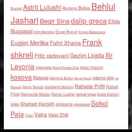
Behlul
Astrit Lulushi
Aurenc Bebja
Bushati
Jashari
dalip greca
Beqir Sina
Elida
Buçpapaj
Enver Bytyci
Elmi Berisha
Ermira Babamusta
Frank
Eugjen Merlika
Fahri Xharra
shkreli
Ilir
Gezim Llojdia
Fritz radovani
Levonja
Interviste
Kolec Traboini
Keze Kozeta Zylo
kosova
Kosove
nderroi jete
Marjana Bulku
ne
Murat Gecaj
Rafaela Prifti
Rafael
Nene Tereza
Kosove
presidenti Nishani
Floqi
Raimonda Moisiu
Ramiz Lushaj
reshat kripa
Sadik Elshani
Sokol
Shefqet Kercelli
shqiperia
shqiptaret
SHBA
Paja
Vatra
Visar Zhiti
Thaci