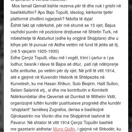
Mos Ismail Qemali kishte rezerva për të dhe nuk i grishi në
bashkëluftim? Apo Bajo Topulli, ideolog, kërkonte tjetër
platformë zhvillimi ngjarjesh? Ndofta të dyja!
Është fakt që ndërkohë, për më shumë se 15 vjet, Bajua
vazhdoi punën në pozicione drejtuese në Shtetin Turk, në
mbështetje të Ataturkut (edhe ky origjinë Shqiptare) dhe u
kthye për të punuar në Atdhe vetëm në fund të jetës së tij.
(në 5 vjeçarin 1925-1930)
Edhe Çerçiz Topulli, vllau më i vogël, trimi i
çartur e i pa
lodhur, besnik i ideve të Bajos së ditur,
pati një ndërprerje
lufte antiturke, po vetëm për dy vjet. N
ë prill të vitit 1914,
atë e gjejmë në Kuvendin Historik të Shtëpezës në
Kurvelesh, ku me Hasan Xhikun, Sulo Beqirin. Halil Sullon,
Selam Salarinë etj., si dhe me kontributin e Komitetit
Ndërkombëtar dhe Qeverisë së Durrësit të Wilhelm Vidit,
organizojnë luftën kundër pushtuesve progrekë dhe kundër
“shqiptarit” famëkeq Zografos, derisa e bashkojnë
Gjirokastrën me Vlorën dhe me Shqipërinë tashmë të
Pavarur. Në shtator të vitit 1914 Çerçiz Topullin bashkë
me gazetarin atdhetar
Muço Qullin
,
i gjejmë në Shkodër, ku