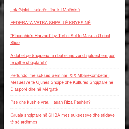
Lek Gjolaj – kalorësi fisnik i Malësisë
FEDERATA VATRA SHPALLË KRYESINË
“Pinocchio’s Harvard” by Tertini Set to Make a Global
Slice
A duhet që Shqipëria të ribëhet një vend i jetueshëm për
të gjithë shqiptarët?
Përfundoi me sukses Seminari XIX Mbarëkombëtar i
Mësuesve të Gjuhës Shqipe dhe Kulturës Shqiptare në
Diasporë dhe në Mërgatë
Pse dhe kush e vrau Hasan Riza Pashën?
Gruaja shqiptare në SHBA mes sukseseve dhe sfidave
të së ardhmes