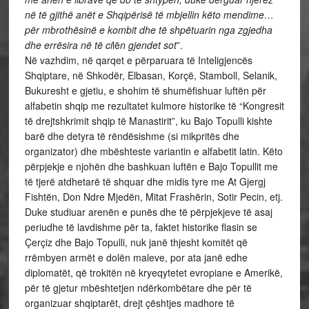
në të gjithë anët e Shqipërisë të mbjellin këto mendime…
për mbrothësinë e kombit dhe të shpëtuarin nga zgjedha
dhe errësira në të ci
lë
n gjendet sot
”.
Në vazhdim, në qarqet e përparuara të Inteligjencës
Shqiptare, në Shkodër, Elbasan, Korçë, Stamboll, Selanik,
Bukuresht e gjetiu, e shohim të shumëfishuar luftën për
alfabetin shqip me rezultatet kulmore historike të “Kongresit
të drejtshkrimit shqip të Manastirit”, ku Bajo Topulli kishte
barë dhe detyra të rëndësishme (si mikpritës dhe
organizator) dhe mbështeste variantin e alfabetit latin. Këto
përpjekje e njohën dhe bashkuan luftën e Bajo Topullit me
të tjerë atdhetarë të shquar dhe midis tyre me At Gjergj
Fishtën, Don Ndre Mjedën, Mitat Frashërin, Sotir Pecin, etj.
Duke studiuar arenën e punës dhe të përpjekjeve të asaj
periudhe të lavdishme për ta, faktet historike flasin se
Çerçiz dhe Bajo Topulli, nuk janë thjesht komitët që
rrëmbyen armët e dolën maleve, por ata janë edhe
diplomatët, që trokitën në kryeqytetet evropiane e Amerikë,
për të gjetur mbështetjen ndërkombëtare dhe për të
organizuar shqiptarët, drejt çështjes madhore të