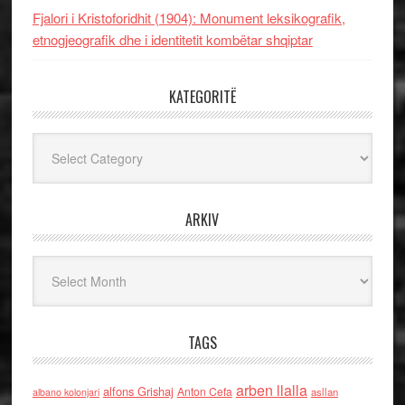
Fjalori i Kristoforidhit (1904): Monument leksikografik,
etnogjeografik dhe i identitetit kombëtar shqiptar
KATEGORITË
Kategoritë
ARKIV
Arkiv
TAGS
arben llalla
alfons Grishaj
Anton Cefa
asllan
albano kolonjari