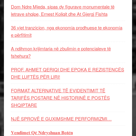
Dom Ndre Mjeda, sipas dy figurave monumentale të
letrave shqipe, Ernest Koliqit dhe At Gjergj Fishta
36 vjet tranzicion, nga ekonomia prodhuese te ekonomia
e përfitimit
A ndihmon krijimtaria në zbulimin e potencialeve të
fshehura?
PROF. AHMET QERIQI DHE EPOKA E REZISTENCЁS
DHE LUFTЁS PЁR LIRI!
FORMAT ALTERNATIVE TË EVIDENTIMIT TË
TARIFËS POSTARE NË HISTORINË E POSTËS
SHQIPTARE
NJË SPROVË E GUXIMSHME PERFORMIZMI…
𝐕𝐞𝐧𝐝𝐢𝐦𝐞𝐭 𝐐𝐞̈ 𝐍𝐝𝐫𝐲𝐬𝐡𝐮𝐚𝐧 𝐁𝐨𝐭𝐞̈𝐧