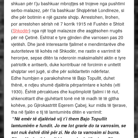
shkuan për t’ju bashkuar mbrojtjes së trojeve nga pushtimi
serbo-malazez, për t’ia bashkuar Shqipërisë Londineze, si
dhe për botimin e një gazete shqip. Arrestohen, lirohen,
por arrestohen sërish në 7 korrik 1915 në Fushën e Shtoit
(
Shkodër
) nga një togë malazeze dhe asgjësohen rrugës
për në Çetinë. Eshtrat e tyre gjinden dhe varrosen pas 20
vjetësh. Dhe janë interesante fjalimet e mendimtarëve dhe
autoriteteve të kohës në Shkodër, me rastin e varrimit të
heronjve, sepse ditën ta nderonin maksimalisht aktin e tyre
patriotik e antiserb, duke kontribuar në forcimin e unitetit
shqiptar veri jugë, si dhe për solidaritetin ndërfetar.
Edhe humbjen e parakohshme të Bajo Topullit, duhet
thënë, e ndjeu shumë djalëria përparimtare e kohës (viti
1930). Është përcaktues dhe kuptimplotë fjalimi i të riut,
shkencëtarit dhe gjuhëtarit tonë më të madh të të gjitha
kohëve, po Gjirokastritit Eqerem Çabej, kur midis të tjerave,
tha në fjalën e tij të lamtumirës ditën e varrimit:
“
Në emër të djalërisë vij t’i them Bajo Topullit
lamtumirën e fundit. Jo me lot grarie do ta varrosim, se
sot nuk është ditë për zi. Ne do ta varrosim si burra.