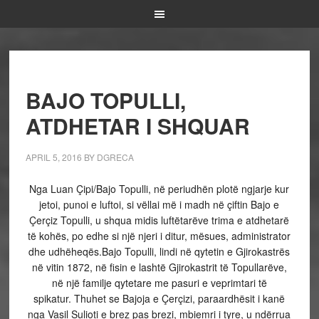
BAJO TOPULLI,
ATDHETAR I SHQUAR
APRIL 5, 2016
BY
DGRECA
Nga Luan Çipi/
Bajo Topulli, në periudhën plotë ngjarje kur
jetoi, punoi e luftoi, si vëllai më i madh në çiftin Bajo e
Çerçiz Topulli, u shqua midis luftëtarëve trima e atdhetarë
të kohës, po edhe si një njeri i ditur, mësues, administrator
dhe udhëheqës.
Bajo Topulli, lindi në qytetin e Gjirokastrës
në vitin 1872, në fisin e lashtë Gjirokastrit të Topullarëve,
në një familje qytetare me pasuri e veprimtari të
spikatur.
Thuhet se Bajoja e Çerçizi, paraardhësit i kanë
nga Vasil Sulioti e brez pas brezi, mbiemri i tyre, u ndërrua