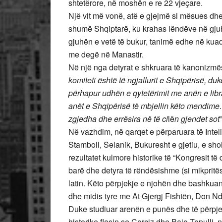
shtetërore, në moshën e re 22 vjeçare.
Një vit më vonë, atë e gjejmë si mësues dhe
shumë Shqiptarë, ku krahas lëndëve në gju
gjuhën e vetë të bukur, tanimë edhe në kuadr
me degë në Manastir.
Në një nga detyrat e shkruara të kanonizmës
komiteti është të ngjallurit e Shqipërisë, d
përhapur udhën e qytetërimit me anën e libr
anët e Shqipërisë të mbjellin këto mendime
zgjedha dhe errësira në të ci
lë
n gjendet sot
”
Në vazhdim, në qarqet e përparuara të Inte
Stamboll, Selanik, Bukuresht e gjetiu, e sho
rezultatet kulmore historike të “Kongresit të 
barë dhe detyra të rëndësishme (si mikpritës
latin. Këto përpjekje e njohën dhe bashkuan 
dhe midis tyre me At Gjergj Fishtën, Don Ndr
Duke studiuar arenën e punës dhe të përpjek
historike flasin se Çerçiz dhe Bajo Topulli,