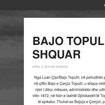
BAJO TOPULL
SHQUAR
APRIL 5, 2016
BY
DGRECA
Nga Luan Çipi/
Bajo Topulli, në periudhën pl
në çiftin Bajo e Çerçiz Topulli, u shqua mid
njeri i ditur, mësues, administrator dhe u
vitin 1872, në fisin e lashtë Gjirokastrit të 
të spikatur.
Thuhet se Bajoja e Çerçizi, p