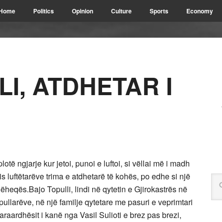
Home
Politics
Opinion
Culture
Sports
Economy
I, ATDHETAR I
otë ngjarje kur jetoi, punoi e luftoi, si vëllai më i madh
is luftëtarëve trima e atdhetarë të kohës, po edhe si një
dhëheqës.
Bajo Topulli, lindi në qytetin e Gjirokastrës në
Topullarëve, në një familje qytetare me pasuri e veprimtari
araardhësit i kanë nga Vasil Sulioti e brez pas brezi,