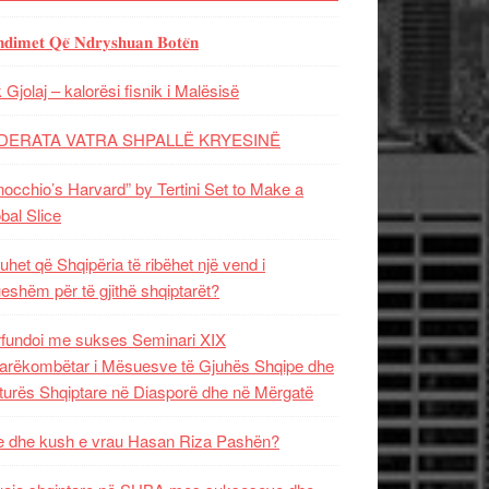
𝐝𝐢𝐦𝐞𝐭 𝐐𝐞̈ 𝐍𝐝𝐫𝐲𝐬𝐡𝐮𝐚𝐧 𝐁𝐨𝐭𝐞̈𝐧
 Gjolaj – kalorësi fisnik i Malësisë
DERATA VATRA SHPALLË KRYESINË
nocchio’s Harvard” by Tertini Set to Make a
bal Slice
uhet që Shqipëria të ribëhet një vend i
ueshëm për të gjithë shqiptarët?
fundoi me sukses Seminari XIX
rëkombëtar i Mësuesve të Gjuhës Shqipe dhe
turës Shqiptare në Diasporë dhe në Mërgatë
 dhe kush e vrau Hasan Riza Pashën?