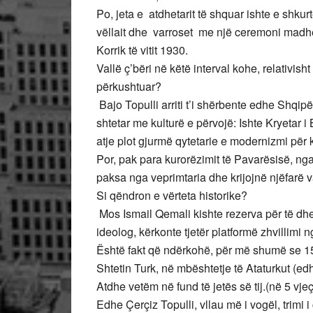
Po, jeta e atdhetarit të shquar ishte e shkur
vëllait dhe varroset me një ceremoni madhë
Korrik të vitit 1930.
Vallë ç’bëri në këtë interval kohe, relativish
përkushtuar?
Bajo Topulli arriti t’i shërbente edhe Shqipëri
shtetar me kulturë e përvojë: Ishte Kryetar i B
atje plot gjurmë qytetarie e modernizmi për
Por, pak para kurorëzimit të Pavarësisë, nga
paksa nga veprimtaria dhe krijojnë njëfarë v
Si qëndron e vërteta historike?
Mos Ismail Qemali kishte rezerva për të dhe
ideolog, kërkonte tjetër platformë zhvillimi n
Është fakt që ndërkohë, për më shumë se 15
Shtetin Turk, në mbështetje të Ataturkut (ed
Atdhe vetëm në fund të jetës së tij.(në 5 vj
Edhe Çerçiz Topulli, vllau më i vogël, trimi i