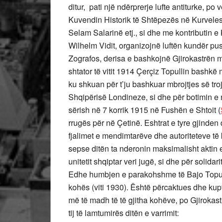
ditur,
pati një ndërprerje lufte antiturke, po 
Kuvendin Historik të Shtëpezës në Kurveles
Selam Salarinë etj., si dhe me kontributin 
Wilhelm Vidit, organizojnë luftën kundër pu
Zografos, derisa e bashkojnë Gjirokastrën
shtator të vitit 1914 Çerçiz Topullin bashkë
ku shkuan për t’ju bashkuar mbrojtjes së tr
Shqipërisë Londineze, si dhe për botimin e 
sërish në 7 korrik 1915 në Fushën e Shtoit (
rrugës për në Çetinë. Eshtrat e tyre gjinde
fjalimet e mendimtarëve dhe autoriteteve të 
sepse ditën ta nderonin maksimalisht aktin e 
unitetit shqiptar veri jugë, si dhe për solidari
Edhe humbjen e parakohshme të Bajo Topulli
kohës (viti 1930). Është përcaktues dhe kuptim
më të madh të të gjitha kohëve, po Gjirokastr
tij të lamtumirës ditën e varrimit: