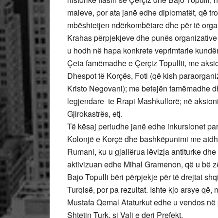
maleve, por ata janë edhe diplomatët, që tro
mbështetjen ndërkombëtare dhe për të organi
Krahas përpjekjeve dhe punës organizative p
u hodh në hapa konkrete veprimtarie kundër
Çeta famëmadhe e Çerçiz Topullit, me aksion
Dhespot të Korçës, Foti (që kish paraorgani
Kristo Negovani); me betejën famëmadhe dhe 
legjendare te Rrapi Mashkullorë; në aksion
Gjirokastrës, etj.
Të kësaj periudhe janë edhe inkursionet par
Kolonjë e Korçë dhe bashkëpunimi me atdhet
Rumani, ku u gjallërua lëvizja antiturke d
aktivizuan edhe Mihal Gramenon, që u bë zëd
Bajo Topulli bëri përpjekje për të drejtat s
Turqisë, por pa rezultat. Ishte kjo arsye që, 
Mustafa Qemal Ataturkut edhe u vendos në p
Shtetin Turk, si Vali e deri Prefekt.