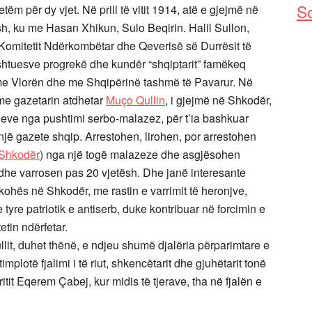
So
vetëm për dy vjet. N
ë prill të vitit 1914, atë e gjejmë në
h, ku me Hasan Xhikun, Sulo Beqirin. Halil Sullon,
e Komitetit Ndërkombëtar dhe Qeverisë së Durrësit të
shtuesve progrekë dhe kundër “shqiptarit” famëkeq
 me Vlorën dhe me Shqipërinë tashmë të Pavarur. Në
 me gazetarin atdhetar
Muço Qullin
,
i gjejmë në Shkodër,
ojeve nga pushtimi serbo-malazez, për t’ia bashkuar
një gazete shqip. Arrestohen, lirohen, por arrestohen
Shkodër
) nga një togë malazeze dhe asgjësohen
n dhe varrosen pas 20 vjetësh. Dhe janë interesante
kohës në Shkodër, me rastin e varrimit të heronjve,
tyre patriotik e antiserb, duke kontribuar në forcimin e
tetin ndërfetar.
t, duhet thënë, e ndjeu shumë djalëria përparimtare e
plotë fjalimi i të riut, shkencëtarit dhe gjuhëtarit tonë
itit Eqerem Çabej, kur midis të tjerave, tha në fjalën e