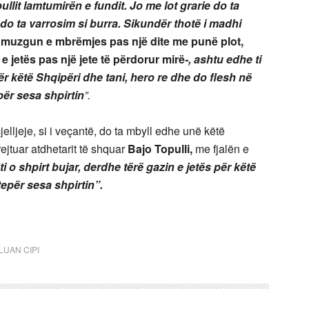
ullit lamtumirën e fundit. Jo me lot grarie do ta
 do ta varrosim si burra. Sikundër thotë i madhi
n muzgun e mbrëmjes pas një dite me punë plot,
e jetës pas një jete të përdorur mirë
-, ashtu edhe ti
për këtë Shqipëri dhe tani, hero re dhe do flesh në
për sesa shpirtin
”.
jelljeje, si i veçantë, do ta mbyll edhe unë këtë
rejtuar atdhetarit të shquar
Bajo Topulli,
me fjalën e
ti o shpirt bujar, derdhe tërë gazin e jetës për këtë
tepër sesa shpirtin”.
LUAN CIPI