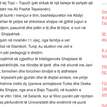
 tej Topi – Topulli (për shkak të një beteje të ashpër që
bëri me Ali Pashë Tepelenën).
Dom
 një burrë i mençur e trim, bashkëpunëtor me Abdyl
të 
htar të çeljes së shkollave shqipe në gjithë jugun e
Fis
djem, pasurinë dhe jetën e tij dhe të bijve, e vuri në
 Shqipërisë. .
36 
eko
, qysh në moshën 11 vjeç, nga familja e vet
lat në Stamboll, Turqi, ku studion me zell e
A n
 për pedagogji e drejtim.
fsh
oqërinë së zgjedhur të Inteligjencës Shqiptare të
 Frashërllinjtë, me rilindës të tjerë dhe më shumë me Jani
PR
, formohen dhe forcohen bindjet e tij atdhetare
RE
 kryesisht për gjuhën dhe të drejtat amtare, me prirje
FO
ëkohshme midis dy zjarreve armiqësore Turke dhe Greke.
TA
ës Shqipe, nga ana e Bajo Topullit, në kuadrin e
SH
ë vitin 1904, në Selanik, kur ai fillon punën për njohjen
pas përfundimit të Universitetit dhe emërimit në punë
NJ