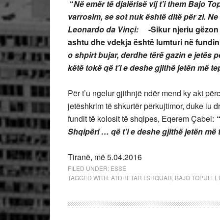
“
Në emër të djalërisë vij t’i them Bajo Top
varrosim, se sot nuk është ditë për zi. Ne
Leonardo da Vinçi:
-Sikur njeriu gëzo
ashtu dhe vdekja është lumturi në fundin 
o shpirt bujar, derdhe tërë gazin e jetës 
këtë tokë që t’i e deshe gjithë jetën më te
Për t’u ngelur gjithnjë ndër mend ky akt përc
jetëshkrim të shkurtër përkujtimor, duke iu d
fundit të kolosit të shqipes, Eqerem Çabei:
“
Shqipëri … që t’i e deshe gjithë jetën më 
Tiranë, më 5.04.2016
FILED UNDER:
ESSE
TAGGED WITH:
ATDHETAR I SHQUAR
,
BAJO TOPULLI
,