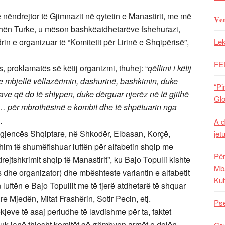
 nëndrejtor të Gjimnazit në qytetin e Manastirit, me më
𝐕𝐞
hën Turke, u mëson bashkëatdhetarëve fshehurazi,
in e organizuar të “Komitetit për Lirinë e Shqipërisë”,
Lek
FE
, proklamatës së këtij organizmi, thuhej:
“
qëllimi i këtij
uke mbjellë vëllazërimin, dashurinë, bashkimin, duke
“Pi
ave që do të shtypen, duke dërguar njerëz në të gjithë
Glo
… për mbrothësinë e kombit dhe të shpëtuarin nga
.
A d
ligjencës Shqiptare, në Shkodër, Elbasan, Korçë,
jet
him të shumëfishuar luftën për alfabetin shqip me
Për
drejtshkrimit shqip të Manastirit”, ku Bajo Topulli kishte
Mba
 dhe organizator) dhe mbështeste variantin e alfabetit
Kul
luftën e Bajo Topullit me të tjerë atdhetarë të shquar
e Mjedën, Mitat Frashërin, Sotir Pecin, etj.
Pse
jeve të asaj periudhe të lavdishme për ta, faktet
 nuk janë thjesht komitët që rrëmbyen armët e dolën