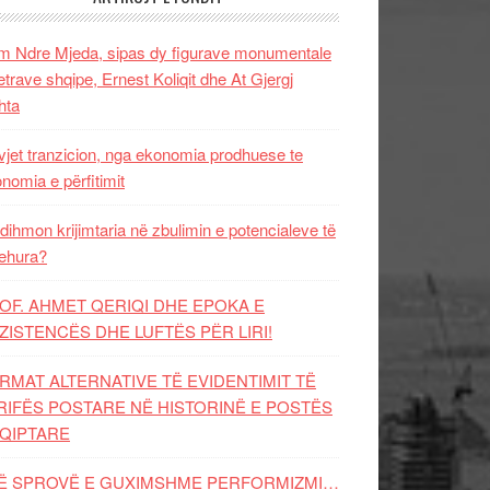
 Ndre Mjeda, sipas dy figurave monumentale
letrave shqipe, Ernest Koliqit dhe At Gjergj
hta
vjet tranzicion, nga ekonomia prodhuese te
nomia e përfitimit
dihmon krijimtaria në zbulimin e potencialeve të
ehura?
OF. AHMET QERIQI DHE EPOKA E
ZISTENCЁS DHE LUFTЁS PЁR LIRI!
RMAT ALTERNATIVE TË EVIDENTIMIT TË
RIFËS POSTARE NË HISTORINË E POSTËS
QIPTARE
Ë SPROVË E GUXIMSHME PERFORMIZMI…