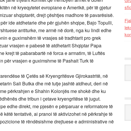
Gr
kitën në kryeqytetet evropiane e Amerikë, për të gjetur
sfi
zuar shqiptarët, drejt çështjes madhore të pavarësisë.
Fja
ër ide atdhetarie dhe për gjuhën shqipe, Bajo Topulli,
lek
shtuese antiturke, me armë në dorë, nga ku lindi edhe
kom
in e guximshëm të vrasjes së tradhtarit pro grek
zuar vrasjen e pabesë të atdhetarit Shqiptar Papa
krejt të pabarabartë në forca e armatim, të Luftës
in për vrasjen e guximshme të Pashait Turk të
Kat
arendëse të Çetës së Kryengritësve Gjirokastritë, në
arin Sali Butka dhe më tutje jashtë atdheut, deri në
he me përkrahjen e Shahin Kolonjës me shokë dhe ku
hënës dhe tribun i çetave kryengritëse të jugut.
hqipe edhe direkt, me pjesën e përparuar e reformatore të
Ark
në këtë tentativë, ai pranoi të aktivizohet në përkrahje të
ozicione të rëndësishme drejtuese e administrative në