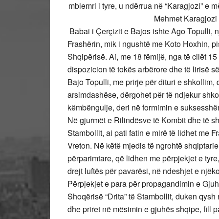
mbiemri i tyre, u ndërrua në “Karagjozi” e më
Mehmet Karagjozi 
Babai i Çerçizit e Bajos ishte Ago Topulli,
Frashërin, mik i ngushtë me Koto Hoxhin, pis
Shqipërisë. Ai, me 18 fëmijë, nga të cilët 15 
dispozicion të tokës arbërore dhe të lirisë së
Bajo Topulli, me prirje për dituri e shkollim
arsimdashëse, dërgohet për të ndjekur shkol
këmbëngulje, deri në formimin e suksesshëm
Në gjurmët e Rilindësve të Kombit dhe të sh
Stambollit, ai pati fatin e mirë të lidhet me
Vreton. Në këtë mjedis të ngrohtë shqiptarie
përparimtare, që lidhen me përpjekjet e tyre,
drejt luftës për pavarësi, në ndeshjet e nj
Përpjekjet e para për propagandimin e Gjuh
Shoqërisë “Drita” të Stambollit, duken qysh n
dhe priret në mësimin e gjuhës shqipe, fill 