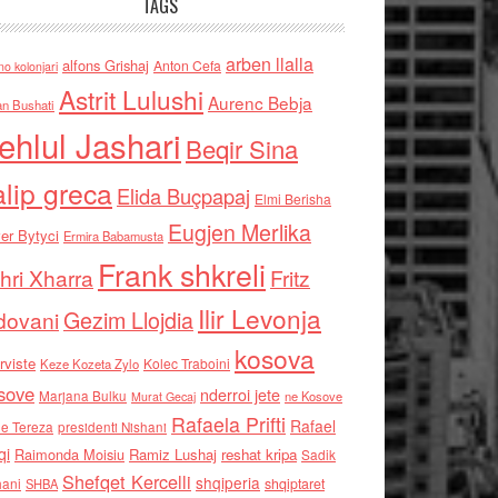
TAGS
arben llalla
alfons Grishaj
Anton Cefa
no kolonjari
Astrit Lulushi
Aurenc Bebja
an Bushati
ehlul Jashari
Beqir Sina
alip greca
Elida Buçpapaj
Elmi Berisha
Eugjen Merlika
er Bytyci
Ermira Babamusta
Frank shkreli
hri Xharra
Fritz
Ilir Levonja
Gezim Llojdia
dovani
kosova
rviste
Kolec Traboini
Keze Kozeta Zylo
sove
nderroi jete
Marjana Bulku
ne Kosove
Murat Gecaj
Rafaela Prifti
Rafael
e Tereza
presidenti Nishani
qi
Raimonda Moisiu
Ramiz Lushaj
reshat kripa
Sadik
Shefqet Kercelli
shqiperia
hani
shqiptaret
SHBA