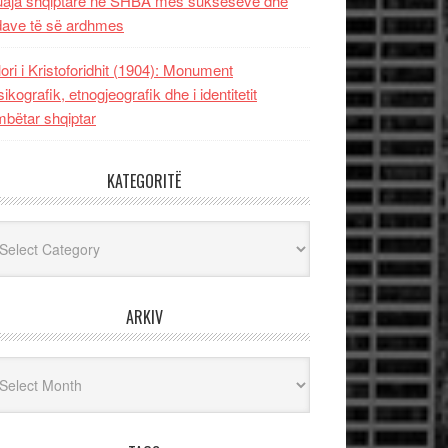
uaja shqiptare në SHBA mes sukseseve dhe
dave të së ardhmes
lori i Kristoforidhit (1904): Monument
sikografik, etnogjeografik dhe i identitetit
bëtar shqiptar
KATEGORITË
egoritë
ARKIV
iv