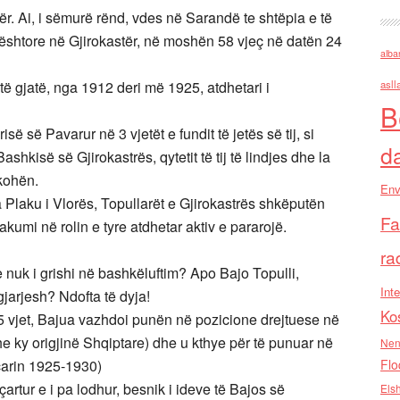
tër. Ai, i sëmurë rënd, vdes në Sarandë te shtëpia e të
shtore në Gjirokastër, në moshën 58 vjeç në datën 24
alba
t të gjatë, nga 1912 deri më 1925, atdhetari i
asll
B
së së Pavarur në 3 vjetët e fundit të jetës së tij, si
d
ashkisë së Gjirokastrës, qytetit të tij të lindjes dhe la
 kohën.
Env
 Plaku i Vlorës, Topullarët e Gjirokastrës shkëputën
Fa
akumi në rolin e tyre atdhetar aktiv e pararojë.
ra
 nuk i grishi në bashkëluftim? Apo Bajo Topulli,
Inte
gjarjesh? Ndofta të dyja!
Ko
 vjet, Bajua vazhdoi punën në pozicione drejtuese në
he ky origjinë Shqiptare) dhe u kthye për të punuar në
Nen
eçarin 1925-1930)
Flo
çartur e i pa lodhur, besnik i ideve të Bajos së
Els