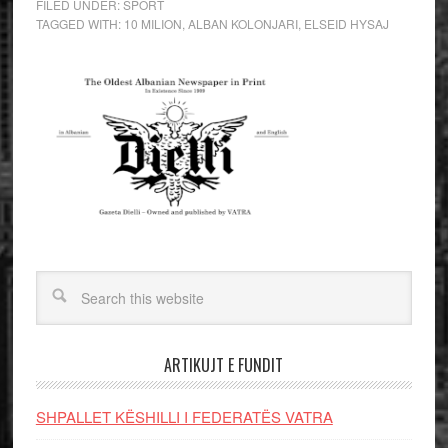
FILED UNDER:
SPORT
TAGGED WITH:
10 MILION
,
ALBAN KOLONJARI
,
ELSEID HYSAJ
ARTIKUJT E FUNDIT
SHPALLET KËSHILLI I FEDERATËS VATRA