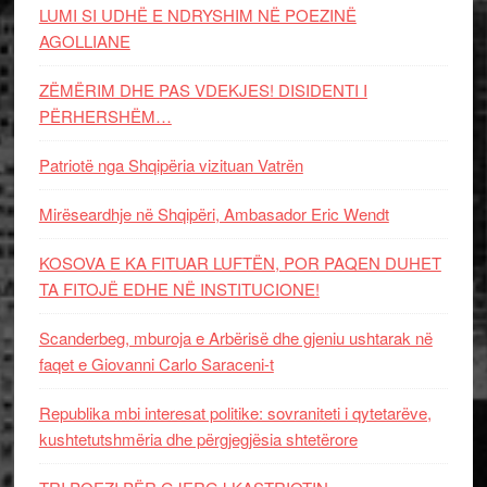
LUMI SI UDHË E NDRYSHIM NË POEZINË
AGOLLIANE
ZËMËRIM DHE PAS VDEKJES! DISIDENTI I
PËRHERSHËM…
Patriotë nga Shqipëria vizituan Vatrën
Mirëseardhje në Shqipëri, Ambasador Eric Wendt
KOSOVA E KA FITUAR LUFTËN, POR PAQEN DUHET
TA FITOJË EDHE NË INSTITUCIONE!
Scanderbeg, mburoja e Arbërisë dhe gjeniu ushtarak në
faqet e Giovanni Carlo Saraceni-t
Republika mbi interesat politike: sovraniteti i qytetarëve,
kushtetutshmëria dhe përgjegjësia shtetërore