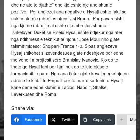
dhe ne ate te djathte” dhe kjo eshte nje ane shume
pozitive. Per anglezet ana negative e Hysajt eshte fakti se
nuk eshte nje mbrojtes ofensiv si Brana. Por pavaresisht
nga kjo ne mbrojtje ai eshte nje mbrojtes shume i
shkelqyer. Duket se Elseid Hysaj eshte ndjekur nga afer
nga ndihmesit e teknikut te njohur Jose Mourinho gjate
takimit miqesor Shqiperi-France 1-0. Sipas anglezeve
Hysaj shikohet si zevendesues gjate ndeshjeve por edhe
me vone i mbrojtesit serb Branislav Ivanovic. Kjo do te
thote qe Hysaj tani per tani nuk do te jete pjese e
formacionit te pare. Nga ana tjeter gjate kesaj merkatoje ne
adrese te klubit te Empolit per te marre kartonin e Hysajt
kane qene edhe klubet e Lacios, Napolit, Shalke,
Leverkusen dhe Roma.
Share via:
Facebook
Twitter
Copy Link
More