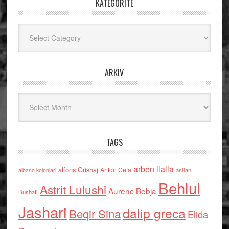
KATEGORITË
Kategoritë
ARKIV
Arkiv
TAGS
arben llalla
alfons Grishaj
Anton Cefa
asllan
albano kolonjari
Behlul
Astrit Lulushi
Aurenc Bebja
Bushati
Jashari
dalip greca
Beqir Sina
Elida