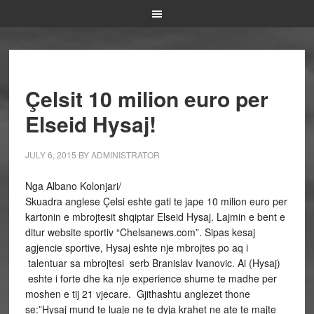
Çelsit 10 milion euro per
Elseid Hysaj!
JULY 6, 2015
BY
ADMINISTRATOR
Nga Albano Kolonjari/
Skuadra anglese Çelsi eshte gati te jape 10 milion euro per
kartonin e mbrojtesit shqiptar Elseid Hysaj. Lajmin e bent e
ditur website sportiv “Chelsanews.com”. Sipas kesaj
agjencie sportive, Hysaj eshte nje mbrojtes po aq i
talentuar sa mbrojtesi serb Branislav Ivanovic. Ai (Hysaj)
eshte i forte dhe ka nje experience shume te madhe per
moshen e tij 21 vjecare. Gjithashtu anglezet thone
se:”Hysaj mund te luaje ne te dyja krahet ne ate te majte