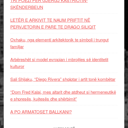
TRI POEZI PËR GJERGJ KASTRIOTIN-
SKËNDERBEUN
LETËR E ARKIVIT TE NAUM PRIFTIT NË
PERVJETORIN E PARE TE DRAGO SILIQIT
Oxhaku, nga elementi arkitektonik te simboli i trungut
familjar
Arbëreshët si model evropian i mbrojtjes së identitetit
kulturor
Sali Shijaku, “Diego Rivera” shqiptar i artit tonë kombëtar
“Dom Fred Kalaj, mes altarit dhe atdheut si hermeneutikë
e shpresës, kujtesës dhe shërbimit”
A PO ARMATOSET BALLKANI?