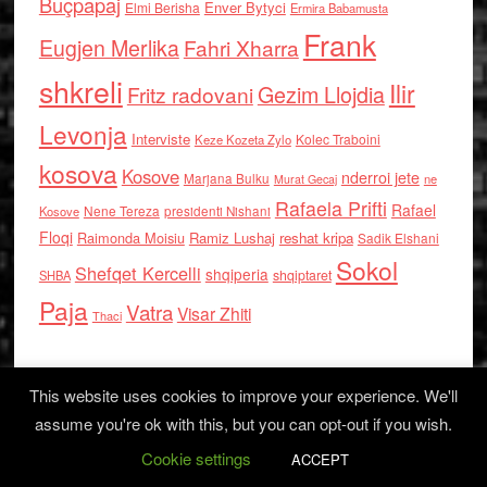
Buçpapaj
Enver Bytyci
Elmi Berisha
Ermira Babamusta
Frank
Eugjen Merlika
Fahri Xharra
shkreli
Ilir
Gezim Llojdia
Fritz radovani
Levonja
Interviste
Kolec Traboini
Keze Kozeta Zylo
kosova
Kosove
nderroi jete
Marjana Bulku
ne
Murat Gecaj
Rafaela Prifti
Rafael
Nene Tereza
Kosove
presidenti Nishani
Floqi
Raimonda Moisiu
Ramiz Lushaj
reshat kripa
Sadik Elshani
Sokol
Shefqet Kercelli
shqiperia
shqiptaret
SHBA
Paja
Vatra
Visar Zhiti
Thaci
This website uses cookies to improve your experience. We'll
assume you're ok with this, but you can opt-out if you wish.
Cookie settings
Log in
ACCEPT