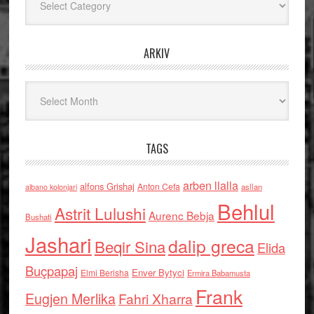
ARKIV
Arkiv
TAGS
arben llalla
alfons Grishaj
Anton Cefa
asllan
albano kolonjari
Behlul
Astrit Lulushi
Aurenc Bebja
Bushati
Jashari
dalip greca
Beqir Sina
Elida
Buçpapaj
Enver Bytyci
Elmi Berisha
Ermira Babamusta
Frank
Eugjen Merlika
Fahri Xharra