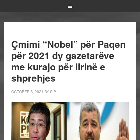
Çmimi “Nobel” për Paqen
për 2021 dy gazetarëve
me kurajo për lirinë e
shprehjes
OCTOBER 8, 2021
BY
S P