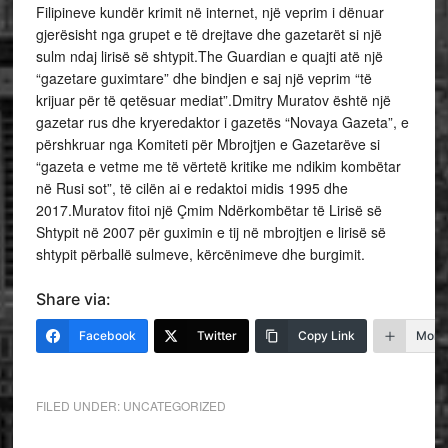
Filipineve kundër krimit në internet, një veprim i dënuar
gjerësisht nga grupet e të drejtave dhe gazetarët si një
sulm ndaj lirisë së shtypit.The Guardian e quajti atë një
“gazetare guximtare” dhe bindjen e saj një veprim “të
krijuar për të qetësuar mediat”.Dmitry Muratov është një
gazetar rus dhe kryeredaktor i gazetës “Novaya Gazeta”, e
përshkruar nga Komiteti për Mbrojtjen e Gazetarëve si
“gazeta e vetme me të vërtetë kritike me ndikim kombëtar
në Rusi sot”, të cilën ai e redaktoi midis 1995 dhe
2017.Muratov fitoi një Çmim Ndërkombëtar të Lirisë së
Shtypit në 2007 për guximin e tij në mbrojtjen e lirisë së
shtypit përballë sulmeve, kërcënimeve dhe burgimit.
Share via:
Facebook
Twitter
Copy Link
More
FILED UNDER:
UNCATEGORIZED