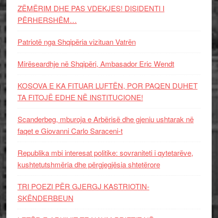
ZËMËRIM DHE PAS VDEKJES! DISIDENTI I
PËRHERSHËM…
Patriotë nga Shqipëria vizituan Vatrën
Mirëseardhje në Shqipëri, Ambasador Eric Wendt
KOSOVA E KA FITUAR LUFTËN, POR PAQEN DUHET
TA FITOJË EDHE NË INSTITUCIONE!
Scanderbeg, mburoja e Arbërisë dhe gjeniu ushtarak në
faqet e Giovanni Carlo Saraceni-t
Republika mbi interesat politike: sovraniteti i qytetarëve,
kushtetutshmëria dhe përgjegjësia shtetërore
TRI POEZI PËR GJERGJ KASTRIOTIN-
SKËNDERBEUN