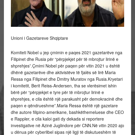
Unioni i Gazetareve Shqiptare
Komiteti Nobel u jep çmimin e paqes 2021 gazetarëve nga
Filipinet dhe Rusia për “përpjekjet për të mbrojtur lirinë e
shprehjes”.Çmimi Nobel për paqen për vitin 2021 u është
dhënë gazetarëve dhe aktivistëve të fjalës së lirë Maria
Ressa nga Filipinet dhe Dmitry Muratov nga Rusia.Kryetari
i komitetit, Berit Reiss-Andersen, tha se vlerësimet ishin
bërë për “përpjekjet e tyre për të mbrojtur lirinë e
shprehjes, e cila është një parakusht për demokracinë dhe
paqen e qëndrueshme”.Maria Ressa është një gazetare
dhe autore filipino-amerikane, bashkëthemeluese dhe CEO
e Rappler, e cila kaloi gati dy dekada si reportere
investigative në Azinë Juglindore për CNN.Në vitin 2020 ajo
u dënua për cyberlibel sipas një ligji të diskutueshëm të