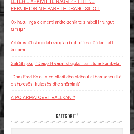
LETËR E ARKIVIT TE NAUM PRIFTIT NË
PERVJETORIN E PARE TE DRAGO SILIQIT
Oxhaku, nga elementi arkitektonik te simboli i trungut
familjar
Arbëreshët si model evropian i mbrojtjes së identitetit
kulturor
Sali Shijaku, “Diego Rivera” shqiptar i artit tonë kombëtar
“Dom Fred Kalaj, mes altarit dhe atdheut si hermeneutikë
e shpresës, kujtesës dhe shërbimit”
A PO ARMATOSET BALLKANI?
KATEGORITË
Kategoritë