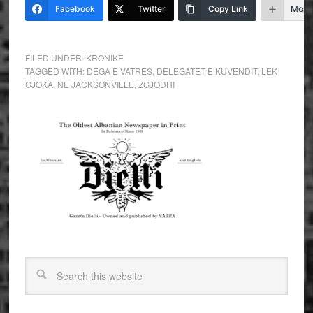
Facebook
Twitter
Copy Link
More
FILED UNDER:
KRONIKE
TAGGED WITH:
DEGA E VATRES
,
DELEGATET E KUVENDIT
,
LEK
GJOKA
,
NE JACKSONVILLE
,
ZGJODHI