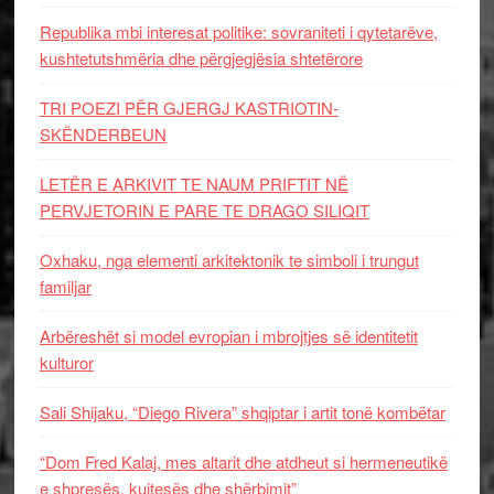
Republika mbi interesat politike: sovraniteti i qytetarëve,
kushtetutshmëria dhe përgjegjësia shtetërore
TRI POEZI PËR GJERGJ KASTRIOTIN-
SKËNDERBEUN
LETËR E ARKIVIT TE NAUM PRIFTIT NË
PERVJETORIN E PARE TE DRAGO SILIQIT
Oxhaku, nga elementi arkitektonik te simboli i trungut
familjar
Arbëreshët si model evropian i mbrojtjes së identitetit
kulturor
Sali Shijaku, “Diego Rivera” shqiptar i artit tonë kombëtar
“Dom Fred Kalaj, mes altarit dhe atdheut si hermeneutikë
e shpresës, kujtesës dhe shërbimit”