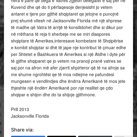
hera e parë që dega e Vatres zgjedh delegatet e saj për në
Kuvend dhe që do ti përfaqesoje denjesisht jo vetem
antaret e tjere por gjithë shqiptaret qe jetojne e punojnë
prej shumë vitesh në Jacksonville Florida më një shprese
të madhe që Vatra të arrijë të konsilidohet dhe si dikur por
në rrëthana të reja ti sherbeje me se miri diaspores
shqiptare të Amerikes,interesave kombetare të Shqipërise
e kombit shqiptar si dhë të jape nje kontribut të çmuar edhe
per Shtetet e Bashkuera të Amerikes si një Atdhe i dyte për
të gjithe shqiparet qe jo vetem na pranoji pranë vatres se
saj por na afron më afer zjarrit shpirteror që të na afroje sa
me shume ngrohtësi qe të mos ndiejme ne pafundesi
mungesen e vendlindjes dhe ëndrra Amerikanë të mos jete
thjeshte një ëndërr Amerikanë por nje realitet qe çdo
shqipar e shijon dhe do ta shijoje gjithmone.
Prill 2013
Jacksonville Florida
Share via: