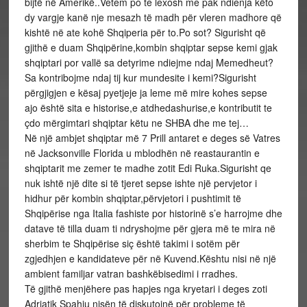
bijtë në Amerikë..Vetem po te lexosh me pak ndienja këto
dy vargje kanë nje mesazh të madh për vleren madhore që
kishtë në ate kohë Shqiperia për to.Po sot? Sigurisht që
gjithë e duam Shqipërine,kombin shqiptar sepse kemi gjak
shqiptari por vallë sa detyrime ndiejme ndaj Memedheut?
Sa kontribojme ndaj tij kur mundesite i kemi?Sigurisht
përgjigjen e kësaj pyetjeje ja leme më mire kohes sepse
ajo është sita e historise,e atdhedashurise,e kontributit te
çdo mërgimtari shqiptar këtu ne SHBA dhe me tej…
Në një ambjet shqiptar më 7 Prill antaret e deges së Vatres
në Jacksonville Florida u mblodhën në reastaurantin e
shqiptarit me zemer te madhe zotit Edi Ruka.Sigurisht qe
nuk ishtë një dite si të tjeret sepse ishte një pervjetor i
hidhur për kombin shqiptar,përvjetori i pushtimit të
Shqipërise nga Italia fashiste por historinë s’e harrojme dhe
datave të tilla duam ti ndryshojme për gjera më te mira në
sherbim te Shqipërise siç është takimi i sotëm për
zgjedhjen e kandidateve për në Kuvend.Kështu nisi në një
ambient familjar vatran bashkëbisedimi i rradhes.
Të gjithë menjëhere pas hapjes nga kryetari i deges zoti
Adriatik Spahiu nisën të diskutojnë për probleme të