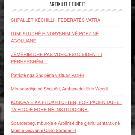
ARTIKUJT E FUNDIT
SHPALLET KËSHILLI I FEDERATËS VATRA
LUMI SI UDHË E NDRYSHIM NË POEZINË
AGOLLIANE
ZËMËRIM DHE PAS VDEKJES! DISIDENTI I
PËRHERSHËM…
Patriotë nga Shqipëria vizituan Vatrën
Mirëseardhje në Shqipëri, Ambasador Eric Wendt
KOSOVA E KA FITUAR LUFTËN, POR PAQEN DUHET
TA FITOJË EDHE NË INSTITUCIONE!
Scanderbeg, mburoja e Arbërisë dhe gjeniu ushtarak në
faqet e Giovanni Carlo Saraceni-t