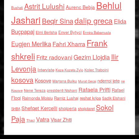
Behlul
Astrit Lulushi
Aurenc Bebja
Bushati
Jashari
dalip greca
Beqir Sina
Elida
Buçpapaj
Enver Bytyci
Elmi Berisha
Ermira Babamusta
Frank
Eugjen Merlika
Fahri Xharra
shkreli
Ilir
Gezim Llojdia
Fritz radovani
Levonja
Interviste
Kolec Traboini
Keze Kozeta Zylo
kosova
Kosove
nderroi jete
Marjana Bulku
ne
Murat Gecaj
Rafaela Prifti
Rafael
Nene Tereza
Kosove
presidenti Nishani
Floqi
Raimonda Moisiu
Ramiz Lushaj
reshat kripa
Sadik Elshani
Sokol
Shefqet Kercelli
shqiperia
shqiptaret
SHBA
Paja
Vatra
Visar Zhiti
Thaci