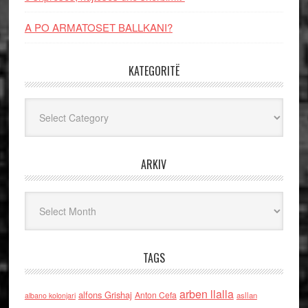
A PO ARMATOSET BALLKANI?
KATEGORITË
Kategoritë
ARKIV
Arkiv
TAGS
arben llalla
alfons Grishaj
Anton Cefa
asllan
albano kolonjari