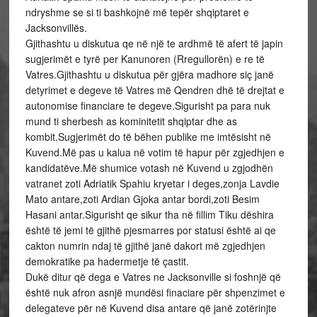
ndryshme se si ti bashkojnë më tepër shqiptaret e
Jacksonvillës.
Gjithashtu u diskutua qe në një te ardhmë të afert të japin
sugjerimët e tyrë per Kanunoren (Rregullorën) e re të
Vatres.Gjithashtu u diskutua për gjëra madhore siç janë
detyrimet e degeve të Vatres më Qendren dhë të drejtat e
autonomise financiare te degeve.Sigurisht pa para nuk
mund ti sherbesh as kominitetit shqiptar dhe as
kombit.Sugjerimët do të bëhen publike me imtësisht në
Kuvend.Më pas u kalua në votim të hapur për zgjedhjen e
kandidatëve.Më shumice votash në Kuvend u zgjodhën
vatranet zoti Adriatik Spahiu kryetar i deges,zonja Lavdie
Mato antare,zoti Ardian Gjoka antar bordi,zoti Besim
Hasani antar.Sigurisht qe sikur tha në fillim Tiku dëshira
është të jemi të gjithë pjesmarres por statusi është ai qe
cakton numrin ndaj të gjithë janë dakort më zgjedhjen
demokratike pa hadermetje të çastit.
Dukë ditur që dega e Vatres ne Jacksonville si foshnjë që
është nuk afron asnjë mundësi finaciare për shpenzimet e
delegateve për në Kuvend disa antare që janë zotërinjte