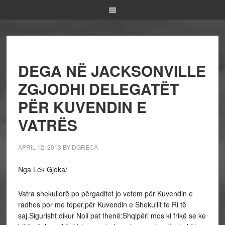
DEGA NË JACKSONVILLE
ZGJODHI DELEGATËT
PËR KUVENDIN E
VATRËS
APRIL 12, 2013
BY
DGRECA
Nga Lek Gjoka/
Vatra shekullorë po përgaditet jo vetem për Kuvendin e
radhes por me teper,për Kuvendin e Shekullit te Ri të
saj.Sigurisht dikur Noli pat thenë:Shqipëri mos ki frikë se ke