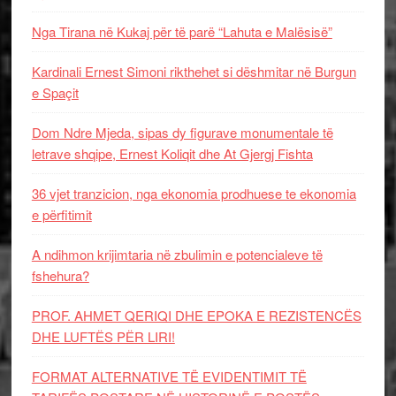
Nga Tirana në Kukaj për të parë “Lahuta e Malësisë”
Kardinali Ernest Simoni rikthehet si dëshmitar në Burgun
e Spaçit
Dom Ndre Mjeda, sipas dy figurave monumentale të
letrave shqipe, Ernest Koliqit dhe At Gjergj Fishta
36 vjet tranzicion, nga ekonomia prodhuese te ekonomia
e përfitimit
A ndihmon krijimtaria në zbulimin e potencialeve të
fshehura?
PROF. AHMET QERIQI DHE EPOKA E REZISTENCЁS
DHE LUFTЁS PЁR LIRI!
FORMAT ALTERNATIVE TË EVIDENTIMIT TË