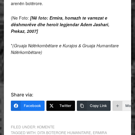
arenën botërore.
(Ne Foto:
[Në foto: Ermira, homazh te varrezat e
dëshmorëve dhe heroit legjendar Adem Jashari,
Prekaz, 2007]
*
(Gruaja Ndërkombëtare e Kurajos & Gruaja Humanitare
Ndërkombëtare)
Share via:
Facebook
Twitter
Copy Link
More
FILED UNDER:
KOMENTE
TAGGED WITH:
DITA BOTERORE HUMANITARE
,
ERMIRA