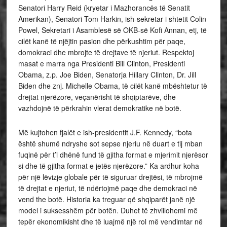
Senatori Harry Reid (kryetar i Mazhorancës të Senatit
Amerikan), Senatori Tom Harkin, ish-sekretar i shtetit Colin
Powel, Sekretari i Asamblesë së OKB-së Kofi Annan, etj, të
cilët kanë të njëjtin pasion dhe përkushtim për paqe,
domokraci dhe mbrojte të drejtave të njeriut. Respektoj
masat e marra nga Presidenti Bill Clinton, Presidenti
Obama, z.p. Joe Biden, Senatorja Hillary Clinton, Dr. Jill
Biden dhe znj. Michelle Obama, të cilët kanë mbështetur të
drejtat njerëzore, veçanërisht të shqiptarëve, dhe
vazhdojnë të përkrahin vlerat demokratike në botë.
Më kujtohen fjalët e ish-presidentit J.F. Kennedy, “bota
është shumë ndryshe sot sepse njeriu në duart e tij mban
fuqinë për t’i dhënë fund të gjitha format e mjerimit njerësor
si dhe të gjitha format e jetës njerëzore.”
Ka
ardhur koha
për një lëvizje globale për të siguruar drejtësi, të mbrojmë
të drejtat e njeriut, të ndërtojmë paqe dhe demokraci në
vend the botë. Historia ka treguar që shqiparët janë një
model i suksesshëm për botën. Duhet të zhvillohemi më
tepër ekonomikisht dhe të luajmë një rol më vendimtar në