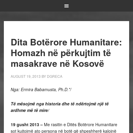
Dita Botërore Humanitare:
Homazh në përkujtim të
masakrave në Kosovë
AUGUST 19, 2013
BY
DGRECA
Nga: Ermira Babamusta, Ph.D.*/
Të mësojmë nga historia dhe të ndërtojmë një të
ardhme më të mire/
19 gusht 2013 –
Me rasitin e Ditës Botërore Humanitare
sot kujtojmë ato persona në botë që shpeshherë kalojnë