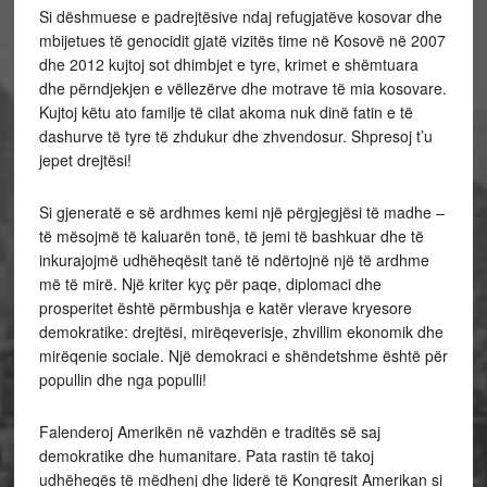
Si dëshmuese e padrejtësive ndaj refugjatëve kosovar dhe
mbijetues të genocidit gjatë vizitës time në Kosovë në 2007
dhe 2012 kujtoj sot dhimbjet e tyre, krimet e shëmtuara
dhe përndjekjen e vëllezërve dhe motrave të mia kosovare.
Kujtoj këtu ato familje të cilat akoma nuk dinë fatin e të
dashurve të tyre të zhdukur dhe zhvendosur. Shpresoj t’u
jepet drejtësi!
Si gjeneratë e së ardhmes kemi një përgjegjësi të madhe –
të mësojmë të kaluarën tonë, të jemi të bashkuar dhe të
inkurajojmë udhëheqësit tanë të ndërtojnë një të ardhme
më të mirë. Një kriter kyç për paqe, diplomaci dhe
prosperitet është përmbushja e katër vlerave kryesore
demokratike: drejtësi, mirëqeverisje, zhvillim ekonomik dhe
mirëqenie sociale. Një demokraci e shëndetshme është për
popullin dhe nga populli!
Falenderoj Amerikën në vazhdën e traditës së saj
demokratike dhe humanitare. Pata rastin të takoj
udhëheqës të mëdhenj dhe liderë të Kongresit Amerikan si