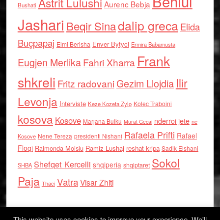
Behlul
Astrit Lulushi
Aurenc Bebja
Bushati
Jashari
dalip greca
Beqir Sina
Elida
Buçpapaj
Enver Bytyci
Elmi Berisha
Ermira Babamusta
Frank
Eugjen Merlika
Fahri Xharra
shkreli
Ilir
Gezim Llojdia
Fritz radovani
Levonja
Interviste
Kolec Traboini
Keze Kozeta Zylo
kosova
Kosove
nderroi jete
Marjana Bulku
ne
Murat Gecaj
Rafaela Prifti
Rafael
Nene Tereza
Kosove
presidenti Nishani
Floqi
Raimonda Moisiu
Ramiz Lushaj
reshat kripa
Sadik Elshani
Sokol
Shefqet Kercelli
shqiperia
shqiptaret
SHBA
Paja
Vatra
Visar Zhiti
Thaci
This website uses cookies to improve your experience. We'll