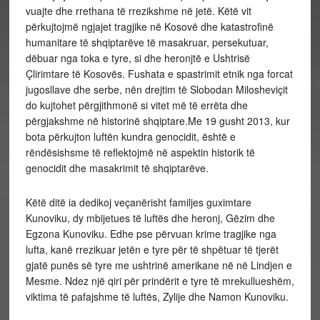
vuajte dhe rrethana të rrezikshme në jetë. Këtë vit
përkujtojmë ngjajet tragjike në Kosovë dhe katastrofinë
humanitare të shqiptarëve të masakruar, persekutuar,
dëbuar nga toka e tyre, si dhe heronjtë e Ushtrisë
Çlirimtare të Kosovës. Fushata e spastrimit etnik nga forcat
jugosllave dhe serbe, nën drejtim të Slobodan Milosheviçit
do kujtohet përgjithmonë si vitet më të errëta dhe
përgjakshme në historinë shqiptare.Me 19 gusht 2013, kur
bota përkujton luftën kundra genocidit, është e
rëndësishsme të reflektojmë në aspektin historik të
genocidit dhe masakrimit të shqiptarëve.
Këtë ditë ia dedikoj veçanërisht familjes guximtare
Kunoviku, dy mbijetues të luftës dhe heronj, Gëzim dhe
Egzona Kunoviku. Edhe pse përvuan krime tragjike nga
lufta, kanë rrezikuar jetën e tyre për të shpëtuar të tjerët
gjatë punës së tyre me ushtrinë amerikane në në Lindjen e
Mesme. Ndez një qiri për prindërit e tyre të mrekullueshëm,
viktima të pafajshme të luftës, Zylije dhe Namon Kunoviku.