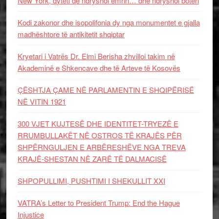
New York, qyteti që ndryshoi emrin… dhe ndryshoi botën
Kodi zakonor dhe isopolifonia dy nga monumentet e gjalla
madhështore të antikitetit shqiptar
Kryetari i Vatrës Dr. Elmi Berisha zhvilloi takim në
Akademinë e Shkencave dhe të Arteve të Kosovës
ÇËSHTJA ÇAME NË PARLAMENTIN E SHQIPËRISË
NË VITIN 1921
300 VJET KUJTESË DHE IDENTITET-TRYEZË E
RRUMBULLAKËT NË OSTROS TË KRAJËS PËR
SHPËRNGULJEN E ARBËRESHËVE NGA TREVA
KRAJË-SHESTAN NË ZARË TË DALMACISË
SHPOPULLIMI, PUSHTIMI I SHEKULLIT XXI
VATRA’s Letter to President Trump: End the Hague
Injustice