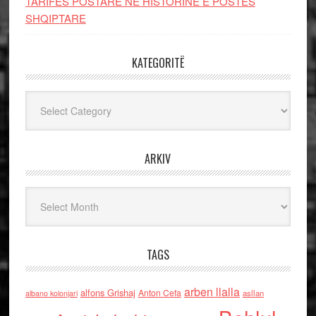
TARIFËS POSTARE NË HISTORINË E POSTËS
SHQIPTARE
KATEGORITË
Kategoritë
ARKIV
Arkiv
TAGS
arben llalla
alfons Grishaj
Anton Cefa
asllan
albano kolonjari