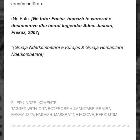
arenën botërore.
(Ne Foto:
[Në foto: Ermira, homazh te varrezat e
dëshmorëve dhe heroit legjendar Adem Jashari,
Prekaz, 2007]
*
(Gruaja Ndërkombëtare e Kurajos & Gruaja Humanitare
Ndërkombëtare)
FILED UNDER:
KOMENTE
TAGGED WITH:
DITA BOTERORE HUMANITARE
,
ERMIRA
BABAMUSTA
,
HMOAZH
,
MASKRAT NE KOSOVE
,
PERKUJTIM