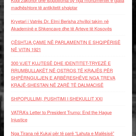
Kodi zakonor dhe isopolifonia dy nga monumentet e gjalla
madhështore të antikitetit shqiptar
Kryetari i Vatrës Dr. Elmi Berisha zhvilloi takim në
Akademinë e Shkencave dhe të Arteve të Kosovës
ÇËSHTJA ÇAME NË PARLAMENTIN E SHQIPËRISË
NË VITIN 1921
300 VJET KUJTESË DHE IDENTITET-TRYEZË E
RRUMBULLAKËT NË OSTROS TË KRAJËS PËR
SHPËRNGULJEN E ARBËRESHËVE NGA TREVA
KRAJË-SHESTAN NË ZARË TË DALMACISË
SHPOPULLIMI, PUSHTIMI I SHEKULLIT XXI
VATRA’s Letter to President Trump: End the Hague
Injustice
Nga Tirana në Kukaj për të parë “Lahuta e Malësisë”