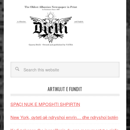
ARTIKUJT E FUNDIT
SPAÇI NUK E MPOSHTI SHPIRTIN
New York, qyteti që ndryshoi emrin… dhe ndryshoi botën