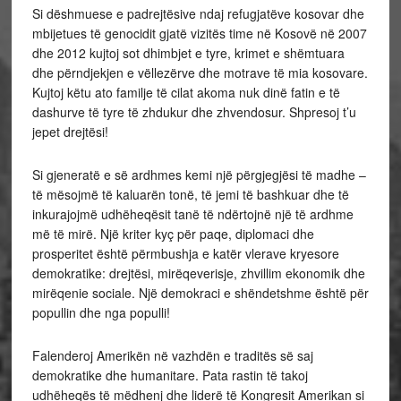
Si dëshmuese e padrejtësive ndaj refugjatëve kosovar dhe
mbijetues të genocidit gjatë vizitës time në Kosovë në 2007
dhe 2012 kujtoj sot dhimbjet e tyre, krimet e shëmtuara
dhe përndjekjen e vëllezërve dhe motrave të mia kosovare.
Kujtoj këtu ato familje të cilat akoma nuk dinë fatin e të
dashurve të tyre të zhdukur dhe zhvendosur. Shpresoj t’u
jepet drejtësi!
Si gjeneratë e së ardhmes kemi një përgjegjësi të madhe –
të mësojmë të kaluarën tonë, të jemi të bashkuar dhe të
inkurajojmë udhëheqësit tanë të ndërtojnë një të ardhme
më të mirë. Një kriter kyç për paqe, diplomaci dhe
prosperitet është përmbushja e katër vlerave kryesore
demokratike: drejtësi, mirëqeverisje, zhvillim ekonomik dhe
mirëqenie sociale. Një demokraci e shëndetshme është për
popullin dhe nga populli!
Falenderoj Amerikën në vazhdën e traditës së saj
demokratike dhe humanitare. Pata rastin të takoj
udhëheqës të mëdhenj dhe liderë të Kongresit Amerikan si