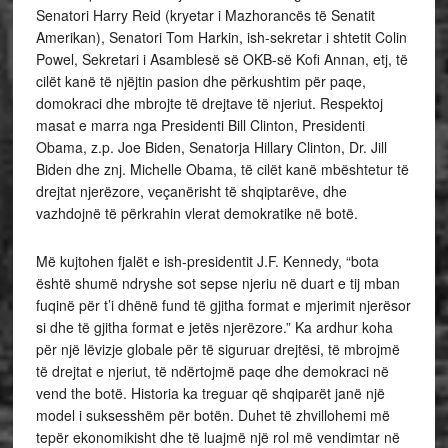
Senatori Harry Reid (kryetar i Mazhorancës të Senatit
Amerikan), Senatori Tom Harkin, ish-sekretar i shtetit Colin
Powel, Sekretari i Asamblesë së OKB-së Kofi Annan, etj, të
cilët kanë të njëjtin pasion dhe përkushtim për paqe,
domokraci dhe mbrojte të drejtave të njeriut. Respektoj
masat e marra nga Presidenti Bill Clinton, Presidenti
Obama, z.p. Joe Biden, Senatorja Hillary Clinton, Dr. Jill
Biden dhe znj. Michelle Obama, të cilët kanë mbështetur të
drejtat njerëzore, veçanërisht të shqiptarëve, dhe
vazhdojnë të përkrahin vlerat demokratike në botë.
Më kujtohen fjalët e ish-presidentit J.F. Kennedy, “bota
është shumë ndryshe sot sepse njeriu në duart e tij mban
fuqinë për t’i dhënë fund të gjitha format e mjerimit njerësor
si dhe të gjitha format e jetës njerëzore.”
Ka
ardhur koha
për një lëvizje globale për të siguruar drejtësi, të mbrojmë
të drejtat e njeriut, të ndërtojmë paqe dhe demokraci në
vend the botë. Historia ka treguar që shqiparët janë një
model i suksesshëm për botën. Duhet të zhvillohemi më
tepër ekonomikisht dhe të luajmë një rol më vendimtar në