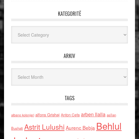
KATEGORITË
Kategoritë
ARKIV
Arkiv
TAGS
arben llalla
alfons Grishaj
Anton Cefa
asllan
albano kolonjari
Behlul
Astrit Lulushi
Aurenc Bebja
Bushati