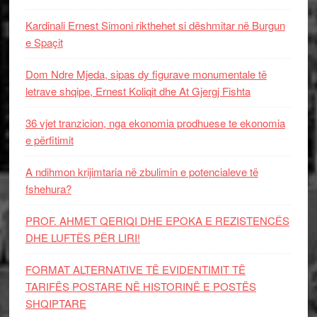
Kardinali Ernest Simoni rikthehet si dëshmitar në Burgun
e Spaçit
Dom Ndre Mjeda, sipas dy figurave monumentale të
letrave shqipe, Ernest Koliqit dhe At Gjergj Fishta
36 vjet tranzicion, nga ekonomia prodhuese te ekonomia
e përfitimit
A ndihmon krijimtaria në zbulimin e potencialeve të
fshehura?
PROF. AHMET QERIQI DHE EPOKA E REZISTENCЁS
DHE LUFTЁS PЁR LIRI!
FORMAT ALTERNATIVE TË EVIDENTIMIT TË
TARIFËS POSTARE NË HISTORINË E POSTËS
SHQIPTARE