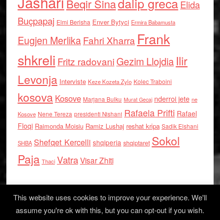
Jashari
dalip greca
Beqir Sina
Elida
Buçpapaj
Enver Bytyci
Elmi Berisha
Ermira Babamusta
Frank
Eugjen Merlika
Fahri Xharra
shkreli
Ilir
Gezim Llojdia
Fritz radovani
Levonja
Interviste
Kolec Traboini
Keze Kozeta Zylo
kosova
Kosove
nderroi jete
Marjana Bulku
ne
Murat Gecaj
Rafaela Prifti
Rafael
Nene Tereza
Kosove
presidenti Nishani
Floqi
Raimonda Moisiu
Ramiz Lushaj
reshat kripa
Sadik Elshani
Sokol
Shefqet Kercelli
shqiperia
shqiptaret
SHBA
Paja
Vatra
Visar Zhiti
Thaci
This website uses cookies to improve your experience. We'll
assume you're ok with this, but you can opt-out if you wish.