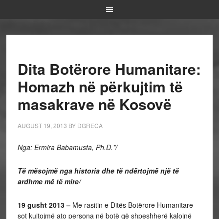
Dita Botërore Humanitare:
Homazh në përkujtim të
masakrave në Kosovë
AUGUST 19, 2013
BY
DGRECA
Nga: Ermira Babamusta, Ph.D.*/
Të mësojmë nga historia dhe të ndërtojmë një të
ardhme më të mire/
19 gusht 2013 –
Me rasitin e Ditës Botërore Humanitare
sot kujtojmë ato persona në botë që shpeshherë kalojnë