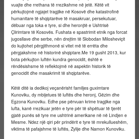
vuajte dhe rrethana të rrezikshme në jetë. Këtë vit
përkujtojmë ngjajet tragjike në Kosovë dhe katastrofinë
humanitare të shqiptarëve të masakruar, persekutuar,
dëbuar nga toka e tyre, si dhe heronjtë e Ushtrisë
Çlirimtare të Kosovës. Fushata e spastrimit etnik nga forcat
jugosllave dhe serbe, nën drejtim të Slobodan Milosheviçit
do kujtohet përgjithmonë si vitet më të errëta dhe
përgjakshme në historinë shqiptare.Me 19 gusht 2013, kur
bota përkujton luftën kundra genocidit, është e
rëndësishsme të reflektojmë në aspektin historik të
genocidit dhe masakrimit të shqiptarëve.
Këtë ditë ia dedikoj veçanërisht familjes guximtare
Kunoviku, dy mbijetues të luftës dhe heronj, Gëzim dhe
Egzona Kunoviku. Edhe pse përvuan krime tragjike nga
lufta, kanë rrezikuar jetën e tyre për të shpëtuar të tjerët
gjatë punës së tyre me ushtrinë amerikane në në Lindjen e
Mesme. Ndez një qiri për prindërit e tyre të mrekullueshëm,
viktima të pafajshme të luftës, Zylije dhe Namon Kunoviku.