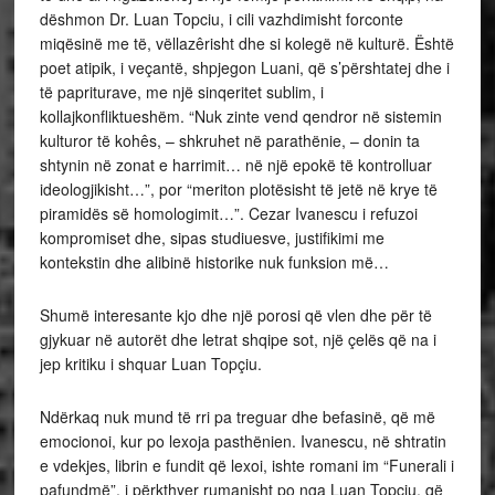
dëshmon Dr. Luan Topciu, i cili vazhdimisht forconte
miqësinë me të, vëllazêrisht dhe si kolegë në kulturë. Është
poet atipik, i veçantë, shpjegon Luani, që s’përshtatej dhe i
të papriturave, me një sinqeritet sublim, i
kollajkonfliktueshëm. “Nuk zinte vend qendror në sistemin
kulturor të kohês, – shkruhet në parathënie, – donin ta
shtynin në zonat e harrimit… në një epokë të kontrolluar
ideologjikisht…”, por “meriton plotësisht të jetë në krye të
piramidës së homologimit…”. Cezar Ivanescu i refuzoi
kompromiset dhe, sipas studiuesve, justifikimi me
kontekstin dhe alibinë historike nuk funksion më…
Shumë interesante kjo dhe një porosi që vlen dhe për të
gjykuar në autorët dhe letrat shqipe sot, një çelës që na i
jep kritiku i shquar Luan Topçiu.
Ndërkaq nuk mund të rri pa treguar dhe befasinë, që më
emocionoi, kur po lexoja pasthënien. Ivanescu, në shtratin
e vdekjes, librin e fundit që lexoi, ishte romani im “Funerali i
pafundmë”, i përkthyer rumanisht po nga Luan Topçiu, që