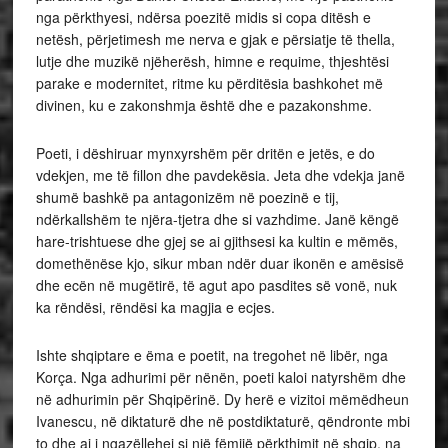
nga përkthyesi, ndërsa poezitë midis si copa ditësh e
netësh, përjetimesh me nerva e gjak e përsiatje të thella,
lutje dhe muzikë njëherësh, himne e requime, thjeshtësi
parake e modernitet, ritme ku përditësia bashkohet më
divinen, ku e zakonshmja është dhe e pazakonshme.
Poeti, i dëshiruar mynxyrshëm për dritën e jetës, e do
vdekjen, me të fillon dhe pavdekësia. Jeta dhe vdekja janë
shumë bashkë pa antagonizëm në poezinë e tij,
ndërkallshëm te njëra-tjetra dhe si vazhdime. Janë këngë
hare-trishtuese dhe gjej se ai gjithsesi ka kultin e mëmës,
domethënëse kjo, sikur mban ndër duar ikonën e amësisë
dhe ecën në mugëtirë, të agut apo pasdites së vonë, nuk
ka rëndësi, rëndësi ka magjia e ecjes.
Ishte shqiptare e ëma e poetit, na tregohet në libër, nga
Korça. Nga adhurimi për nënën, poeti kaloi natyrshëm dhe
në adhurimin për Shqipërinë. Dy herë e vizitoi mëmëdheun
Ivanescu, në diktaturë dhe në postdiktaturë, qëndronte mbi
to dhe ai i ngazëllehej si një fëmijë përkthimit në shqip, na