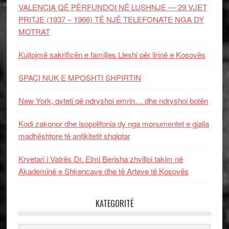
VALENCIA QË PËRFUNDOI NË LUSHNJE — 29 VJET
PRITJE (1937 – 1966) TË NJË TELEFONATE NGA DY
MOTRAT
Kujtojmë sakrificën e familjes Lleshi për lirinë e Kosovës
SPAÇI NUK E MPOSHTI SHPIRTIN
New York, qyteti që ndryshoi emrin… dhe ndryshoi botën
Kodi zakonor dhe isopolifonia dy nga monumentet e gjalla
madhështore të antikitetit shqiptar
Kryetari i Vatrës Dr. Elmi Berisha zhvilloi takim në
Akademinë e Shkencave dhe të Arteve të Kosovës
KATEGORITË