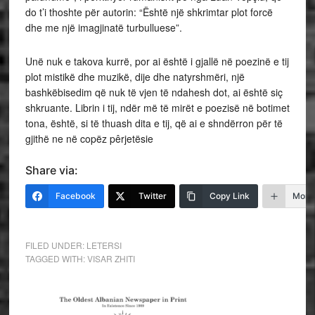
do t’i thoshte për autorin: “Është një shkrimtar plot forcë
dhe me një imagjinatë turbulluese”.
Unë nuk e takova kurrë, por ai është i gjallë në poezinë e tij
plot mistikë dhe muzikë, dije dhe natyrshmëri, një
bashkëbisedim që nuk të vjen të ndahesh dot, ai është siç
shkruante. Librin i tij, ndër më të mirët e poezisë në botimet
tona, është, si të thuash dita e tij, që ai e shndërron për të
gjithë ne në copëz pêrjetësie
Share via:
Facebook
Twitter
Copy Link
More
FILED UNDER:
LETERSI
TAGGED WITH:
VISAR ZHITI