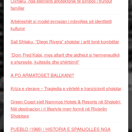
Oxhaku, nga elementi arkitektonik te simboli i trungut
familjar
Arbëreshët si model evropian i mbrojtjes së identitetit
kulturor
Sali Shijaku, “Diego Rivera” shqiptar i artit tonë kombëtar
“Dom Fred Kalaj, mes altarit dhe atdheut si hermeneutikë
e shpresës, kujtesës dhe shërbimit”
A PO ARMATOSET BALLKANI?
Kriza e vlerave – Tragjedia e vërtetë e tranzicionit shqiptar
Green Coast sjell Nammos Hotels & Resorts në Shqipëri:
Një destinacion i ri lifestyle merr formë në Rivierën
Shqiptare
PUEBLO (1966) / HISTORIA E SPANJOLLES NGA