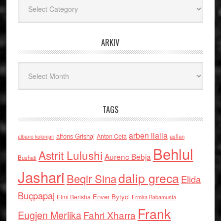
Kategoritë
ARKIV
Arkiv
TAGS
arben llalla
alfons Grishaj
Anton Cefa
asllan
albano kolonjari
Behlul
Astrit Lulushi
Aurenc Bebja
Bushati
Jashari
dalip greca
Beqir Sina
Elida
Buçpapaj
Enver Bytyci
Elmi Berisha
Ermira Babamusta
Frank
Eugjen Merlika
Fahri Xharra