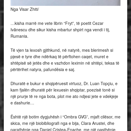
Nga Visar Zhiti/
…kisha marrë me vete librin “Fryt”, të poetit Cezar
Ivãnescu dhe sikur kisha mbartur shpirt nga vendi i tij,
Rumania.
Të vjen ta lexosh gjithkund, në natyrë, mes blerimesh si
pjesë e tyre dhe ndërkaq të përftohen caqet, muret e
shtëpisë së jetës dhe e vazhdon leximin në shtëpi, teksa të
përtërihet natyra, pafundêsia e saj.
Dhuratë e bukur e shqipëruesit virtuoz, Dr. Luan Topçiu, e
kam fjalën dhuratë për lexuesin shqiptar, poezisë tonë si
një prurje të re nga bota, plot me ato ndjesi jete e vdekjeje
e dashurie…
Është një botim dygjuhësh i “Ombra GVG”, mjaft cilësor, me
skica, me një biobibliografi nga e bija, Clara Arustei, dhe
parathënie nga Daniel Cristea-Enache, me një pasthënie