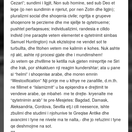
Cezari”; sundimi i ligjit, Non sub homine, sed sub Deo et
lege (jo nen sundimin e njeriut, por nen Zotin dhe ligjin);
pluralizmi social dhe shoqenia civile; ngritja e grupeve
shoqenore te perzieme dhe me sjellje te qytetnueme;
pushtet perfaqesues; individualizimi, randesia e cilido
individ (me paraqite vetem elementet e qytetnimit simbas
Samuel Huntington) nuk ekzistojne ne vendet sot te
turbullta, dhe fitohen vetem me kalimin e kohes. Nuk ashte
nji akt, ashte nji procesi gjate dhe i mundimshem!
Jo vetem qe zhvillime te ketilla nuk gjeten mirepritje ne Siri
dhe Irak, por shkaktuen nji reagim kundershtar; ata u pane
si “helmi” i shoqenise arabe, dhe moren emnin
“Westoxification” Nji prirje me u kthye ne zanafille, d.m.th.
ne fillimet e “Islamizmit” u ba epiqendra e drejtimit te
vendeve arabe, qe mbahet- me te drejte- kryenalte me
“qytetnimin arab” te pre-Mesjetes: Bagdad, Damask,
Aleksandria, Cordova, Sevilla etj.i cili neesence, ishte
zbulimi dhe studimi i njohunive te Greqise Antike dhe
avancimi i tyne ne nivele ma te nalta,- dhe jo refuzimi i tyne
qe deshmojme na sot.