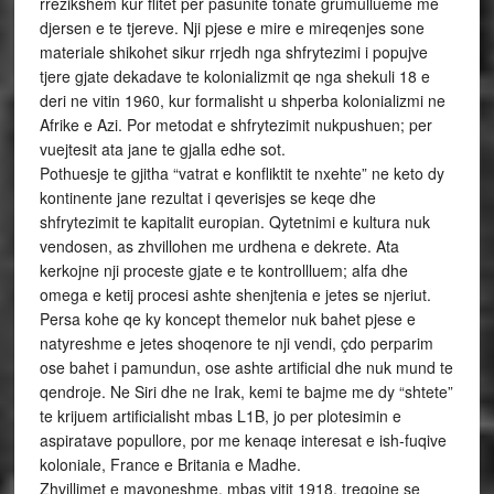
rrezikshem kur flitet per pasunite tonate grumullueme me
djersen e te tjereve. Nji pjese e mire e mireqenjes sone
materiale shikohet sikur rrjedh nga shfrytezimi i popujve
tjere gjate dekadave te kolonializmit qe nga shekuli 18 e
deri ne vitin 1960, kur formalisht u shperba kolonializmi ne
Afrike e Azi. Por metodat e shfrytezimit nukpushuen; per
vuejtesit ata jane te gjalla edhe sot.
Pothuesje te gjitha “vatrat e konfliktit te nxehte” ne keto dy
kontinente jane rezultat i qeverisjes se keqe dhe
shfrytezimit te kapitalit europian. Qytetnimi e kultura nuk
vendosen, as zhvillohen me urdhena e dekrete. Ata
kerkojne nji proceste gjate e te kontrollluem; alfa dhe
omega e ketij procesi ashte shenjtenia e jetes se njeriut.
Persa kohe qe ky koncept themelor nuk bahet pjese e
natyreshme e jetes shoqenore te nji vendi, çdo perparim
ose bahet i pamundun, ose ashte artificial dhe nuk mund te
qendroje. Ne Siri dhe ne Irak, kemi te bajme me dy “shtete”
te krijuem artificialisht mbas L1B, jo per plotesimin e
aspiratave popullore, por me kenaqe interesat e ish-fuqive
koloniale, France e Britania e Madhe.
Zhvillimet e mavoneshme, mbas vitit 1918, tregojne se