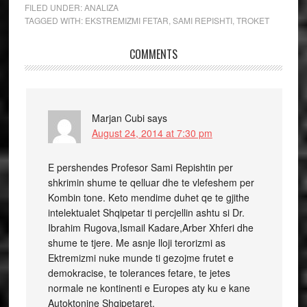
FILED UNDER:
ANALIZA
TAGGED WITH:
EKSTREMIZMI FETAR
,
SAMI REPISHTI
,
TROKET
COMMENTS
Marjan Cubi
says
August 24, 2014 at 7:30 pm
E pershendes Profesor Sami Repishtin per
shkrimin shume te qelluar dhe te vlefeshem per
Kombin tone. Keto mendime duhet qe te gjithe
intelektualet Shqipetar ti percjellin ashtu si Dr.
Ibrahim Rugova,Ismail Kadare,Arber Xhferi dhe
shume te tjere. Me asnje lloji terorizmi as
Ektremizmi nuke munde ti gezojme frutet e
demokracise, te tolerances fetare, te jetes
normale ne kontinenti e Europes aty ku e kane
Autoktonine Shqipetaret.