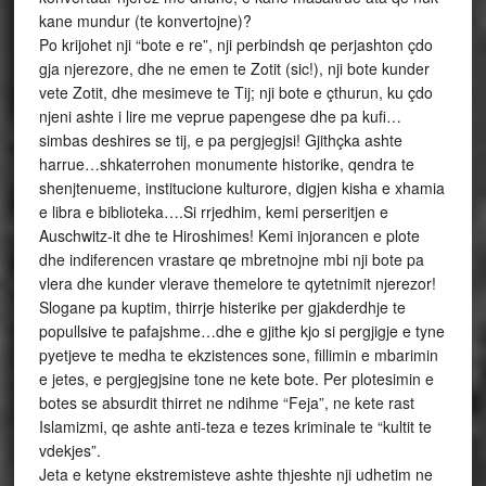
kane mundur (te konvertojne)?
Po krijohet nji “bote e re”, nji perbindsh qe perjashton çdo
gja njerezore, dhe ne emen te Zotit (sic!), nji bote kunder
vete Zotit, dhe mesimeve te Tij; nji bote e çthurun, ku çdo
njeni ashte i lire me veprue papengese dhe pa kufi…
simbas deshires se tij, e pa pergjegjsi! Gjithçka ashte
harrue…shkaterrohen monumente historike, qendra te
shenjtenueme, institucione kulturore, digjen kisha e xhamia
e libra e biblioteka….Si rrjedhim, kemi perseritjen e
Auschwitz-it dhe te Hiroshimes! Kemi injorancen e plote
dhe indiferencen vrastare qe mbretnojne mbi nji bote pa
vlera dhe kunder vlerave themelore te qytetnimit njerezor!
Slogane pa kuptim, thirrje histerike per gjakderdhje te
popullsive te pafajshme…dhe e gjithe kjo si pergjigje e tyne
pyetjeve te medha te ekzistences sone, fillimin e mbarimin
e jetes, e pergjegjsine tone ne kete bote. Per plotesimin e
botes se absurdit thirret ne ndihme “Feja”, ne kete rast
Islamizmi, qe ashte anti-teza e tezes kriminale te “kultit te
vdekjes”.
Jeta e ketyne ekstremisteve ashte thjeshte nji udhetim ne