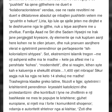
“pushteti” ka qene gjithehere ne duert e
“kolaboracionisteve” vendas, ose ne raste revoltimi ne
duert e diktatoreve absolut qe mbajten pushtetin vetem me
“grushtin e hekurt”.Liria, kjo lule qe sjelle jeten me dinjitet e
te deshirueme nga te gjithe, nuk u lejue asnjihere me u
zhvillue. Familja Asad ne Siri dhe Sadam Hysejni ne Irak
jane pergjegjsit kryesore, dy elemente qe nuk kuptuen asnji
here kohen ne te cilen jetuen, dhe nuk pranuen asnjihere
vlerat e qytetnimit perendimor qe perfaqesonte “ish-
kolonializmi shtypes”. Sot, ekstremizmi islamik tregon –me
nji ashpersi edhe ma te madhe – kete pa aftesi me i u
pershtate “kohes”. “modernitetit”, dhe si reagim, kthen syte
kah e kaluemja e shekullit shtate…1,400 vjet mbrapa! Sikur
asgja nuk ka ngja ne keto 14 shekuj me rradhe!
Trashegimia klasike greko-latine, filozofi e ligje; qytetnimi i
krishtenimit perendimor- kryesisht katolicizmi dhe
protestantizmi- dhe kontributi i tyne ne zhvillimin e nji
bashkesie ne mes te popujve te krishtene; gjuhet
europiane, si mjeti ma i forte i komunikimit shoqenor;
ndamja e autoritetit shtetnor nga ai kishtar, “Zoti dhe