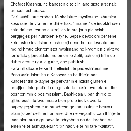
Shefqet Krasniqi, ne banesen e te cilit jane gjete arsenale
armesh ushtarake.
Deri tashti, numerohen 16 shqiptare myslimane, shumica
kosovare, te vrame ne Siri e Irak. “Imamet” qe indoktrinuen
kete rini me frymen e urrejtjes fetare jane plotesisht
pergjegjes per humbjen e tyne. Sepse devocioni per fene –
ketu ashte feja islame- ashte nji qendrim per levdate; por,
me ndihmue ekstremistet myslimane ne kryemjen e akteve
terroriste gjenocidale, ne emen te Zotit, ashte nji krim qe
duhet denue nga te gjithe, dhe publikisht.
Para nji situate te ketill thellesisht te padeshirueshme,
Bashkesia Islamike e Kosoves ka ba thirrje per
kundershtim te atyne qe perkrahin e nxisin gjuhen e
urrejtjes, interpretimin e ngushte te mesimeve fetare, dhe
poshtenimin e besimit islam. Bashkesia u ban thirrje te
gjithe besimtareve moste bien pre e individeve te
papergjegjshem e te pa adrese qe manipulojne besimin
islam jo per qellime humane, dhe ne veçanti u ban thirrje te
mos bien pre e grupeve te ndryshme qe deklarohen ne
emen te te ashtuquejtunit “xhihad”, e te nji fare “kalifati”,