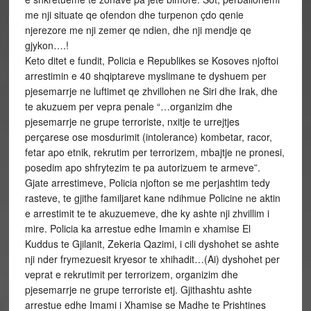
me nji situate qe ofendon dhe turpenon çdo qenie
njerezore me nji zemer qe ndien, dhe nji mendje qe
gjykon….!
Keto ditet e fundit, Policia e Republikes se Kosoves njoftoi
arrestimin e 40 shqiptareve myslimane te dyshuem per
pjesemarrje ne luftimet qe zhvillohen ne Siri dhe Irak, dhe
te akuzuem per vepra penale “…organizim dhe
pjesemarrje ne grupe terroriste, nxitje te urrejtjes
perçarese ose mosdurimit (intolerance) kombetar, racor,
fetar apo etnik, rekrutim per terrorizem, mbajtje ne pronesi,
posedim apo shfrytezim te pa autorizuem te armeve”.
Gjate arrestimeve, Policia njofton se me perjashtim tedy
rasteve, te gjithe familjaret kane ndihmue Policine ne aktin
e arrestimit te te akuzuemeve, dhe ky ashte nji zhvillim i
mire. Policia ka arrestue edhe Imamin e xhamise El
Kuddus te Gjilanit, Zekeria Qazimi, i cili dyshohet se ashte
nji nder frymezuesit kryesor te xhihadit…(Ai) dyshohet per
veprat e rekrutimit per terrorizem, organizim dhe
pjesemarrje ne grupe terroriste etj. Gjithashtu ashte
arrestue edhe Imami i Xhamise se Madhe te Prishtines