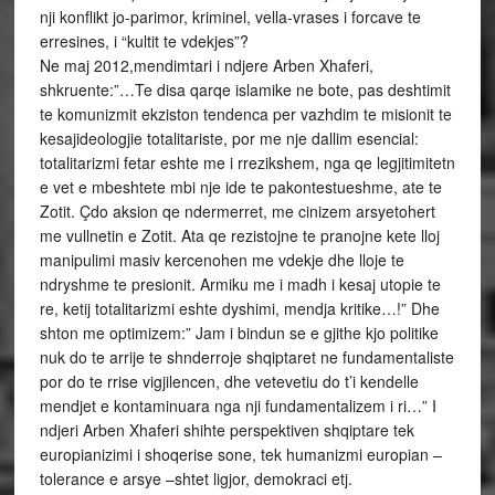
nji konflikt jo-parimor, kriminel, vella-vrases i forcave te
erresines, i “kultit te vdekjes”?
Ne maj 2012,mendimtari i ndjere Arben Xhaferi,
shkruente:”…Te disa qarqe islamike ne bote, pas deshtimit
te komunizmit ekziston tendenca per vazhdim te misionit te
kesajideologjie totalitariste, por me nje dallim esencial:
totalitarizmi fetar eshte me i rrezikshem, nga qe legjitimitetn
e vet e mbeshtete mbi nje ide te pakontestueshme, ate te
Zotit. Çdo aksion qe ndermerret, me cinizem arsyetohert
me vullnetin e Zotit. Ata qe rezistojne te pranojne kete lloj
manipulimi masiv kercenohen me vdekje dhe lloje te
ndryshme te presionit. Armiku me i madh i kesaj utopie te
re, ketij totalitarizmi eshte dyshimi, mendja kritike…!” Dhe
shton me optimizem:” Jam i bindun se e gjithe kjo politike
nuk do te arrije te shnderroje shqiptaret ne fundamentaliste
por do te rrise vigjilencen, dhe vetevetiu do t’i kendelle
mendjet e kontaminuara nga nji fundamentalizem i ri…” I
ndjeri Arben Xhaferi shihte perspektiven shqiptare tek
europianizimi i shoqerise sone, tek humanizmi europian –
tolerance e arsye –shtet ligjor, demokraci etj.