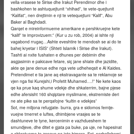
vella-vrasese te Sirise dhe Irakut Perendimor dhe i
bashkohen te ashtuquejtunit “xhihad”, te vete-quejtunit
“Kalifat”, nen drejtimin e nji te vetequejtuni “Kalif”, Abu
Baker al Baghdadi.
Qarqet e mireinformueme amerikane e pershkruejne kete
“kalif” te improvizuem:” (Kur u zu rob, 2004) ai ishte nji
vagabond rrugaç…Ashte eveshtire te mendosh se ai do te
bahej kryetar i ISIS” (Shteti Islamik i Sirise dhe Irakut).
Tashti ai nxite fushaten e dhunes per debimin dhe
asgjasimin e pakicave fetare, siç jane shiate dhe jazidite,
akte qe jane denue edhe nga vete udheheqsit e Al Kaides.
Pretendimet e tia jane aq ekstravagante sa te reklamoje se
vjen nga fisi Kurejshi,i Profetit Muhamed….!” Ne kete kaos
qe ka prue kaq shume vdekje dhe shkaterrim, bajne pjese
edhe afersisht 160 shqiptare myslimane, ekstremiste deri
ne ate pike sa te perqafojne “kultin e vdekjes”
Sot, me miljona refugjate- burra, gra e sidomos femije-
vuejne tmerret e luftes, dhimbjene vrasjes se te
dashtuneve te tyne, kercenimin e vazhdueshem te
smundjeve, dhe ditet e gjata pa buke, pa uje, ne hapesinat
e shkretueme te zonave pa jete bimore. Sot, perballohemi