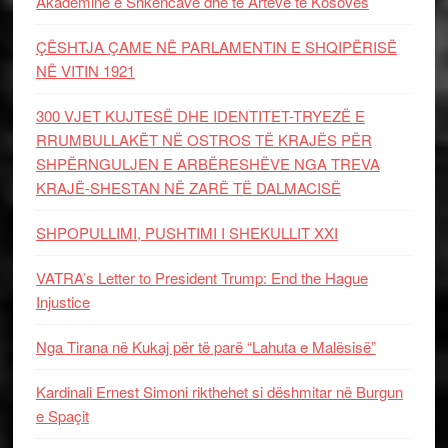
Akademinë e Shkencave dhe të Arteve të Kosovës
ÇËSHTJA ÇAME NË PARLAMENTIN E SHQIPËRISË
NË VITIN 1921
300 VJET KUJTESË DHE IDENTITET-TRYEZË E
RRUMBULLAKËT NË OSTROS TË KRAJËS PËR
SHPËRNGULJEN E ARBËRESHËVE NGA TREVA
KRAJË-SHESTAN NË ZARË TË DALMACISË
SHPOPULLIMI, PUSHTIMI I SHEKULLIT XXI
VATRA’s Letter to President Trump: End the Hague
Injustice
Nga Tirana në Kukaj për të parë “Lahuta e Malësisë”
Kardinali Ernest Simoni rikthehet si dëshmitar në Burgun
e Spaçit