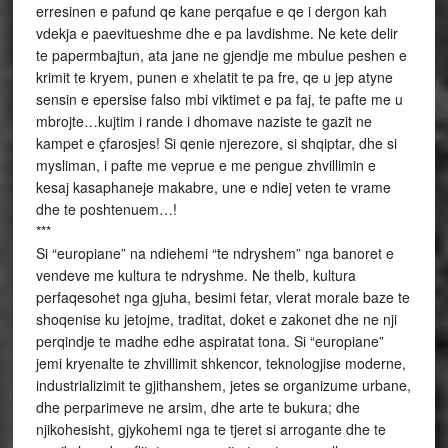
erresinen e pafund qe kane perqafue e qe i dergon kah
vdekja e paevitueshme dhe e pa lavdishme. Ne kete delir
te papermbajtun, ata jane ne gjendje me mbulue peshen e
krimit te kryem, punen e xhelatit te pa fre, qe u jep atyne
sensin e epersise falso mbi viktimet e pa faj, te pafte me u
mbrojte…kujtim i rande i dhomave naziste te gazit ne
kampet e çfarosjes! Si qenie njerezore, si shqiptar, dhe si
mysliman, i pafte me veprue e me pengue zhvillimin e
kesaj kasaphaneje makabre, une e ndiej veten te vrame
dhe te poshtenuem…!
***
Si “europiane” na ndiehemi “te ndryshem” nga banoret e
vendeve me kultura te ndryshme. Ne thelb, kultura
perfaqesohet nga gjuha, besimi fetar, vlerat morale baze te
shoqenise ku jetojme, traditat, doket e zakonet dhe ne nji
perqindje te madhe edhe aspiratat tona. Si “europiane”
jemi kryenalte te zhvillimit shkencor, teknologjise moderne,
industrializimit te gjithanshem, jetes se organizume urbane,
dhe perparimeve ne arsim, dhe arte te bukura; dhe
njikohesisht, gjykohemi nga te tjeret si arrogante dhe te