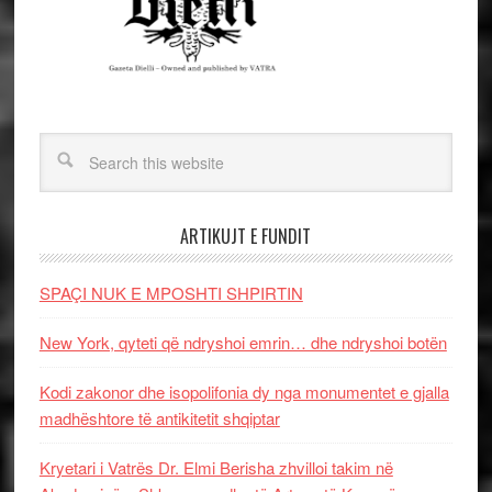
ARTIKUJT E FUNDIT
SPAÇI NUK E MPOSHTI SHPIRTIN
New York, qyteti që ndryshoi emrin… dhe ndryshoi botën
Kodi zakonor dhe isopolifonia dy nga monumentet e gjalla
madhështore të antikitetit shqiptar
Kryetari i Vatrës Dr. Elmi Berisha zhvilloi takim në