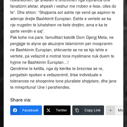
fanatizmi afetar, shpesh i veshur me rroben e fese, ciles do
fe”. Dhe shton: “Shqiperia sot ashte nje vend qe aspiron te
aderoje drejte Bashkimit Europian. Eshte e vertete se ka
nje rrugetim te luhatshem ne kete drejtim, ama e ka te
qarte vendin e saj”.
Pak kohe ma pare, famullitari katolik Dom Gjergj Meta, ne
pergjigje te atyne qe akuzojne Islamizmin per mospranim
ne Bashkimin Europian, shkruente se ne se kjo ishte e
vertete, pa vellaznit e motrat tona myslimane nuk duem te
hyjme ne Bashkimin Europian…!
Qendrime te ketilla, nga dy klerike te breznise se re,
pergatisin epoken e vellazenimit, lirise individuale e
tolerances ne shoqenine tone pluraliste shqiptare, dhe jane
te mireprituna! Une i pershendes.
Share via:
Facebook
Twitter
Copy Link
More