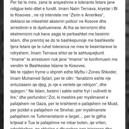
Per fat te mire, zane te arsyeshme e tolerante fetare jane
ndigjue keto ditet e fundit. Imam Naim Ternava, kryetar i BI
te Kosoves , ne nji interviste me “Zerin e Amerikes”,
deklaroi se mbeshtet aksionin policor ne Kosove dhe
arrestimin e te dyshuemeve. Ai tha se terrorizmi dhe
ekstremizmi nuk kane asgja te perbashket me besimin
islam, dhe premtoj se do te bashkepunoje me bashkesite
tjera fetare qe te ruhet toleranca ne mes te besimtareve te
ndryshem. Imam Ternava shtoi se te ashtuquejtunit
“imame” te arrestuem nuk jane “imame” te konfirmuem me
vendim te Bashkesise Islame te Kosoves.
Me te njajten fryme u shpreh edhe Myftiu i Zones Shkoder,
Imam Muhamed Sytari, per te cilin: “fanatizmi eshte nje
entuziasem qe djeg, jo nje e vertete qe ndriçon”, dhe
spjegon:” Ne Islam, besimi i sakte eshte fryt i vullnetit te
lire,” dhe perfundon:”Zot, ki meshire per myslimanet e
pafajshem ne Gaza, per te krishteret e pafajshem ne Musil,
per jezidet e pafajshem ne Sinxhar, per myslimanete
pafajshem ne Turkmenistanin e larget… per te gjitha
krijesat e Tua te pafajshme ne mbar boten, qe vriten,
ndeshkohen, qe shkelen e dhunohen nga injoranca dhe