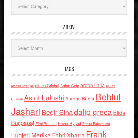
Kategoritë
ARKIV
Arkiv
TAGS
arben llalla
alfons Grishaj
Anton Cefa
asllan
albano kolonjari
Behlul
Astrit Lulushi
Aurenc Bebja
Bushati
Jashari
dalip greca
Beqir Sina
Elida
Buçpapaj
Enver Bytyci
Elmi Berisha
Ermira Babamusta
Frank
Eugjen Merlika
Fahri Xharra