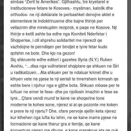
simbas “Zerit te Amerikes”. Gjithashtu, tre kryetaret e
institucioneve fetare te Kosoves,- mysliman, katolik dhe
orthodox- ne nji deklarate te perbashket denojne aktet e
elementeve te indoktrinueme dhe bajne thirrje per
vellaznim dhe mirekuptim reciprok, e paqe ne Kosove. Nji
thirrje e ketill ashte ba edhe nga Komiteti Nderfetar i
Shqiperise, i cili shprehu solidaritet me njerezit qe
vazhdojne te perndiqen per bindjet e tyne fetar kudo
qofshin ne bote. Dhe kjo na gezon!
Siç shkruente edhe editori i gazetes Illyria (N.Y.) Ruben
Avxhiu, “…disa nga vullnetaret shqiptare qe shkuen ne Siri
u radikalizuen…Ata shkuen per te ndaluar krimet dhe u
kthyen vete ne pjese te nji seriali te tmerrshem krimesh qe
eshte bere i njohur nga e gjithe bota. Shkuan mbase per te
luftuar ne emer te fese- dhe po njollosin imazhin e fese se
tyre…Çfare vendi mund te kene ne shoqerine tone
moderne te kohes sone, njerez si ai qe pozonte me koken
e prere te nji njeriu? Dhe, cfare pervoje sjellin keta njerez
kur kthehen nga lufta ku ishin, ne se kane marre pjese ne
formacione qe kane therur gra e femije, qe kane
konvertuar njerez me dhune, e kane masakrue ata qe nuk