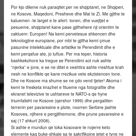
***
Por kjo dileme nuk paraqitet per ne shqiptaret, ne Shqiperi,
ne Kosove, Maqedoni, Presheve dhe Mal te Zi. Me gjithe te
kaluemen -te larget e te afert- tonen, dhe vuejtjet e
pesueme, shqiptaret kane pase gjithehere nji orientim te
caktuem: Europen! Na kemi pervetesue shkencen dhe
teknologjine europiane, por mbi te gjitha kemi çmue
pasunine intelektuale dhe artistike te Perendimit dhe e
kemi perqafue ate, jo luftue. Per ma teper, historia
bashkekohore ka tregue se Perendimi sot nuk ashte
“njerka” e jone, e se ne ditet e veshtira ashte rreshtue krah
nesh ne konflikte qe kane rrezikue vete ekzistencen tone.
Dhe ne Kosove ma shume se ne çdo vend tjeter! Akoma i
kemi te fresketa imazhet e fitueme nga fotografite dhe
ekranet televizive te ushtareve te NATO-s qe hyne
triumfalisht ne Kosove (qershor 1999) dhe pergatiten
terrenin per pavaresine e plote, nxorren Serbine jashte
Kosoves, njihere e pergjithemone, dhe prune pavaresine e
saj (17 shkurt 2008).
Si ashte e mundun qe toka kosovare te nxjerre keto
elemente kaq buke-shkale sa te sakrifikojne jetet e tyne ne