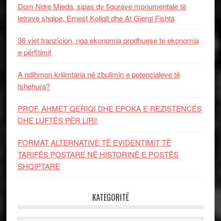
Dom Ndre Mjeda, sipas dy figurave monumentale të
letrave shqipe, Ernest Koliqit dhe At Gjergj Fishta
36 vjet tranzicion, nga ekonomia prodhuese te ekonomia
e përfitimit
A ndihmon krijimtaria në zbulimin e potencialeve të
fshehura?
PROF. AHMET QERIQI DHE EPOKA E REZISTENCЁS
DHE LUFTЁS PЁR LIRI!
FORMAT ALTERNATIVE TË EVIDENTIMIT TË
TARIFËS POSTARE NË HISTORINË E POSTËS
SHQIPTARE
KATEGORITË