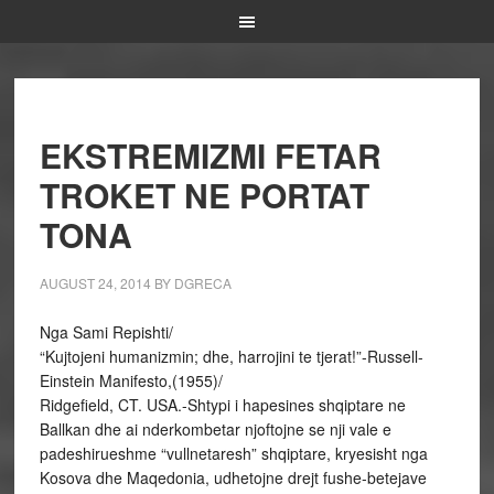
EKSTREMIZMI FETAR
TROKET NE PORTAT
TONA
AUGUST 24, 2014
BY
DGRECA
Nga Sami Repishti/
“Kujtojeni humanizmin; dhe, harrojini te tjerat!”-Russell-
Einstein Manifesto,(1955)/
Ridgefield, CT. USA.-Shtypi i hapesines shqiptare ne
Ballkan dhe ai nderkombetar njoftojne se nji vale e
padeshirueshme “vullnetaresh” shqiptare, kryesisht nga
Kosova dhe Maqedonia, udhetojne drejt fushe-betejave