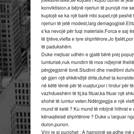
konviktision,e bëjnë njeriun të punojë me ser
kuptojë se ka një barë mbi supet,një peshë t
njeriun të jetë modest,larg demagogjisë.Elita
s’ka nevojë për fuqi materiale.Forca e saj ë
të tjrëve,vlefta e tyre shpirtërore.Jo fjalët,por 
të padukshëm.
Duke mejtuar udhën e gjatë bërë prej popujv
lumturisë,nuk mundim të mos ndjejmë thell
përgjegjsinë tonë.Studimi dhe meditimi duhet ti
që gjen një shkëndijë drite,duhet ta konsidero
në këtë lëmë për të vuajtur,por i lindur për 
vazhdueshëm të tij,ka fituar,ka fituar një sh
shohë të lumtur veten.Ndërgjegjja e një vle
mund të ketë ? Ku mund të mbijnë hithrat e a
kënaqësisë shpirtërore ? Duke u larguar nga lo
duron,punon.
Vini re si punohet ; A harrojmë se,edhe më e