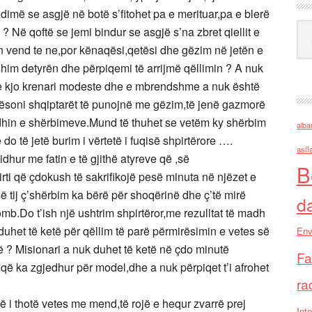
 dimë se asgjë në botë s’fitohet pa e merituar,pa e blerë
Ark
 Në qoftë se jemi bindur se asgjë s’na zbret qiellit e
en vend te ne,por kënaqësi,qetësi dhe gëzim në jetën e
ushim detyrën dhe përpiqemi të arrijmë qëllimin ? A nuk
dhe kjo krenari modeste dhe e mbrendshme a nuk është
soni shqiptarët të punojnë me gëzim,të jenë gazmorë
adhin e shërbimeve.Mund të thuhet se vetëm ky shërbim
alba
 do të jetë burim i vërtetë i fuqisë shpirtërore ….
asll
idhur me fatin e të gjithë atyreve që ,së
B
ti që çdokush të sakrifikojë pesë minuta në njëzet e
së tij ç’shërbim ka bërë për shoqërinë dhe ç’të mirë
d
mb.Do t’ish një ushtrim shpirtëror,me rezulltat të madh
 duhet të ketë për qëllim të parë përmirësimin e vetes së
Env
urisë ? Misionari a nuk duhet të ketë në çdo minutë
Fa
që ka zgjedhur për model,dhe a nuk përpiqet t’i afrohet
ra
ë i thotë vetes me mend,të rojë e hequr zvarrë prej
Inte