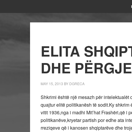
ELITA SHQI
DHE PËRGJE
MAY 15, 2013
BY
DGRECA
Shkrimi është një mesazh për intelektualët d
quajtur elitë politikanësh të sodit.Ky shkrim
vitit 1936,nga i madhi Mit’hat Frashëri,që 
politikanëve,kryetar partish por edhe ata int
rreziqeve që i kanosen shqiptarëve dhe troj