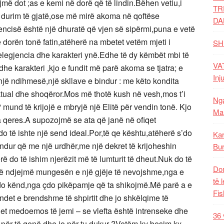
më dot ;as e kemi në dorë që të lindin.Bëhen vetiu,i
TR
 durim të gjatë,ose më mirë akoma në qoftëse
DA
encisë është një dhuratë që vjen së sipërmi,puna e vetë
 në dorën tonë fatin,atëherë na mbetet vetëm mjeti i
SH
telegjencia dhe karakteri ynë.Edhe të dy këmbët mbi të
VAT
 dhe karakteri ,kjo e fundit më parë akoma se tjatra; e
Inj
 një ndihmesë,një skllave e bindur : me këto kondita
lektual dhe shoqëror.Mos më thotë kush në vesh,mos t’i
Nga
 mund të krijojë e mbryjë një Elitë për vendin tonë. Kjo
Mal
ra qeres.A supozojmë se ata që janë në ofiqet
do të ishte një send ideal.Por,të qe kështu,atëherë s’do
Kar
ndur që me një urdhër,me një dekret të krijoheshin
Bur
rë do të ishim njerëzit më të lumturit të dheut.Nuk do të
Dom
të ndjejmë mungesën e një gjëje të nevojshme,nga e
të 
a çdo kënd,nga çdo pikëpamje që ta shikojmë.Më parë a e
Fis
endet e brendshme të shpirtit dhe jo shkëlqime të
het medoemos të jemi – se vlefta është intrenseke dhe
36 
ë për të qenë dhe jo për tu dukur ?Vetëm ky besim,ky