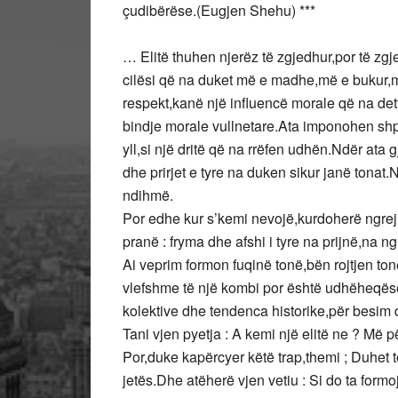
çudibërëse.(Eugjen Shehu) ***
… Elitë thuhen njerëz të zgjedhur,por të zgj
cilësi që na duket më e madhe,më e bukur,më
respekt,kanë një influencë morale që na det
bindje morale vullnetare.Ata imponohen shpi
yll,si një dritë që na rrëfen udhën.Ndër ata
dhe prirjet e tyre na duken sikur janë tona
ndihmë.
Por edhe kur s’kemi nevojë,kurdoherë ngrej
pranë : fryma dhe afshi i tyre na prijnë,na 
Ai veprim formon fuqinë tonë,bën rojtjen ton
vlefshme të një kombi por është udhëheqëse 
kolektive dhe tendenca historike,për besim dh
Tani vjen pyetja : A kemi një elitë ne ? Më pë
Por,duke kapërcyer këtë trap,themi ; Duhet 
jetës.Dhe atëherë vjen vetiu : Si do ta form