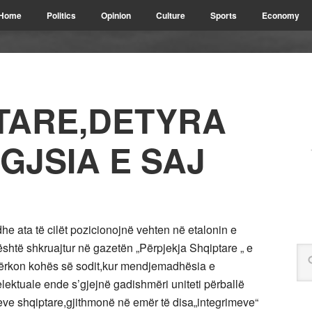
Home
Politics
Opinion
Culture
Sports
Economy
PTARE,DETYRA
GJSIA E SAJ
he ata të cilët pozicionojnë vehten në etalonin e
 është shkruajtur në gazetën „Përpjekja Shqiptare „ e
i përkon kohës së sodit,kur mendjemadhësia e
elektuale ende s’gjejnë gadishmëri uniteti përballë
eve shqiptare,gjithmonë në emër të disa„integrimeve“