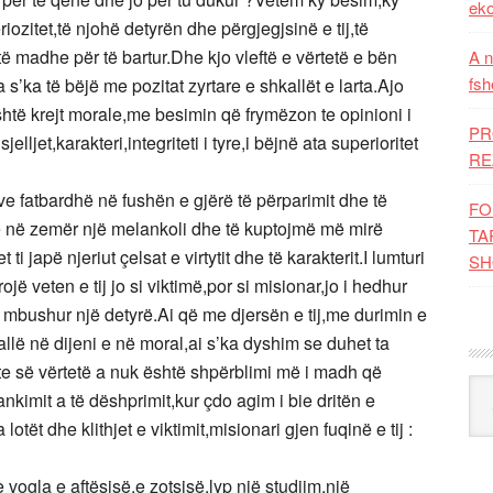
eko
iozitet,të njohë detyrën dhe përgjegjsinë e tij,të
ë madhe për të bartur.Dhe kjo vleftë e vërtetë e bën
A n
fsh
 s’ka të bëjë me pozitat zyrtare e shkallët e larta.Ajo
shtë krejt morale,me besimin që frymëzon te opinioni i
PR
sjelljet,karakteri,integriteti i tyre,i bëjnë ata superioritet
RE
e fatbardhë në fushën e gjërë të përparimit dhe të
FO
ë në zemër një melankoli dhe të kuptojmë më mirë
TA
 japë njeriut çelsat e virtytit dhe të karakterit.I lumturi
SH
jë veten e tij jo si viktimë,por si misionar,jo i hedhur
të mbushur një detyrë.Ai që me djersën e tij,me durimin e
kallë në dijeni e në moral,ai s’ka dyshim se duhet ta
fte së vërtetë a nuk është shpërblimi më i madh që
Kat
nkimit a të dëshprimit,kur çdo agim i bie dritën e
tët dhe klithjet e viktimit,misionari gjen fuqinë e tij :
 vogla e aftësisë,e zotsisë,lyp një studjim,një