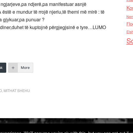
ë ngjarjeve,pa ndjerë,pa manifestuar asnjë
Ko
 ëstë e mundur të rrojë njeriu,të themi më mirë : të
Nen
a gjykuar,pa punuar ?
Flo
ordiner,duhet të kuptojnë përgjegjsinë e tyre…LUMO
Els
So
nk
More
O
,
MITHAT SHEHU
xperience. We'll assume you're ok with this, but you can opt-out if 