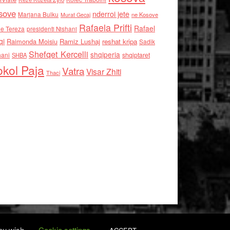
sove
nderroi jete
Marjana Bulku
ne Kosove
Murat Gecaj
Rafaela Prifti
Rafael
e Tereza
presidenti Nishani
qi
Raimonda Moisiu
Ramiz Lushaj
reshat kripa
Sadik
Shefqet Kercelli
shqiperia
hani
shqiptaret
SHBA
kol Paja
Vatra
Visar Zhiti
Thaci
you wish.
Cookie settings