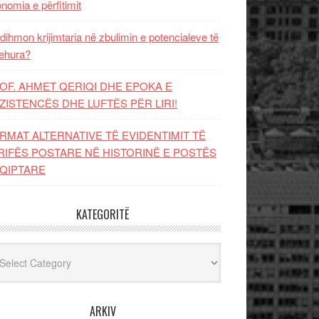
nomia e përfitimit
dihmon krijimtaria në zbulimin e potencialeve të
ehura?
OF. AHMET QERIQI DHE EPOKA E
ZISTENCЁS DHE LUFTЁS PЁR LIRI!
RMAT ALTERNATIVE TË EVIDENTIMIT TË
RIFËS POSTARE NË HISTORINË E POSTËS
QIPTARE
KATEGORITË
egoritë
ARKIV