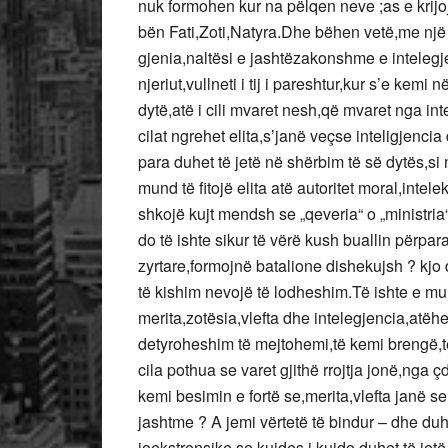
nuk formohen kur na pëlqen neve ;as e krijoj
bën Fati,Zoti,Natyra.Dhe bëhen vetë,me një
gjenia,naltësi e jashtëzakonshme e intelegj
njeriut,vullneti i tij i pareshtur,kur s’e kemi
dytë,atë i cili mvaret nesh,që mvaret nga in
cilat ngrehet elita,s’janë veçse inteligjencia
para duhet të jetë në shërbim të së dytës,si
mund të fitojë elita atë autoritet moral,inte
shkojë kujt mendsh se „qeveria“ o „ministria“
do të ishte sikur të vërë kush buallin përpa
zyrtare,formojnë batalione dishekujsh ? kjo 
të kishim nevojë të lodheshim.Të ishte e mu
merita,zotësia,vlefta dhe intelegjencia,atëhe
detyroheshim të mejtohemi,të kemi brengë,
cila pothua se varet gjithë rrojtja jonë,ng
kemi besimin e fortë se,merita,vlefta janë s
jashtme ? A jemi vërtetë të bindur – dhe du
joekstrensike,se kujdes i kujdo duhet të jet