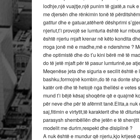
lodhje,një vuajtje,një punim të gjatë,a nuk e
me djersën dhe rënkimin tonë të përditshëm ?
gatitur dhe e gatuar,atëherë dëshprimi s’gj
njeriut,t’i provojë se lumturia është kur mb
është njeriu mjaft krenar në këto kondita 
rroga jonë më e madhe,më e ndershme ? Më
dhe optimistë dhe do t’u kini bërë më të m
do të jetë mjaft për të pasur lumturinë,se atje
Meqenëse jeta dhe siguria e secilit është e l
bashku,formojnë kombin,do të na donte shpir
katër orë dhe të hetojë nga thellësi e vetes 
mund t’i bëjë kësaj shoqërie që e quajmë ko
për neve dhe për të afërmit tanë.Elita,a nuk
saj,fitimin e virtytit,të karakterit dhe të dit
parasysh shembëllën dhe jetën e të shenjtit 
modelit me durim,respekt dhe disiplinë ?
A nuk është e mundur që njeriu,kjo krijesë q