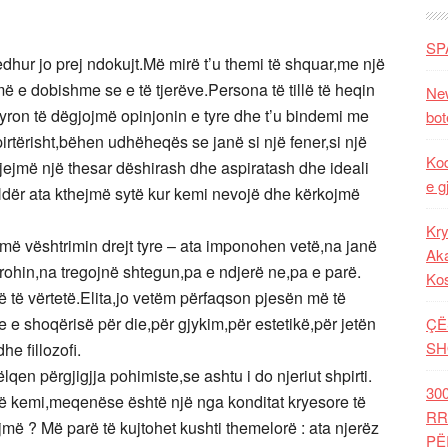
SP
edhur jo prej ndokujt.Më mirë t’u themi të shquar,me një
 e dobishme se e të tjerëve.Persona të tillë të heqin
New
yron të dëgjojmë opinjonin e tyre dhe t’u bindemi me
bot
rtërisht,bëhen udhëheqës se janë si një fener,si një
Kod
 gjejmë një thesar dëshirash dhe aspiratash dhe ideali
e g
t.Ndër ata kthejmë sytë kur kemi nevojë dhe kërkojmë
Kry
më vështrimin drejt tyre – ata imponohen vetë,na janë
Aka
ngrohin,na tregojnë shtegun,pa e ndjerë ne,pa e parë.
Ko
ë të vërtetë.Elita,jo vetëm përfaqson pjesën më të
e shoqërisë për die,për gjykim,për estetikë,për jetën
ÇË
SH
e fillozofi.
lqen përgjigjja pohimiste,se ashtu i do njeriut shpirti.
30
të kemi,meqenëse është një nga konditat kryesore të
RR
ojmë ? Më parë të kujtohet kushti themelorë : ata njerëz
PË