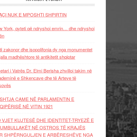
AÇI NUK E MPOSHTI SHPIRTIN
 York, qyteti që ndryshoi emrin… dhe ndryshoi
ën
i zakonor dhe isopolifonia dy nga monumentet
jalla madhështore të antikitetit shqiptar
etari i Vatrës Dr. Elmi Berisha zhvilloi takim në
deminë e Shkencave dhe të Arteve të
sovës
SHTJA ÇAME NË PARLAMENTIN E
QIPËRISË NË VITIN 1921
0 VJET KUJTESË DHE IDENTITET-TRYEZË E
UMBULLAKËT NË OSTROS TË KRAJËS
R SHPËRNGULJEN E ARBËRESHËVE NGA