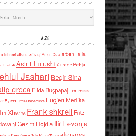
iv
TAGS
arben llalla
alfons Grishaj
Anton Cefa
no kolonjari
Astrit Lulushi
Aurenc Bebja
an Bushati
ehlul Jashari
Beqir Sina
alip greca
Elida Buçpapaj
Elmi Berisha
Eugjen Merlika
er Bytyci
Ermira Babamusta
Frank shkreli
hri Xharra
Fritz
Ilir Levonja
Gezim Llojdia
dovani
kosova
rviste
Kolec Traboini
Keze Kozeta Zylo