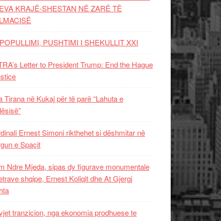
EVA KRAJË-SHESTAN NË ZARË TË
LMACISË
POPULLIMI, PUSHTIMI I SHEKULLIT XXI
RA’s Letter to President Trump: End the Hague
ustice
 Tirana në Kukaj për të parë “Lahuta e
ësisë”
dinali Ernest Simoni rikthehet si dëshmitar në
gun e Spaçit
 Ndre Mjeda, sipas dy figurave monumentale
letrave shqipe, Ernest Koliqit dhe At Gjergj
hta
vjet tranzicion, nga ekonomia prodhuese te