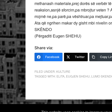
rrethanash materiale,prej dorës së verbër t
reaksion,asnjë sforcim,pa mbrojtur veten ? A
rrojmë ne,pa parë,pa vështruar,pa mejtuar,p
Ata që ngrihen makar dy gisht mbi nivelin 
SKËNDO
(Përgaditi Eugen SHEHU)
Share via:
Facebook
Twitter
Copy Li
FILED UNDER:
KULTURE
TAGGED WITH:
ELITA
,
EUGJEN SHEHU
,
LUMO SKEND
This website uses cookies to improve your e