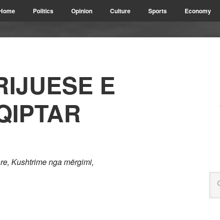
Home
Politics
Opinion
Culture
Sports
Economy
RIJUESE E
QIPTAR
re, Kushtrime nga mërgimi,