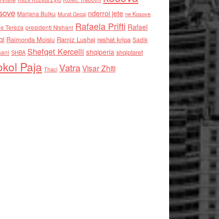
sove
nderroi jete
Marjana Bulku
ne Kosove
Murat Gecaj
Rafaela Prifti
Rafael
e Tereza
presidenti Nishani
qi
Raimonda Moisiu
Ramiz Lushaj
reshat kripa
Sadik
Shefqet Kercelli
shqiperia
hani
shqiptaret
SHBA
kol Paja
Vatra
Visar Zhiti
Thaci