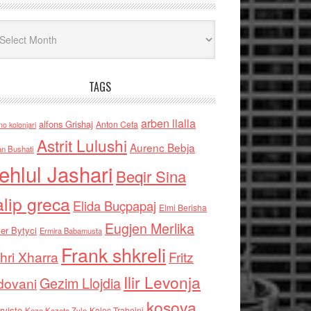
iv
TAGS
arben llalla
alfons Grishaj
Anton Cefa
no kolonjari
Astrit Lulushi
Aurenc Bebja
an Bushati
ehlul Jashari
Beqir Sina
alip greca
Elida Buçpapaj
Elmi Berisha
Eugjen Merlika
er Bytyci
Ermira Babamusta
Frank shkreli
hri Xharra
Fritz
Ilir Levonja
Gezim Llojdia
dovani
kosova
rviste
Kolec Traboini
Keze Kozeta Zylo