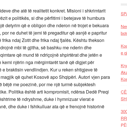
 ideve dhe atë të realitetit konkret. Misioni i shkrimtarit
SP
zit e politikës, si dhe përfitimi i betejave të humbura
ë, një detyrim që e obligon dhe nderon në trojet e bekuara
New
 por ne duhet të jemi të pregaditur që asnjë e papritur
bot
 frika ndaj Zotit dhe frika ndaj fjalës. Kështu thekson
Kod
drojnë mbi të gjitha, së bashku me nderin dhe
e g
ëlqimtare që mund të ndriçojnë shpirtërat dhe jetën e
 kemi njërin nga mërgimtarët tanë që digjet për
Kry
 që e braktisin vendlindjen. Kur u reken shtigjeve të
Aka
l magjik që quhet Kosovë apo Shqipëri. Autori vjen para
Ko
 të bëjë me poezinë, por me një turmë subjektesh
itike. Politika është arti kompromisit, ndërsa Dedë Preqi
ÇË
SH
ështrime të ndryshme, duke i hymnizuar vlerat e
, dhe duke i fshikulluar ata që e frenojnë historinë
30
RR
PË