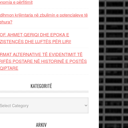
nomia e përfitimit
dihmon krijimtaria në zbulimin e potencialeve të
ehura?
OF. AHMET QERIQI DHE EPOKA E
ZISTENCЁS DHE LUFTЁS PЁR LIRI!
RMAT ALTERNATIVE TË EVIDENTIMIT TË
RIFËS POSTARE NË HISTORINË E POSTËS
QIPTARE
KATEGORITË
egoritë
ARKIV