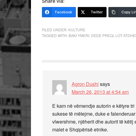
Share via:
Facebook
Twitter
Copy Li
FILED UNDER:
KULTURE
TAGGED WITH:
BAKI YMERI
,
DEDE PREQI
,
LOT ATDHE
Agron Dushi
says
March 26, 2013 at 4:54 am
E kam në vëmendje autorin e këtyre tri l
sukese të mëtejme, duke e falenderuar p
vlwershme, njëherit dhe autorit të këtij e
malet e Shqipërisë etnike.