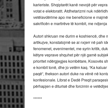
karieriste. Shqiptarët kanë nevojë për vepra 
votat e elektoratit. Atdhetarizmi nuk ndërlid
vetëlavdërime apo me beneficione e majmëri
sakrificën e martirëve të kombit, me ndjenja qy
Autori shkruan me durim e koshiencë, dhe nu
artikujve, konstatojmë se ai nxjerr në pah id
fenomenet, evenimentet, me syrin kritik, duke
këtyre veprave shquhet për një gamë subjekt
prioritet ndërgjegjes kombëtare, Kosovës s
e kombit tonë, dhe jo vetëm kaq. “Ka kaluar
paqë”, thekson autori duke na vënë në konta
konfesionale. Librat e Dedë Preqit paraqesin
përhapjen e diturisë dhe forcimin e vetëdij
******