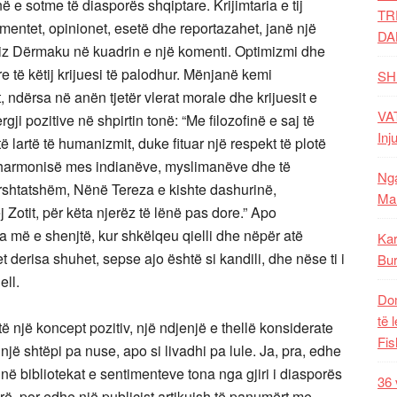
 e sotme të diasporës shqiptare. Krijimtaria e tij
TR
komentet, opinionet, esetë dhe reportazahet, janë një
DA
miz Dërmaku në kuadrin e një komenti. Optimizmi dhe
e të këtij krijuesi të palodhur. Mënjanë kemi
SH
 ndërsa në anën tjetër vlerat morale dhe krijuesit e
VAT
ji pozitive në shpirtin tonë: “Me filozofinë e saj të
Inj
lartë të humanizmit, duke fituar një respekt të plotë
të harmonisë mes indianëve, myslimanëve dhe të
Nga
ërshtatshëm, Nënë Tereza e kishte dashurinë,
Mal
j Zotit, për këta njerëz të lënë pas dore.” Apo
a më e shenjtë, kur shkëlqeu qielli dhe nëpër atë
Kar
 derisa shuhet, sepse ajo është si kandili, dhe nëse ti i
Bur
ell.
Dom
të 
të një koncept pozitiv, një ndjenjë e thellë konsiderate
Fis
i një shtëpi pa nuse, apo si livadhi pa lule. Ja, pra, edhe
n në bibliotekat e sentimenteve tona nga gjiri i diasporës
36 
rë, por edhe një publicist artikujsh të panumërt me