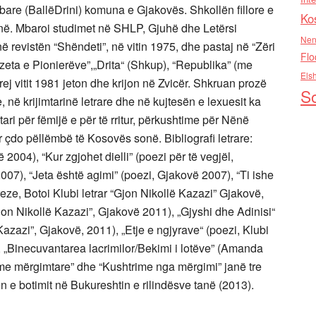
bare (BallëDrini) komuna e Gjakovës. Shkollën fillore e
Ko
inë. Mbaroi studimet në SHLP, Gjuhë dhe Letërsi
Nen
ë revistën “Shëndeti”, në vitin 1975, dhe pastaj në “Zëri
Flo
„Gazeta e Pionierëve”,„Drita“ (Shkup), “Republika” (me
Els
ej vitit 1981 jeton dhe krijon në Zvicër. Shkruan prozë
So
 në krijimtarinë letrare dhe në kujtesën e lexuesit ka
ari për fëmijë e për të rritur, përkushtime për Nënë
r çdo pëllëmbë të Kosovës sonë. Bibliografi letrare:
ë 2004), “Kur zgjohet dielli” (poezi për të vegjël,
07), “Jeta është agimi” (poezi, Gjakovë 2007), “Ti ishe
eze, Botoi Klubi letrar “Gjon Nikollë Kazazi” Gjakovë,
“Gjon Nikollë Kazazi”, Gjakovë 2011), „Gjyshi dhe Adinisi“
 Kazazi”, Gjakovë, 2011), „Etje e ngjyrave“ (poezi, Klubi
, „Binecuvantarea lacrimilor/Bekimi i lotëve” (Amanda
ime mërgimtare” dhe “Kushtrime nga mërgimi” janë tre
ën e botimit në Bukureshtin e rilindësve tanë (2013).