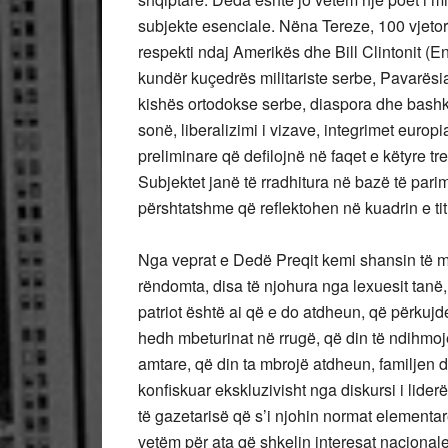
subjekte esenciale. Nëna Tereze, 100 vjetor
respekti ndaj Amerikës dhe Bill Clintonit (
kundër kuçedrës militariste serbe, Pavarësia 
kishës ortodokse serbe, diaspora dhe bashki
sonë, liberalizimi i vizave, integrimet europ
preliminare që defilojnë në faqet e këtyre tre
Subjektet janë të rradhitura në bazë të parim
përshtatshme që reflektohen në kuadrin e ti
Nga veprat e Dedë Preqit kemi shansin të më
rëndomta, disa të njohura nga lexuesit tanë,
patriot është ai që e do atdheun, që përkujde
hedh mbeturinat në rrugë, që din të ndihmojë 
amtare, që din ta mbrojë atdheun, familjen dh
konfiskuar ekskluzivisht nga diskursi i lide
të gazetarisë që s’i njohin normat elementare
vetëm për ata që shkelin interesat nacionale