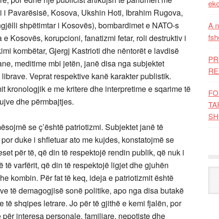
eko
i i Pavarësisë, Kosova, Ukshin Hoti, Ibrahim Rugova,
Engjëlli shpëtimtar i Kosovës), bombardimet e NATO-s
A n
fsh
e Kosovës, korupcioni, fanatizmi fetar, roli destruktiv i
mi kombëtar, Gjergj Kastrioti dhe nëntorët e lavdisë
PR
iane, meditime mbi jetën, janë disa nga subjektet
RE
 librave. Veprat respektive kanë karakter publistik.
it kronologjik e me kritere dhe interpretime e sqarime të
FO
tujve dhe përmbajtjes.
TA
SH
sojmë se ç’është patriotizmi. Subjektet janë të
 por duke i shfletuar ato me kujdes, konstatojmë se
set për të, që din të respektojë rendin publik, që nuk i
të varfërit, që din të respektojë ligjet dhe gjuhën
Kat
e kombin. Për fat të keq, ideja e patriotizmit është
rëve të demagogjisë sonë politike, apo nga disa butakë
 të shqipes letrare. Jo për të gjithë e kemi fjalën, por
 për interesa personale, familiare, nepotiste dhe