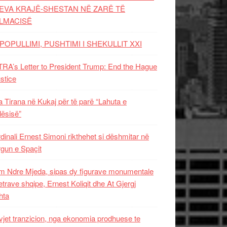
EVA KRAJË-SHESTAN NË ZARË TË
LMACISË
POPULLIMI, PUSHTIMI I SHEKULLIT XXI
RA’s Letter to President Trump: End the Hague
ustice
 Tirana në Kukaj për të parë “Lahuta e
ësisë”
dinali Ernest Simoni rikthehet si dëshmitar në
gun e Spaçit
 Ndre Mjeda, sipas dy figurave monumentale
letrave shqipe, Ernest Koliqit dhe At Gjergj
hta
vjet tranzicion, nga ekonomia prodhuese te