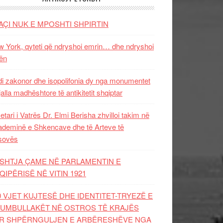
AÇI NUK E MPOSHTI SHPIRTIN
 York, qyteti që ndryshoi emrin… dhe ndryshoi
ën
i zakonor dhe isopolifonia dy nga monumentet
jalla madhështore të antikitetit shqiptar
etari i Vatrës Dr. Elmi Berisha zhvilloi takim në
deminë e Shkencave dhe të Arteve të
sovës
SHTJA ÇAME NË PARLAMENTIN E
QIPËRISË NË VITIN 1921
0 VJET KUJTESË DHE IDENTITET-TRYEZË E
UMBULLAKËT NË OSTROS TË KRAJËS
R SHPËRNGULJEN E ARBËRESHËVE NGA