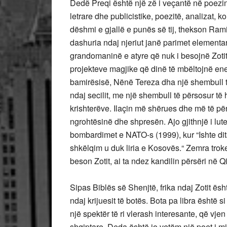
Dedë Preqi është një zë i veçantë në poezinë
letrare dhe publicistike, poezitë, analizat, 
dëshmi e gjallë e punës së tij, thekson Ra
dashuria ndaj njeriut janë parimet elementar
grandomaninë e atyre që nuk i besojnë Zotit,
projekteve magjike që dinë të mbëltojnë energ
bamirësisë, Nënë Tereza dha një shembull të 
ndaj secilit, me një shembull të përsosur 
krishterëve. Ilaçin më shërues dhe më të p
ngrohtësinë dhe shpresën. Ajo gjithnjë i lute
bombardimet e NATO-s (1999), kur “Ishte dit
shkëlqim u duk liria e Kosovës.“ Zemra troket
beson Zotit, ai ta ndez kandilin përsëri në Qi
Sipas Biblës së Shenjtë, frika ndaj Zotit ësh
ndaj krijuesit të botës. Bota pa libra është s
një spektër të ri vlerash interesante, që vje
shqiptare. Deda është jo vetëm një poet i mi