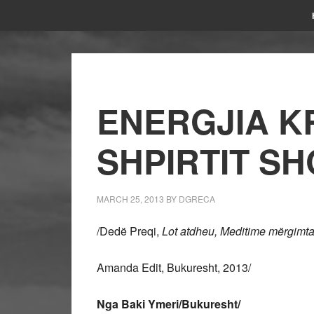
ENERGJIA K
SHPIRTIT SH
MARCH 25, 2013
BY
DGRECA
/Dedë Preqi,
Lot atdheu, Meditime mërgimta
Amanda Edit, Bukuresht, 2013/
Nga Baki Ymeri/Bukuresht/