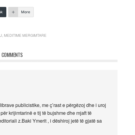
nk
More
U
,
MEDITIME MERGIMTARE
COMMENTS
ibrave publicistike, me ç’rast e përgëzoj dhe i uroj
ër krijimtarinë e tij të bujshme dhe mjaft të
ditoriali z.Baki Ymerit , i dëshiroj jetë të gjatë sa