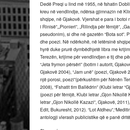
Dedë Preqi u lind më 1955, në fshatin Dobli
kreu në vendlindje, ndërsa gjimnazin në Kl
shqipe, në Gjakovë. Vjershat e para i botoi n
i Rinisë”,„Pionieri”, „Rilindja për fëmijë”, 
pseudonim), si dhe në gazetën “Bota sot”. Pr
dhe poezi. Në ndërkohë, në letërsinë shqipe,
hyrë duke prurë dymbëdhjetë libra me krijimt
Terezën, krijime për vendlindjen e tij dhe pë
“Jeta frymon përsëri” (botim i autorit, Gjakov
Gjakovë 2004), “Jam unë” (poezi, Gjakovë 20
një porosi, poezi”(përkushtim për Nënën Ter
2008), “Fshatit tim Ballëdrin” (Klubi letrar 
(poezi për fëmijë, Klubi letrar „Gjon Nikollë
letrar „Gjon Nikollë Kazazi”, Gjakovë, 2011)
Edit, Bukuresht, 2012). “Lot Atdheu”,“Medit
antologji vlerash publicistike që e panë drit