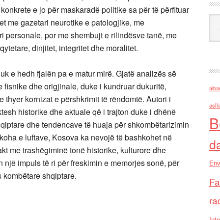
konkrete e jo për maskaradë politike sa për të përfituar
Ark
het me gazetari neurotike e patologjike, me
 personale, por me shembujt e rilindësve tanë, me
tetare, dinjitet, integritet dhe moralitet.
k e hedh fjalën pa e matur mirë. Gjatë analizës së
e fisnike dhe origjinale, duke i kundruar dukuritë,
alba
 thyer kornizat e përshkrimit të rëndomtë. Autori i
asll
esh historike dhe aktuale që i trajton duke i dhënë
B
hqiptare dhe tendencave të huaja për shkombëtarizimin
 koha e luftave, Kosova ka nevojë të bashkohet në
d
kt me trashëgiminë tonë historike, kulturore dhe
 një impuls të ri për freskimin e memorjes sonë, për
Env
es kombëtare shqiptare.
Fa
ra
Inte