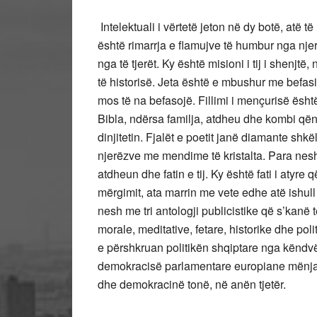
Intelektuali i vërtetë jeton në dy botë, atë të
është rimarrja e flamujve të humbur nga njerë
nga të tjerët. Ky është misioni i tij i shenjt
të historisë. Jeta është e mbushur me befasi,
mos të na befasojë. Fillimi i mençurisë është
Bibla, ndërsa familja, atdheu dhe kombi qën
dinjitetin. Fjalët e poetit janë diamante shk
njerëzve me mendime të kristalta. Para nesh
atdheun dhe fatin e tij. Ky është fati i atyre
mërgimit, ata marrin me vete edhe atë ishul
nesh me tri antologji publicistike që s’kanë
morale, meditative, fetare, historike dhe pol
e përshkruan politikën shqiptare nga këndv
demokracisë parlamentare europiane mënjanë
dhe demokracinë tonë, në anën tjetër.