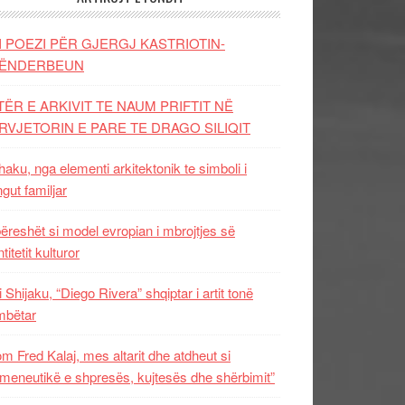
I POEZI PËR GJERGJ KASTRIOTIN-
ËNDERBEUN
TËR E ARKIVIT TE NAUM PRIFTIT NË
RVJETORIN E PARE TE DRAGO SILIQIT
aku, nga elementi arkitektonik te simboli i
ngut familjar
ëreshët si model evropian i mbrojtjes së
titetit kulturor
i Shijaku, “Diego Rivera” shqiptar i artit tonë
mbëtar
m Fred Kalaj, mes altarit dhe atdheut si
meneutikë e shpresës, kujtesës dhe shërbimit”