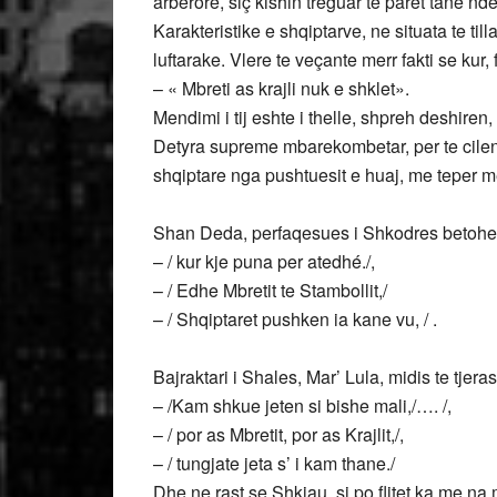
arberore, siç kishin treguar te paret tane nd
Karakteristike e shqiptarve, ne situata te til
luftarake. Vlere te veçante merr fakti se kur, f
– « Mbreti as krajli nuk e shklet».
Mendimi i tij eshte i thelle, shpreh deshiren, 
Detyra supreme mbarekombetar, per te cilen
shqiptare nga pushtuesit e huaj, me teper me
Shan Deda, perfaqesues i Shkodres betohet
– / kur kje puna per atedhé./,
– / Edhe Mbretit te Stambollit,/
– / Shqiptaret pushken ia kane vu, / .
Bajraktari i Shales, Mar’ Lula, midis te tjer
– /Kam shkue jeten si bishe mali,/…. /,
– / por as Mbretit, por as Krajlit,/,
– / tungjate jeta s’ i kam thane./
Dhe ne rast se Shkjau, si po flitet ka me na