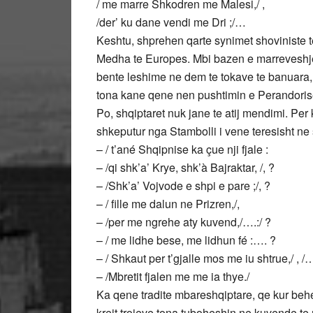
/ me marre Shkodren me Malesi,/ ,
/der’ ku dane vendi me Dri ;/…
Keshtu, shprehen qarte synimet shoviniste t
Medha te Europes. Mbi bazen e marreveshjev
bente leshime ne dem te tokave te banuara, p
tona kane qene nen pushtimin e Perandori
Po, shqiptaret nuk jane te atij mendimi. Per
shkeputur nga Stambolli i vene teresisht ne 
– / t’ané Shqipnise ka çue nji fjale :
– /qi shk’a’ Krye, shk’à Bajraktar, /, ?
– /Shk’a’ Vojvode e shpi e pare ;/, ?
– / fille me dalun ne Prizren,/,
– /per me ngrehe aty kuvend,/….:/ ?
– / me lidhe bese, me lidhun fé :…. ?
– / Shkaut per t’gjalle mos me iu shtrue,/ , /…
– /Mbretit fjalen me me ia thye./
Ka qene tradite mbareshqiptare, qe kur behe
krejt trojeve tona tuboheshin ne kuvende t