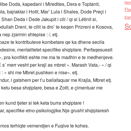
Nen
Bibe Doda, kapedani i Miredites, Dera e Toptanit,
Flo
a, bajraktar i Hotit, Mar’ Lula i Shales, Dode Preçi i
Els
 Shan Deda i Dede Jakupit i cili / qi si Létinit si,
So
Abdullah Dreni, te cilit ia dro’ te keqen Prizreni e Kosova,
 nep zjarmin shtepise : /, etj.
 baze te kontributeve kombetare qe ka dhene secila
sine, mentalitetet specifike shqiptare. Perfaqesuesit
», pra konflikti eshte me ma te madhin e te medhenjeve.
 s’ merr vesht per krajl as mbret ». Marash Vata,- « / qi
i : « shi me Mbret pushken e nise». etj.
ndur, i gatshem per t’u ballafaquar me Krajla, Mbret etj.
s ketu besa shqiptare, besa e Zotit, e çimentuar me
n kund tjeter si tek keta burra shqiptare !
ptar, specifike etno-psikologjike.Nje grusht shqiptaresh
e mos terhiqte vemendjen e Fuqive te kohes.