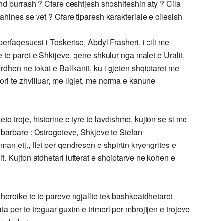
d burrash ? Cfare ceshtjesh shoshiteshin aty ? Cila
rahines se vet ? Cfare tiparesh karakteriale e cilesish
 perfaqesuesi i Toskerise, Abdyl Frasheri, i cili me
 te paret e Shkijeve, qene shkulur nga malet e Uralit,
hen ne tokat e Ballkanit, ku i gjeten shqiptaret me
tori te zhvilluar, me ligjet, me norma e kanune
eto troje, historine e tyre te lavdishme, kujton se si me
 barbare : Ostrogoteve, Shkjeve te Stefan
an etj., flet per qendresen e shpirtin kryengrites e
it. Kujton atdhetari lufterat e shqiptarve ne kohen e
 heroike te te pareve ngjallte tek bashkeatdhetaret
ta per te treguar guxim e trimeri per mbrojtjen e trojeve