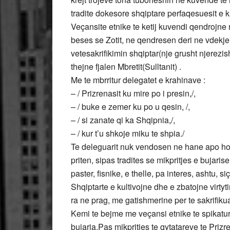
tradite dokesore shqiptare perfaqesuesit e 
Veçansite etnike te ketij kuvendi qendrojne 
beses se Zotit, ne qendresen deri ne vdekje 
vetesakrifikimin shqiptar(nje grusht njerezis
thejne fjalen Mbretit(Sulltanit) .
Me te mbrritur delegatet e krahinave :
– / Prizrenasit ku mire po i presin,/,
– / buke e zemer ku po u qesin, /,
– / si zanate qi ka Shqipnia,/,
– / kur t’u shkoje miku te shpia./
Te deleguarit nuk vendosen ne hane apo hot
priten, sipas tradites se mikpritjes e bujaris
paster, fisnike, e thelle, pa interes, ashtu, s
Shqiptarte e kultivojne dhe e zbatojne virtyt
ra ne prag, me gatishmerine per te sakrifikua
Kemi te bejme me veçansi etnike te spikatura 
bujaria.Pas mikpritjes te qytatareve te Prizr