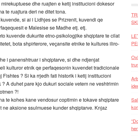
 mirekuptuese dhe ruajten e ketij institucioni dokesor
 te ruajtura deri ne ditet tona.
TR
uvende, si ai i Lidhjes se Prizrenit, kuvendi qe
SK
rfaqequesit e Malesise se Madhe etj. etj.
to kuvende dukurite etno-psikologjike shqiptare te cilat
LE
tet, bota shpirterore, veçansite etnike te kultures iliro-
PE
Oxh
dhe i panenshtruar i shqiptarve, si dhe ndjenjat
tru
li kulturor etnik qe perfaqesonin kuvendet tradicionale
ishtes ? Si ka rrjedh fati historik i ketij institucioni
Arb
k ? A duhet pare kjo dukuri sociale vetem ne veshtrimin
iden
sotmen ?!
ha te kohes kane vendosur coptimin e tokave shqiptare
Sal
ko
idhet ne aksione ssulmuese kunder shqiptarve. Knjaz
“Do
her