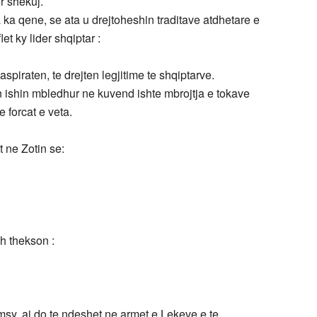
er shekuj.
la ka qene, se ata u drejtoheshin traditave atdhetare e
let ky lider shqiptar :
aspiraten, te drejten legjitime te shqiptarve.
 ishin mbledhur ne kuvend ishte mbrojtja e tokave
 forcat e veta.
 ne Zotin se:
ash thekson :
 msy, ai do te ndeshet ne armet e Lekeve e te