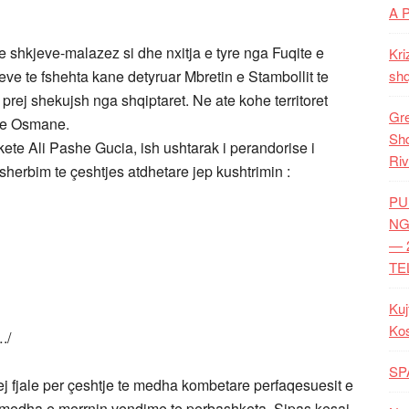
A 
e shkjeve-malazez si dhe nxitja e tyre nga Fuqite e
Kri
e te fshehta kane detyruar Mbretin e Stambollit te
shq
rej shekujsh nga shqiptaret. Ne ate kohe territoret
Gre
se Osmane.
Shq
 kete Ali Pashe Gucia, ish ushtarak i perandorise i
Riv
sherbim te çeshtjes atdhetare jep kushtrimin :
PU
NG
— 
TE
Kuj
Ko
./
SP
j fjale per çeshtje te medha kombetare perfaqesuesit e
e medha e merrnin vendime te perbashketa. Sipas kesaj