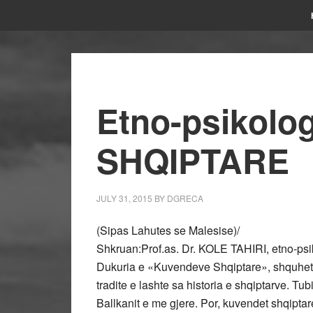
Etno-psikolo
SHQIPTARE
JULY 31, 2015
BY
DGRECA
(Sipas Lahutes se Malesise)/
Shkruan:Prof.as. Dr. KOLE TAHIRI, etno-psi
Dukuria e «Kuvendeve Shqiptare», shquhet pe
tradite e lashte sa historia e shqiptarve. Tu
Ballkanit e me gjere. Por, kuvendet shqiptar