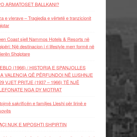
PO ARMATOSET BALLKANI?
za e vlerave – Tragjedia e vërtetë e tranzicionit
iptar
en Coast sjell Nammos Hotels & Resorts në
ipëri: Një destinacion i ri lifestyle merr formë në
ierën Shqiptare
EBLO (1966) / HISTORIA E SPANJOLLES
A VALENCIA QË PËRFUNDOI NË LUSHNJE
29 VJET PRITJE (1937 – 1966) TË NJË
LEFONATE NGA DY MOTRAT
tojmë sakrificën e familjes Lleshi për lirinë e
sovës
AÇI NUK E MPOSHTI SHPIRTIN