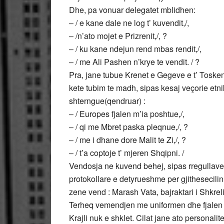
Dhe, pa vonuar delegatet mblidhen:
– / e kane dale ne log t’ kuvendit,/,
– /n’ato mojet e Prizrenit,/, ?
– / ku kane ndejun rend mbas rendit,/,
– / me Ali Pashen n’krye te vendit. / ?
Pra, jane tubue Krenet e Gegeve e t’ Toskeni
kete tubim te madh, sipas kesaj veçorie etn
shterngue(qendruar) :
– / Europes fjalen m’ia poshtue,/,
– / qi me Mbret paska pleqnue,/, ?
– / me i dhane dore Malit te Zi,/, ?
– / t’a coptoje t’ mjeren Shqipni. /
Vendosja ne kuvend behej, sipas rregullave(p
protokollare e detyrueshme per gjithesecilin
zene vend : Marash Vata, bajraktari i Shkrelit
Terheq vemendjen me uniformen dhe fjalen e m
Krajli nuk e shklet. Cilat jane ato personali