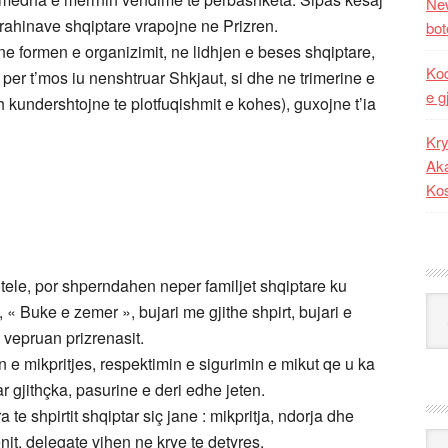
New
krahinave shqiptare vrapojne ne Prizren.
bot
ne formen e organizimit, ne lidhjen e beses shqiptare,
Kod
per t’mos iu nenshtruar Shkjaut, si dhe ne trimerine e
e g
h kundershtojne te plotfuqishmit e kohes), guxojne t’ia
Kry
Aka
Ko
ele, por shperndahen neper familjet shqiptare ku
Kat
e, « Buke e zemer », bujari me gjithe shpirt, bujari e
iç vepruan prizrenasit.
in e mikpritjes, respektimin e sigurimin e mikut qe u ka
r gjithçka, pasurine e deri edhe jeten.
te shpirtit shqiptar siç jane : mikpritja, ndorja dhe
Ark
enit, delegate vihen ne krye te detyres.