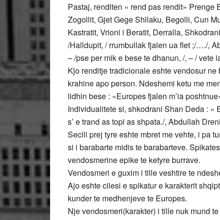
Pastaj, renditen « rend pas rendit» Prenge 
Zogollit, Gjet Gege Shllaku, Begolli, Cun Mul
Kastratit, Vrioni i Beratit, Derralla, Shkodrani
/Halldupit, / rrumbullak fjalen ua flet ;/…./, 
– /pse per mik e bese te dhanun, /, – / vete ia
Kjo renditje tradicionale eshte vendosur ne
krahine apo person. Ndeshemi ketu me mende
lidhin bese : «Europes fjalen m’ia poshtnue
Individualitete si, shkodrani Shan Deda : « E
s’ e trand as topi as shpata./, Abdullah Dren
Secili prej tyre eshte mbret me vehte, i pa tu
si i barabarte midis te barabarteve. Spikate
vendosmerine epike te ketyre burrave.
Vendosmeri e guxim i tille veshtire te ndeshe
Ajo eshte cilesi e spikatur e karakterit shqi
kunder te medhenjeve te Europes.
Nje vendosmeri(karakter) i tille nuk mund t