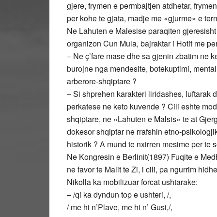
gjere, frymen e permbajtjen atdhetar, frymen
per kohe te gjata, madje me «gjurme» e terma
Ne Lahuten e Malesise paraqiten gjeresisht k
organizon Cun Mula, bajraktar i Hotit me pe
– Ne ç’fare mase dhe sa gjenin zbatim ne ke
burojne nga mendesite, botekuptimi, mentalite
arberore-shqiptare ?
– Si shprehen karakteri liridashes, luftarak 
perkatese ne keto kuvende ? Cili eshte mode
shqiptare, ne «Lahuten e Malsis» te at Gjergj F
dokesor shqiptar ne rrafshin etno-psikologji
historik ? A mund te nxirren mesime per te 
Ne Kongresin e Berlinit(1897) Fuqite e Med
ne favor te Malit te Zi, i cili, pa ngurrim h
Nikolla ka mobilizuar forcat ushtarake:
– /qi ka dyndun top e ushteri, /,
/ me hi n’Plave, me hi n’ Gusi,/,