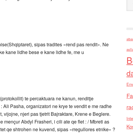
alba
se(Shqiptaret), sipas tradites «rend pas rendit». Ne
asll
ike kane lidhe bese e kane lidhe fe, me u
B
d
Env
Fa
rotokollit) te percaktuara ne kanun, renditje
 : Ali Pasha, organizatori ne krye te vendit e me radhe
ra
, vijojne, njeri pas tjetrit Bajraktare, Krene e Beglere.
Inte
ençur Abdyl Frasheri, i cili ate qe flet : / Mbreti as
Ko
tetet qe shtrohen ne kuvend, sipas «rregullores etnike» ?