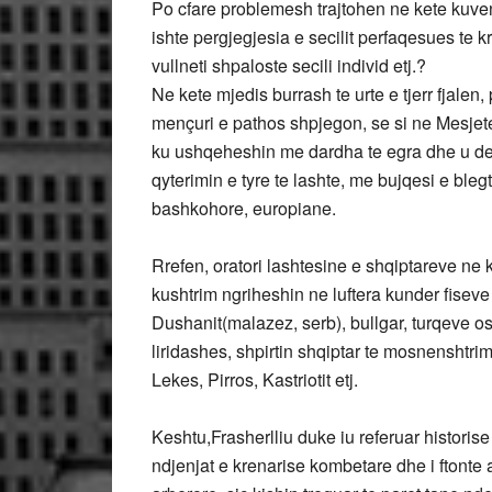
Po cfare problemesh trajtohen ne kete kuven
ishte pergjegjesia e secilit perfaqesues te k
vullneti shpaloste secili individ etj.?
Ne kete mjedis burrash te urte e tjerr fjalen,
mençuri e pathos shpjegon, se si ne Mesjete
ku ushqeheshin me dardha te egra dhe u derd
qyterimin e tyre te lashte, me bujqesi e bleg
bashkohore, europiane.
Rrefen, oratori lashtesine e shqiptareve ne k
kushtrim ngriheshin ne luftera kunder fiseve
Dushanit(malazez, serb), bullgar, turqeve osm
liridashes, shpirtin shqiptar te mosnenshtrim
Lekes, Pirros, Kastriotit etj.
Keshtu,Frasherlliu duke iu referuar historise
ndjenjat e krenarise kombetare dhe i ftonte a