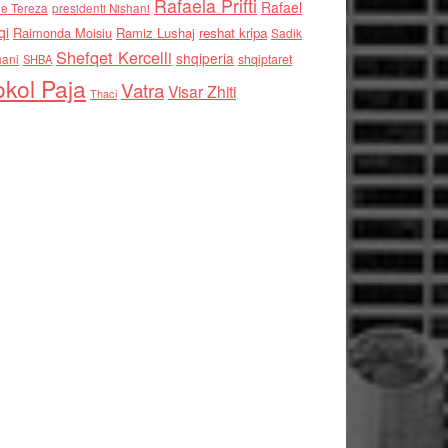
Rafaela Prifti
Rafael
e Tereza
presidenti Nishani
qi
Raimonda Moisiu
Ramiz Lushaj
reshat kripa
Sadik
Shefqet Kercelli
shqiperia
hani
shqiptaret
SHBA
kol Paja
Vatra
Visar Zhiti
Thaci