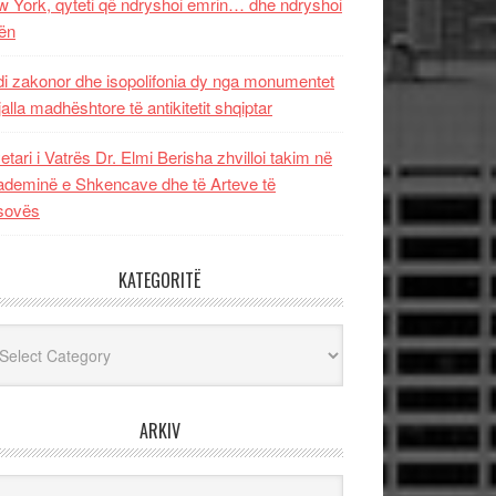
 York, qyteti që ndryshoi emrin… dhe ndryshoi
ën
i zakonor dhe isopolifonia dy nga monumentet
jalla madhështore të antikitetit shqiptar
etari i Vatrës Dr. Elmi Berisha zhvilloi takim në
deminë e Shkencave dhe të Arteve të
sovës
KATEGORITË
egoritë
ARKIV
iv