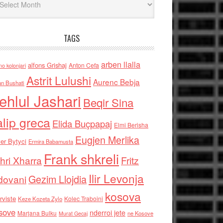
TAGS
arben llalla
alfons Grishaj
Anton Cefa
no kolonjari
Astrit Lulushi
Aurenc Bebja
an Bushati
ehlul Jashari
Beqir Sina
alip greca
Elida Buçpapaj
Elmi Berisha
Eugjen Merlika
er Bytyci
Ermira Babamusta
Frank shkreli
hri Xharra
Fritz
Ilir Levonja
Gezim Llojdia
dovani
kosova
rviste
Kolec Traboini
Keze Kozeta Zylo
sove
nderroi jete
Marjana Bulku
ne Kosove
Murat Gecaj