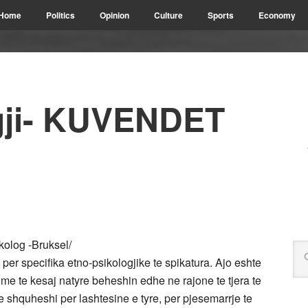
Home
Politics
Opinion
Culture
Sports
Economy
gji- KUVENDET
kolog -Bruksel/
r specifika etno-psikologjike te spikatura. Ajo eshte
bime te kesaj natyre beheshin edhe ne rajone te tjera te
e shquheshi per lashtesine e tyre, per pjesemarrje te