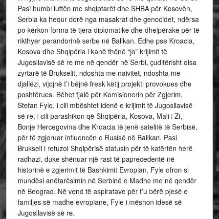
Pasi humbi luftën me shqiptarët dhe SHBA për Kosovën,
Serbia ka hequr dorë nga masakrat dhe genocidet, ndërsa
po kërkon forma të tjera diplomatike dhe dhelpërake për të
rikthyer perandorinë serbe në Ballkan. Edhe pse Kroacia,
Kosova dhe Shqipëria i kanë thënë “jo” krijimit të
Jugosllavisë së re me në qendër në Serbi, çuditërisht disa
zyrtarë të Brukselit, ndoshta me naivitet, ndoshta me
djallëzi, vijojnë t’i bëjnë fresk këtij projekti provokues dhe
poshtërues. Bëhet fjalë për Komisionerin për Zgjerim,
Stefan Fyle, i cili mbështet idenë e krijimit të Jugosllavisë
së re, i cili parashikon që Shqipëria, Kosova, Mali i Zi,
Bonje Hercegovina dhe Kroacia të jenë satelitë të Serbisë,
për të zgjeruar influencën e Rusisë në Ballkan. Pasi
Brukseli i refuzoi Shqipërisë statusin për të katërtën herë
radhazi, duke shënuar një rast të paprecedentë në
historinë e zgjerimit të Bashkimit Evropian, Fyle ofron si
mundësi anëtarësimin në Serbinë e Madhe me në qendër
në Beograd. Në vend të aspiratave për t’u bërë pjesë e
familjes së madhe evropiane, Fyle i mëshon idesë së
Jugosllavisë së re.