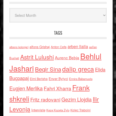
Arkiv
TAGS
arben llalla
alfons Grishaj
Anton Cefa
asllan
albano kolonjari
Behlul
Astrit Lulushi
Aurenc Bebja
Bushati
Jashari
dalip greca
Beqir Sina
Elida
Buçpapaj
Enver Bytyci
Elmi Berisha
Ermira Babamusta
Frank
Eugjen Merlika
Fahri Xharra
shkreli
Ilir
Gezim Llojdia
Fritz radovani
Levonja
Interviste
Kolec Traboini
Keze Kozeta Zylo