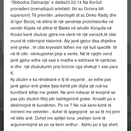
“Slobodna Dalmacija” e datës23.02.14 Na Korčuli
pronađeni iznenađujući artefakti: Iliri su Grcima bili
superiorni) Të premtën ,arkeologët dr.sc.Dinko Radiç dhe
dr.Igor Borziç në afërsi të një qendreje protohistorike në
vendin Kopila në afërsi të Blatës në ishullin Korqulla në
Kroaci kanë zbuluar gjëra me vlerë në një varrezë,të cilat
mund të ndërrojnë historinë. Aty janë gjetur disa dhjetëra
enë greke , të cilat kryesisht lidhen me një kult specifik ilir
në të cilin nënkuptohet pirja e verës. Në të njejtin vend
janë gjetur edhe një sasi e madhe e eshtrave të njerëzve,
si dhe një zbukukurim prej bronze nga shekujt 1 ose para
K.
Ky zbulim e ka rëndësinë e tij të veçantë , se edhe pse
janë gjetur enë greke fjala është për diçka që nuk ka
kurrëfarë lidhje me grekët. Ne jemi mësuar të lexojmë se
pas çdo zbulimi flitej për tashëgiminë greke. Kroatët po e
dëshmojnë të kundërten. Po ne ? Ne nuk kemi kohë të
mirremi me vetvetën , duhet të spjegojmë se sa të rinj jemi
në këto anë. Duhet me sjelljet tona ,veshjen tonë të
argumentojmë se po sa kemi ardhur . Ashtu po e lyp shefi.