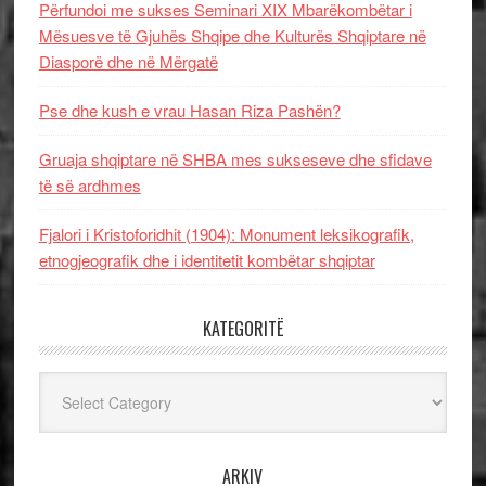
Përfundoi me sukses Seminari XIX Mbarëkombëtar i
Mësuesve të Gjuhës Shqipe dhe Kulturës Shqiptare në
Diasporë dhe në Mërgatë
Pse dhe kush e vrau Hasan Riza Pashën?
Gruaja shqiptare në SHBA mes sukseseve dhe sfidave
të së ardhmes
Fjalori i Kristoforidhit (1904): Monument leksikografik,
etnogjeografik dhe i identitetit kombëtar shqiptar
KATEGORITË
Kategoritë
ARKIV