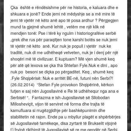
Çka është e rëndësishme për ne historia, e kaluara dhe e
shkuara e jonë? Ende jemi në mëdyshje se a më mire të
jemi të vjetër në këto anë apo të posa ardhur ? Përgjegjen
mund ta gjejmë shumë lehtë , vetëm me një klik në
mendjen tonë: Pse i tërë ky ngulm i historiografëve serbë
,grek dhe rus për paraqitjen tone karshi botës se nuk jemi
të vjetër në këto anë. Kur nuk je popull i vjetër nuk ke
traditë, nuk di me udhëheqë vetveten, nuk je i denj për një
shoqëri më të civilizuar. E kuptuam? Më vjen shumë keq
për atë që lexova se çka tha Shtefan Fyle.Nuk e dini , apo
nuk po besoni se diçka po përgaditet. Keq , shumë keq
.Fyle Shqipërisë: Nuk e arritët BE-në, futuni nën Serbi?!
(26.02.2014) “Stefan Fyle provokon Shqipërinë, kërkon
futjen e saj nën Jugosllavinë e Re të udhëhequr nga ana e
Serbisë! “. Fantazma e ish-Jugosllavisë së Sllobodan
Millosheviçit, vijon të serviret në forma dhe trajta të
kamufluara si rrugëzgjidhje për bashkëpunimin dhe
stabilitetin në rajon. Ende pa u mbyllur plagët e shpërbërjes
së Jugosllavisë famëkeqe, disa zyrtarë të Brukselit vijojnë
t’i fryjnë rikthimit të Jugosllavisë së re me qendër në Serbi.