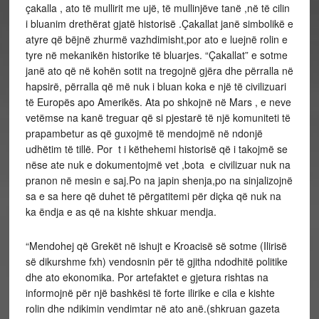
çakalla , ato të mullirit me ujë, të mullinjëve tanë ,në të cilin
i bluanim drethërat gjatë historisë .Çakallat janë simbolikë e
atyre që bëjnë zhurmë vazhdimisht,por ato e luejnë rolin e
tyre në mekanikën historike të bluarjes. “Çakallat” e sotme
janë ato që në kohën sotit na tregojnë gjëra dhe përralla në
hapsirë, përralla që më nuk i bluan koka e një të civilizuari
të Europës apo Amerikës. Ata po shkojnë në Mars , e neve
vetëmse na kanë treguar që si pjestarë të një komuniteti të
prapambetur as që guxojmë të mendojmë në ndonjë
udhëtim të tillë. Por t i këthehemi historisë që i takojmë se
nëse ate nuk e dokumentojmë vet ,bota e civilizuar nuk na
pranon në mesin e saj.Po na japin shenja,po na sinjalizojnë
sa e sa here që duhet të përgatitemi për diçka që nuk na
ka ëndja e as që na kishte shkuar mendja.
“Mendohej që Grekët në ishujt e Kroacisë së sotme (Ilirisë
së dikurshme fxh) vendosnin për të gjitha ndodhitë politike
dhe ato ekonomika. Por artefaktet e gjetura rishtas na
informojnë për një bashkësi të forte ilirike e cila e kishte
rolin dhe ndikimin vendimtar në ato anë.(shkruan gazeta