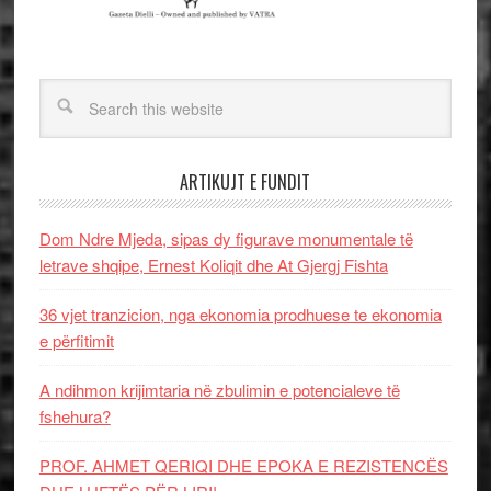
ARTIKUJT E FUNDIT
Dom Ndre Mjeda, sipas dy figurave monumentale të
letrave shqipe, Ernest Koliqit dhe At Gjergj Fishta
36 vjet tranzicion, nga ekonomia prodhuese te ekonomia
e përfitimit
A ndihmon krijimtaria në zbulimin e potencialeve të
fshehura?
PROF. AHMET QERIQI DHE EPOKA E REZISTENCЁS