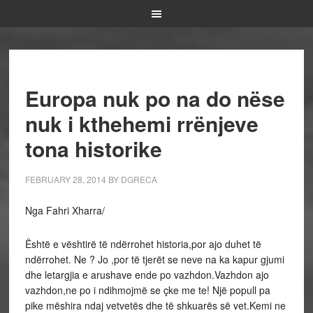
Europa nuk po na do nëse
nuk i kthehemi rrënjeve
tona historike
FEBRUARY 28, 2014
BY
DGRECA
Nga Fahri Xharra/
Është e vështirë të ndërrohet historia,por ajo duhet të
ndërrohet. Ne ? Jo ,por të tjerët se neve na ka kapur gjumi
dhe letargjia e arushave ende po vazhdon.Vazhdon ajo
vazhdon,ne po i ndihmojmë se çke me te! Një popull pa
pike mëshira ndaj vetvetës dhe të shkuarës së vet.Kemi ne