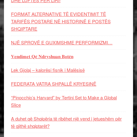
DHE LUFTЁS PЁR LIRI!
FORMAT ALTERNATIVE TË EVIDENTIMIT TË
TARIFËS POSTARE NË HISTORINË E POSTËS
SHQIPTARE
NJË SPROVË E GUXIMSHME PERFORMIZMI…
𝐕𝐞𝐧𝐝𝐢𝐦𝐞𝐭 𝐐𝐞̈ 𝐍𝐝𝐫𝐲𝐬𝐡𝐮𝐚𝐧 𝐁𝐨𝐭𝐞̈𝐧
Lek Gjolaj – kalorësi fisnik i Malësisë
FEDERATA VATRA SHPALLË KRYESINË
“Pinocchio’s Harvard” by Tertini Set to Make a Global
Slice
A duhet që Shqipëria të ribëhet një vend i jetueshëm për
të gjithë shqiptarët?