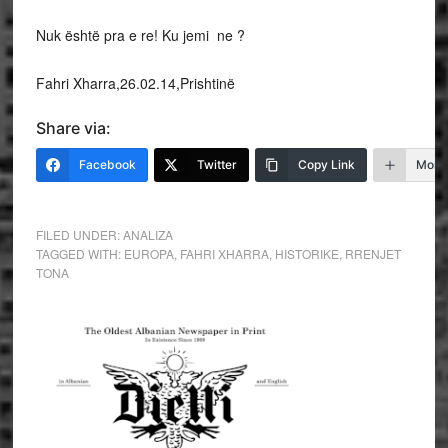
Nuk është pra e re! Ku jemi ne ?
Fahri Xharra,26.02.14,Prishtinë
Share via:
Facebook
Twitter
Copy Link
More
FILED UNDER:
ANALIZA
TAGGED WITH:
EUROPA
,
FAHRI XHARRA
,
HISTORIKE
,
RRENJET
TONA