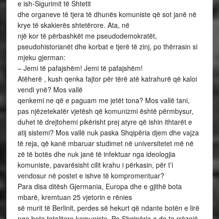
e ish-Sigurimit të Shtetit
dhe organeve të tjera të dhunës komuniste që sot janë në
krye të skakierës shtetërore. Ata, në
një kor të përbashkët me pseudodemokratët,
pseudohistorianët dhe korbat e tjerë të zinj, po thërrasin si
mjeku gjerman:
– Jemi të pafajshëm! Jemi të pafajshëm!
Atëherë , kush qenka fajtor për tërë atë katrahurë që kaloi
vendi ynë? Mos vallë
qenkemi ne që e paguam me jetët tona? Mos vallë tani,
pas njëzetekatër vjetësh që komunizmi është përmbysur,
duhet të drejtohemi pikërisht prej atyre që ishin ithtarët e
atij sistemi? Mos vallë nuk paska Shqipëria djem dhe vajza
të reja, që kanë mbaruar studimet në universitetet më në
zë të botës dhe nuk janë të infektuar nga ideologjia
komuniste, pavarësisht cilit krahu i përkasin, për t’i
vendosur në postet e ishve të kompromentuar?
Para disa ditësh Gjermania, Europa dhe e gjithë bota
mbarë, kremtuan 25 vjetorin e rënies
së murit të Berlinit, perdes së hekurt që ndante botën e lirë
nga bota totalitare komuniste. Po Shqipëria a do ta rrëzojë