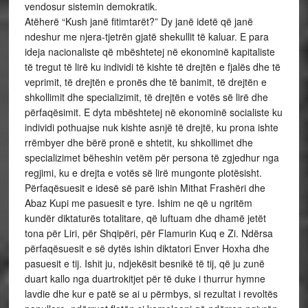
vendosur sistemin demokratik.
Atëherë “Kush janë fitimtarët?” Dy janë idetë që janë
ndeshur me njera-tjetrën gjatë shekullit të kaluar. E para
ideja nacionaliste që mbështetej në ekonominë kapitaliste
të tregut të lirë ku individi të kishte të drejtën e fjalës dhe të
veprimit, të drejtën e pronës dhe të banimit, të drejtën e
shkollimit dhe specializimit, të drejtën e votës së lirë dhe
përfaqësimit. E dyta mbështetej në ekonominë socialiste ku
individi pothuajse nuk kishte asnjë të drejtë, ku prona ishte
rrëmbyer dhe bërë pronë e shtetit, ku shkollimet dhe
specializimet bëheshin vetëm për persona të zgjedhur nga
regjimi, ku e drejta e votës së lirë mungonte plotësisht.
Përfaqësuesit e idesë së parë ishin Mithat Frashëri dhe
Abaz Kupi me pasuesit e tyre. Ishim ne që u ngritëm
kundër diktaturës totalitare, që luftuam dhe dhamë jetët
tona për Liri, për Shqipëri, për Flamurin Kuq e Zi. Ndërsa
përfaqësuesit e së dytës ishin diktatori Enver Hoxha dhe
pasuesit e tij. Ishit ju, ndjekësit besnikë të tij, që ju zunë
duart kallo nga duartrokitjet për të duke i thurrur hymne
lavdie dhe kur e patë se ai u përmbys, si rezultat i revoltës