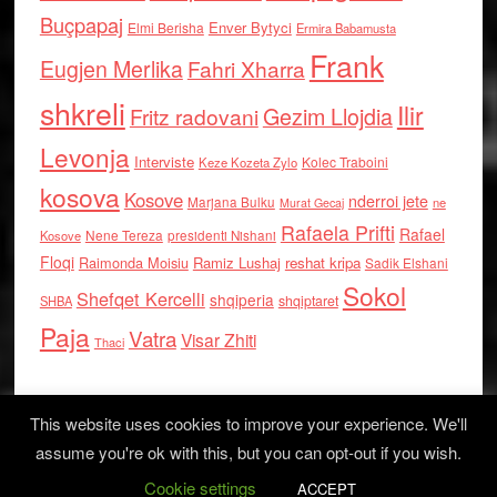
Buçpapaj
Enver Bytyci
Elmi Berisha
Ermira Babamusta
Frank
Eugjen Merlika
Fahri Xharra
shkreli
Ilir
Gezim Llojdia
Fritz radovani
Levonja
Interviste
Kolec Traboini
Keze Kozeta Zylo
kosova
Kosove
nderroi jete
Marjana Bulku
ne
Murat Gecaj
Rafaela Prifti
Rafael
Nene Tereza
Kosove
presidenti Nishani
Floqi
Raimonda Moisiu
Ramiz Lushaj
reshat kripa
Sadik Elshani
Sokol
Shefqet Kercelli
shqiperia
shqiptaret
SHBA
Paja
Vatra
Visar Zhiti
Thaci
This website uses cookies to improve your experience. We'll
assume you're ok with this, but you can opt-out if you wish.
Cookie settings
Log in
ACCEPT