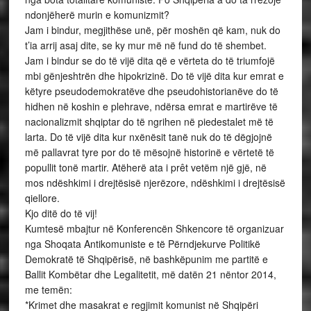
ndonjëherë murin e komunizmit?
Jam i bindur, megjithëse unë, për moshën që kam, nuk do
t’ia arrij asaj dite, se ky mur më në fund do të shembet.
Jam i bindur se do të vijë dita që e vërteta do të triumfojë
mbi gënjeshtrën dhe hipokrizinë. Do të vijë dita kur emrat e
këtyre pseudodemokratëve dhe pseudohistorianëve do të
hidhen në koshin e plehrave, ndërsa emrat e martirëve të
nacionalizmit shqiptar do të ngrihen në piedestalet më të
larta. Do të vijë dita kur nxënësit tanë nuk do të dëgjojnë
më pallavrat tyre por do të mësojnë historinë e vërtetë të
popullit tonë martir. Atëherë ata i prêt vetëm një gjë, në
mos ndëshkimi i drejtësisë njerëzore, ndëshkimi i drejtësisë
qiellore.
Kjo ditë do të vij!
Kumtesë mbajtur në Konferencën Shkencore të organizuar
nga Shoqata Antikomuniste e të Përndjekurve Politikë
Demokratë të Shqipërisë, në bashkëpunim me partitë e
Ballit Kombëtar dhe Legalitetit, më datën 21 nëntor 2014,
me temën:
*Krimet dhe masakrat e regjimit komunist në Shqipëri