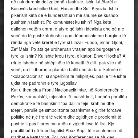
që nuk duronin dot zgjedhën fashiste, ishin luftëtarët e
Kosovës kreshnike Gani, Hasan dhe Seit Kryeziu. Ishin
pikërisht këta që e kundërshtuan më shumë se kushdo
pushtimin fashist. Po komunistët ku ishin? Nga këta
dallohen vetëm emrat e atyre që ishin idealista dhe që me
vonë do të pushkatoheshin apo dënoheshin me burgime të
rënda nga vetë krerët e tyre si Llazar Fundo, Sinan Gjoni,
Zef Mala. Po ata që urdhëruan vrasjen apo burgosjen e
tyre ku ishin? Ku ishte kreu i tyre, diktatori Enver Hoxha? Ai
rrinte fshehur në shtëpinë e të kunatit të cilit, pak vite më
vonë, do t’i dhuronte plumbin ballit dhe do ta etiketonte si
“kolaboracionist”, si shpërblim të mikpritjes. pasi e tillë ishte
ujdia me padronin e tyre jugosllav.
Kur u themelua Fronti Nacionaçlirimtar, në Konferencën e
Pezës, komunistët, mjeshtra të mashtrimit, hodhën parullën
demokratike të bashkimit “pa dallim feje, krahine dhe
ideje”, parullë që simbolizonte bashkimin e gjithë forcave
politike në një front të vetëm dhe zgjidhjen e problemit të
pushtetit pas fitores me anën e zgjedhjeve të lira. Kjo
parullë bëri që lideri legalist Abaz Kupi, të rreshtohesh në
rradhët e këtij fronti. Por, pas Konferencës së Mukjes,