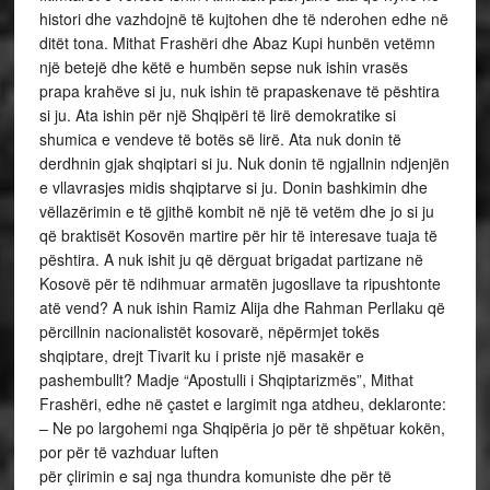
histori dhe vazhdojnë të kujtohen dhe të nderohen edhe në
ditët tona. Mithat Frashëri dhe Abaz Kupi hunbën vetëmn
një betejë dhe këtë e humbën sepse nuk ishin vrasës
prapa krahëve si ju, nuk ishin të prapaskenave të pështira
si ju. Ata ishin për një Shqipëri të lirë demokratike si
shumica e vendeve të botës së lirë. Ata nuk donin të
derdhnin gjak shqiptari si ju. Nuk donin të ngjallnin ndjenjën
e vllavrasjes midis shqiptarve si ju. Donin bashkimin dhe
vëllazërimin e të gjithë kombit në një të vetëm dhe jo si ju
që braktisët Kosovën martire për hir të interesave tuaja të
pështira. A nuk ishit ju që dërguat brigadat partizane në
Kosovë për të ndihmuar armatën jugosllave ta ripushtonte
atë vend? A nuk ishin Ramiz Alija dhe Rahman Perllaku që
përcillnin nacionalistët kosovarë, nëpërmjet tokës
shqiptare, drejt Tivarit ku i priste një masakër e
pashembullt? Madje “Apostulli i Shqiptarizmës”, Mithat
Frashëri, edhe në çastet e largimit nga atdheu, deklaronte:
– Ne po largohemi nga Shqipëria jo për të shpëtuar kokën,
por për të vazhduar luften
për çlirimin e saj nga thundra komuniste dhe për të