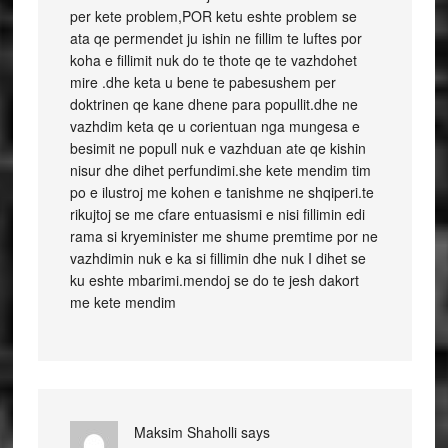
per kete problem,POR ketu eshte problem se
ata qe permendet ju ishin ne fillim te luftes por
koha e fillimit nuk do te thote qe te vazhdohet
mire .dhe keta u bene te pabesushem per
doktrinen qe kane dhene para popullit.dhe ne
vazhdim keta qe u corientuan nga mungesa e
besimit ne popull nuk e vazhduan ate qe kishin
nisur dhe dihet perfundimi.she kete mendim tim
po e ilustroj me kohen e tanishme ne shqiperi.te
rikujtoj se me cfare entuasismi e nisi fillimin edi
rama si kryeminister me shume premtime por ne
vazhdimin nuk e ka si fillimin dhe nuk I dihet se
ku eshte mbarimi.mendoj se do te jesh dakort
me kete mendim
Maksim Shaholli
says