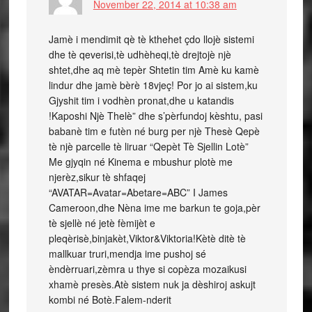
November 22, 2014 at 10:38 am
Jamè i mendimit qè tè kthehet çdo llojè sistemi
dhe tè qeverisi,tè udhèheqi,tè drejtojè njè
shtet,dhe aq mè tepèr Shtetin tim Amè ku kamè
lindur dhe jamè bèrè 18vjeç! Por jo ai sistem,ku
Gjyshit tim i vodhèn pronat,dhe u katandis
!Kaposhi Njè Thelè” dhe s’pèrfundoj kèshtu, pasi
babanè tim e futèn né burg per njè Thesè Qepè
tè njè parcelle tè liruar “Qepèt Tè Sjellin Lotè”
Me gjyqin né Kinema e mbushur plotè me
njerèz,sikur tè shfaqej
“AVATAR=Avatar=Abetare=ABC” I James
Cameroon,dhe Nèna ime me barkun te goja,pèr
tè sjellè né jetè fèmijèt e
pleqèrisè,binjakèt,Viktor&Viktoria!Kètè ditè tè
mallkuar truri,mendja ime pushoj sé
èndèrruari,zèmra u thye si copèza mozaikusi
xhamè presès.Atè sistem nuk ja dèshiroj askujt
kombi né Botè.Falem-nderit