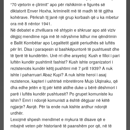
“70 vjetorin e çlirimit” apo për rishikimin e figurës së
diktatorit Enver Hoxha, kriminelit më të madh të të gjitha
kohërave. Përkrah tij janë një grup korbash që u ka mbetur
ora më 8 nëntor 1941.
Në debatet e zhvilluara në shtypin e shkruar apo atë viziv
dëgjoj mendime nga më të ndryshme lidhur me qëndrimin
e Ballit Kombëtar apo Legalitetit gjatë periudhës së luftës
për liri. Disa i paraqesin si bashkëpuntorë të pushtuesit dhe
të tjerë të kundërtën. Unë rri dhe arsyetoj: Kush e filloi i pari
luftën kundër pushtimit fashist? Kush ishte organizatori i
rezistencës kundër këtij pushtimi më 7 prill 1939? A nuk
ishte i paharruari Abaz Kupi? A nuk ishte heroi i asaj
rezistence, kapteri i ushtrisë mbretërore Mujo Ulqinaku, që
dha edhe jetën e tij për këtë atdhe duke u bërë dëshmori i
parë i luftës kundër pushtuesit? Po grupet komuniste ku
ishin? Emri i ndonjë komunisti a është dëgjuar në këtë
ngjarje? Asnjë. Për ta ende nuk kishte ardhur ndonjë
urdhër.
Lexojmë shpesh mendimet e mykura të disave që e
mbajnë veten për historianë të paanshëm por që, në të