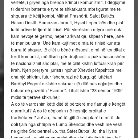
vërtetë, i gryen nga brenda krimbi i komunizmit. I dëgjojmë
t’i derdhin bateritë e tyre të shkarkuara mbi figurat më të
shquara të këtij kombi, Mithat Frashërit, Safet Butkës,
Hasan Dostit, Ramazan Jaranit, Hysni Lepenicës dhe plot
luftëtarëve të tjerë të lirisë. Për vlerësimin e tyre unë nuk
kam nevojë të gërmoj nëpër arkivat që, shpesh herë, janë
të manipuluara. Unë kam kujtimet e mia të rinisë kur ata
burra të shquar, të cilët u bënë mësuesit e mi në konditat e
ferrit komunist, më flisnin për drejtuesit e pakrahasueshëm
të nacionalizmit shqiptar, me të cilët kishin luftuar krah për
krah. Njeri prej tyre, juristi i njohur Xhevdet Kapshtica më
dha një shkrim, futur fshehurazi në burg, që luftëtari
Bardhyl Pogoni e kishte shkruar një ditë pas ngjarjes dhe
botuar në gazetën “Flamuri”. Titulli ishte “28 nëntor 1939”
midis të tjerave shkruhej:
A do të varrosnim këtë ditë të përzierë me flamujt e këngët
e armikut? A do të dëgjonim në heshtje profkat e
tradhëtarve? Jo! Jo, thanë të gjithë shqiptarët e mirë! Jo,
doli fjala nga shtëpia e Lumo Skëndos dhe vesh më vesh
në gjithë Shqipërinë! Jo, tha Safet Butka! Jo, tha Hysni
Lepenica! Jo, gjëmuan malet dhe zëri i djalërisë tha: Jo!”