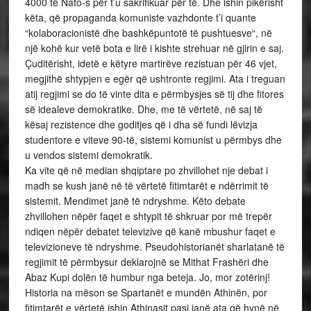
4000 të Nato-s për t’u sakrifikuar për të. Dhe ishin pikërisht
këta, që propaganda komuniste vazhdonte t’i quante
“kolaboracionistë dhe bashkëpuntotë të pushtuesve“, në
një kohë kur vetë bota e lirë i kishte strehuar në gjirin e saj.
Çuditërisht, idetë e këtyre martirëve rezistuan për 46 vjet,
megjithë shtypjen e egër që ushtronte regjimi. Ata i treguan
atij regjimi se do të vinte dita e përmbysjes së tij dhe fitores
së idealeve demokratike. Dhe, me të vërtetë, në saj të
kësaj rezistence dhe goditjes që i dha së fundi lëvizja
studentore e viteve 90-të, sistemi komunist u përmbys dhe
u vendos sistemi demokratik.
Ka vite që në median shqiptare po zhvillohet nje debat i
madh se kush janë në të vërtetë fitimtarët e ndërrimit të
sistemit. Mendimet janë të ndryshme. Këto debate
zhvillohen nëpër faqet e shtypit të shkruar por më trepër
ndiqen nëpër debatet televizive që kanë mbushur faqet e
televizioneve të ndryshme. Pseudohistorianët sharlatanë të
regjimit të përmbysur deklarojnë se Mithat Frashëri dhe
Abaz Kupi dolën të humbur nga beteja. Jo, mor zotërinj!
Historia na mëson se Spartanët e mundën Athinën, por
fitimtarët e vërtetë ishin Athinasit pasi janë ata që hynë në