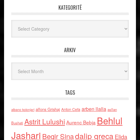
KATEGORITË
Kategoritë
ARKIV
Arkiv
TAGS
arben llalla
alfons Grishaj
Anton Cefa
asllan
albano kolonjari
Behlul
Astrit Lulushi
Aurenc Bebja
Bushati
Jashari
dalip greca
Beqir Sina
Elida