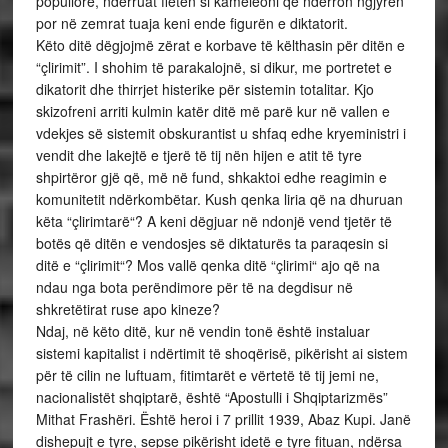
popullore, ndërruat fletën si kameleoni që ndërron ngjyrën
por në zemrat tuaja keni ende figurën e diktatorit.
Këto ditë dëgjojmë zërat e korbave të këlthasin për ditën e
“çlirimit”. I shohim të parakalojnë, si dikur, me portretet e
dikatorit dhe thirrjet histerike për sistemin totalitar. Kjo
skizofreni arriti kulmin katër ditë më parë kur në vallen e
vdekjes së sistemit obskurantist u shfaq edhe kryeministri i
vendit dhe lakejtë e tjerë të tij nën hijen e atit të tyre
shpirtëror gjë që, më në fund, shkaktoi edhe reagimin e
komunitetit ndërkombëtar. Kush qenka liria që na dhuruan
këta “çlirimtarë“? A keni dëgjuar në ndonjë vend tjetër të
botës që ditën e vendosjes së diktaturës ta paraqesin si
ditë e “çlirimit“? Mos vallë qenka ditë “çlirimi“ ajo që na
ndau nga bota perëndimore për të na degdisur në
shkretëtirat ruse apo kineze?
Ndaj, në këto ditë, kur në vendin tonë është instaluar
sistemi kapitalist i ndërtimit të shoqërisë, pikërisht ai sistem
për të cilin ne luftuam, fitimtarët e vërtetë të tij jemi ne,
nacionalistët shqiptarë, është “Apostulli i Shqiptarizmës”
Mithat Frashëri. Është heroi i 7 prillit 1939, Abaz Kupi. Janë
dishepujt e tyre, sepse pikërisht idetë e tyre fituan, ndërsa