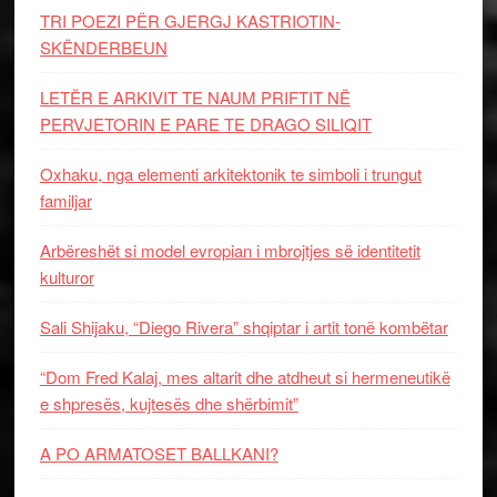
TRI POEZI PËR GJERGJ KASTRIOTIN-
SKËNDERBEUN
LETËR E ARKIVIT TE NAUM PRIFTIT NË
PERVJETORIN E PARE TE DRAGO SILIQIT
Oxhaku, nga elementi arkitektonik te simboli i trungut
familjar
Arbëreshët si model evropian i mbrojtjes së identitetit
kulturor
Sali Shijaku, “Diego Rivera” shqiptar i artit tonë kombëtar
“Dom Fred Kalaj, mes altarit dhe atdheut si hermeneutikë
e shpresës, kujtesës dhe shërbimit”
A PO ARMATOSET BALLKANI?