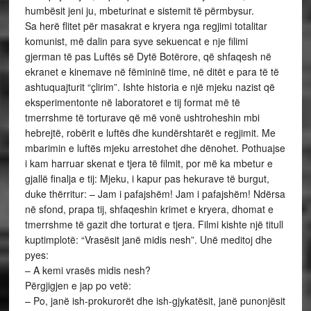
humbësit jeni ju, mbeturinat e sistemit të përmbysur.
Sa herë flitet për masakrat e kryera nga regjimi totalitar
komunist, më dalin para syve sekuencat e nje filimi
gjerman të pas Luftës së Dytë Botërore, që shfaqesh në
ekranet e kinemave në fëmininë time, në ditët e para të të
ashtuquajturit “çlirim”. Ishte historia e një mjeku nazist që
eksperimentonte në laboratoret e tij format më të
tmerrshme të torturave që më vonë ushtroheshin mbi
hebrejtë, robërit e luftës dhe kundërshtarët e regjimit. Me
mbarimin e luftës mjeku arrestohet dhe dënohet. Pothuajse
i kam harruar skenat e tjera të filmit, por më ka mbetur e
gjallë finalja e tij: Mjeku, i kapur pas hekurave të burgut,
duke thërritur: – Jam i pafajshëm! Jam i pafajshëm! Ndërsa
në sfond, prapa tij, shfaqeshin krimet e kryera, dhomat e
tmerrshme të gazit dhe torturat e tjera. Filmi kishte një titull
kuptimplotë: “Vrasësit janë midis nesh”. Unë meditoj dhe
pyes:
– A kemi vrasës midis nesh?
Përgjigjen e jap po vetë:
– Po, janë ish-prokurorët dhe ish-gjykatësit, janë punonjësit