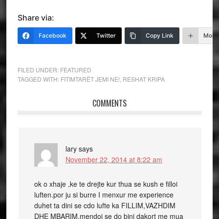
Share via:
Facebook
Twitter
Copy Link
More
FILED UNDER:
FEATURED
TAGGED WITH:
FITIMTARËT JEMI NE!
,
RESHAT KRIPA
COMMENTS
lary
says
November 22, 2014 at 8:22 am
ok o xhaje ,ke te drejte kur thua se kush e filloi
luften.por ju si burre I menxur me experience
duhet ta dini se cdo lufte ka FILLIM,VAZHDIM
DHE MBARIM.mendoj se do bini dakort me mua