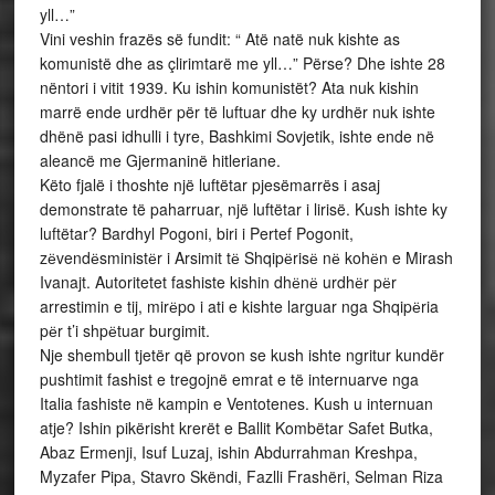
yll…”
Vini veshin frazës së fundit: “ Atë natë nuk kishte as
komunistë dhe as çlirimtarë me yll…” Përse? Dhe ishte 28
nëntori i vitit 1939. Ku ishin komunistët? Ata nuk kishin
marrë ende urdhër për të luftuar dhe ky urdhër nuk ishte
dhënë pasi idhulli i tyre, Bashkimi Sovjetik, ishte ende në
aleancë me Gjermaninë hitleriane.
Këto fjalë i thoshte një luftëtar pjesëmarrës i asaj
demonstrate të paharruar, një luftëtar i lirisë. Kush ishte ky
luftëtar? Bardhyl Pogoni, biri i Pertef Pogonit,
zёvendёsministёr i Arsimit tё Shqipёrisё nё kohёn e Mirash
Ivanajt. Autoritetet fashiste kishin dhёnё urdhёr pёr
arrestimin e tij, mirёpo i ati e kishte larguar nga Shqipёria
pёr t’i shpёtuar burgimit.
Nje shembull tjetër që provon se kush ishte ngritur kundër
pushtimit fashist e tregojnë emrat e të internuarve nga
Italia fashiste në kampin e Ventotenes. Kush u internuan
atje? Ishin pikërisht krerët e Ballit Kombëtar Safet Butka,
Abaz Ermenji, Isuf Luzaj, ishin Abdurrahman Kreshpa,
Myzafer Pipa, Stavro Skëndi, Fazlli Frashëri, Selman Riza