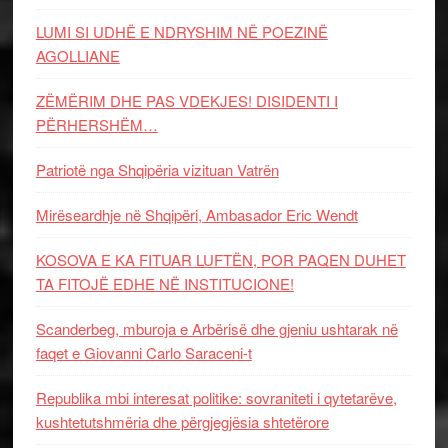
LUMI SI UDHË E NDRYSHIM NË POEZINË
AGOLLIANE
ZËMËRIM DHE PAS VDEKJES! DISIDENTI I
PËRHERSHËM…
Patriotë nga Shqipëria vizituan Vatrën
Mirëseardhje në Shqipëri, Ambasador Eric Wendt
KOSOVA E KA FITUAR LUFTËN, POR PAQEN DUHET
TA FITOJË EDHE NË INSTITUCIONE!
Scanderbeg, mburoja e Arbërisë dhe gjeniu ushtarak në
faqet e Giovanni Carlo Saraceni-t
Republika mbi interesat politike: sovraniteti i qytetarëve,
kushtetutshmëria dhe përgjegjësia shtetërore