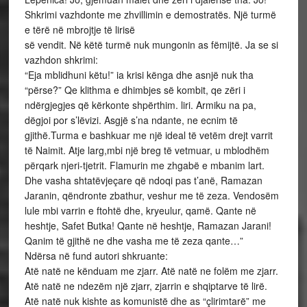
Shkrimi vazhdonte me zhvillimin e demostratës. Një turmë
e tërë në mbrojtje të lirisë
së vendit. Në këtë turmë nuk mungonin as fëmijtë. Ja se si
vazhdon shkrimi:
“Eja mblidhuni këtu!” ia krisi kënga dhe asnjë nuk tha
“përse?” Qe klithma e dhimbjes së kombit, qe zëri i
ndërgjegjes që kërkonte shpërthim. liri. Armiku na pa,
dëgjoi por s’lëvizi. Asgjë s’na ndante, ne ecnim të
gjithë.Turma e bashkuar me një ideal të vetëm drejt varrit
të Naimit. Atje larg,mbi një breg të vetmuar, u mblodhëm
përqark njeri-tjetrit. Flamurin me zhgabë e mbanim lart.
Dhe vasha shtatëvjeçare që ndoqi pas t’anë, Ramazan
Jaranin, qëndronte zbathur, veshur me të zeza. Vendosëm
lule mbi varrin e ftohtë dhe, kryeulur, qamë. Qante në
heshtje, Safet Butka! Qante në heshtje, Ramazan Jarani!
Qanim të gjithë ne dhe vasha me të zeza qante…”
Ndërsa në fund autori shkruante:
Atë natë ne kënduam me zjarr. Atë natë ne folëm me zjarr.
Atë natë ne ndezëm një zjarr, zjarrin e shqiptarve të lirë.
Atë natë nuk kishte as komunistë dhe as “çlirimtarë” me