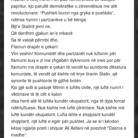
papritur, kjo parullë demokratike u zëvendësua me atë
revolucionare: “Pushteti buron nga gryka e pushkës”,
ndërsa hymni i partzanëve u bë kënga:
Bijt’e Stalinit jemi ne,
Që derdhim gjakun an’e mbanë
Sa të valojë përmbi dhe,
Flamuri drapër e çekan!
Vini veshin! Komunistët dhe partzanët nuk luftonin për
flamurin kuq e zi me zhgabën dykrenore në mes por për
flamurin me drapër e çekan të vendit ku sundonte diktatura
komuniste, të vendit që kishte në krye tiranin Stalin, që
synonte të pushtonte të gjithë botën.
Kjo gjë solli si pasojë fillimin e luftës civile, një luftë numri i
viktimave të të cilit e kalon
disa herë atë të luftës kundër okupatorit, nga të dyja forcat
ndërluftuese. Nuk kishte më luftë çlirimtare. Nuk kishte më
luftë kundër okupatorit. Lufta ishte e shqiptarit kundër
shqiptarit, një luftë e egër për pushtet. Ja se si i këndon
kësaj ngjarje poeti i shquar Ali Asllani në poezinë “Dasma e
madhe”: