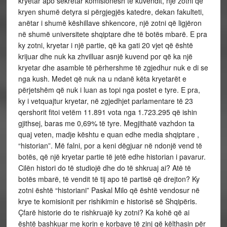
kryetar apo sekretar komisionesh të kuvendit, një zotni që
kryen shumë detyra si përgjegjës katedre, dekan fakulteti,
anëtar i shumë këshillave shkencore, një zotni që ligjëron
në shumë universitete shqiptare dhe të botës mbarë. E pra
ky zotni, kryetar i një partie, që ka gati 20 vjet që është
krijuar dhe nuk ka zhvilluar asnjë kuvend por që ka një
kryetar dhe asamble të përhershme të zgjedhur nuk e di se
nga kush. Medet që nuk na u ndanë këta kryetarët e
përjetshëm që nuk i luan as topi nga postet e tyre. E pra,
ky i vetquajtur kryetar, në zgjedhjet parlamentare të 23
qershorit fitoi vetëm 11.891 vota nga 1.723.295 që ishin
gjithsej, baras me 0,69% të tyre. Megjithatë vazhdon ta
quaj veten, madje kështu e quan edhe media shqiptare ,
“historian”. Më falni, por a keni dëgjuar në ndonjë vend të
botës, që një kryetar partie të jetë edhe historian i pavarur.
Cilën histori do të studiojë dhe do të shkruaj ai? Atë të
botës mbarë, të vendit të tij apo të partisë që drejton? Ky
zotni është “historiani” Paskal Milo që është vendosur në
krye te komisionit per rishikimin e historisë së Shqipëris.
Çfarë historie do te rishkruajë ky zotni? Ka kohë që ai
është bashkuar me korin e korbave të zinj që këlthasin për