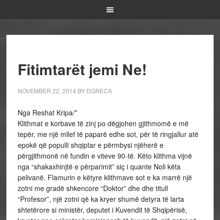
Fitimtarët jemi Ne!
NOVEMBER 22, 2014
BY
DGRECA
Nga Reshat Kripa/*
Klithmat e korbave të zinj po dëgjohen gjithmomë e më
tepër, me një mllef të paparë edhe sot, për të ringjallur atë
epokë që populli shqiptar e përmbysi njëherë e
përgjithmonë në fundin e viteve 90-të. Këto klithma vijnë
nga “shakaxhinjtë e përparimit” siç i quante Noli këta
pelivanë. Flamurin e këtyre klithmave sot e ka marrë një
zotni me gradë shkencore “Doktor” dhe dhe titull
“Profesor”, një zotni që ka kryer shumë detyra të larta
shtetërore si ministër, deputet i Kuvendit të Shqipërisë,