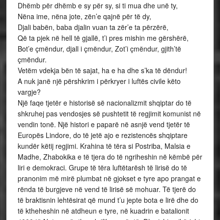
Dhëmb për dhëmb e sy për sy, si ti mua dhe unë ty,
Nëna ime, nëna jote, zën’e qajnë për të dy,
Djali babën, baba djalin vuan ta zër’e ta përzërë,
Që ta pjek në hell të gjallë, t’i pres mishin me gërshërë,
Bot’e çmëndur, djall i çmëndur, Zot’i çmëndur, gjith’të
çmëndur.
Vetëm vdekja bën të sajat, ha e ha dhe s’ka të dëndur!
A nuk janë një përshkrim i përkryer i luftës civile këto
vargje?
Një faqe tjetër e historisë së nacionalizmit shqiptar do të
shkruhej pas vendosjes së pushtetit të regjimit komunist në
vendin tonë. Një histori e paparë në asnjë vend tjetër të
Europës Lindore, do të jetë ajo e rezistencës shqiptare
kundër këtij regjimi. Krahina të tëra si Postriba, Malsia e
Madhe, Zhabokika e të tjera do të ngriheshin në këmbë për
liri e demokraci. Grupe të tëra luftëtarësh të lirisë do të
pranonim më mirë plumbat në gjokset e tyre apo prangat e
rënda të burgjeve në vend të lirisë së mohuar. Të tjerë do
të braktisnin lehtësirat që mund t’u jepte bota e lirë dhe do
të ktheheshin në atdheun e tyre, në kuadrin e batalionit