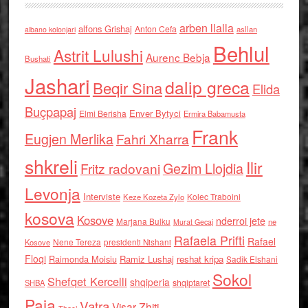
arben llalla
alfons Grishaj
Anton Cefa
asllan
albano kolonjari
Behlul
Astrit Lulushi
Aurenc Bebja
Bushati
Jashari
dalip greca
Beqir Sina
Elida
Buçpapaj
Enver Bytyci
Elmi Berisha
Ermira Babamusta
Frank
Eugjen Merlika
Fahri Xharra
shkreli
Ilir
Gezim Llojdia
Fritz radovani
Levonja
Interviste
Kolec Traboini
Keze Kozeta Zylo
kosova
Kosove
nderroi jete
Marjana Bulku
ne
Murat Gecaj
Rafaela Prifti
Rafael
Nene Tereza
Kosove
presidenti Nishani
Floqi
Raimonda Moisiu
Ramiz Lushaj
reshat kripa
Sadik Elshani
Sokol
Shefqet Kercelli
shqiperia
shqiptaret
SHBA
Paja
Vatra
Visar Zhiti