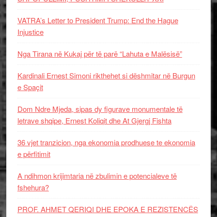
VATRA’s Letter to President Trump: End the Hague
Injustice
Nga Tirana në Kukaj për të parë “Lahuta e Malësisë”
Kardinali Ernest Simoni rikthehet si dëshmitar në Burgun
e Spaçit
Dom Ndre Mjeda, sipas dy figurave monumentale të
letrave shqipe, Ernest Koliqit dhe At Gjergj Fishta
36 vjet tranzicion, nga ekonomia prodhuese te ekonomia
e përfitimit
A ndihmon krijimtaria në zbulimin e potencialeve të
fshehura?
PROF. AHMET QERIQI DHE EPOKA E REZISTENCЁS