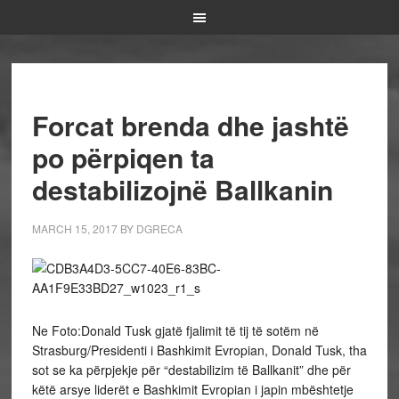
Forcat brenda dhe jashtë
po përpiqen ta
destabilizojnë Ballkanin
MARCH 15, 2017
BY
DGRECA
Ne Foto:Donald Tusk gjatë fjalimit të tij të sotëm në
Strasburg/Presidenti i Bashkimit Evropian, Donald Tusk, tha
sot se ka përpjekje për “destabilizim të Ballkanit” dhe për
këtë arsye liderët e Bashkimit Evropian i japin mbështetje