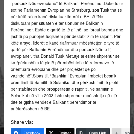
“perspektivës evropiane” të Ballkanit Perëndimor.Duke folur
sot në Parlamentin Evropian në Strasburg, zoti Tusk tha se
për këtë rajon kanë diskutuar liderët e BE-së.“Ne
diskutuam për situatën e tensionuar në Ballkanin
Perëndimor. Eshte e qartë te të gjithë, se forcat brenda dhe
jashtë po punojnë fuqishëm për destabilizim të rajonit. Për
këtë arsye, liderët e kanë riafirmuar mbështetjen e tyre të
qartë për Ballkanin Perëndimor dhe perspektivën e tij
evropiane”, tha Donald Tusk.Mëtutje ai është shprehur se
ka “përkushtim të plotë për mbështetje të reformave të
orientuara evropiane dhe për projektet që po
vazhdojnë”.Sipas tij, “Bashkimi Evropian i mbetet besnik
premtimit të Samitit të Selanikut dhe përkushtimit të plotë
për stabilitetin dhe prosperitetin e rajonit”.Në samitin e
Selanikut në vitin 2003 ishte shprehur mbështetje që një
ditë të gjitha vendet e Ballkanit perëndimor të
anëtarësohen në BE.
Share via:
Facebook
Twitter
Copy Link
More