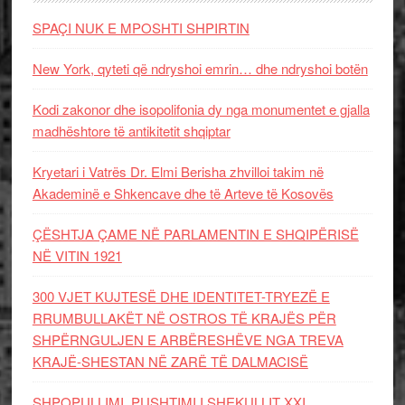
SPAÇI NUK E MPOSHTI SHPIRTIN
New York, qyteti që ndryshoi emrin… dhe ndryshoi botën
Kodi zakonor dhe isopolifonia dy nga monumentet e gjalla
madhështore të antikitetit shqiptar
Kryetari i Vatrës Dr. Elmi Berisha zhvilloi takim në
Akademinë e Shkencave dhe të Arteve të Kosovës
ÇËSHTJA ÇAME NË PARLAMENTIN E SHQIPËRISË
NË VITIN 1921
300 VJET KUJTESË DHE IDENTITET-TRYEZË E
RRUMBULLAKËT NË OSTROS TË KRAJËS PËR
SHPËRNGULJEN E ARBËRESHËVE NGA TREVA
KRAJË-SHESTAN NË ZARË TË DALMACISË
SHPOPULLIMI, PUSHTIMI I SHEKULLIT XXI