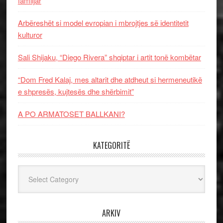
familjar
Arbëreshët si model evropian i mbrojtjes së identitetit
kulturor
Sali Shijaku, “Diego Rivera” shqiptar i artit tonë kombëtar
“Dom Fred Kalaj, mes altarit dhe atdheut si hermeneutikë
e shpresës, kujtesës dhe shërbimit”
A PO ARMATOSET BALLKANI?
KATEGORITË
Kategoritë
ARKIV