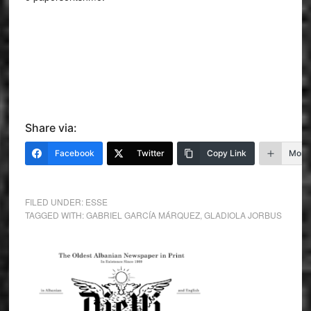
Share via:
Facebook
Twitter
Copy Link
More
FILED UNDER:
ESSE
TAGGED WITH:
GABRIEL GARCÍA MÁRQUEZ
,
GLADIOLA JORBUS