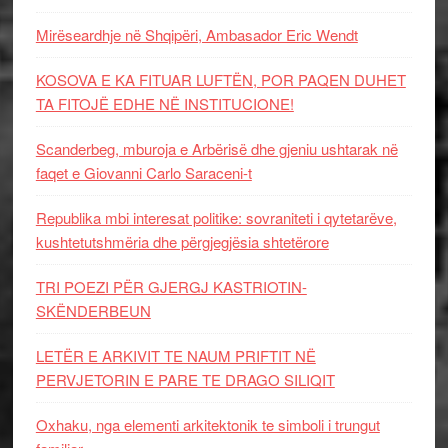
Mirëseardhje në Shqipëri, Ambasador Eric Wendt
KOSOVA E KA FITUAR LUFTËN, POR PAQEN DUHET
TA FITOJË EDHE NË INSTITUCIONE!
Scanderbeg, mburoja e Arbërisë dhe gjeniu ushtarak në
faqet e Giovanni Carlo Saraceni-t
Republika mbi interesat politike: sovraniteti i qytetarëve,
kushtetutshmëria dhe përgjegjësia shtetërore
TRI POEZI PËR GJERGJ KASTRIOTIN-
SKËNDERBEUN
LETËR E ARKIVIT TE NAUM PRIFTIT NË
PERVJETORIN E PARE TE DRAGO SILIQIT
Oxhaku, nga elementi arkitektonik te simboli i trungut