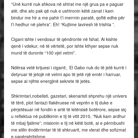
“Unë kurrë nuk shkova në shtrat me një grua pa e paguar
atë, dhe ato pak që nuk e ushtronin këtë zanat i kam
bindur me hir a me pahir t’i merrnin paratë, qoftë edhe për
t’i hedhur në plehra”. Eh! “Kujtime laviresh të trishta ”.
Cigani ishte i vendosur të qëndronte në fshat. Ai kishte
qenë i vdekur, në të vërtetë, por ishte kthyer sepse nuk
mund të duronte “100 vjet vetmi”.
Ndërsa vetë krijuesi i ciganit, El Gabo nuk do të jetë kurrë i
detyruar të jetojë në vetmi apo të jetë një emër i harruar,
sepse ai njihte energjinë sekrete të jetës.
Shkrimtari,nobelisti, gazetari, skenaristi shprehu një univers
të tërë, plot fantazi flakëruese në veprën e tij duke e
përjetësuar në fondin e artë të letërsisë botërore, sepse siç
u reflektua në publikimin e tij të vitit 2010, “Nuk kam ardhur
të mbaj fjalime”; misionin e tij në këtë botë, ai e përmbushi
me stilin ëndërrimtar të të shkruarit, me vlerat dhe sofizmat
e papërsëritshme.