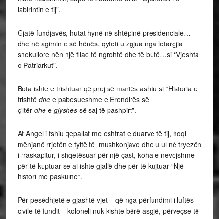
labirintin e tij”.
Gjatë fundjavës, hutat hynë në shtëpinë presidenciale…
dhe në agimin e së hënës, qyteti u zgjua nga letargjia
shekullore nën një fllad të ngrohtë dhe të butë…si “Vjeshta
e Patriarkut”.
Bota ishte e trishtuar që prej së martës ashtu si “Historia e
trishtë
dhe
e pabesueshme e Erendirës së
çiltër
dhe
e
gjyshes
së saj të pashpirt”.
At Angel i fshiu qepallat me eshtrat e duarve të tij, hoqi
mënjanë rrjetën e tyltë të mushkonjave dhe u ul në tryezën
i rraskapitur, i shqetësuar për një çast, koha e nevojshme
për të kuptuar se ai ishte gjallë dhe për të kujtuar “Një
histori me paskuinë”.
Për pesëdhjetë e gjashtë vjet – që nga përfundimi i luftës
civile të fundit – koloneli nuk kishte bërë asgjë, përveçse të