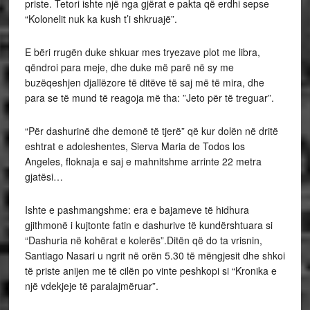
priste. Tetori ishte një nga gjërat e pakta që erdhi sepse
“Kolonelit nuk ka kush t’i shkruajë”.
E bëri rrugën duke shkuar mes tryezave plot me libra,
qëndroi para meje, dhe duke më parë në sy me
buzëqeshjen djallëzore të ditëve të saj më të mira, dhe
para se të mund të reagoja më tha: ”Jeto për të treguar”.
“Për dashurinë dhe demonë të tjerë” që kur dolën në dritë
eshtrat e adoleshentes, Sierva Maria de Todos los
Angeles, floknaja e saj e mahnitshme arrinte 22 metra
gjatësi…
Ishte e pashmangshme: era e bajameve të hidhura
gjithmonë i kujtonte fatin e dashurive të kundërshtuara si
“Dashuria në kohërat e kolerës”.Ditën që do ta vrisnin,
Santiago Nasari u ngrit në orën 5.30 të mëngjesit dhe shkoi
të priste anijen me të cilën po vinte peshkopi si “Kronika e
një vdekjeje të paralajmëruar”.