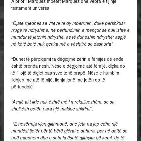
A priori! Marquez mbetet Marquez dhe vepra e tij një
testament universal.
“Gjatë rrjedhës së viteve të dy mbërritën, duke përshkuar
rrugë të ndryshme, në përfundimin e mençur se nuk ishte e
mundur të jetonin ndryshe, as të duheshin ndryshe; asgjë
në këtë botë nuk qenka më e vështirë se dashuria”.
“Duhet të përpiqemi ta dëgjojmë zërin e fëmijës që ende
është brenda nesh. Nëse e dëgjojmë atë fëmijë, diçka do
të fillojë të digjet pas syve tonë prapë. Nëse e humbim
lidhjen me atë fëmijë, lidhja jonë me jetën do të
përfundojë”.
“Asnjë akt lirie nuk është më i mrekullueshëm, se sa
shpikësh botën para një makine shkrimi”.
“E nesërmja vjen gjithmonë, dhe jeta na jep edhe një
mundësi tjetër për të bërë gjërat e duhura, por në qoftë se
unë gabohem dhe e sotmja është gjithçka që kemi, do të