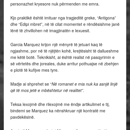
personazhet kryesore nuk përmenden me emra.
Kjo praktikë është imituar nga tragjeditë greke, “Antigona”
dhe “Edipi mbret”, në të cilat momentet e rëndësishme janë
lënë të zhvillohen në imagjinatën e lexuesit.
Garcia Marquez krijon një mënyrë të jetuari kaq të
ngjashme, por në të njëjtën kohë, krejtësisht të dallueshme
me këtë botë. Teknikisht, ai është realist në pasqyrimin e
së vërtetës dhe joreales, duke arritur pothuajse në zbehjen
e plotë të kufijve mes tyre.
Madje ai shprehet se “
Në romanet e mia nuk ka asnjë linjë
që të mos jetë e mbështetur në realitet”.
Teksa lexojmë dhe rilexojmë me ëndje artikulimet e tij,
bindemi se Marquez ka nënshkruar një kontratë me
pavdekësinë.