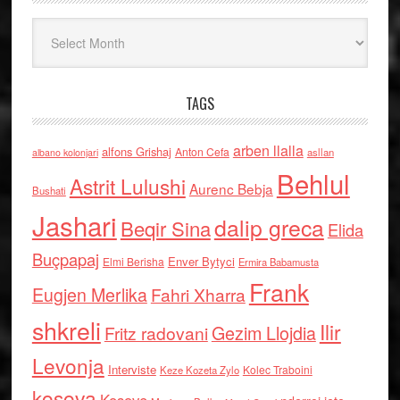
Arkiv
TAGS
arben llalla
alfons Grishaj
Anton Cefa
asllan
albano kolonjari
Behlul
Astrit Lulushi
Aurenc Bebja
Bushati
Jashari
dalip greca
Beqir Sina
Elida
Buçpapaj
Enver Bytyci
Elmi Berisha
Ermira Babamusta
Frank
Eugjen Merlika
Fahri Xharra
shkreli
Ilir
Gezim Llojdia
Fritz radovani
Levonja
Interviste
Kolec Traboini
Keze Kozeta Zylo
kosova