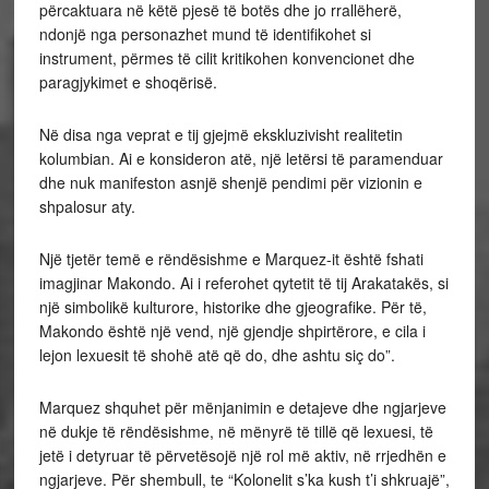
përcaktuara në këtë pjesë të botës dhe jo rrallëherë,
ndonjë nga personazhet mund të identifikohet si
instrument, përmes të cilit kritikohen konvencionet dhe
paragjykimet e shoqërisë.
Në disa nga veprat e tij gjejmë ekskluzivisht realitetin
kolumbian. Ai e konsideron atë, një letërsi të paramenduar
dhe nuk manifeston asnjë shenjë pendimi për vizionin e
shpalosur aty.
Një tjetër temë e rëndësishme e Marquez-it është fshati
imagjinar Makondo. Ai i referohet qytetit të tij Arakatakës, si
një simbolikë kulturore, historike dhe gjeografike. Për të,
Makondo është një vend, një gjendje shpirtërore, e cila i
lejon lexuesit të shohë atë që do, dhe ashtu siç do”.
Marquez shquhet për mënjanimin e detajeve dhe ngjarjeve
në dukje të rëndësishme, në mënyrë të tillë që lexuesi, të
jetë i detyruar të përvetësojë një rol më aktiv, në rrjedhën e
ngjarjeve. Për shembull, te “Kolonelit s’ka kush t’i shkruajë”,