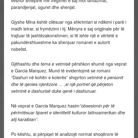
veshur shtëpinë me tregimet e saj mbi fantazmat,
parandjenjat, oguret dhe shenjat.
Gjyshe Mina është cilësuar nga shkrimtari si ndikimi i parë i
madh letrar, si frymëzimi i tij. Mënyra e saj origjinale për të
trajtuar të jashtëzakonshmen, si të ishte një e vërtetë e
pakundërshtueshme ka shenjuar romanet e autorit
nobelist.
Gjithashtu dhe
tema e vetmisë
përshkon shumë nga veprat
e Garcia Marquez. Mund të evidentojmë se romani
“Dashuri në kohën e kolerës” shqyrton
vetminë e personit
dhe të qenies njerëzore … ,si një portret që përjeton
vetminë e dashurisë duke qenë i dashuruar.
Në veprat e Garcia Marquez hasim
”obsesionin për të
përimtësuar tiparet e identitetit kulturor latinoamerikan dhe
atij karaibian”
.
Po kështu, ai përpiqet të analizojë normat shoqërore të