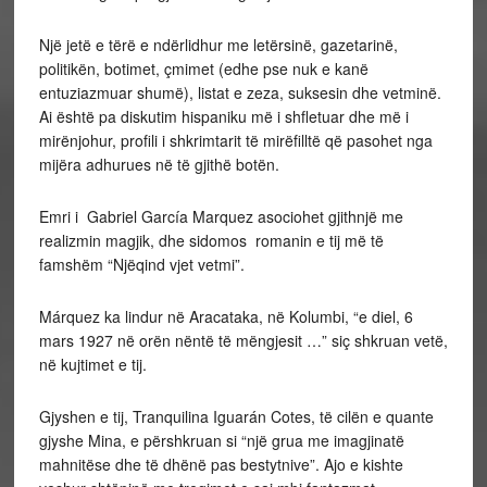
Një jetë e tërë e ndërlidhur me letërsinë, gazetarinë,
politikën, botimet, çmimet (edhe pse nuk e kanë
entuziazmuar shumë), listat e zeza, suksesin dhe vetminë.
Ai është pa diskutim hispaniku më i shfletuar dhe më i
mirënjohur, profili i shkrimtarit të mirëfilltë që pasohet nga
mijëra adhurues në të gjithë botën.
Emri i Gabriel García Marquez asociohet gjithnjë me
realizmin magjik, dhe sidomos romanin e tij më të
famshëm “Njëqind vjet vetmi”.
Márquez ka lindur në Aracataka, në Kolumbi, “e diel, 6
mars 1927 në orën nëntë të mëngjesit …” siç shkruan vetë,
në kujtimet e tij.
Gjyshen e tij, Tranquilina Iguarán Cotes, të cilën e quante
gjyshe Mina, e përshkruan si “një grua me imagjinatë
mahnitëse dhe të dhënë pas bestytnive”. Ajo e kishte