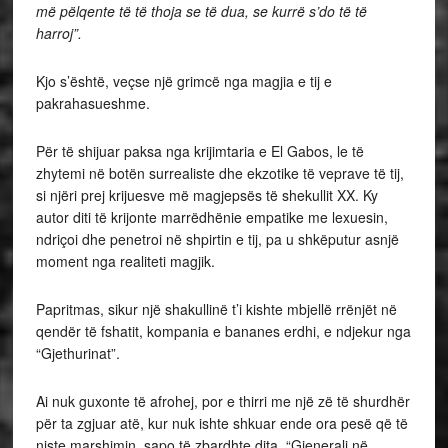
më pëlqente të të thoja se të dua, se kurrë s’do të të
harroj”.
Kjo s’është, veçse një grimcë nga magjia e tij e
pakrahasueshme.
Për të shijuar paksa nga krijimtaria e El Gabos, le të
zhytemi në botën surrealiste dhe ekzotike të veprave të tij,
si njëri prej krijuesve më magjepsës të shekullit XX. Ky
autor diti të krijonte marrëdhënie empatike me lexuesin,
ndriçoi dhe penetroi në shpirtin e tij, pa u shkëputur asnjë
moment nga realiteti magjik.
Papritmas, sikur një shakullinë t’i kishte mbjellë rrënjët në
qendër të fshatit, kompania e bananes erdhi, e ndjekur nga
“Gjethurinat”.
Ai nuk guxonte të afrohej, por e thirri me një zë të shurdhër
për ta zgjuar atë, kur nuk ishte shkuar ende ora pesë që të
niste marshimin, sapo të zbardhte dita, “Gjenerali në