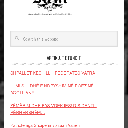
ARTIKUJT E FUNDIT
SHPALLET KËSHILLI I FEDERATËS VATRA
LUMI SI UDHË E NDRYSHIM NË POEZINË
AGOLLIANE
ZËMËRIM DHE PAS VDEKJES! DISIDENTI I
PËRHERSHËM…
Patriotë nga Shqipëria vizituan Vatrën