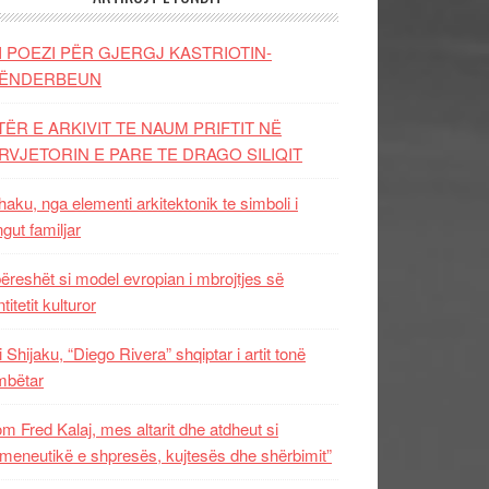
I POEZI PËR GJERGJ KASTRIOTIN-
ËNDERBEUN
TËR E ARKIVIT TE NAUM PRIFTIT NË
RVJETORIN E PARE TE DRAGO SILIQIT
aku, nga elementi arkitektonik te simboli i
ngut familjar
ëreshët si model evropian i mbrojtjes së
titetit kulturor
i Shijaku, “Diego Rivera” shqiptar i artit tonë
mbëtar
m Fred Kalaj, mes altarit dhe atdheut si
meneutikë e shpresës, kujtesës dhe shërbimit”