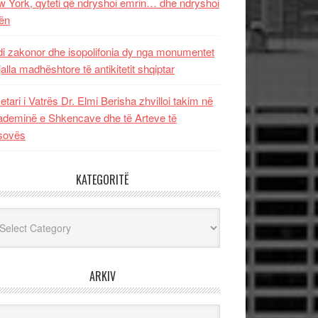
 York, qyteti që ndryshoi emrin… dhe ndryshoi
ën
i zakonor dhe isopolifonia dy nga monumentet
jalla madhështore të antikitetit shqiptar
etari i Vatrës Dr. Elmi Berisha zhvilloi takim në
deminë e Shkencave dhe të Arteve të
sovës
KATEGORITË
egoritë
ARKIV
iv