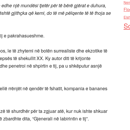
Nen
edhe një mundësi tjetër për të bërë gjërat e duhura,
Flo
htë gjithçka që kemi, do të më pëlqente të të thoja se
Els
So
 tij e pakrahasueshme.
os, le të zhytemi në botën surrealiste dhe ekzotike të
epsës të shekullit XX. Ky autor diti të krijonte
e penetroi në shpirtin e tij, pa u shkëputur asnjë
jellë rrënjët në qendër të fshatit, kompania e bananes
 zë të shurdhër për ta zgjuar atë, kur nuk ishte shkuar
bardhte dita, “Gjenerali në labirintin e tij”.