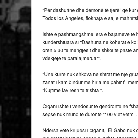
“Për dashurinë dhe demonë të tjerë” që kur 
Todos los Angeles, floknaja e saj e mahnit
Ishte e pashmangshme: era e bajameve të hid
kundërshtuara si “Dashuria në kohërat e kole
orën 5.30 të mëngjesit dhe shkoi të priste an
vdekjeje të paralajmëruar”.
“Unë kurrë nuk shkova në shtrat me një grua
zanat i kam bindur me hir a me pahir t’i merr
“Kujtime laviresh të trishta ”.
Cigani ishte i vendosur të qëndronte në fshat
sepse nuk mund të duronte “100 vjet vetmi”.
Ndërsa vetë krijuesi i ciganit, El Gabo nuk do