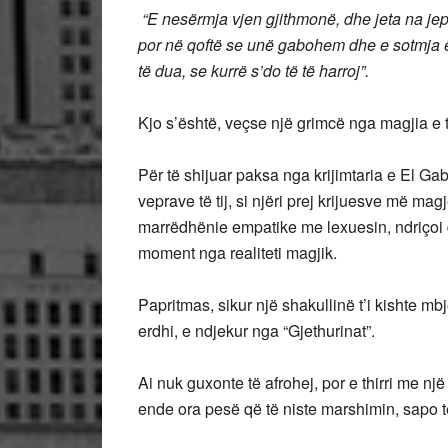
“E nesërmja vjen gjithmonë, dhe jeta na jep 
por në qoftë se unë gabohem dhe e sotmja ës
të dua, se kurrë s’do të të harroj”.
Kjo s’është, veçse një grimcë nga magjia e
Për të shijuar paksa nga krijimtaria e El Gab
veprave të tij, si njëri prej krijuesve më magj
marrëdhënie empatike me lexuesin, ndriçoi dh
moment nga realiteti magjik.
Papritmas, sikur një shakullinë t’i kishte mb
erdhi, e ndjekur nga “Gjethurinat”.
Ai nuk guxonte të afrohej, por e thirri me një
ende ora pesë që të niste marshimin, sapo të z