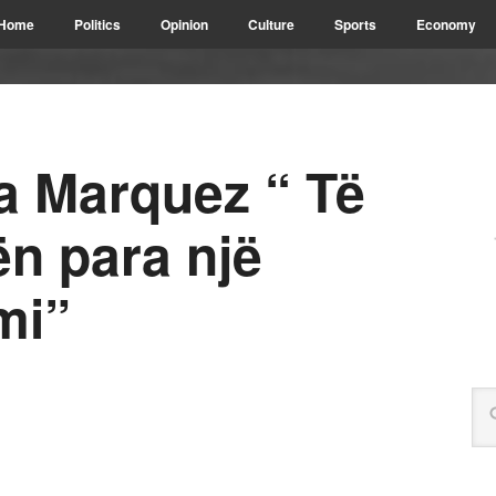
Home
Politics
Opinion
Culture
Sports
Economy
a Marquez “ Të
n para një
mi”