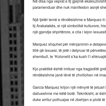
Në disa nga veprat e tij gjejmë ekskluzivisht 
paramenduar dhe nuk manifeston asnjë shenj
Një tjetër temë e rëndësishme e Marquez-it ë
tij Arakatakës, si një simbolikë kulturore, h
një gjendje shpirtërore, e cila i lejon lexues
Marquez shquhet për mënjanimin e detajeve
tillë që lexuesi, të jetë i detyruar të përvetë
shembull, te “Kolonelit s’ka kush t’i shkru
Kjo praktikë është imituar nga tragjeditë gre
rëndësishme janë lënë të zhvillohen në imag
Garcia Marquez krijon një mënyrë të jetuari 
dallueshme me këtë botë. Teknikisht, ai ësht
duke arritur pothuajse në zbehjen e plotë të 