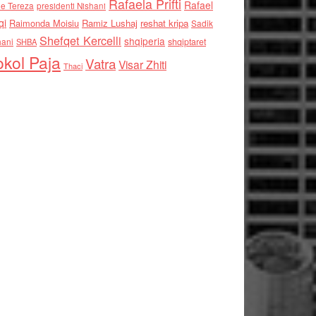
Rafaela Prifti
Rafael
e Tereza
presidenti Nishani
qi
Raimonda Moisiu
Ramiz Lushaj
reshat kripa
Sadik
Shefqet Kercelli
shqiperia
hani
shqiptaret
SHBA
kol Paja
Vatra
Visar Zhiti
Thaci