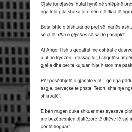
Gjatë fundjavës, hutat hynë në shtëpinë pr
nga letargjia shekullore nën një fllad të ngr
Bota ishte e trishtuar që prej së martës ashtu
së çiltër
dhe
e
gjyshes
së saj të pashpirt”.
At Angel i fshiu qepallat me eshtrat e duarv
u ul në tryezën i rraskapitur, i shqetësuar p
gjallë dhe për të kujtuar “Një histori me pas
Për pesëdhjetë e gjashtë vjet – që nga përfund
asgjë, përveçse të priste. Tetori ishte një ng
shkruajë”.
E bëri rrugën duke shkuar mes tryezave plo
me buzëqeshjen djallëzore të ditëve të saj 
për të treguar”.