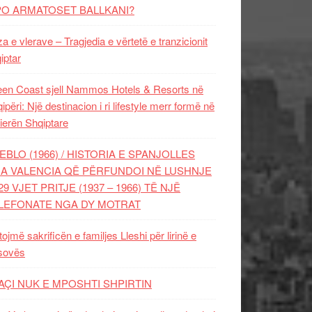
PO ARMATOSET BALLKANI?
za e vlerave – Tragjedia e vërtetë e tranzicionit
iptar
en Coast sjell Nammos Hotels & Resorts në
ipëri: Një destinacion i ri lifestyle merr formë në
ierën Shqiptare
EBLO (1966) / HISTORIA E SPANJOLLES
A VALENCIA QË PËRFUNDOI NË LUSHNJE
29 VJET PRITJE (1937 – 1966) TË NJË
LEFONATE NGA DY MOTRAT
tojmë sakrificën e familjes Lleshi për lirinë e
sovës
AÇI NUK E MPOSHTI SHPIRTIN