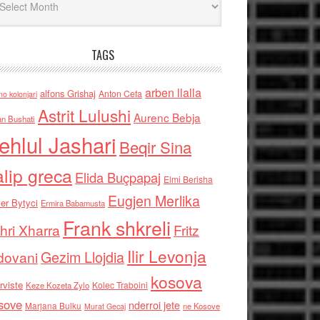
TAGS
arben llalla
alfons Grishaj
Anton Cefa
no kolonjari
Astrit Lulushi
Aurenc Bebja
an Bushati
ehlul Jashari
Beqir Sina
alip greca
Elida Buçpapaj
Elmi Berisha
Eugjen Merlika
er Bytyci
Ermira Babamusta
Frank shkreli
hri Xharra
Fritz
Ilir Levonja
Gezim Llojdia
dovani
kosova
rviste
Kolec Traboini
Keze Kozeta Zylo
sove
nderroi jete
Marjana Bulku
ne Kosove
Murat Gecaj