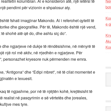
realitetin kolumbian. Ai e konsideron atë, një letërsi të
New
bot
ë pendimi për vizionin e shpalosur aty.
Kod
shtë fshati imagjinar Makondo. Ai i referohet qytetit të
e g
istorike dhe gjeografike. Për të, Makondo është një vend,
it të shohë atë që do, dhe ashtu siç do”.
Kry
Aka
 dhe ngjarjeve në dukje të rëndësishme, në mënyrë të
Ko
sojë një rol më aktiv, në rrjedhën e ngjarjeve. Për
ajë”, personazhet kryesore nuk përmenden me emra.
ke, “Antigona” dhe “Edipi mbret”, në të cilat momentet e
Kat
jinatën e lexuesit.
kaq të ngjashme, por në të njëjtën kohë, krejtësisht të
ë realist në pasqyrimin e së vërtetës dhe joreales,
kufijve mes tyre.
Ark