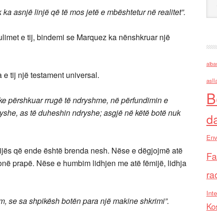
ka asnjë linjë që të mos jetë e mbështetur në realitet”.
limet e tij, bindemi se Marquez ka nënshkruar një
alba
e tij një testament universal.
asll
B
duke përshkuar rrugë të ndryshme, në përfundimin e
yshe, as të duheshin ndryshe; asgjë në këtë botë nuk
d
Env
mijës që ende është brenda nesh. Nëse e dëgjojmë atë
Fa
e tonë prapë. Nëse e humbim lidhjen me atë fëmijë, lidhja
ra
Inte
ëm, se sa shpikësh botën para një makine shkrimi”.
Ko