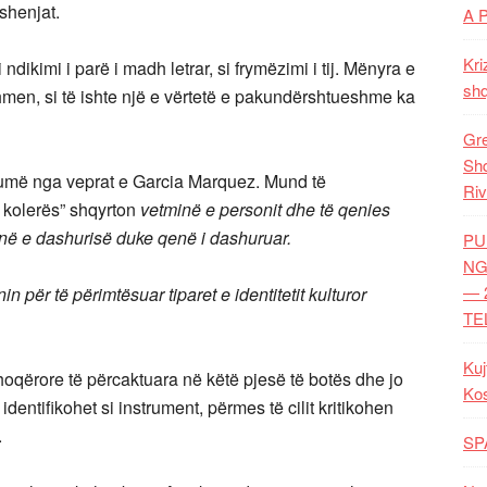
shenjat.
A 
Kri
dikimi i parë i madh letrar, si frymëzimi i tij. Mënyra e
shq
nshmen, si të ishte një e vërtetë e pakundërshtueshme ka
Gre
Shq
më nga veprat e Garcia Marquez. Mund të
Riv
 kolerës” shqyrton
vetminë e personit dhe të qenies
minë e dashurisë duke qenë i dashuruar.
PU
NG
— 
in për të përimtësuar tiparet e identitetit kulturor
TE
Kuj
hoqërore të përcaktuara në këtë pjesë të botës dhe jo
Ko
entifikohet si instrument, përmes të cilit kritikohen
.
SP