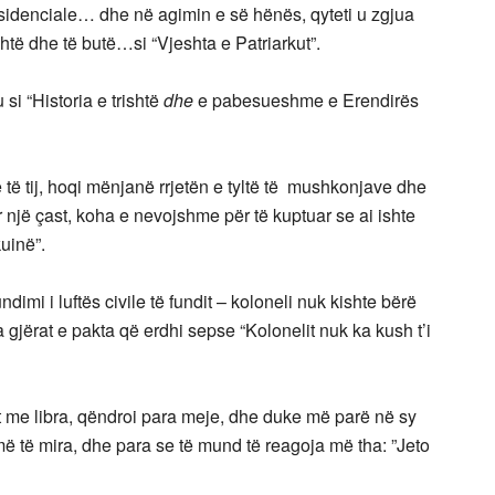
esidenciale… dhe në agimin e së hënës, qyteti u zgjua
ohtë dhe të butë…si “Vjeshta e Patriarkut”.
 si “Historia e trishtë
dhe
e pabesueshme e Erendirës
e të tij, hoqi mënjanë rrjetën e tyltë të mushkonjave dhe
ër një çast, koha e nevojshme për të kuptuar se ai ishte
kuinë”.
imi i luftës civile të fundit – koloneli nuk kishte bërë
a gjërat e pakta që erdhi sepse “Kolonelit nuk ka kush t’i
t me libra, qëndroi para meje, dhe duke më parë në sy
më të mira, dhe para se të mund të reagoja më tha: ”Jeto