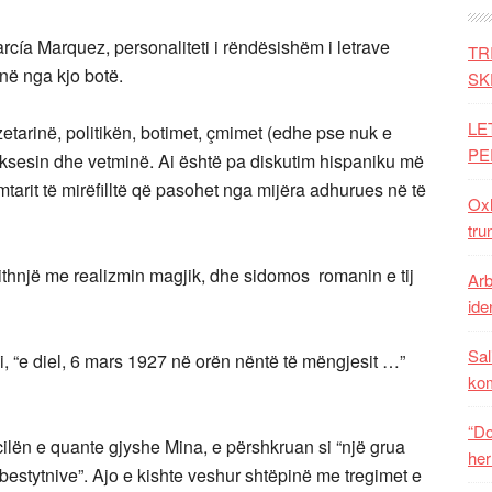
rcía Marquez, personaliteti i rëndësishëm i letrave
TR
në nga kjo botë.
SK
LE
zetarinë, politikën, botimet, çmimet (edhe pse nuk e
PE
uksesin dhe vetminë. Ai është pa diskutim hispaniku më
rimtarit të mirëfilltë që pasohet nga mijëra adhurues në të
Oxh
tru
ithnjë me realizmin magjik, dhe sidomos romanin e tij
Arb
iden
Sal
, “e diel, 6 mars 1927 në orën nëntë të mëngjesit …”
ko
“Do
 cilën e quante gjyshe Mina, e përshkruan si “një grua
her
estytnive”. Ajo e kishte veshur shtëpinë me tregimet e