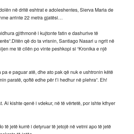
dolën në dritë eshtrat e adoleshentes, Sierva Maria de
shme arrinte 22 metra gjatësi…
hura gjithmonë i kujtonte fatin e dashurive të
rës”.Ditën që do ta vrisnin, Santiago Nasari u ngrit në
ijen me të cilën po vinte peshkopi si “Kronika e një
 pa e paguar atë, dhe ato pak që nuk e ushtronin këtë
nin paratë, qoftë edhe për t’i hedhur në plehra”. Eh!
. Ai kishte qenë i vdekur, në të vërtetë, por ishte kthyer
 të jetë kurrë i detyruar të jetojë në vetmi apo të jetë