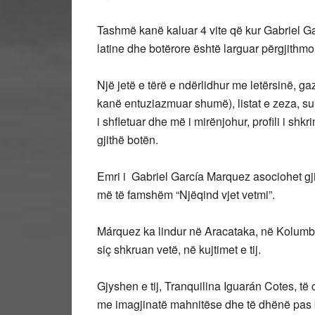
Tashmë kanë kaluar 4 vite që kur Gabriel Ga
latine dhe botërore është larguar përgjithmo
Një jetë e tërë e ndërlidhur me letërsinë, ga
kanë entuziazmuar shumë), listat e zeza, s
i shfletuar dhe më i mirënjohur, profili i shk
gjithë botën.
Emri i Gabriel García Marquez asociohet gj
më të famshëm “Njëqind vjet vetmi”.
Márquez ka lindur në Aracataka, në Kolumbi
siç shkruan vetë, në kujtimet e tij.
Gjyshen e tij, Tranquilina Iguarán Cotes, të
me imagjinatë mahnitëse dhe të dhënë pas b