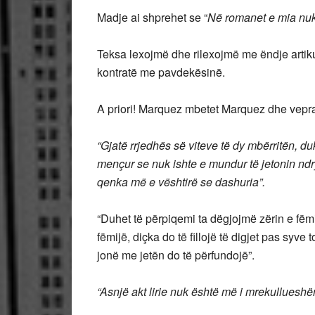
Madje ai shprehet se “
Në romanet e mia nuk 
Teksa lexojmë dhe rilexojmë me ëndje artiku
kontratë me pavdekësinë.
A priori! Marquez mbetet Marquez dhe vepra 
“Gjatë rrjedhës së viteve të dy mbërritën, 
mençur se nuk ishte e mundur të jetonin ndr
qenka më e vështirë se dashuria”.
“Duhet të përpiqemi ta dëgjojmë zërin e fë
fëmijë, diçka do të fillojë të digjet pas syv
jonë me jetën do të përfundojë”.
“Asnjë akt lirie nuk është më i mrekulluesh