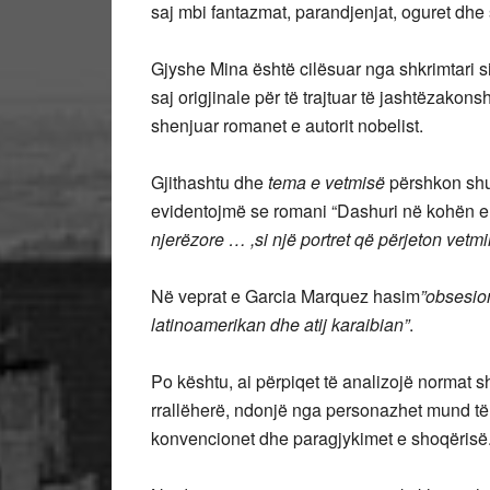
saj mbi fantazmat, parandjenjat, oguret dhe 
Gjyshe Mina është cilësuar nga shkrimtari si n
saj origjinale për të trajtuar të jashtëzako
shenjuar romanet e autorit nobelist.
Gjithashtu dhe
tema e vetmisë
përshkon shu
evidentojmë se romani “Dashuri në kohën e
njerëzore … ,si një portret që përjeton vet
Në veprat e Garcia Marquez hasim
”obsesion
latinoamerikan dhe atij karaibian”
.
Po kështu, ai përpiqet të analizojë normat s
rrallëherë, ndonjë nga personazhet mund të id
konvencionet dhe paragjykimet e shoqërisë