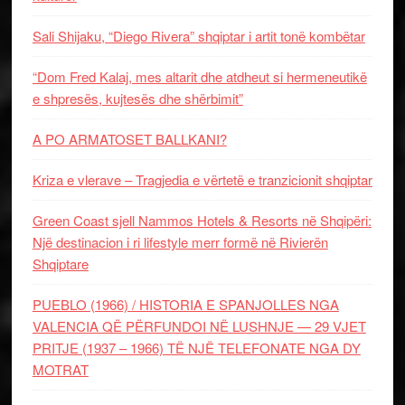
Sali Shijaku, “Diego Rivera” shqiptar i artit tonë kombëtar
“Dom Fred Kalaj, mes altarit dhe atdheut si hermeneutikë
e shpresës, kujtesës dhe shërbimit”
A PO ARMATOSET BALLKANI?
Kriza e vlerave – Tragjedia e vërtetë e tranzicionit shqiptar
Green Coast sjell Nammos Hotels & Resorts në Shqipëri:
Një destinacion i ri lifestyle merr formë në Rivierën
Shqiptare
PUEBLO (1966) / HISTORIA E SPANJOLLES NGA
VALENCIA QË PËRFUNDOI NË LUSHNJE — 29 VJET
PRITJE (1937 – 1966) TË NJË TELEFONATE NGA DY
MOTRAT