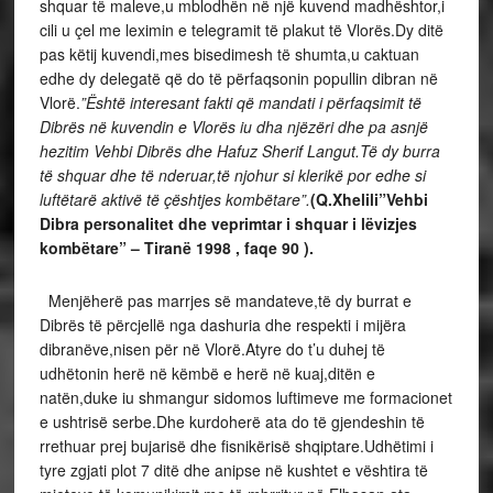
shquar të maleve,u mblodhën në një kuvend madhështor,i
cili u çel me leximin e telegramit të plakut të Vlorës.Dy ditë
pas këtij kuvendi,mes bisedimesh të shumta,u caktuan
edhe dy delegatë që do të përfaqsonin popullin dibran në
Vlorë.
”Është interesant fakti që mandati i përfaqsimit të
Dibrës në kuvendin e Vlorës iu dha njëzëri dhe pa asnjë
hezitim Vehbi Dibrës dhe Hafuz Sherif Langut.Të dy burra
të shquar dhe të nderuar,të njohur si klerikë por edhe si
luftëtarë aktivë të çështjes kombëtare”.
(Q.Xhelili”Vehbi
Dibra personalitet dhe veprimtar i shquar i lëvizjes
kombëtare” – Tiranë 1998 , faqe 90 ).
Menjëherë pas marrjes së mandateve,të dy burrat e
Dibrës të përcjellë nga dashuria dhe respekti i mijëra
dibranëve,nisen për në Vlorë.Atyre do t’u duhej të
udhëtonin herë në këmbë e herë në kuaj,ditën e
natën,duke iu shmangur sidomos luftimeve me formacionet
e ushtrisë serbe.Dhe kurdoherë ata do të gjendeshin të
rrethuar prej bujarisë dhe fisnikërisë shqiptare.Udhëtimi i
tyre zgjati plot 7 ditë dhe anipse në kushtet e vështira të