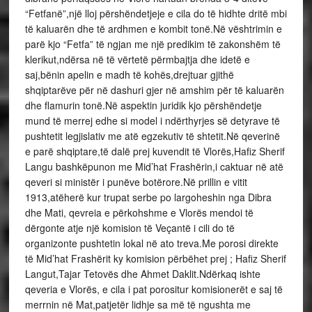
“Fetfanë”,një lloj përshëndetjeje e cila do të hidhte dritë mbi
të kaluarën dhe të ardhmen e kombit tonë.Në vështrimin e
parë kjo “Fetfa” të ngjan me një predikim të zakonshëm të
klerikut,ndërsa në të vërtetë përmbajtja dhe idetë e
saj,bënin apelin e madh të kohës,drejtuar gjithë
shqiptarëve për në dashuri gjer në amshim për të kaluarën
dhe flamurin tonë.Në aspektin juridik kjo përshëndetje
mund të merrej edhe si model i ndërthyrjes së detyrave të
pushtetit legjislativ me atë egzekutiv të shtetit.Në qeverinë
e parë shqiptare,të dalë prej kuvendit të Vlorës,Hafiz Sherif
Langu bashkëpunon me Mid’hat Frashërin,i caktuar në atë
qeveri si ministër i punëve botërore.Në prillin e vitit
1913,atëherë kur trupat serbe po largoheshin nga Dibra
dhe Mati, qevreia e përkohshme e Vlorës mendoi të
dërgonte atje një komision të Veçantë i cili do të
organizonte pushtetin lokal në ato treva.Me porosi direkte
të Mid’hat Frashërit ky komision përbëhet prej ; Hafiz Sherif
Langut,Tajar Tetovës dhe Ahmet Daklit.Ndërkaq ishte
qeveria e Vlorës, e cila i pat porositur komisionerët e saj të
merrnin në Mat,patjetër lidhje sa më të ngushta me