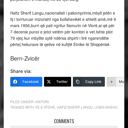
Hafiz Sherif Langu,nacionalisti i pakomprimis,mbyll jetën e
tij i torrturuar mizorisht nga bollshevikët e shtetit amë,më 9
mars 1956,burri që pati ngritur flamurin në Vlorë,ai që për
7 decenie punoi e jetoi vetëm për kombin e vet.Ishte plot
79 vjeç kur mbyllte sytë ndërsa shpirti i lirë ngarendëte
përtej hekurave të qelive në kufijtë Etnike të Shqipërisë.
Bern-Zvicër
Share via:
Facebook
Twitter
Copy Link
More
FILED UNDER:
HISTORI
TAGGED WITH:
FE E ATDHE
,
HAFIZ SHERIF LANGU
,
UGEN SHEHU
COMMENTS