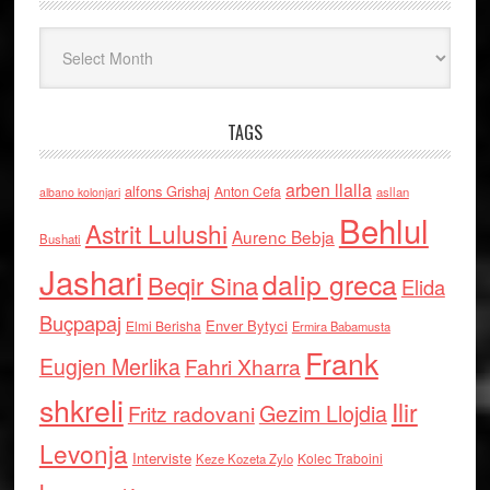
Arkiv
TAGS
arben llalla
alfons Grishaj
Anton Cefa
asllan
albano kolonjari
Behlul
Astrit Lulushi
Aurenc Bebja
Bushati
Jashari
dalip greca
Beqir Sina
Elida
Buçpapaj
Enver Bytyci
Elmi Berisha
Ermira Babamusta
Frank
Eugjen Merlika
Fahri Xharra
shkreli
Ilir
Gezim Llojdia
Fritz radovani
Levonja
Interviste
Kolec Traboini
Keze Kozeta Zylo