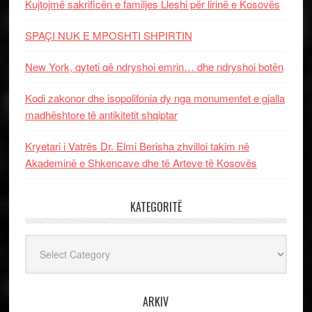
Kujtojmë sakrificën e familjes Lleshi për lirinë e Kosovës
SPAÇI NUK E MPOSHTI SHPIRTIN
New York, qyteti që ndryshoi emrin… dhe ndryshoi botën
Kodi zakonor dhe isopolifonia dy nga monumentet e gjalla
madhështore të antikitetit shqiptar
Kryetari i Vatrës Dr. Elmi Berisha zhvilloi takim në
Akademinë e Shkencave dhe të Arteve të Kosovës
KATEGORITË
Kategoritë
ARKIV