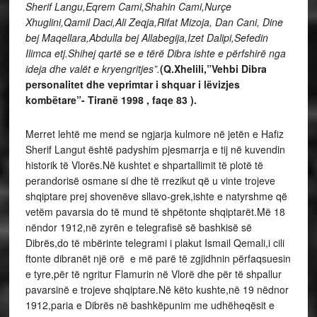
Sherif Langu,Eqrem Cami,Shahin Cami,Nurçe
Xhuglini,Qamil Daci,Ali Zeqja,Rifat Mizoja, Dan Cani, Dine
bej Maqellara,Abdulla bej Allabegija,Izet Dalipi,Sefedin
Ilimca etj.Shihej qartë se e tërë Dibra ishte e përfshirë nga
ideja dhe valët e kryengritjes”.
(Q.Xhelili,”Vehbi Dibra
personalitet dhe veprimtar i shquar i lëvizjes
kombëtare”- Tiranë 1998 , faqe 83 ).
Merret lehtë me mend se ngjarja kulmore në jetën e Hafiz
Sherif Langut është padyshim pjesmarrja e tij në kuvendin
historik të Vlorës.Në kushtet e shpartallimit të plotë të
perandorisë osmane si dhe të rrezikut që u vinte trojeve
shqiptare prej shovenëve sllavo-grek,ishte e natyrshme që
vetëm pavarsia do të mund të shpëtonte shqiptarët.Më 18
nëndor 1912,në zyrën e telegrafisë së bashkisë së
Dibrës,do të mbërinte telegrami i plakut Ismail Qemali,i cili
ftonte dibranët një orë e më parë të zgjidhnin përfaqsuesin
e tyre,për të ngritur Flamurin në Vlorë dhe për të shpallur
pavarsinë e trojeve shqiptare.Në këto kushte,në 19 nëdnor
1912,paria e Dibrës në bashkëpunim me udhëheqësit e