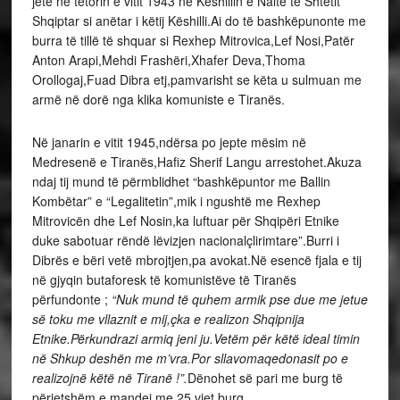
jetë në tetorin e vitit 1943 në Këshillin e Naltë të Shtetit
Shqiptar si anëtar i këtij Këshilli.Ai do të bashkëpunonte me
burra të tillë të shquar si Rexhep Mitrovica,Lef Nosi,Patër
Anton Arapi,Mehdi Frashëri,Xhafer Deva,Thoma
Orollogaj,Fuad Dibra etj,pamvarisht se këta u sulmuan me
armë në dorë nga klika komuniste e Tiranës.
Në janarin e vitit 1945,ndërsa po jepte mësim në
Medresenë e Tiranës,Hafiz Sherif Langu arrestohet.Akuza
ndaj tij mund të përmblidhet “bashkëpuntor me Ballin
Kombëtar” e “Legalitetin”,mik i ngushtë me Rexhep
Mitrovicën dhe Lef Nosin,ka luftuar për Shqipëri Etnike
duke sabotuar rëndë lëvizjen nacionalçlirimtare”.Burri i
Dibrës e bëri vetë mbrojtjen,pa avokat.Në esencë fjala e tij
në gjyqin butaforesk të komunistëve të Tiranës
përfundonte ;
“Nuk mund të quhem armik pse due me jetue
së toku me vllaznit e mij,çka e realizon Shqipnija
Etnike.Përkundrazi armiq jeni ju.Vetëm për këtë ideal timin
në Shkup deshën me m’vra.Por sllavomaqedonasit po e
realizojnë këtë në Tiranë !”.
Dënohet së pari me burg të
përjetshëm e mandej me 25 vjet burg.