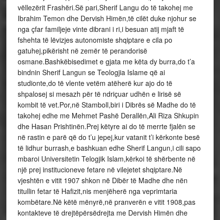
vëllezërit Frashëri.Së pari,Sherif Langu do të takohej me
Ibrahim Temon dhe Dervish Himën,të cilët duke njohur se
nga çfar familjeje vinte dibrani i ri,i besuan atij mjaft të
fshehta të lëvizjes autonomiste shqiptare e cila po
gatuhej,pikërisht në zemër të perandorisë
osmane.Bashkëbisedimet e gjata me këta dy burra,do t’a
bindnin Sherif Langun se Teologjia Islame që ai
studionte,do të vlente vetëm atëherë kur ajo do të
shpalosej si mesazh për të ndriçuar udhën e lirisë së
kombit të vet.Por,në Stamboll,biri i Dibrës së Madhe do të
takohej edhe me Mehmet Pashë Derallën,Ali Riza Shkupin
dhe Hasan Prishtinën.Prej këtyre ai do të merrte fjalën se
në rastin e parë që do t’u jepej,kur vatanit t’i kërkonte besë
të lidhur burrash,e bashkuan edhe Sherif Langun,i cili sapo
mbaroi Universitetin Telogjik Islam,kërkoi të shërbente në
një prej institucioneve fetare në vilejetet shqiptare.Në
vjeshtën e vitit 1907 shkon në Dibër të Madhe dhe nën
titullin fetar të Hafizit,nis menjëherë nga veprimtaria
kombëtare.Në këtë mënyrë,në pranverën e vitit 1908,pas
kontakteve të drejtëpërsëdrejta me Dervish Himën dhe