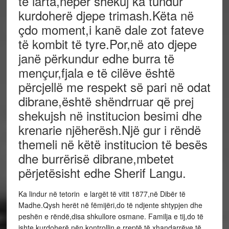
të larta,nëpër shekuj ka tundur
kurdoherë djepe trimash.Këta në
çdo moment,i kanë dale zot fateve
të kombit të tyre.Por,në ato djepe
janë përkundur edhe burra të
mençur,fjala e të cilëve është
përcjellë me respekt së pari në odat
dibrane,është shëndrruar që prej
shekujsh në institucion besimi dhe
krenarie njëherësh.Një gur i rëndë
themeli në këtë institucion të besës
dhe burrërisë dibrane,mbetet
përjetësisht edhe Sherif Langu.
Ka lindur në tetorin e largët të vitit 1877,në Dibër të
Madhe.Qysh herët në fëmijëri,do të ndjente shtypjen dhe
peshën e rëndë,disa shkullore osmane. Familja e tij,do të
ishte kurdoherë nën kontrollin e rreptë të xhandarrëve të