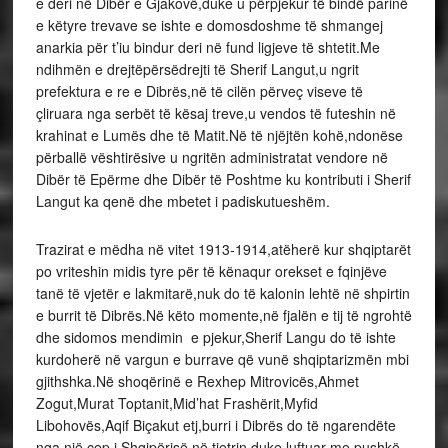
e deri në Dibër e Gjakovë,duke u përpjekur të bindë parinë
e këtyre trevave se ishte e domosdoshme të shmangej
anarkia për t’iu bindur deri në fund ligjeve të shtetit.Me
ndihmën e drejtëpërsëdrejti të Sherif Langut,u ngrit
prefektura e re e Dibrës,në të cilën përveç viseve të
çliruara nga serbët të kësaj treve,u vendos të futeshin në
krahinat e Lumës dhe të Matit.Në të njëjtën kohë,ndonëse
përballë vështirësive u ngritën administratat vendore në
Dibër të Epërme dhe Dibër të Poshtme ku kontributi i Sherif
Langut ka qenë dhe mbetet i padiskutueshëm.
Trazirat e mëdha në vitet 1913-1914,atëherë kur shqiptarët
po vriteshin midis tyre për të kënaqur orekset e fqinjëve
tanë të vjetër e lakmitarë,nuk do të kalonin lehtë në shpirtin
e burrit të Dibrës.Në këto momente,në fjalën e tij të ngrohtë
dhe sidomos mendimin e pjekur,Sherif Langu do të ishte
kurdoherë në vargun e burrave që vunë shqiptarizmën mbi
gjithshka.Në shoqërinë e Rexhep Mitrovicës,Ahmet
Zogut,Murat Toptanit,Mid’hat Frashërit,Myfid
Libohovës,Aqif Biçakut etj,burri i Dibrës do të ngarendëte
nga një cep i Shqipërisë në tjetrin duke luftuar me pushkë