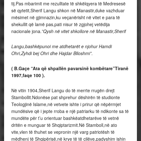
tij.Pas mbarimit me rezulltate të shkëlqyera të Medresesë
së qytetit,Sherif Langu shkon në Manastir,duke vazhduar
mësimet në gjimnazin,ku veçanërisht në vitet e para të
shekullit që lamë pas,pati nisur të zgjohej vetëdija
nacionale jona.
”Qysh në vitet shkollore në Manastir,Sherif
Langu,bashkëpunoi me atdhetarët e njohur Hamdi
Ohri,Zyhdi bej Ohri dhe Hajdar Blloshmi”.
( B.Gaçe “Ata që shpallën pavarsinë kombëtare”Tiranë
1997,faqe 100 ).
Në vitin 1904,Sherif Langu do të merrte rrugën drejt
Stambollit.Ndonëse pat shprehur dëshirën të studionte
Teologjinë Islame,në vetvete ishte i prirur që nëpërmjet
mundësive që i jepte rroba e një patriarku të ndikonte sa të
mundëte për t’u orientuar bashkëatdhetarëve të vetnë
dritën e munguar të Shqiptarizmit.Në Stamboll,në ato
vite,vlen të thuhet se vepronin një varg patriotësh të
mëdhenj të Shqipërisë,në krye të të cilëve,padyshim ishin