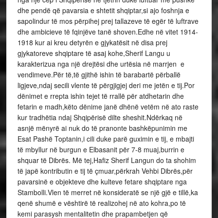
dhe pendë që pavarsia e shtetit shqiptar,si ajo foshnja e
sapolindur të mos përpihej prej tallazeve të egër të luftrave
dhe ambicieve të fqinjëve tanë shoven.Edhe në vitet 1914-
1918 kur ai kreu detyrën e gjykatësit në disa prej
gjykatoreve shqiptare të asaj kohe,Sherif Langu u
karakterizua nga një drejtësi dhe urtësia në marrjen e
vendimeve.Për të,të gjithë ishin të barabartë përballë
ligjeve,ndaj secili vlente të përgjigjej deri me jetën e tij.Por
dënimet e rrepta ishin tejet të rrallë për atdhetarin dhe
fetarin e madh,këto dënime janë dhënë vetëm në ato raste
kur tradhëtia ndaj Shqipërisë dilte sheshit.Ndërkaq në
asnjë mënyrë ai nuk do të pranonte bashkëpunimin me
Esat Pashë Toptanin,i cili duke parë guximin e tij, e mbajti
të mbyllur në burgun e Elbasanit për 7-8 muaj,burrin e
shquar të Dibrës. Më tej,Hafiz Sherif Langun do ta shohim
të japë kontributin e tij të çmuar,përkrah Vehbi Dibrës,për
pavarsinë e objekteve dhe kulteve fetare shqiptare nga
Stambolli.Vlen të merret në konsideratë se një gjë e tillë,ka
qenë shumë e vështirë të realizohej në ato kohra,po të
kemi parasysh mentalitetin dhe prapambetjen që