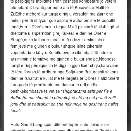
të përpiqej të mblidhte rreth çështjes kombëtare jo vetëm
atdhetarë Dibranë,por edhe ata të Kosovës e Malit të
Zi.Edhe atëherë kur turqit e rinj u vërsulën me zjarr dhe
hekur për të shtypur çdo aspiratë autonomiste të popullit
tonë,burri i Dibrës nuk u frigua.Mjaft pjestarë të klubit që ai
drejtonte u shpërndan ç’rej Kukësi e deri në Ohër e
Strugë,duke krijuar e mbajtur të ndezur arsimimin e
fëmijëve me gjuhën e bukur shqipe.Ishte pikërisht
veprimtaria e këtyre Komiteteve, e cila mbajti të ndezur
arsimimin e fëmijëve me gjuhën e bukur shqipe.Ndonëse
turqit e rinj përpiqeshin të digjnin gjdo libër shqip,karavane
të tëra librash,të ardhura nga Sofja apo Bukureshti,shkonin
deri në fshatrat e kullat më të largëta të Dibrës.Hafiz Sherif
Langu,do të predikonte me dashuri e urti,midis
bashkëkombasve të vet se “
shqiptarizma asht për Fe e
Atdhe.Sa ma shumë ta përqafojmë atë aq më pranë zotit
jemi dhe ai padyshim do t’na ndihmojë në dëshirat e hallet
tona”.
Hafiz Sherif Langu,çdo ditë më tepër ishte i bindur se
përballë verpimeve dhunuese dhe përçarëse të Portës së