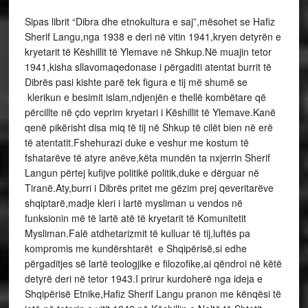
Sipas librit “Dibra dhe etnokultura e saj”,mësohet se Hafiz
Sherif Langu,nga 1938 e deri në vitin 1941,kryen detyrën e
kryetarit të Këshillit të Ylemave në Shkup.Në muajin tetor
1941,kisha sllavomaqedonase i përgaditi atentat burrit të
Dibrës pasi kishte parë tek figura e tij më shumë se
klerikun e besimit islam,ndjenjën e thellë kombëtare që
përcillte në çdo veprim kryetari i Këshillit të Ylemave.Kanë
qenë pikërisht disa miq të tij në Shkup të cilët bien në erë
të atentatit.Fshehurazi duke e veshur me kostum të
fshatarëve të atyre anëve,këta mundën ta nxjerrin Sherif
Langun përtej kufijve politikë politik,duke e dërguar në
Tiranë.Aty,burri i Dibrës pritet me gëzim prej qeveritarëve
shqiptarë,madje kleri i lartë mysliman u vendos në
funksionin më të lartë atë të kryetarit të Komunitetit
Mysliman.Falë atdhetarizmit të kulluar të tij,luftës pa
kompromis me kundërshtarët e Shqipërisë,si edhe
përgaditjes së lartë teologjike e filozofike,ai qëndroi në këtë
detyrë deri në tetor 1943.I prirur kurdoherë nga ideja e
Shqipërisë Etnike,Hafiz Sherif Langu pranon me kënqësi të