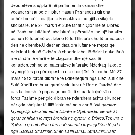
deputetëve shqiptarë në parlamentin osman dhe
veçanërisht iu bë e njohur Hasan Prishtinës,i cili dha
udhëzime për mbajtjen e kontakteve me gjitha vilajetet
shqiptare. Më 24 mars 1912,në fshatin Çidhmë të Dibrës
së Poshtme,luftëtarët shqiptarë u përballën me një batalion
osman të futur në pozicione të fortifikuara dhe të armatosur
deri në dhëmbë.U deshën disa orë luftime të rrepta që
batalioni turk në Çidhën të shpartallohej tërësisht,duke lënë
me qindra të vrarë e të plagosur dhe një sasi të
konsiderueshme të materialeve luftarake.Ndërkaq flakët e
kryengritjes po përhapeshin me shpejtësi të madhe.Më 27
mars 1912 forcat dibrane të udhëhequra nga Elez Isufi dhe
Sufë Xhelili rrethuan garnizonin turk në Reç e Dardhë dhe
pas luftimesh të papara,mundën ti shpartallojnë këto
forca.Tashmë për çdo dibran të ndershëm,ashtu sikundër
për çdo shqiptar të tillë,ishte më se e qartë.
”Në qershor
kryengritja përfshiu edhe Dibrën e Sipërme,kurse më 21
qershor filluan lëvizjet brenda në qytetin e Dibrës.Tek ura e
Spiles u grumbulluan forca të shumta kryengritëse,të prira
nga Sadulla Strazimiri,Sheh Latifi,Ismail Strazimiri,Hafiz