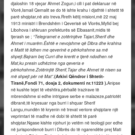
djaloshin 18 vjeçar Ahmet Zogun,i cili i pat deklaruar në
Vlorë,Ismail Qemalit se do të ishte krahu i djathtë i shtetit të
parë shqiptar,në ato treva.Rreth këtij misioni,më 22 maj
1913 ministri i Brendshëm i Qeverisë së Vlorës,Myfid bej
Libohova i shkruan prefekturës së Elbasanit,midis të
tjerash se ;
“Telegramet e zotërinjëve Tajari,Sherif dhe
Ahmet i muarëm.Është e nevojshme që Dibra dhe krahina
e Matit të lidhen me qeverinë e përkohshme sa më
shpejt.Bajram bej Curri dhe krerët e tjerë ndodhen në
Mat,ku presin udhëzime nga qeveria e
përkohshme.Zotërinjtë Sherif,Tajar dhe Ahmet të nisen sa
më shpejt për në Mat”.
(Arkivi Qëndror i Shtetit-
Tiranë,Fondi 71, dosja 2, dokumenti nr.11223 ).
Anipse
në kushte tejet të vështira,përballë trazirave të
mbrendshme si edhe intrigave serbe e malazeze,patriotët
dibranë,të kryesuar nga burri i shquar Sherif
Langu,mundën të kryenin në trevat veriore shqiptare një
veprimtari të madhe në dobi të shtetit të parë
shqiptar.Ngase kishte njohuri jo vetëm në teologji por edhe
në jurispondencë burri i Dibrës do të ngarendëte prej Mati