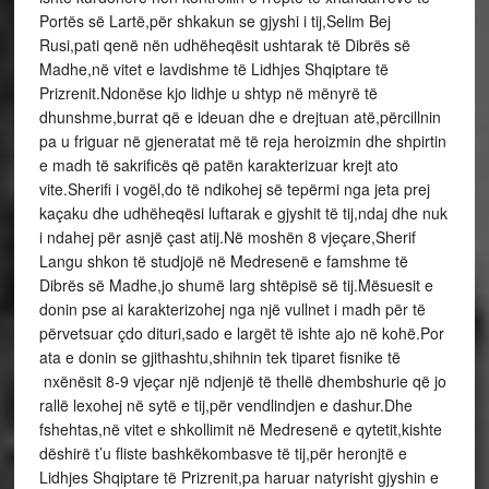
Portës së Lartë,për shkakun se gjyshi i tij,Selim Bej
Rusi,pati qenë nën udhëheqësit ushtarak të Dibrës së
Madhe,në vitet e lavdishme të Lidhjes Shqiptare të
Prizrenit.Ndonëse kjo lidhje u shtyp në mënyrë të
dhunshme,burrat që e ideuan dhe e drejtuan atë,përcillnin
pa u friguar në gjeneratat më të reja heroizmin dhe shpirtin
e madh të sakrificës që patën karakterizuar krejt ato
vite.Sherifi i vogël,do të ndikohej së tepërmi nga jeta prej
kaçaku dhe udhëheqësi luftarak e gjyshit të tij,ndaj dhe nuk
i ndahej për asnjë çast atij.Në moshën 8 vjeçare,Sherif
Langu shkon të studjojë në Medresenë e famshme të
Dibrës së Madhe,jo shumë larg shtëpisë së tij.Mësuesit e
donin pse ai karakterizohej nga një vullnet i madh për të
përvetsuar çdo dituri,sado e largët të ishte ajo në kohë.Por
ata e donin se gjithashtu,shihnin tek tiparet fisnike të
nxënësit 8-9 vjeçar një ndjenjë të thellë dhembshurie që jo
rallë lexohej në sytë e tij,për vendlindjen e dashur.Dhe
fshehtas,në vitet e shkollimit në Medresenë e qytetit,kishte
dëshirë t’u fliste bashkëkombasve të tij,për heronjtë e
Lidhjes Shqiptare të Prizrenit,pa haruar natyrisht gjyshin e