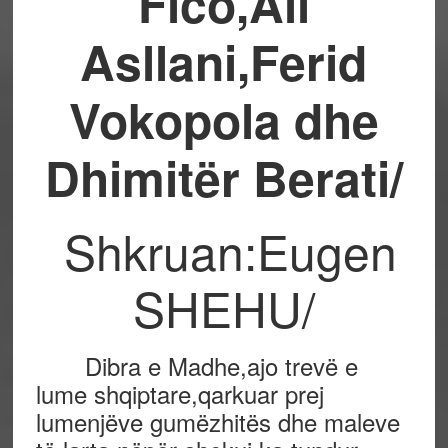
Fico,Ali
Asllani,Ferid
Vokopola dhe
Dhimitër Berati/
Shkruan:Eugen
SHEHU/
Dibra e Madhe,ajo trevë e
lume shqiptare,qarkuar prej
lumenjëve gumëzhitës dhe maleve