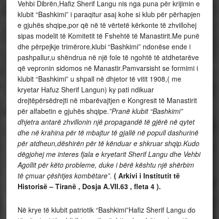
Vehbi Dibrën,Hafiz Sherif Langu nis nga puna për krijimin e
klubit “Bashkimi” i paraqitur asaj kohe si klub për përhapjen
e gjuhës shqipe,por që në të vërtetë kërkonte të zhvillohej
sipas modelit të Komitetit të Fshehtë të Manastirit.Me punë
dhe përpejkje trimërore,klubi “Bashkimi” ndonëse ende i
pashpallur,u shëndrua në një fole të ngohtë të atdhetarëve
që vepronin sidomos në Manastir.Pamvarsisht se formimi i
klubit “Bashkimi” u shpall në dhjetor të vitit 1908,( me
kryetar Hafuz Sherif Langun) ky pati ndikuar
drejtëpërsëdrejti në mbarëvajtjen e Kongresit të Manastirit
për alfabetin e gjuhës shqipe.
”Pranë klubit “Bashkimi”
dhjetra antarë zhvillonin një propagandë të gjërë në qytet
dhe në krahina për të mbajtur të gjallë në popull dashurinë
për atdheun,dëshirën për të kënduar e shkruar shqip.Kudo
dëgjohej me interes fjala e kryetarit Sherif Langu dhe Vehbi
Agollit për këto probleme, duke i bërë kështu një shërbim
të çmuar çështjes kombëtare”.
( Arkivi i Institutit të
Historisë – Tiranë , Dosja A.VII.63 , fleta 4 ).
Në krye të klubit patriotik “Bashkimi”Hafiz Sherif Langu do