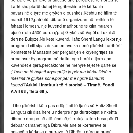
Lartë shqiptarët duhej të ngriheshin e të kërkonin
pavarsinë e tyre me grykën e pushkës.Kështu në fillim të
marsit 1912,patriotët dibranë organizuan në rrethina të
fshatit Homesh, një kuvend madhor,në të cilin muarën
pjesë rreth 4500 burra ç’prej Grykës së Vogël e Luznisë
deri në Bulqizë.Në këtë kuvend,Hafiz Sherif Langu lexoi një
program i cili sipas dokumentave ka qenë pikërisht urdhëri i
Komitetit të Manastirit për përgaditjen e kryengritjes së
armatosur.Ky program në dallim nga herët e tjera apo
kuvendet e tjera,përcaktonte në mënyrë tejet të qartë se
;”
Tash do të bajmë kryengritje jo për me kërku lirinë e
mësimit të gjuhës sonë,por për me ngritë flamurin
kuqezi”
(Arkivi i Institutit të Historisë – Tiranë. Fondi
A.VII 63 , fleta 69 ).
Dhe pikërisht këtu pas ndëgjimit të fjalës së Hafiz Sherif
Langut,i cili disa herë u ndërpre nga durtrokitjet e nxehta
dibrane dhe po në atë lëndinë,si rrufeja u lidh besa për t’i
dëbuar osmanët nga Dibra.Me anë të korrierëve të
posaçëm,kërkesa e burrave të Dibrës u dërgua pranë