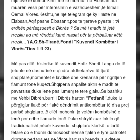
mjeteve të komunikimit me të mbrritur në Elbasan ata
muarën vesh për interesimin e vazhdueshëm,të Ismail
Qemal Vlorës.Kështu,në një telegram që ky i niste në
Elabsan,Aqif pashë Elbasanit,pos të tjerave pyeste ;
“A
erdhën përfaqsuesit e Dibrës ? Sa më i madh të jetë
rreziku aq më rëndësi kanë masat për ta përballuar këtë
rrezik…”
(A.Q.Sh-Tiranë.Fondi “Kuvendi Kombëtar i
Vlorës”Dos.1.fl.23)
Më pas ditët historike të kuvendit,Hafiz Sherif Langu do të
jetonte në dashurinë e qindra atdhetarëve të tjerë
shqiptarë,momentet e lavdisë dhe krenarisë për ngritjen e
flamurit tonë kuqezi.Shqipëria shpallte aktin e madh të
pavarsisë duke lënë pas lumenj të tërë gjaku.Së bashku
me Vehbi Dibrën,burri i Dibrës harton
“Fetfanë”,
duke iu
përgjigjur flakë për flakë qëndrimit antikombëtar të disa prej
parisë shqiptare,të cilët mohonin jo vetëm kombësinë e
fenë por edhe flamurin tonë.Duke shfrytëzuar faktin që
tradicionalisht,nëpër kuvendet shqiptare klerikët e lartë
fetarë do e thonin domosdoshmërisë fjalën e tyre,patriotët
dibranë përfaqsues në Vlorë hartuan brenda 3-4 ditëve