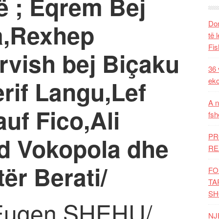
ë ; Eqrem Bej
a,Rexhep
Dom
të 
Fis
rvish bej Biçaku
36 
erif Langu,Lef
eko
A n
uf Fico,Ali
fsh
PR
id Vokopola dhe
RE
ër Berati/
FO
TA
SH
Eugen SHEHU/
NJ