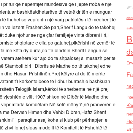
 i prirur që nëpërmjet mundësive që i jepte rroba e një
 orientuar bashkëatdhetarëve të vetnë dritën e munguar
alba
n të thuhet se vepronin një varg patriotësh të mëdhenj të
in vëllezërit Frashëri.Së pari,Sherif Langu do të takohej
asll
duke njohur se nga çfar familjeje vinte dibrani i ri,i
B
nomiste shqiptare e cila po gatuhej,pikërisht në zemër të
d
a me këta dy burra,do t’a bindnin Sherif Langun se
e vetëm atëherë kur ajo do të shpalosej si mesazh për të
Env
,në Stamboll,biri i Dibrës së Madhe do të takohej edhe
dhe Hasan Prishtinën.Prej këtyre ai do të merrte
Fa
r vatanit t’i kërkonte besë të lidhur burrash,e bashkuan
ra
sitetin Telogjik Islam,kërkoi të shërbente në një prej
.Në vjeshtën e vitit 1907 shkon në Dibër të Madhe dhe
Inte
 nga veprimtaria kombëtare.Në këtë mënyrë,në pranverën e
Ko
jta me Dervish Himën dhe Vehbi Dibrën,Hafiz Sherif
Nen
shkimi” i paraqitur asaj kohe si klub për përhapjen e
Flo
ë zhvillohej sipas modelit të Komitetit të Fshehtë të
Els