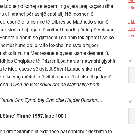
Gr
vogël,do të ndikohej së tepërmi nga jeta prej kaçaku dhe
sfi
 nuk i ndahej për asnjë çast atij.Në moshën 8
Fja
 Medresenë e famshme të Dibrës së Madhe,jo shumë
lek
karakterizohej nga një vullnet i madh për të përvetsuar
kom
Por ata e donin se gjithashtu,shihnin tek tiparet fisnike
dhembshurie që jo rallë lexohej në sytë e tij,për
 shkollimit në Medresenë e qytetit,kishte dëshirë t’u
idhjes Shqiptare të Prizrenit,pa haruar natyrisht gjyshin
ra të Medresesë së qytetit,Sherif Langu shkon në
Kat
,ku veçanërisht në vitet e para të shekullit që lamë
jona.
”Qysh në vitet shkollore në Manastir,Sherif
amdi Ohri,Zyhdi bej Ohri dhe Hajdar Blloshmi”.
Ark
ëtare”Tiranë 1997,faqe 100 ).
gën drejt Stambollit.Ndonëse pat shprehur dëshirën të