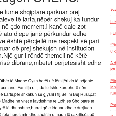
lume shqiptare,qarkuar prej
𝐕𝐞
eve të larta,nëpër shekuj ka tundur
Lek
 në çdo moment,i kanë dale zot
në ato djepe janë përkundur edhe
FE
ëve është përcjellë me respekt së pari
“Pi
uar që prej shekujsh në institucion
Glo
.Një gur i rëndë themeli në këtë
ërisë dibrane,mbetet përjetësisht edhe
A d
jet
ë Dibër të Madhe.Qysh herët në fëmijëri,do të ndjente
Për
Mba
osmane. Familja e tij,do të ishte kurdoherë nën
Kul
së Lartë,për shkakun se gjyshi i tij,Selim Bej Rusi,pati
 Madhe,në vitet e lavdishme të Lidhjes Shqiptare të
Pse
nyrë të dhunshme,burrat që e ideuan dhe e drejtuan
të reja heroizmin dhe shpirtin e madh të sakrificës që