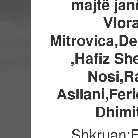
majtë jan
Vlor
Mitrovica,De
,Hafiz Sh
Nosi,Ra
Asllani,Fer
Dhimit
Shkruan: