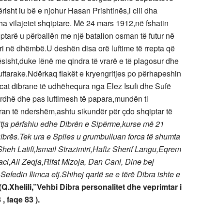
sht iu bë e njohur Hasan Prishtinës,i cili dha
a vilajetet shqiptare. Më 24 mars 1912,në fshatin
ptarë u përballën me një batalion osman të futur në
eri në dhëmbë.U deshën disa orë luftime të rrepta që
rësisht,duke lënë me qindra të vrarë e të plagosur dhe
uftarake.Ndërkaq flakët e kryengritjes po përhapeshin
at dibrane të udhëhequra nga Elez Isufi dhe Sufë
ardhë dhe pas luftimesh të papara,mundën ti
ran të ndershëm,ashtu sikundër për çdo shqiptar të
itja përfshiu edhe Dibrën e Sipërme,kurse më 21
 Dibrës.Tek ura e Spiles u grumbulluan forca të shumta
,Sheh Latifi,Ismail Strazimiri,Hafiz Sherif Langu,Eqrem
i,Ali Zeqja,Rifat Mizoja, Dan Cani, Dine bej
Sefedin Ilimca etj.Shihej qartë se e tërë Dibra ishte e
(Q.Xhelili,”Vehbi Dibra personalitet dhe veprimtar i
, faqe 83 ).