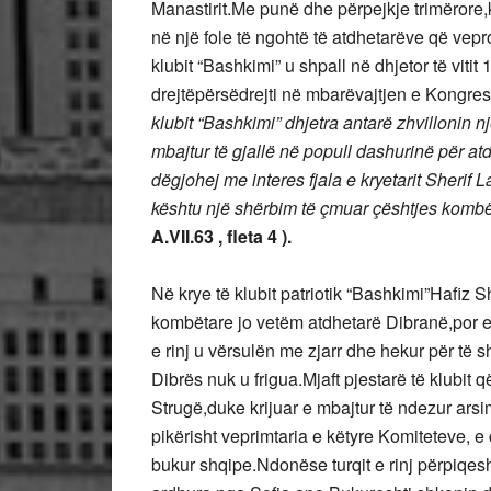
Manastirit.Me punë dhe përpejkje trimërore
në një fole të ngohtë të atdhetarëve që vep
klubit “Bashkimi” u shpall në dhjetor të viti
drejtëpërsëdrejti në mbarëvajtjen e Kongresi
klubit “Bashkimi” dhjetra antarë zhvillonin 
mbajtur të gjallë në popull dashurinë për a
dëgjohej me interes fjala e kryetarit Sherif
kështu një shërbim të çmuar çështjes kombë
A.VII.63 , fleta 4 ).
Në krye të klubit patriotik “Bashkimi”Hafiz S
kombëtare jo vetëm atdhetarë Dibranë,por ed
e rinj u vërsulën me zjarr dhe hekur për të s
Dibrës nuk u frigua.Mjaft pjestarë të klubit 
Strugë,duke krijuar e mbajtur të ndezur ars
pikërisht veprimtaria e këtyre Komiteteve, e
bukur shqipe.Ndonëse turqit e rinj përpiqeshi