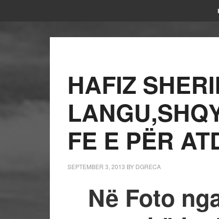
HAFIZ SHERI
LANGU,SHQY
FE E PËR AT
SEPTEMBER 3, 2013
BY
DGRECA
Në Foto nga