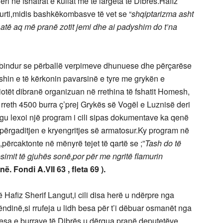
i në fshatrat e kullat më të largëta të Dibrës.Hafiz
urti,midis bashkëkombasve të vet se “
shqiptarizma asht
të aq më pranë zotit jemi dhe ai padyshim do t’na
 i bindur se përballë verpimeve dhunuese dhe përçarëse
eshin e të kërkonin pavarsinë e tyre me grykën e
iotët dibranë organizuan në rrethina të fshatit Homesh,
rreth 4500 burra ç’prej Grykës së Vogël e Luznisë deri
gu lexoi një program i cili sipas dokumentave ka qenë
ër përgaditjen e kryengritjes së armatosur.Ky program në
,përcaktonte në mënyrë tejet të qartë se ;”
Tash do të
ësimit të gjuhës sonë,por për me ngritë flamurin
anë. Fondi A.VII 63 , fleta 69 ).
ë Hafiz Sherif Langut,i cili disa herë u ndërpre nga
ëndinë,si rrufeja u lidh besa për t’i dëbuar osmanët nga
esa e burrave të Dibrës u dërgua pranë deputetëve