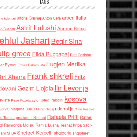
TAGS
arben llalla
alfons Grishaj
Anton Cefa
no kolonjari
Astrit Lulushi
Aurenc Bebja
an Bushati
ehlul Jashari
Beqir Sina
alip greca
Elida Buçpapaj
Elmi Berisha
Eugjen Merlika
er Bytyci
Ermira Babamusta
Frank shkreli
hri Xharra
Fritz
Ilir Levonja
Gezim Llojdia
dovani
kosova
rviste
Kolec Traboini
Keze Kozeta Zylo
sove
nderroi jete
Marjana Bulku
ne Kosove
Murat Gecaj
Rafaela Prifti
Rafael
e Tereza
presidenti Nishani
qi
Raimonda Moisiu
Ramiz Lushaj
reshat kripa
Sadik
Shefqet Kercelli
shqiperia
hani
shqiptaret
SHBA