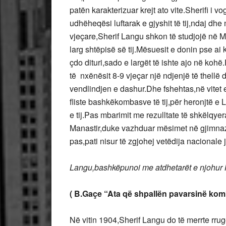
patën karakterizuar krejt ato vite.Sherifi i 
udhëheqësi luftarak e gjyshit të tij,ndaj dhe
vjeçare,Sherif Langu shkon të studjojë në
larg shtëpisë së tij.Mësuesit e donin pse ai 
çdo dituri,sado e largët të ishte ajo në kohë.
të nxënësit 8-9 vjeçar një ndjenjë të thellë 
vendlindjen e dashur.Dhe fshehtas,në vitet e
fliste bashkëkombasve të tij,për heronjtë e L
e tij.Pas mbarimit me rezulltate të shkëlqye
Manastir,duke vazhduar mësimet në gjimnazin
pas,pati nisur të zgjohej vetëdija nacionale 
Langu,bashkëpunoi me atdhetarët e njohur H
( B.Gaçe “Ata që shpallën pavarsinë komb
Në vitin 1904,Sherif Langu do të merrte rru