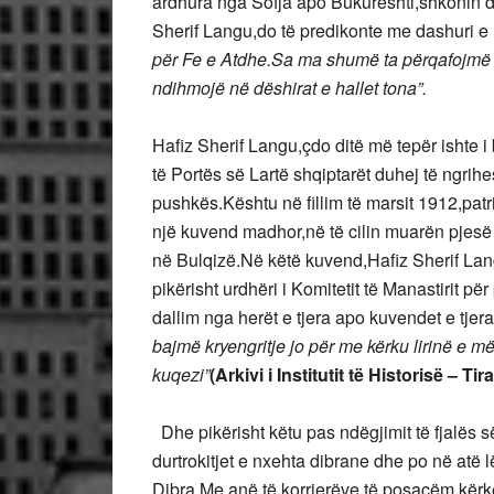
ardhura nga Sofja apo Bukureshti,shkonin der
Sherif Langu,do të predikonte me dashuri e 
për Fe e Atdhe.Sa ma shumë ta përqafojmë a
ndihmojë në dëshirat e hallet tona”.
Hafiz Sherif Langu,çdo ditë më tepër ishte
të Portës së Lartë shqiptarët duhej të ngrih
pushkës.Kështu në fillim të marsit 1912,patr
një kuvend madhor,në të cilin muarën pjesë 
në Bulqizë.Në këtë kuvend,Hafiz Sherif Lan
pikërisht urdhëri i Komitetit të Manastirit p
dallim nga herët e tjera apo kuvendet e tjera
bajmë kryengritje jo për me kërku lirinë e m
kuqezi”
(Arkivi i Institutit të Historisë – Tir
Dhe pikërisht këtu pas ndëgjimit të fjalës s
durtrokitjet e nxehta dibrane dhe po në atë l
Dibra.Me anë të korrierëve të posaçëm,kërk