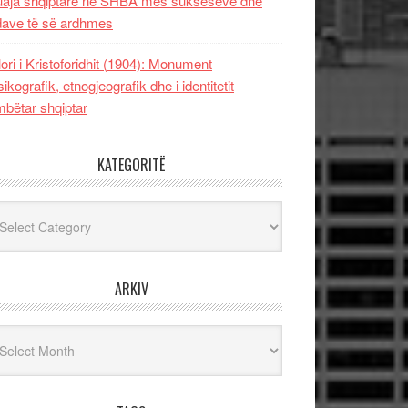
uaja shqiptare në SHBA mes sukseseve dhe
dave të së ardhmes
lori i Kristoforidhit (1904): Monument
sikografik, etnogjeografik dhe i identitetit
bëtar shqiptar
KATEGORITË
egoritë
ARKIV
iv