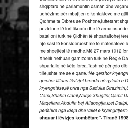
shqiptarë në parlamentin osman dhe veçanëri
udhëzime për mbajtjen e kontakteve me gjith
Çidhmë të Dibrës së Poshtme,luftëtarët shqi
pozicione të fortifikuara dhe të armatosur d
batalioni turk në Çidhën të shpartallohej të
një sasi të konsiderueshme të materialeve l
me shpejtësi të madhe.Më 27 mars 1912 forc
Xhelili rrethuan garnizonin turk në Reç e D
shpartallojnë këto forca.Tashmë për çdo dib
tillë,ishte më se e qartë.
”Në qershor kryengr
qershor filluan lëvizjet brenda në qytetin e
kryengritëse,të prira nga Sadulla Strazimiri
Cami,Shahin Cami,Nurçe Xhuglini,Qamil Dac
Maqellara,Abdulla bej Allabegija,Izet Dalipi,
përfshirë nga ideja dhe valët e kryengritjes”.
shquar i lëvizjes kombëtare”- Tiranë 1998 