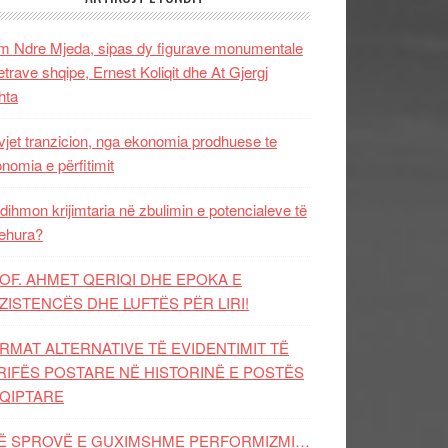
 Ndre Mjeda, sipas dy figurave monumentale
letrave shqipe, Ernest Koliqit dhe At Gjergj
hta
vjet tranzicion, nga ekonomia prodhuese te
nomia e përfitimit
dihmon krijimtaria në zbulimin e potencialeve të
ehura?
OF. AHMET QERIQI DHE EPOKA E
ZISTENCЁS DHE LUFTЁS PЁR LIRI!
RMAT ALTERNATIVE TË EVIDENTIMIT TË
RIFËS POSTARE NË HISTORINË E POSTËS
QIPTARE
Ë SPROVË E GUXIMSHME PERFORMIZMI…