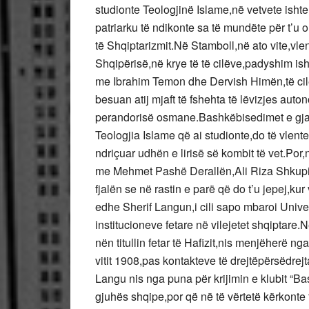
studionte Teologjinë Islame,në vetvete ishte
patriarku të ndikonte sa të mundëte për t’u
të Shqiptarizmit.Në Stamboll,në ato vite,vle
Shqipërisë,në krye të të cilëve,padyshim ish
me Ibrahim Temon dhe Dervish Himën,të cilët 
besuan atij mjaft të fshehta të lëvizjes auto
perandorisë osmane.Bashkëbisedimet e gjat
Teologjia Islame që ai studionte,do të vlent
ndriçuar udhën e lirisë së kombit të vet.Por
me Mehmet Pashë Derallën,Ali Riza Shkupin 
fjalën se në rastin e parë që do t’u jepej,ku
edhe Sherif Langun,i cili sapo mbaroi Univer
institucioneve fetare në vilejetet shqiptare
nën titullin fetar të Hafizit,nis menjëherë
vitit 1908,pas kontakteve të drejtëpërsëdre
Langu nis nga puna për krijimin e klubit “Ba
gjuhës shqipe,por që në të vërtetë kërkonte t