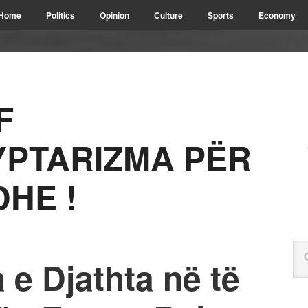
Home
Politics
Opinion
Culture
Sports
Economy
F
PTARIZMA PËR
DHE !
 e Djathta në të