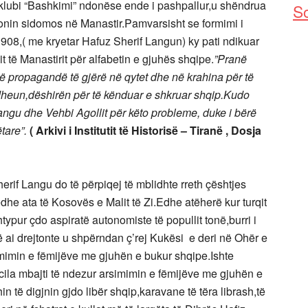
,klubi “Bashkimi” ndonëse ende i pashpallur,u shëndrua
So
ronin sidomos në Manastir.Pamvarsisht se formimi i
t 1908,( me kryetar Hafuz Sherif Langun) ky pati ndikuar
t të Manastirit për alfabetin e gjuhës shqipe.
”Pranë
një propagandë të gjërë në qytet dhe në krahina për të
tdheun,dëshirën për të kënduar e shkruar shqip.Kudo
 Langu dhe Vehbi Agollit për këto probleme, duke i bërë
tare”.
( Arkivi i Institutit të Historisë – Tiranë , Dosja
herif Langu do të përpiqej të mblidhte rreth çështjes
he ata të Kosovës e Malit të Zi.Edhe atëherë kur turqit
htypur çdo aspiratë autonomiste të popullit tonë,burri i
që ai drejtonte u shpërndan ç’rej Kukësi e deri në Ohër e
imimin e fëmijëve me gjuhën e bukur shqipe.Ishte
 cila mbajti të ndezur arsimimin e fëmijëve me gjuhën e
n të digjnin gjdo libër shqip,karavane të tëra librash,të