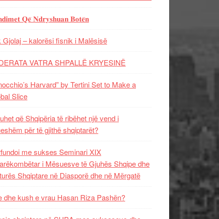
𝐝𝐢𝐦𝐞𝐭 𝐐𝐞̈ 𝐍𝐝𝐫𝐲𝐬𝐡𝐮𝐚𝐧 𝐁𝐨𝐭𝐞̈𝐧
 Gjolaj – kalorësi fisnik i Malësisë
DERATA VATRA SHPALLË KRYESINË
nocchio’s Harvard” by Tertini Set to Make a
bal Slice
uhet që Shqipëria të ribëhet një vend i
ueshëm për të gjithë shqiptarët?
fundoi me sukses Seminari XIX
rëkombëtar i Mësuesve të Gjuhës Shqipe dhe
turës Shqiptare në Diasporë dhe në Mërgatë
 dhe kush e vrau Hasan Riza Pashën?