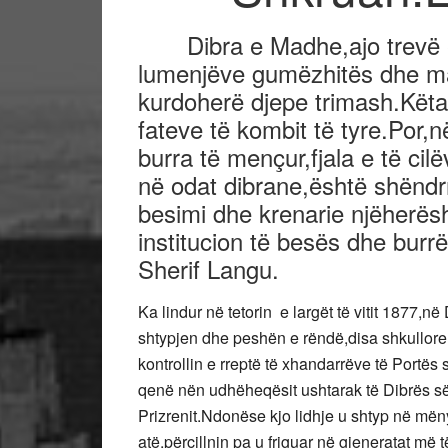
Dibra e Madhe,ajo trevë e 
lumenjëve gumëzhitës dhe mal
kurdoherë djepe trimash.Këta
fateve të kombit të tyre.Por,
burra të mençur,fjala e të cil
në odat dibrane,është shëndrr
besimi dhe krenarie njëherësh
institucion të besës dhe burr
Sherif Langu.
Ka lindur në tetorin e largët të vitit 1877,n
shtypjen dhe peshën e rëndë,disa shkullore 
kontrollin e rreptë të xhandarrëve të Portës 
qenë nën udhëheqësit ushtarak të Dibrës së
Prizrenit.Ndonëse kjo lidhje u shtyp në më
atë,përcillnin pa u friguar në gjeneratat më 