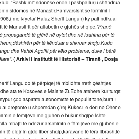
,klubi “Bashkimi” ndonëse ende i pashpallur,u shëndrua
ronin sidomos në Manastir.Pamvarsisht se formimi i
t 1908,( me kryetar Hafuz Sherif Langun) ky pati ndikuar
t të Manastirit për alfabetin e gjuhës shqipe.
”Pranë
një propagandë të gjërë në qytet dhe në krahina për të
tdheun,dëshirën për të kënduar e shkruar shqip.Kudo
 Langu dhe Vehbi Agollit për këto probleme, duke i bërë
tare”.
( Arkivi i Institutit të Historisë – Tiranë , Dosja
herif Langu do të përpiqej të mblidhte rreth çështjes
he ata të Kosovës e Malit të Zi.Edhe atëherë kur turqit
htypur çdo aspiratë autonomiste të popullit tonë,burri i
që ai drejtonte u shpërndan ç’rej Kukësi e deri në Ohër e
imimin e fëmijëve me gjuhën e bukur shqipe.Ishte
 cila mbajti të ndezur arsimimin e fëmijëve me gjuhën e
n të digjnin gjdo libër shqip,karavane të tëra librash,të