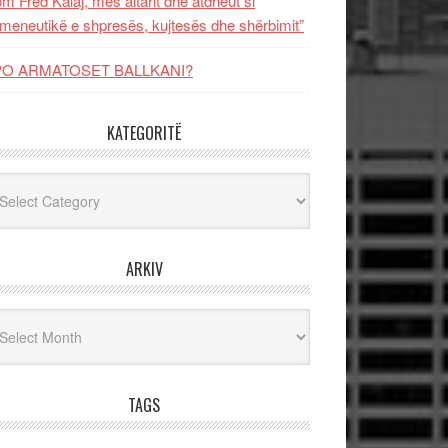
m Fred Kalaj, mes altarit dhe atdheut si
meneutikë e shpresës, kujtesës dhe shërbimit”
PO ARMATOSET BALLKANI?
KATEGORITË
egoritë
ARKIV
iv
TAGS