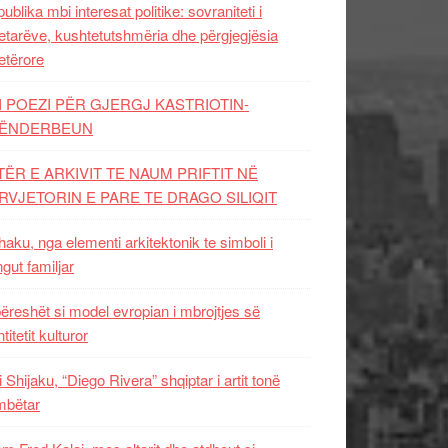
ublika mbi interesat politike: sovraniteti i
etarëve, kushtetutshmëria dhe përgjegjësia
etërore
I POEZI PËR GJERGJ KASTRIOTIN-
ËNDERBEUN
TËR E ARKIVIT TE NAUM PRIFTIT NË
RVJETORIN E PARE TE DRAGO SILIQIT
aku, nga elementi arkitektonik te simboli i
ngut familjar
ëreshët si model evropian i mbrojtjes së
titetit kulturor
i Shijaku, “Diego Rivera” shqiptar i artit tonë
mbëtar