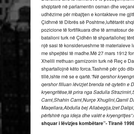
shqiptarë në parlamentin osman dhe veçanëri
udhëzime për mbajtjen e kontakteve me gjith
Çidhmë të Dibrës së Poshtme,luftëtarët shqi
pozicione të fortifikuara dhe të armatosur d
batalioni turk në Çidhën të shpartallohej të
një sasi të konsiderueshme të materialeve l
me shpejtësi të madhe.Më 27 mars 1912 forc
Xhelili rrethuan garnizonin turk në Reç e D
shpartallojnë këto forca.Tashmë për çdo dib
tillë,ishte më se e qartë.
”Në qershor kryengr
qershor filluan lëvizjet brenda në qytetin e
kryengritëse,të prira nga Sadulla Strazimiri
Cami,Shahin Cami,Nurçe Xhuglini,Qamil Dac
Maqellara,Abdulla bej Allabegija,Izet Dalipi,
përfshirë nga ideja dhe valët e kryengritjes”.
shquar i lëvizjes kombëtare”- Tiranë 1998 