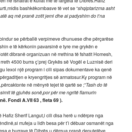
i në fshatrat e kullat më të largëta të Dibrës.Hafiz
urti,midis bashkëkombasve të vet se “
shqiptarizma asht
të aq më pranë zotit jemi dhe ai padyshim do t’na
 i bindur se përballë verpimeve dhunuese dhe përçarëse
eshin e të kërkonin pavarsinë e tyre me grykën e
iotët dibranë organizuan në rrethina të fshatit Homesh,
rreth 4500 burra ç’prej Grykës së Vogël e Luznisë deri
gu lexoi një program i cili sipas dokumentave ka qenë
ër përgaditjen e kryengritjes së armatosur.Ky program në
,përcaktonte në mënyrë tejet të qartë se ;”
Tash do të
ësimit të gjuhës sonë,por për me ngritë flamurin
anë. Fondi A.VII 63 , fleta 69 ).
ë Hafiz Sherif Langut,i cili disa herë u ndërpre nga
ëndinë,si rrufeja u lidh besa për t’i dëbuar osmanët nga
esa e burrave të Dibrës u dërgua pranë deputetëve