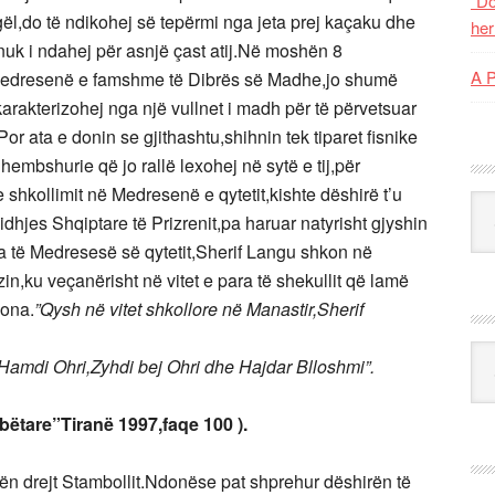
“Do
vogël,do të ndikohej së tepërmi nga jeta prej kaçaku dhe
her
 nuk i ndahej për asnjë çast atij.Në moshën 8
A 
 Medresenë e famshme të Dibrës së Madhe,jo shumë
karakterizohej nga një vullnet i madh për të përvetsuar
Por ata e donin se gjithashtu,shihnin tek tiparet fisnike
dhembshurie që jo rallë lexohej në sytë e tij,për
 shkollimit në Medresenë e qytetit,kishte dëshirë t’u
Kat
idhjes Shqiptare të Prizrenit,pa haruar natyrisht gjyshin
ra të Medresesë së qytetit,Sherif Langu shkon në
,ku veçanërisht në vitet e para të shekullit që lamë
jona.
”Qysh në vitet shkollore në Manastir,Sherif
Ark
amdi Ohri,Zyhdi bej Ohri dhe Hajdar Blloshmi”.
ëtare”Tiranë 1997,faqe 100 ).
gën drejt Stambollit.Ndonëse pat shprehur dëshirën të