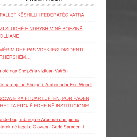
PALLET KËSHILLI I FEDERATËS VATRA
MI SI UDHË E NDRYSHIM NË POEZINË
OLLIANE
MËRIM DHE PAS VDEKJES! DISIDENTI I
ËRHERSHËM…
riotë nga Shqipëria vizituan Vatrën
ëseardhje në Shqipëri, Ambasador Eric Wendt
SOVA E KA FITUAR LUFTËN, POR PAQEN
HET TA FITOJË EDHE NË INSTITUCIONE!
nderbeg, mburoja e Arbërisë dhe gjeniu
tarak në faqet e Giovanni Carlo Saraceni-t