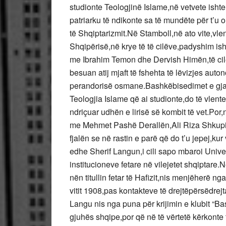
studionte Teologjinë Islame,në vetvete ishte
patriarku të ndikonte sa të mundëte për t’u
të Shqiptarizmit.Në Stamboll,në ato vite,vle
Shqipërisë,në krye të të cilëve,padyshim ish
me Ibrahim Temon dhe Dervish Himën,të cilët 
besuan atij mjaft të fshehta të lëvizjes auto
perandorisë osmane.Bashkëbisedimet e gjat
Teologjia Islame që ai studionte,do të vlent
ndriçuar udhën e lirisë së kombit të vet.Por
me Mehmet Pashë Derallën,Ali Riza Shkupin 
fjalën se në rastin e parë që do t’u jepej,ku
edhe Sherif Langun,i cili sapo mbaroi Univer
institucioneve fetare në vilejetet shqiptare
nën titullin fetar të Hafizit,nis menjëherë
vitit 1908,pas kontakteve të drejtëpërsëdre
Langu nis nga puna për krijimin e klubit “Ba
gjuhës shqipe,por që në të vërtetë kërkonte t