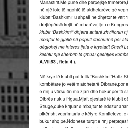
Manastirit.Me punë dhe përpejkje trimërore
në një fole të ngohtë të atdhetarëve që vep
klubit “Bashkimi” u shpall në dhjetor të viti
drejtëpërsëdrejti në mbarëvajtjen e Kongresi
klubit “Bashkimi” dhjetra antarë zhvillonin 
mbajtur të gjallë në popull dashurinë për a
dëgjohej me interes fjala e kryetarit Sherif
kështu një shërbim të çmuar çështjes kombë
A.VII.63 , fleta 4 ).
Në krye të klubit patriotik “Bashkimi”Hafiz S
kombëtare jo vetëm atdhetarë Dibranë,por ed
e rinj u vërsulën me zjarr dhe hekur për të s
Dibrës nuk u frigua.Mjaft pjestarë të klubit 
Strugë,duke krijuar e mbajtur të ndezur ars
pikërisht veprimtaria e këtyre Komiteteve, e
bukur shqipe.Ndonëse turqit e rinj përpiqeshi