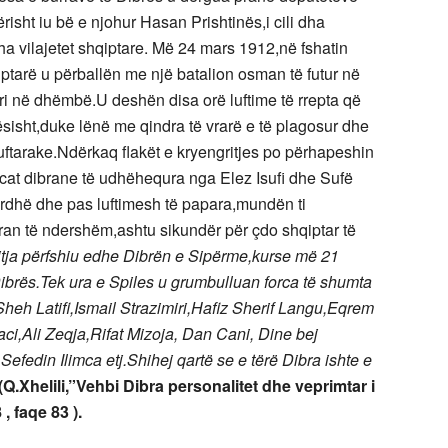
sht iu bë e njohur Hasan Prishtinës,i cili dha
a vilajetet shqiptare. Më 24 mars 1912,në fshatin
ptarë u përballën me një batalion osman të futur në
eri në dhëmbë.U deshën disa orë luftime të rrepta që
rësisht,duke lënë me qindra të vrarë e të plagosur dhe
uftarake.Ndërkaq flakët e kryengritjes po përhapeshin
at dibrane të udhëhequra nga Elez Isufi dhe Sufë
ardhë dhe pas luftimesh të papara,mundën ti
ran të ndershëm,ashtu sikundër për çdo shqiptar të
itja përfshiu edhe Dibrën e Sipërme,kurse më 21
 Dibrës.Tek ura e Spiles u grumbulluan forca të shumta
,Sheh Latifi,Ismail Strazimiri,Hafiz Sherif Langu,Eqrem
i,Ali Zeqja,Rifat Mizoja, Dan Cani, Dine bej
Sefedin Ilimca etj.Shihej qartë se e tërë Dibra ishte e
(Q.Xhelili,”Vehbi Dibra personalitet dhe veprimtar i
, faqe 83 ).