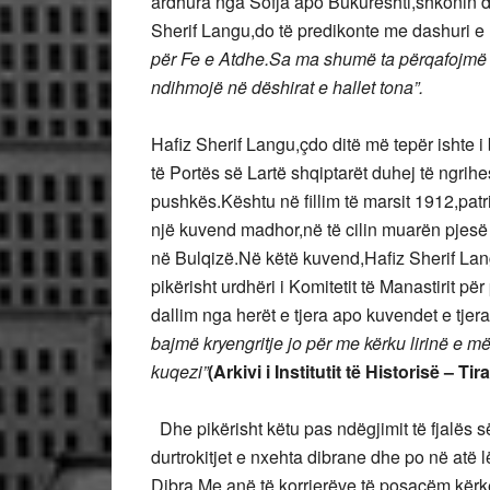
ardhura nga Sofja apo Bukureshti,shkonin der
Sherif Langu,do të predikonte me dashuri e 
për Fe e Atdhe.Sa ma shumë ta përqafojmë a
ndihmojë në dëshirat e hallet tona”.
Hafiz Sherif Langu,çdo ditë më tepër ishte
të Portës së Lartë shqiptarët duhej të ngrih
pushkës.Kështu në fillim të marsit 1912,patr
një kuvend madhor,në të cilin muarën pjesë 
në Bulqizë.Në këtë kuvend,Hafiz Sherif Lan
pikërisht urdhëri i Komitetit të Manastirit p
dallim nga herët e tjera apo kuvendet e tjera
bajmë kryengritje jo për me kërku lirinë e m
kuqezi”
(Arkivi i Institutit të Historisë – Tir
Dhe pikërisht këtu pas ndëgjimit të fjalës s
durtrokitjet e nxehta dibrane dhe po në atë l
Dibra.Me anë të korrierëve të posaçëm,kërk