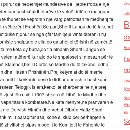
 i prirur që nëpërmjet mundësive që i jepte rroba e një
alba
 orientuar bashkëatdhetarëve të vetnë dritën e munguar
asll
n të thuhet se vepronin një varg patriotësh të mëdhenj të
B
in vëllezërit Frashëri.Së pari,Sherif Langu do të takohej
duke njohur se nga çfar familjeje vinte dibrani i ri,i
d
nomiste shqiptare e cila po gatuhej,pikërisht në zemër të
Env
a me këta dy burra,do t’a bindnin Sherif Langun se
e vetëm atëherë kur ajo do të shpalosej si mesazh për të
Fa
,në Stamboll,biri i Dibrës së Madhe do të takohej edhe
ra
dhe Hasan Prishtinën.Prej këtyre ai do të merrte
r vatanit t’i kërkonte besë të lidhur burrash,e bashkuan
Inte
sitetin Telogjik Islam,kërkoi të shërbente në një prej
Ko
.Në vjeshtën e vitit 1907 shkon në Dibër të Madhe dhe
Nen
 nga veprimtaria kombëtare.Në këtë mënyrë,në pranverën e
Flo
jta me Dervish Himën dhe Vehbi Dibrën,Hafiz Sherif
Els
shkimi” i paraqitur asaj kohe si klub për përhapjen e
So
ë zhvillohej sipas modelit të Komitetit të Fshehtë të