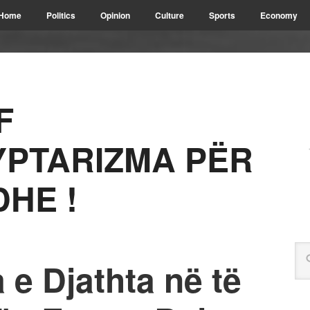
Home
Politics
Opinion
Culture
Sports
Economy
F
PTARIZMA PËR
DHE !
 e Djathta në të