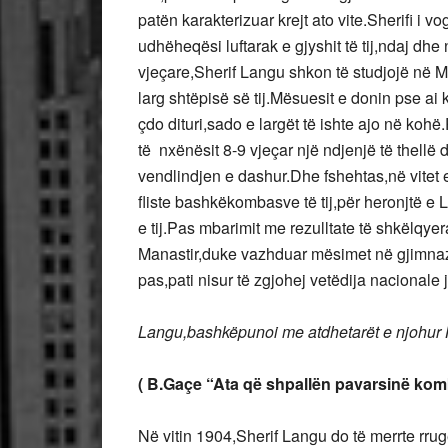
patën karakterizuar krejt ato vite.Sherifi i 
udhëheqësi luftarak e gjyshit të tij,ndaj dhe
vjeçare,Sherif Langu shkon të studjojë në
larg shtëpisë së tij.Mësuesit e donin pse ai 
çdo dituri,sado e largët të ishte ajo në kohë.
të nxënësit 8-9 vjeçar një ndjenjë të thellë 
vendlindjen e dashur.Dhe fshehtas,në vitet e
fliste bashkëkombasve të tij,për heronjtë e L
e tij.Pas mbarimit me rezulltate të shkëlqye
Manastir,duke vazhduar mësimet në gjimnazin
pas,pati nisur të zgjohej vetëdija nacionale 
Langu,bashkëpunoi me atdhetarët e njohur H
( B.Gaçe “Ata që shpallën pavarsinë komb
Në vitin 1904,Sherif Langu do të merrte rru