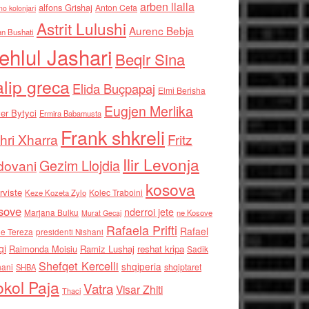
arben llalla
alfons Grishaj
Anton Cefa
no kolonjari
Astrit Lulushi
Aurenc Bebja
an Bushati
ehlul Jashari
Beqir Sina
alip greca
Elida Buçpapaj
Elmi Berisha
Eugjen Merlika
er Bytyci
Ermira Babamusta
Frank shkreli
hri Xharra
Fritz
Ilir Levonja
Gezim Llojdia
dovani
kosova
rviste
Kolec Traboini
Keze Kozeta Zylo
sove
nderroi jete
Marjana Bulku
ne Kosove
Murat Gecaj
Rafaela Prifti
Rafael
e Tereza
presidenti Nishani
qi
Raimonda Moisiu
Ramiz Lushaj
reshat kripa
Sadik
Shefqet Kercelli
shqiperia
hani
shqiptaret
SHBA
kol Paja
Vatra
Visar Zhiti
Thaci