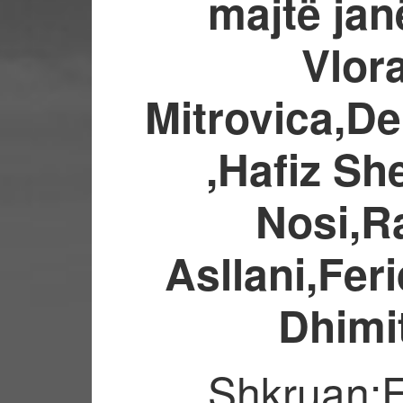
majtë jan
Vlor
Mitrovica,De
,Hafiz Sh
Nosi,Ra
Asllani,Fer
Dhimit
Shkruan: