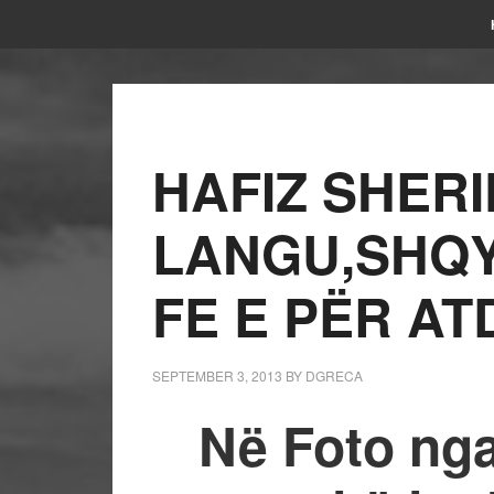
HAFIZ SHERI
LANGU,SHQY
FE E PËR AT
SEPTEMBER 3, 2013
BY
DGRECA
Në Foto nga