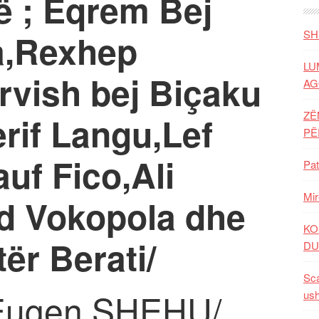
ë ; Eqrem Bej
a,Rexhep
SH
LU
rvish bej Biçaku
AG
ZË
erif Langu,Lef
P
uf Fico,Ali
Pat
Mir
id Vokopola dhe
KO
ër Berati/
DU
Sca
Eugen SHEHU/
ush