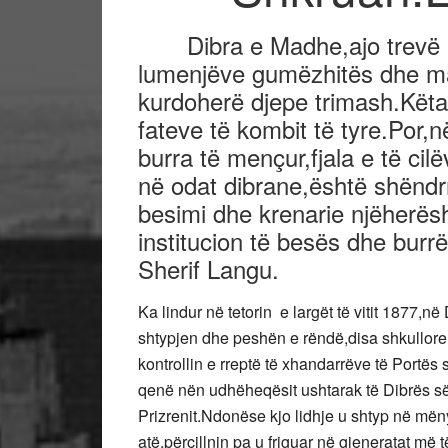
Dibra e Madhe,ajo trevë e 
lumenjëve gumëzhitës dhe mal
kurdoherë djepe trimash.Këta
fateve të kombit të tyre.Por,
burra të mençur,fjala e të cil
në odat dibrane,është shëndrr
besimi dhe krenarie njëherësh
institucion të besës dhe burr
Sherif Langu.
Ka lindur në tetorin e largët të vitit 1877,n
shtypjen dhe peshën e rëndë,disa shkullore 
kontrollin e rreptë të xhandarrëve të Portës 
qenë nën udhëheqësit ushtarak të Dibrës së
Prizrenit.Ndonëse kjo lidhje u shtyp në më
atë,përcillnin pa u friguar në gjeneratat më 