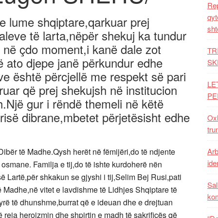
Rep
qyt
lume shqiptare,qarkuar prej
sht
eve të larta,nëpër shekuj ka tundur
 në çdo moment,i kanë dale zot
TR
në ato djepe janë përkundur edhe
SK
ëve është përcjellë me respekt së pari
LE
uar që prej shekujsh në institucion
PE
.Një gur i rëndë themeli në këtë
ërisë dibrane,mbetet përjetësisht edhe
Oxh
tru
ë Dibër të Madhe.Qysh herët në fëmijëri,do të ndjente
Arb
iden
osmane. Familja e tij,do të ishte kurdoherë nën
së Lartë,për shkakun se gjyshi i tij,Selim Bej Rusi,pati
Sal
 Madhe,në vitet e lavdishme të Lidhjes Shqiptare të
ko
nyrë të dhunshme,burrat që e ideuan dhe e drejtuan
të reja heroizmin dhe shpirtin e madh të sakrificës që