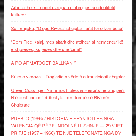
Arbëreshët si model evropian i mbrojtjes së identitetit
kulturor
Sali Shijaku, “Diego Rivera” shqiptar i artit tonë kombëtar
“Dom Fred Kalaj, mes altarit dhe atdheut si hermeneutikë
e shpresës, kujtesës dhe shërbimit”
A PO ARMATOSET BALLKANI?
Kriza e vlerave – Tragjedia e vërtetë e tranzicionit shqiptar
Green Coast sjell Nammos Hotels & Resorts në Shqipëri:
Një destinacion i ri lifestyle merr formë në Rivierën
Shqiptare
PUEBLO (1966) / HISTORIA E SPANJOLLES NGA
VALENCIA QË PËRFUNDOI NË LUSHNJE — 29 VJET
PRITJE (1937 – 1966) TË NJË TELEFONATE NGA DY