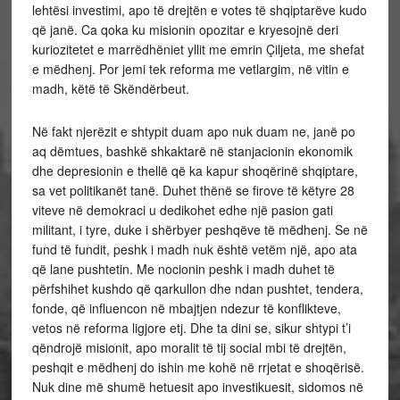
lehtësi investimi, apo të drejtën e votes të shqiptarëve kudo
që janë. Ca qoka ku misionin opozitar e kryesojnë deri
kuriozitetet e marrëdhëniet yllit me emrin Çiljeta, me shefat
e mëdhenj. Por jemi tek reforma me vetlargim, në vitin e
madh, këtë të Skëndërbeut.
Në fakt njerëzit e shtypit duam apo nuk duam ne, janë po
aq dëmtues, bashkë shkaktarë në stanjacionin ekonomik
dhe depresionin e thellë që ka kapur shoqërinë shqiptare,
sa vet politikanët tanë. Duhet thënë se firove të këtyre 28
viteve në demokraci u dedikohet edhe një pasion gati
militant, i tyre, duke i shërbyer peshqëve të mëdhenj. Se në
fund të fundit, peshk i madh nuk është vetëm një, apo ata
që lane pushtetin. Me nocionin peshk i madh duhet të
përfshihet kushdo që qarkullon dhe ndan pushtet, tendera,
fonde, që influencon në mbajtjen ndezur të konflikteve,
vetos në reforma ligjore etj. Dhe ta dini se, sikur shtypi t’i
qëndrojë misionit, apo moralit të tij social mbi të drejtën,
peshqit e mëdhenj do ishin me kohë në rrjetat e shoqërisë.
Nuk dine më shumë hetuesit apo investikuesit, sidomos në