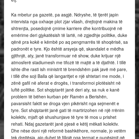
Ka mbetur pa gazetë, pa asgjë. Ndryshe, të tjerët japin
intervista nga oxhaqe plot zjar vilash, drejtojnë makina të
shtrenjta, posedojnë çmime karriere dhe kontribuojnë në
emërime deri gjykatësish të lartë, në zgjedhje politike, duke
qënë pra kokë e këmbë po aq pengmarrës të shoqërisë, sa
padronët e tyre. Kjo është arsyeja që, skandalet e mëdha
gjithnjë, aty, janë transformuar në show, duke krijuar një
atmosferë stadiumesh me tifozë të majtë a të djathtë. I tillë
ishte dhe rasti ish ministrit të brendshëm pak javë më pare,
i tillë dhe soji Balla që langaritjet e një shtetari me mode, i
zënë gafil në aferat e drogës, i transformoi plotësisht në
luftë politike. Sot shqiptarët janë deri aty, sa nuk e kanë
problem të bëhen kurban për Ramën a Berishën,
pavarsisht faktit se droga vjen pikërisht nga sejmenët e
tyre. Sot shqiptarët janë gati të martirizohen në një rrënim
kolektiv, mjaft që shushunjave të tyre të mos u prishet
rehati. Ndaj gazetarët janë pjesë e këtij mëkati kolektiv.
Dhe nëse doni një reformë bashkëhore, normale, jo vetëm
tek drejtësia, ajo duhet të fillojë nga termat e punësimit që