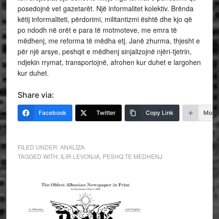
posedojnë vet gazetarët. Një informalitet kolektiv. Brënda
këtij informaliteti, përdorimi, militantizmi është dhe kjo që
po ndodh në orët e para të motmoteve, me emra të
mëdhenj, me reforma të mëdha etj. Janë zhurma, thjesht e
për një arsye, peshqit e mëdhenj sinjalizojnë njëri-tjetrin,
ndjekin rrymat, transportojnë, afrohen kur duhet e largohen
kur duhet.
Share via:
Facebook
Twitter
Copy Link
More
FILED UNDER:
ANALIZA
TAGGED WITH:
ILIR LEVONJA
,
PESHQ TE MEDHENJ