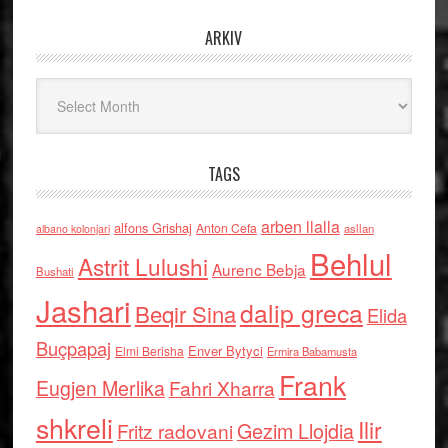
ARKIV
Arkiv
TAGS
arben llalla
alfons Grishaj
Anton Cefa
asllan
albano kolonjari
Behlul
Astrit Lulushi
Aurenc Bebja
Bushati
Jashari
dalip greca
Beqir Sina
Elida
Buçpapaj
Enver Bytyci
Elmi Berisha
Ermira Babamusta
Frank
Eugjen Merlika
Fahri Xharra
shkreli
Ilir
Gezim Llojdia
Fritz radovani