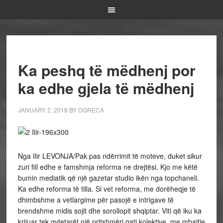
Ka peshq të mëdhenj por
ka edhe gjela të mëdhenj
JANUARY 2, 2018
BY
DGRECA
Nga Ilir LEVONJA/Pak pas ndërrimit të moteve, duket sikur
zuri fill edhe e famshmja reforma ne drejtësi. Kjo me këtë
bumin mediatik që një gazetar studio ikën nga topchaneli.
Ka edhe reforma të tilla. Si vet reforma, me dorëheqje të
dhimbshme a vetlargime për pasojë e intrigave të
brendshme midis sojit dhe sorollopit shqiptar. Viti që iku ka
krijuar tek qytetarët një pritshmëri gati kolektive, me mbajtje