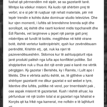
fushat që përmendëm më sipër, se sa gazetarët tanë.
Mirëpo ka vdekur misioni. Ka kudo një shërbim prej të
verbri, si e si për të ruajtuar një rehati materiale, për më
tepër trendin e kohës duke dominuar studio televizive. Dhe
kur vjen momenti, i luftës së brendshme brenda sojit dhe
sorollopit, siç është dhe rasrti konkret midis topchanelit dhe
Edi Ramës, vet largimeve u jepet një pamje gati prej
mbërritjes së fundit të botës. megjithëse në këtë virane
botë, është vertetur katërcipërisht, qysh kur zevëndësuam
perënditë, Krishtin etj., që, nuk ka njeri të
pazevendësueshëm. Sidomos kur të ashtuqujaturit vipa
janë produkt palësh nga lufta apo konfliktet politike. Sot
shqiptarëve nuk u thua dot një emër pasi e kanë me vërtik
përgjigjen. Ky gazetar i Berishës, ky i Ramës, i Lulit apo i
Metës. Dhe e vërteta ashtu është, se, të gjithëve u kanë
shërbyer gazetarët me dikur gazetat e sot webet e tyre,
liderëve dhe luftës, politike në vend, por tmerrësisht pak ,
ose aspak misionit të gazetarisë. Kush i është afruar, ka
përfunduar në një izolim total si ai gazetari nga fshatrat e
Korçës që ka frikë nga kamerat, me nofkën e të lajthiturit
etj.