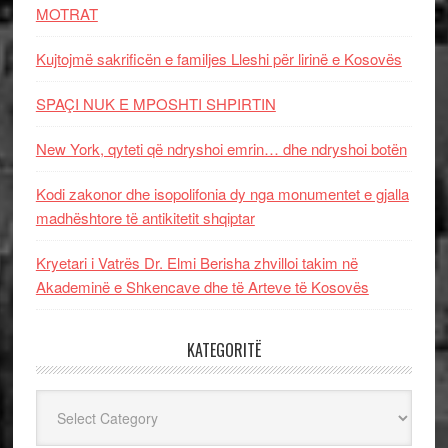
MOTRAT
Kujtojmë sakrificën e familjes Lleshi për lirinë e Kosovës
SPAÇI NUK E MPOSHTI SHPIRTIN
New York, qyteti që ndryshoi emrin… dhe ndryshoi botën
Kodi zakonor dhe isopolifonia dy nga monumentet e gjalla
madhështore të antikitetit shqiptar
Kryetari i Vatrës Dr. Elmi Berisha zhvilloi takim në
Akademinë e Shkencave dhe të Arteve të Kosovës
KATEGORITË
Kategoritë