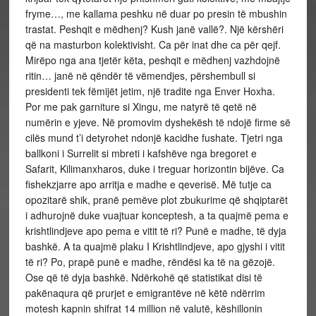
fryme…, me kallama peshku në duar po presin të mbushin
trastat. Peshqit e mëdhenj? Kush janë vallë?. Një kërshëri
që na masturbon kolektivisht. Ca për inat dhe ca për qejf.
Mirëpo nga ana tjetër këta, peshqit e mëdhenj vazhdojnë
ritin… janë në qëndër të vëmendjes, përshembull si
presidenti tek fëmijët jetim, një tradite nga Enver Hoxha.
Por me pak garniture si Xingu, me natyrë të qetë në
numërin e yjeve. Në promovim dyshekësh të ndojë firme së
cilës mund t’i detyrohet ndonjë kacidhe fushate. Tjetri nga
ballkoni i Surrelit si mbreti i kafshëve nga bregoret e
Safarit, Kilimanxharos, duke i treguar horizontin bijëve. Ca
fishekzjarre apo arritja e madhe e qeverisë. Më tutje ca
opozitarë shik, pranë pemëve plot zbukurime që shqiptarët
i adhurojnë duke vuajtuar konceptesh, a ta quajmë pema e
krishtlindjeve apo pema e vitit të ri? Punë e madhe, të dyja
bashkë. A ta quajmë plaku I Krishtlindjeve, apo gjyshi i vitit
të ri? Po, prapë punë e madhe, rëndësi ka të na gëzojë.
Ose që të dyja bashkë. Ndërkohë që statistikat disi të
pakënaqura që prurjet e emigrantëve në këtë ndërrim
motesh kapnin shifrat 14 million në valutë, këshillonin